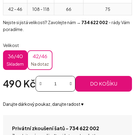
42 - 46
108 - 118
66
75
Nejste si jistá velikostí? Zavolejte nám →
734 622 002
– rády Vám
poradíme.
Velikost
36/40
42/46
Skladem
Na dotaz
490 Kč
DO KOŠÍKU
Měrná cena:
Darujte dárkový poukaz, darujte radost ♥️
Privátní zkoušení šatů -
734 622 002