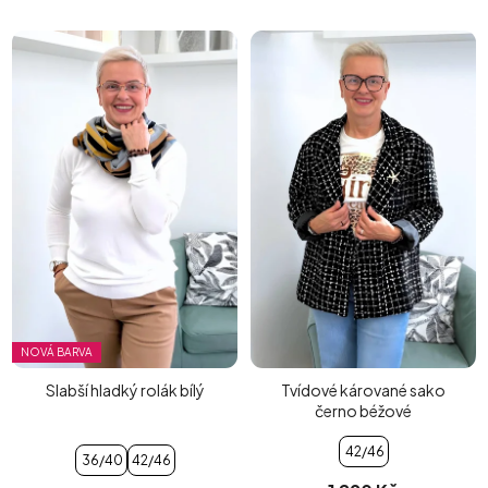
NOVÁ BARVA
Slabší hladký rolák bílý
Tvídové kárované sako
černo béžové
42/46
36/40
42/46