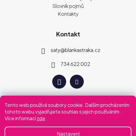
Slovník pojmů
Kontakty
Kontakt
saty
@
blankastraka.cz
734 622 002
Tento web používá soubory cookie. Dalším procházením
Plaťte jak vám vyhovuje
tohoto webu vyjadřujete souhlas s jejich používáním..
Více informací
zde
.
Podmínky ochrany osobních údajů
Obchodní podmínky
Nastavení