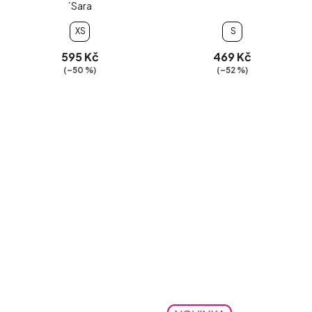
´Sara
XS
S
595 Kč
469 Kč
(–50 %)
(–52 %)