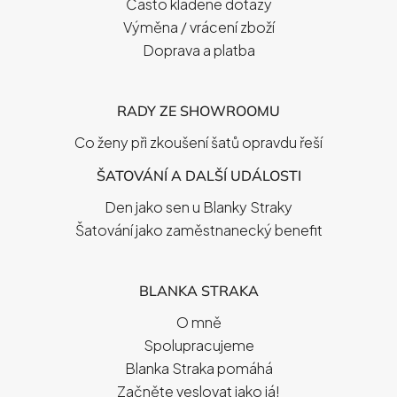
Často kladené dotazy
Výměna / vrácení zboží
Doprava a platba
RADY ZE SHOWROOMU
Co ženy při zkoušení šatů opravdu řeší
ŠATOVÁNÍ A DALŠÍ UDÁLOSTI
Den jako sen u Blanky Straky
Šatování jako zaměstnanecký benefit
BLANKA STRAKA
O mně
Spolupracujeme
Blanka Straka pomáhá
Začněte veslovat jako já!