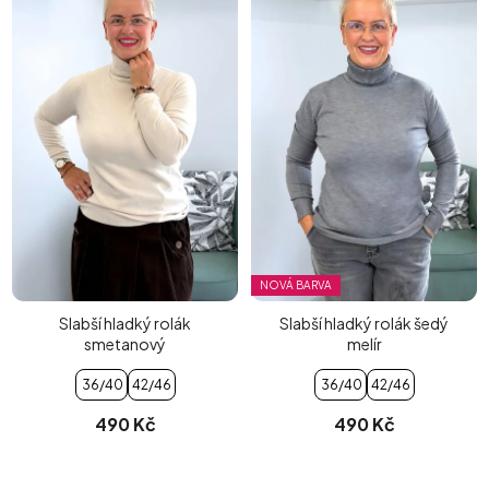
NOVÁ BARVA
Slabší hladký rolák
Slabší hladký rolák šedý
smetanový
melír
36/40
42/46
36/40
42/46
490 Kč
490 Kč