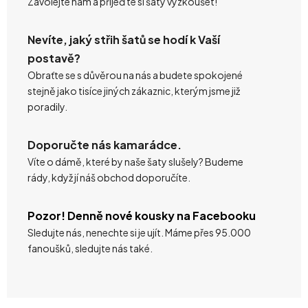
Zavolejte nám a přijeďte si šaty vyzkoušet!
Nevíte, jaký střih šatů se hodí k Vaší
postavě?
Obraťte se s důvěrou na nás a budete spokojené
stejně jako tisíce jiných zákaznic, kterým jsme již
poradily.
Doporučte nás kamarádce.
Víte o dámě, které by naše šaty slušely? Budeme
rády, když jí náš obchod doporučíte.
Pozor! Denně nové kousky na Facebooku
Sledujte nás, nenechte si je ujít. Máme přes 95.000
fanoušků, sledujte nás také.