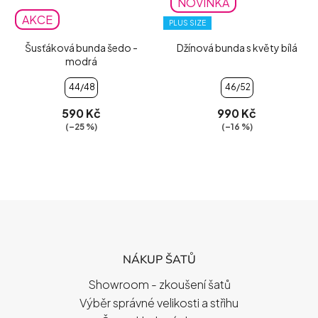
NOVINKA
AKCE
PLUS SIZE
Šusťáková bunda šedo -
Džínová bunda s květy bílá
modrá
44/48
46/52
590 Kč
990 Kč
(–25 %)
(–16 %)
Z
Á
P
NÁKUP ŠATŮ
A
T
Showroom - zkoušení šatů
Í
Výběr správné velikosti a střihu