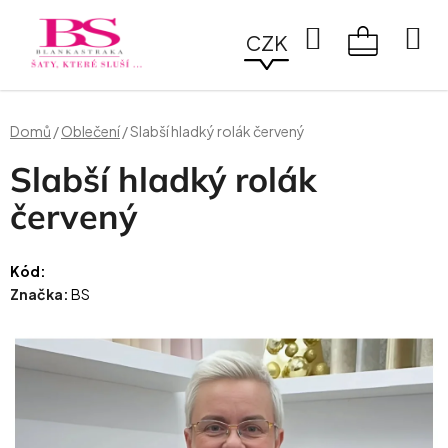
Přejít
na
Hledat
CZK
obsah
NÁKUPN
KOŠÍK
Domů
/
Oblečení
/
Slabší hladký rolák červený
Slabší hladký rolák
červený
Kód:
Značka:
BS