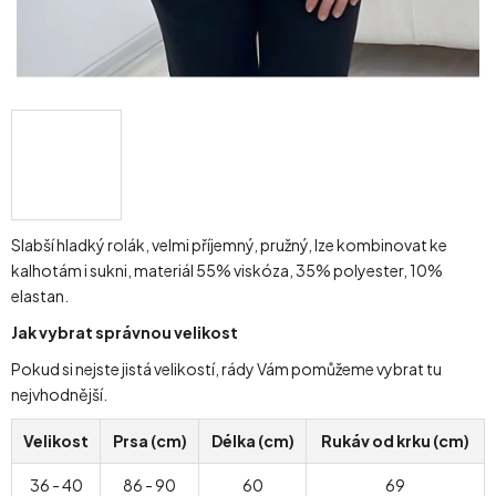
Slabší hladký rolák, velmi příjemný, pružný, lze kombinovat ke
kalhotám i sukni, materiál 55% viskóza, 35% polyester, 10%
elastan.
Jak vybrat správnou velikost
Pokud si nejste jistá velikostí, rády Vám pomůžeme vybrat tu
nejvhodnější.
Velikost
Prsa (cm)
Délka (cm)
Rukáv od krku (cm)
36 - 40
86 - 90
60
69