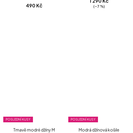
1 290 Kč
490 Kč
(–7 %)
POSLEDNÍ KUSY
POSLEDNÍ KUSY
Tmavě modré džíny M
Modrá džínová košile