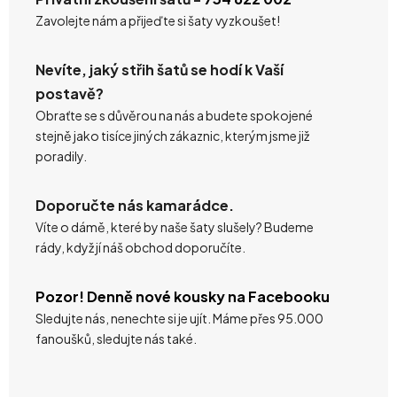
Zavolejte nám a přijeďte si šaty vyzkoušet!
Nevíte, jaký střih šatů se hodí k Vaší
postavě?
Obraťte se s důvěrou na nás a budete spokojené
stejně jako tisíce jiných zákaznic, kterým jsme již
poradily.
Doporučte nás kamarádce.
Víte o dámě, které by naše šaty slušely? Budeme
rády, když jí náš obchod doporučíte.
Pozor! Denně nové kousky na Facebooku
Sledujte nás, nenechte si je ujít. Máme přes 95.000
fanoušků, sledujte nás také.