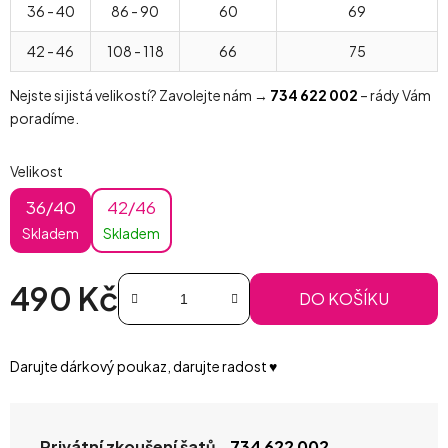
36 - 40
86 - 90
60
69
42 - 46
108 - 118
66
75
Nejste si jistá velikostí? Zavolejte nám →
734 622 002
– rády Vám
poradíme.
Velikost
36/40
42/46
Skladem
Skladem
490 Kč
DO KOŠÍKU
Měrná cena:
Darujte dárkový poukaz, darujte radost ♥️
Privátní zkoušení šatů -
734 622 002