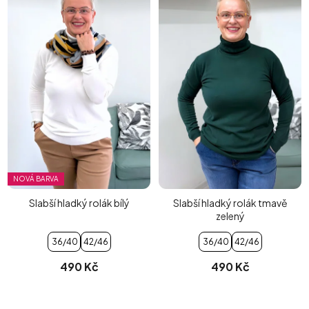
NOVÁ BARVA
Slabší hladký rolák bílý
Slabší hladký rolák tmavě
zelený
36/40
42/46
36/40
42/46
490 Kč
490 Kč