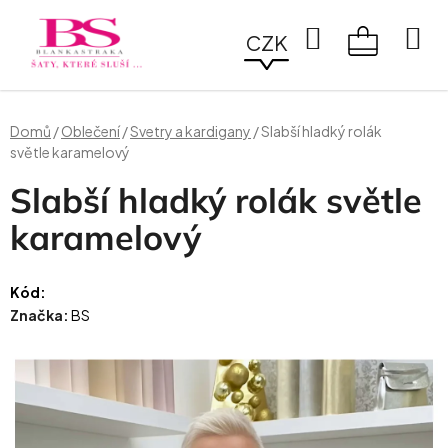
Přejít
na
Hledat
CZK
obsah
NÁKUPN
KOŠÍK
Domů
/
Oblečení
/
Svetry a kardigany
/
Slabší hladký rolák
světle karamelový
Slabší hladký rolák světle
karamelový
Kód:
Značka:
BS