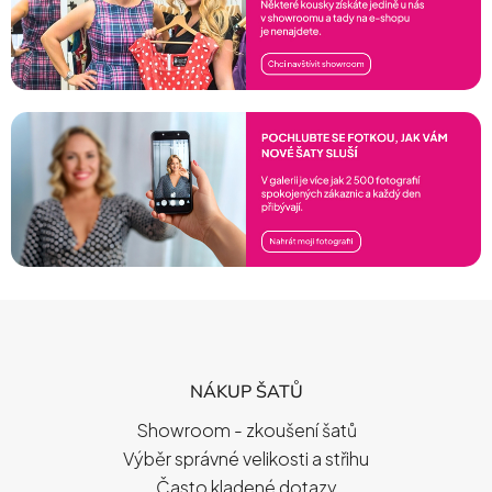
Z
Á
P
NÁKUP ŠATŮ
A
T
Showroom - zkoušení šatů
Í
Výběr správné velikosti a střihu
Často kladené dotazy