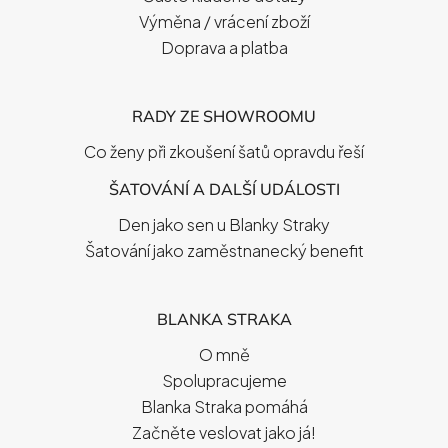
Výměna / vrácení zboží
Doprava a platba
RADY ZE SHOWROOMU
Co ženy při zkoušení šatů opravdu řeší
ŠATOVÁNÍ A DALŠÍ UDÁLOSTI
Den jako sen u Blanky Straky
Šatování jako zaměstnanecký benefit
BLANKA STRAKA
O mně
Spolupracujeme
Blanka Straka pomáhá
Začněte veslovat jako já!