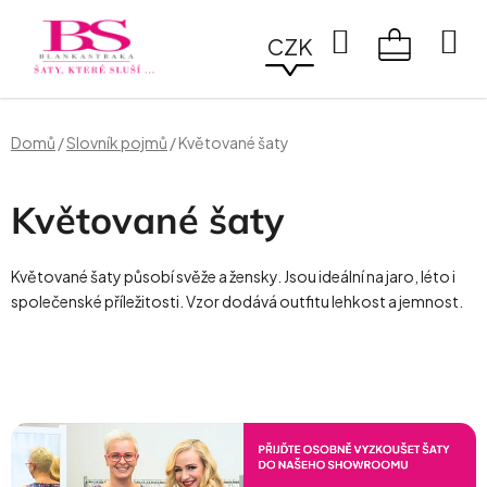
Přejít
na
Hledat
CZK
obsah
NÁKUPN
KOŠÍK
Domů
/
Slovník pojmů
/
Květované šaty
Květované šaty
Květované šaty působí svěže a žensky. Jsou ideální na jaro, léto i
společenské příležitosti. Vzor dodává outfitu lehkost a jemnost.