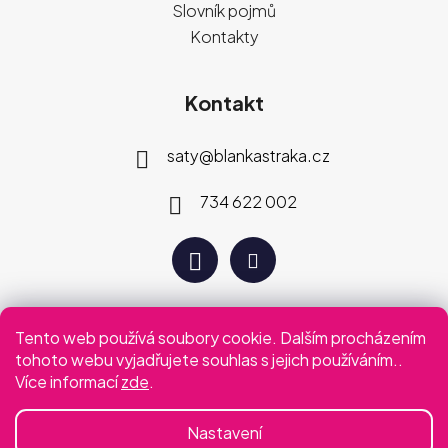
Slovník pojmů
Kontakty
Kontakt
saty
@
blankastraka.cz
734 622 002
Tento web používá soubory cookie. Dalším procházením
Plaťte jak vám vyhovuje
tohoto webu vyjadřujete souhlas s jejich používáním..
Více informací
zde
.
Podmínky ochrany osobních údajů
Obchodní podmínky
Nastavení