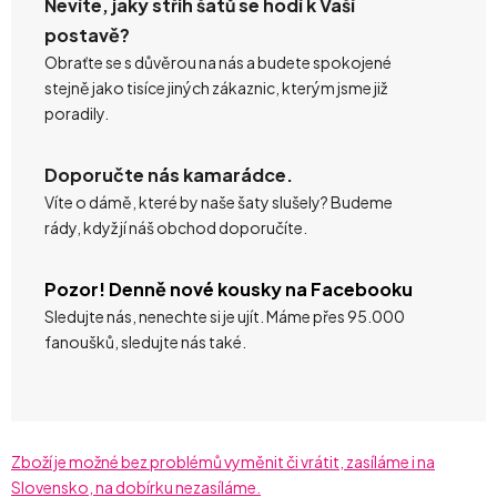
Nevíte, jaký střih šatů se hodí k Vaší
postavě?
Obraťte se s důvěrou na nás a budete spokojené
stejně jako tisíce jiných zákaznic, kterým jsme již
poradily.
Doporučte nás kamarádce.
Víte o dámě, které by naše šaty slušely? Budeme
rády, když jí náš obchod doporučíte.
Pozor! Denně nové kousky na Facebooku
Sledujte nás, nenechte si je ujít. Máme přes 95.000
fanoušků, sledujte nás také.
Zboží je možné bez problémů vyměnit či vrátit, zasíláme i na
Slovensko, na dobírku nezasíláme.