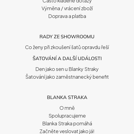
Často kladené dotazy
Výměna / vrácení zboží
Doprava a platba
RADY ZE SHOWROOMU
Co ženy při zkoušení šatů opravdu řeší
ŠATOVÁNÍ A DALŠÍ UDÁLOSTI
Den jako sen u Blanky Straky
Šatování jako zaměstnanecký benefit
BLANKA STRAKA
O mně
Spolupracujeme
Blanka Straka pomáhá
Začněte veslovat jako já!