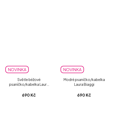
NOVINKA
NOVINKA
Světle béžové
Modré psaníčko/kabelka
psaníčko/kabelka Laura
Laura Biaggi
Biaggi matné
690 Kč
690 Kč