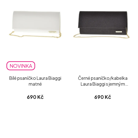
NOVINKA
Bílé psaníčko Laura Biaggi
Černé psaníčko/kabelka
matné
Laura Biaggi s jemným
třpytem
690 Kč
690 Kč