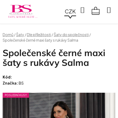
Přejít
na
Hledat
CZK
obsah
NÁKUPN
KOŠÍK
Domů
/
Šaty
/
Dle příležitosti
/
Šaty do společnosti
/
Společenské černé maxi šaty s rukávy Salma
Společenské černé maxi
šaty s rukávy Salma
Kód:
Značka:
BS
POSLEDNÍ KUSY