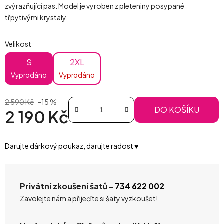
zvýrazňující pas. Model je vyroben z pleteniny posypané
třpytivými krystaly.
Velikost
S
2XL
Vyprodáno
Vyprodáno
2 590 Kč
–15 %
DO KOŠÍKU
2 190 Kč
Měrná cena:
Darujte dárkový poukaz, darujte radost ♥️
Privátní zkoušení šatů -
734 622 002
Zavolejte nám a přijeďte si šaty vyzkoušet!