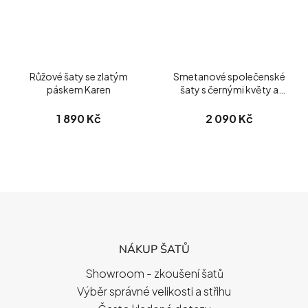
Růžové šaty se zlatým
Smetanové společenské
páskem Karen
šaty s černými květy a
vzory
1 890 Kč
2 090 Kč
Z
Á
P
NÁKUP ŠATŮ
A
T
Showroom - zkoušení šatů
Í
Výběr správné velikosti a střihu