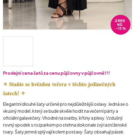
2 590
KČ
–15 %
Prodejní cena šatů za cenu půjčovny v půjčovně!!!
✧ Staňte se hvězdou večera v těchto jedinečných
šatech! ✧
Elegantní dlouhé šaty určené pro nejdůležitější oslavy. Jedná se o
vkusný model, který se bude skvěle hodit na večerní párty a
oficiální galavečery. Vhodné na svatby, křtiny a plesy. Vzdušný
rovný spodek s rozparkem po stehna dokonale zvýrazní ženské
tvary. Šaty jemně splývají kolem postavy. Šaty obsahují pásek