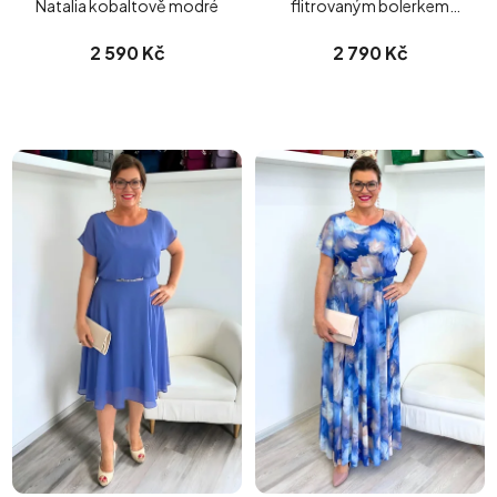
Natalia kobaltově modré
flitrovaným bolerkem
mátové
2 590 Kč
2 790 Kč