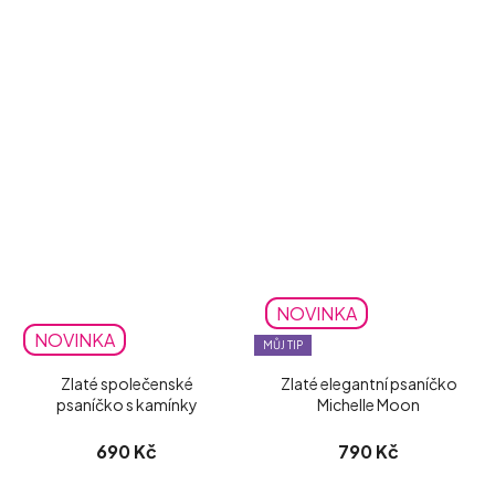
NOVINKA
NOVINKA
MŮJ TIP
Zlaté společenské
Zlaté elegantní psaníčko
psaníčko s kamínky
Michelle Moon
690 Kč
790 Kč