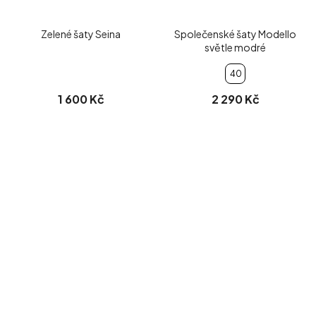
Zelené šaty Seina
Společenské šaty Modello
světle modré
40
1 600 Kč
2 290 Kč