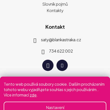
Slovník pojmů
Kontakty
Kontakt
saty
@
blankastraka.cz
734 622 002
Tento web používá soubory cookie. Dalším procházením
Plaťte jak vám vyhovuje
tohoto webu vyjadřujete souhlas s jejich používáním..
Více informací
zde
.
Podmínky ochrany osobních údajů
Obchodní podmínky
Nastavení