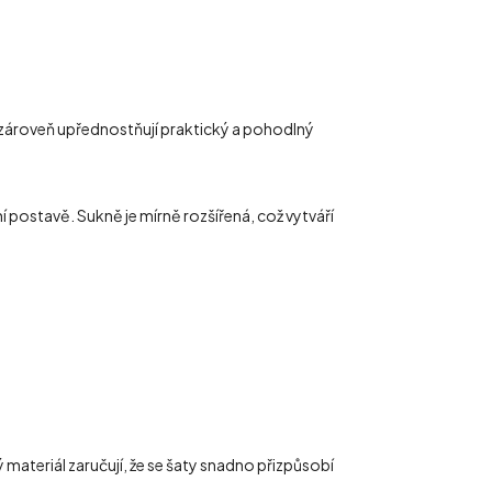
e zároveň upřednostňují praktický a pohodlný
 postavě. Sukně je mírně rozšířená, což vytváří
 materiál zaručují, že se šaty snadno přizpůsobí