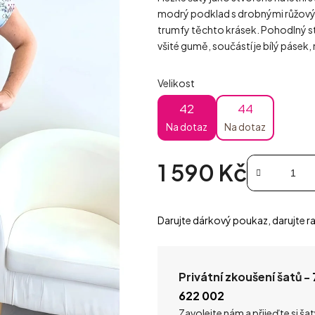
modrý podklad s drobnými růžovými 
trumfy těchto krásek. Pohodlný stř
všité gumě, součástí je bílý pásek
Velikost
42
44
Na dotaz
Na dotaz
1 590 Kč
Měrná cena:
Darujte dárkový poukaz, darujte ra
Privátní zkoušení šatů -
622 002
Zavolejte nám a přijeďte si ša