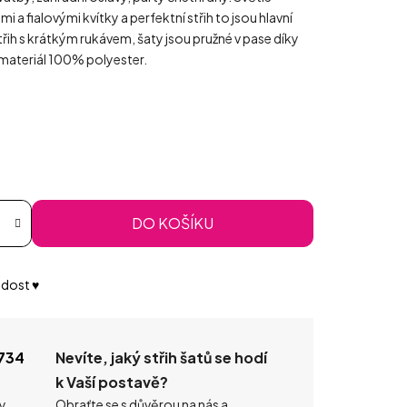
a fialovými kvítky a perfektní střih to jsou hlavní
ih s krátkým rukávem, šaty jsou pružné v pase díky
, materiál 100% polyester.
DO KOŠÍKU
dost ♥️
734
Nevíte, jaký střih šatů se hodí
k Vaší postavě?
ty
Obraťte se s důvěrou na nás a