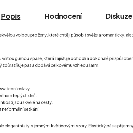
Popis
Hodnocení
Diskuze
skvělou volbou pro ženy, které chtějí působit svěže a romanticky, al
 všitou gumou v pase, která zajišťuje pohodlí a dokonalé přizpůsobení
terý zdůrazňuje pas a dodává celkovému vzhledu šarm.
 svatební oslavy.
y během teplých dnů.
hkosti jsou skvělé na cesty.
a neformální setkání.
le elegantní styl s jemnými květinovými vzory. Elastický pás a příjemný