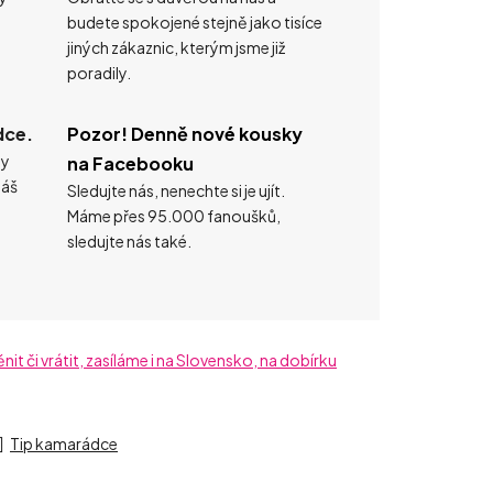
budete spokojené stejně jako tisíce
jiných zákaznic, kterým jsme již
poradily.
dce.
Pozor! Denně nové kousky
ty
na Facebooku
náš
Sledujte nás, nenechte si je ujít.
Máme přes 95.000 fanoušků,
sledujte nás také.
t či vrátit, zasíláme i na Slovensko, na dobírku
Tip kamarádce