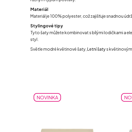
Materiál
Materiál je 100% polyester, což zajišťuje snadnou údržb
Stylingové tipy
Tyto šaty můžete kombinovat s bílými lodičkami a ele
styl.
Světle modré květinové šaty,
Letní šaty
s květinovým
NOVINKA
NO