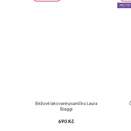
MŮJ TIP
Béžové lakované psaníčko Laura
Č
Biaggi
690 Kč