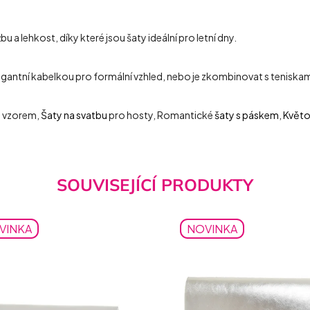
u a lehkost, díky které jsou šaty ideální pro letní dny.
gantní kabelkou pro formální vzhled, nebo je zkombinovat s teniskami
 vzorem,
Šaty na svatbu
pro hosty, Romantické
šaty s páskem
,
Květo
SOUVISEJÍCÍ PRODUKTY
VINKA
NOVINKA