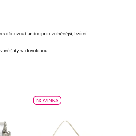
 a džínovou bundou pro uvolněnější, ležérní
vané šaty
na dovolenou
NOVINKA