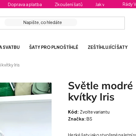
Rády 
Doprava a platba
Zkoušení šatů
Jak vybrat správnou 
A SVATBU
ŠATY PRO PLNOŠTÍHLÉ
ZEŠTÍHLUJÍCÍ ŠATY
kvítky Iris
Světle modré 
kvítky Iris
Kód:
Zvolte variantu
Značka:
BS
Hezké šaty jako stvořené na letní sv