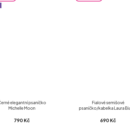
erné elegantní psaníčko
Fialové semišové
Michelle Moon
psaníčko/kabelka Laura Bi
790 Kč
690 Kč