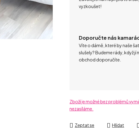
vyzkoušet!
Doporučte nás kamará
Víte o dámě, které by naše ša
slušely? Budeme rády, když jí 
obchod doporučíte.
Zboží je možné bez problémů vyměni
nezasíláme.
Zeptat se
Hlídat