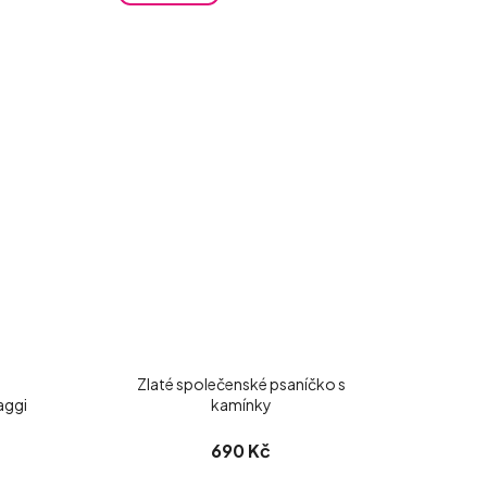
Zlaté společenské psaníčko s
aggi
kamínky
690 Kč