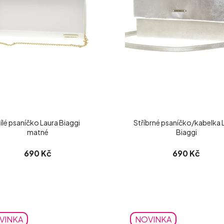
ílé psaníčko Laura Biaggi
Stříbrné psaníčko/kabelka 
matné
Biaggi
690 Kč
690 Kč
VINKA
NOVINKA