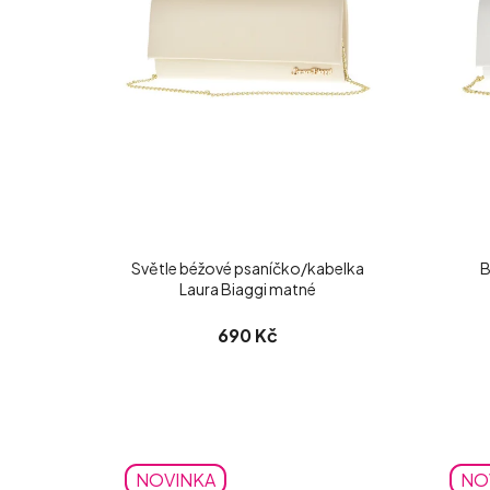
Světle béžové psaníčko/kabelka
B
Laura Biaggi matné
690 Kč
NOVINKA
NO