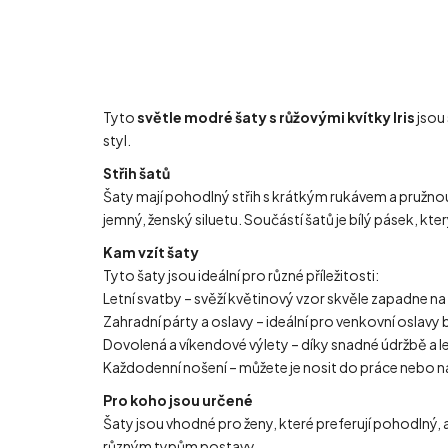
Tyto
světle
modré šaty s růžovými kvítky Iris
jsou 
styl.
Střih šatů
Šaty mají pohodlný střih s krátkým rukávem a pružnou
jemný, ženský siluetu. Součástí šatů je bílý pásek, k
Kam vzít šaty
Tyto šaty jsou ideální pro různé příležitosti:
Letní svatby – svěží květinový vzor skvěle zapadne na
Zahradní párty a oslavy – ideální pro venkovní oslav
Dovolená a víkendové výlety – díky snadné údržbě a le
Každodenní nošení – můžete je nosit do práce nebo n
Pro koho jsou určené
Šaty jsou vhodné pro ženy, které preferují pohodlný, a
různým typům postavy.