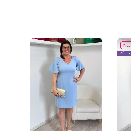
NO
MŮJ TIP