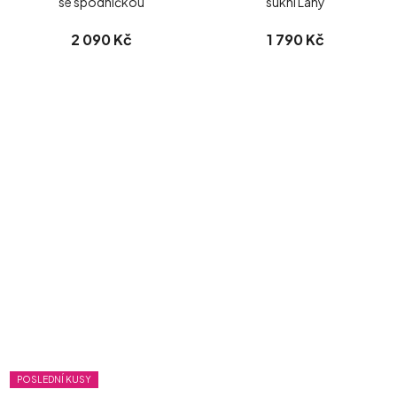
se spodničkou
sukní Lany
2 090 Kč
1 790 Kč
POSLEDNÍ KUSY