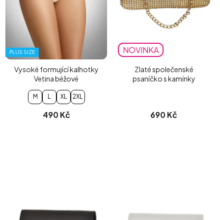
NOVINKA
PLUS SIZE
Vysoké formující kalhotky
Zlaté společenské
Vetina béžové
psaníčko s kamínky
M
L
XL
2XL
490 Kč
690 Kč