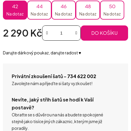
42
44
46
48
50
Na dotaz
Na dotaz
Na dotaz
Na dotaz
Na dotaz
2 290 Kč
DO KOŠÍKU
Měrná cena:
Darujte dárkový poukaz, darujte radost ♥️
Privátní zkoušení šatů -
734 622 002
Zavolejte nám a přijeďte si šaty vyzkoušet!
Nevíte, jaký střih šatů se hodí k Vaší
postavě?
Obraťte se s důvěrou na nás a budete spokojené
stejně jako tisíce jiných zákaznic, kterým jsme již
poradily.