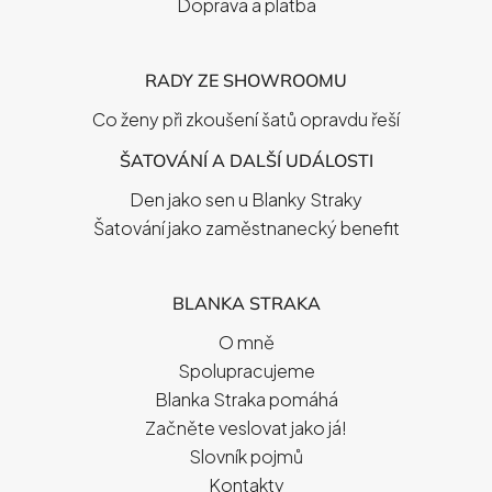
Doprava a platba
RADY ZE SHOWROOMU
Co ženy při zkoušení šatů opravdu řeší
ŠATOVÁNÍ A DALŠÍ UDÁLOSTI
Den jako sen u Blanky Straky
Šatování jako zaměstnanecký benefit
BLANKA STRAKA
O mně
Spolupracujeme
Blanka Straka pomáhá
Začněte veslovat jako já!
Slovník pojmů
Kontakty