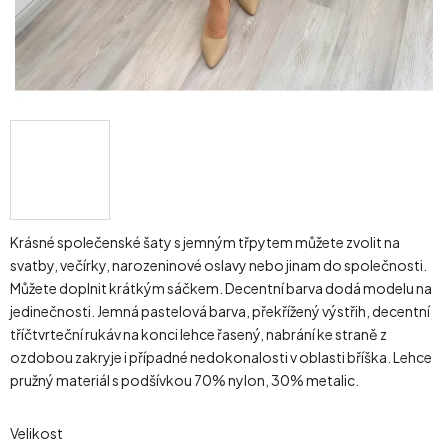
Krásné společenské šaty s jemným třpytem můžete zvolit na
svatby, večírky, narozeninové oslavy nebo jinam do společnosti.
Můžete doplnit krátkým sáčkem. Decentní barva dodá modelu na
jedinečnosti. Jemná pastelová barva, překřížený výstřih, decentní
tříčtvrteční rukáv na konci lehce řasený, nabrání ke straně z
ozdobou zakryje i případné nedokonalosti v oblasti bříška. Lehce
pružný materiál s podšívkou 70% nylon, 30% metalic.
Velikost