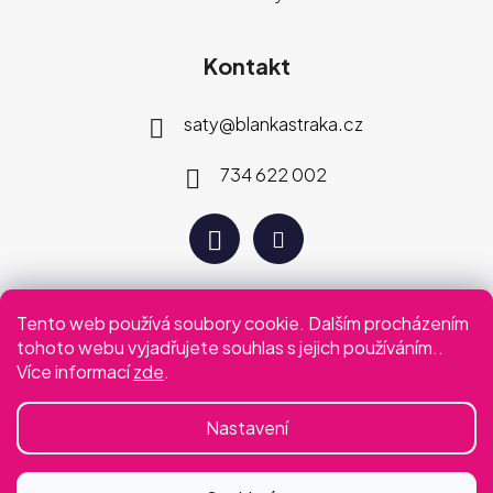
Kontakt
saty
@
blankastraka.cz
734 622 002
Tento web používá soubory cookie. Dalším procházením
Plaťte jak vám vyhovuje
tohoto webu vyjadřujete souhlas s jejich používáním..
Více informací
zde
.
Podmínky ochrany osobních údajů
Obchodní podmínky
Nastavení