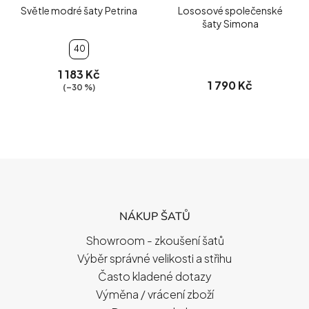
Světle modré šaty Petrina
Lososové společenské
šaty Simona
40
1 183 Kč
1 790 Kč
(–30 %)
Z
Á
P
NÁKUP ŠATŮ
A
T
Showroom - zkoušení šatů
Í
Výběr správné velikosti a střihu
Často kladené dotazy
Výměna / vrácení zboží