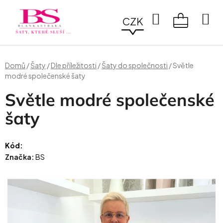
Přejít
na
Hledat
CZK
obsah
NÁKUPN
KOŠÍK
Domů
/
Šaty
/
Dle příležitosti
/
Šaty do společnosti
/
Světle
modré společenské šaty
Světle modré společenské
šaty
Kód:
Značka:
BS