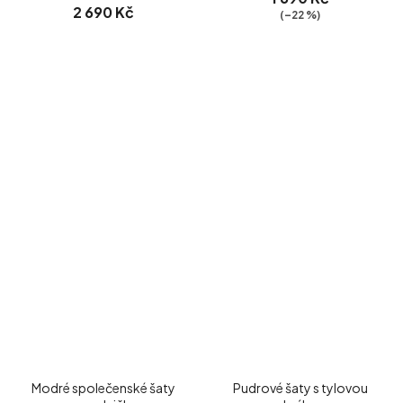
2 690 Kč
(–22 %)
Modré společenské šaty
Pudrové šaty s tylovou