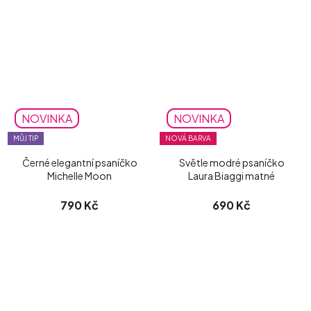
NOVINKA
NOVINKA
MŮJ TIP
NOVÁ BARVA
Černé elegantní psaníčko
Světle modré psaníčko
Michelle Moon
Laura Biaggi matné
790 Kč
690 Kč