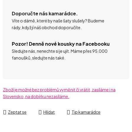
Doporučte nás kamarádce.
Víte o dámě, které by naše šaty slušely? Budeme
rády, když jí náš obchod doporučíte.
Pozor! Denně nové kousky na Facebooku
Sledujte nás, nenechte si je ujít. Máme přes 95.000
fanoušků, sledujte nás také.
Zboží je možné bez problémů vyměnit či vrátit, zasíláme i na
Slovensko, na dobírku nezasíláme.
Zeptat se
Hlídat
Tip kamarádce