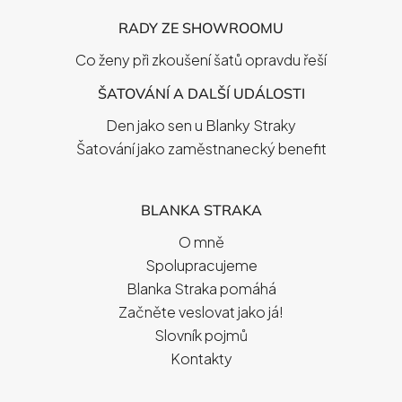
RADY ZE SHOWROOMU
Co ženy při zkoušení šatů opravdu řeší
ŠATOVÁNÍ A DALŠÍ UDÁLOSTI
Den jako sen u Blanky Straky
Šatování jako zaměstnanecký benefit
BLANKA STRAKA
O mně
Spolupracujeme
Blanka Straka pomáhá
Začněte veslovat jako já!
Slovník pojmů
Kontakty