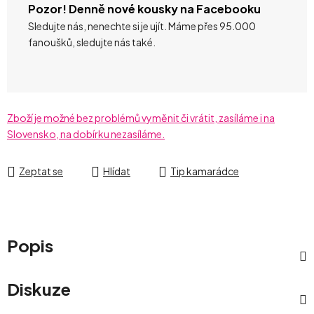
Pozor! Denně nové kousky na Facebooku
Sledujte nás, nenechte si je ujít. Máme přes 95.000
fanoušků, sledujte nás také.
Zboží je možné bez problémů vyměnit či vrátit, zasíláme i na
Slovensko, na dobírku nezasíláme.
Zeptat se
Hlídat
Tip kamarádce
Popis
Diskuze