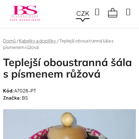
Přejít
na
Hledat
CZK
obsah
NÁKUPN
KOŠÍK
Domů
/
Kabelky a doplňky
/
Teplejší oboustranná šála s
písmenem růžová
Teplejší oboustranná šála
s písmenem růžová
Kód:
A7028-PT
Značka:
BS