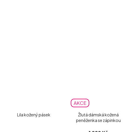
AKCE
Lila kožený pásek
Žlutá dámská kožená
peněženka se zápinkou