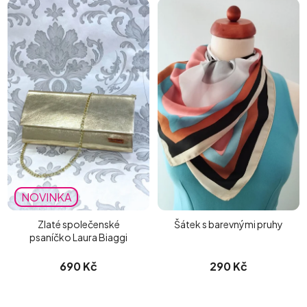
NOVINKA
Zlaté společenské
Šátek s barevnými pruhy
psaníčko Laura Biaggi
690 Kč
290 Kč