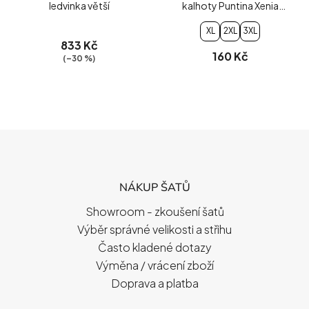
ledvinka větší
kalhoty Puntina Xenia
PLUS SIZE 15DEN
XL
2XL
3XL
833 Kč
160 Kč
(–30 %)
Z
Á
P
NÁKUP ŠATŮ
A
T
Showroom - zkoušení šatů
Í
Výběr správné velikosti a střihu
Často kladené dotazy
Výměna / vrácení zboží
Doprava a platba