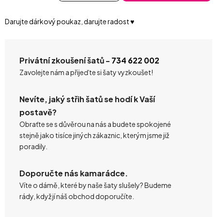
Měrná cena:
Darujte dárkový poukaz, darujte radost ♥️
Privátní zkoušení šatů -
734 622 002
Zavolejte nám a přijeďte si šaty vyzkoušet!
Nevíte, jaký střih šatů se hodí k Vaší
postavě?
Obraťte se s důvěrou na nás a budete spokojené
stejně jako tisíce jiných zákaznic, kterým jsme již
poradily.
Doporučte nás kamarádce.
Víte o dámě, které by naše šaty slušely? Budeme
rády, když jí náš obchod doporučíte.