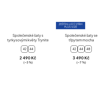
ZEŠTÍHLUJÍCÍ STŘIH
PLUS SIZE
Společenské šaty s
Společenské šaty se
tyrkysovými květy Trynite
třpytem mocha
42
44
42
44
48
2 490 Kč
3 490 Kč
(–3 %)
(–7 %)