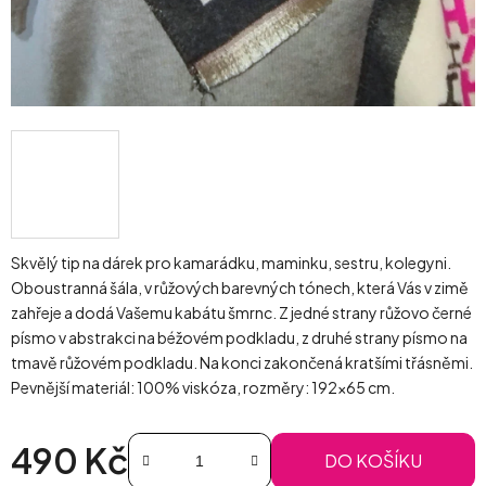
Skvělý tip na dárek pro kamarádku, maminku, sestru, kolegyni.
Oboustranná šála, v růžových barevných tónech, která Vás v zimě
zahřeje a dodá Vašemu kabátu šmrnc. Z jedné strany růžovo černé
písmo v abstrakci na béžovém podkladu, z druhé strany písmo na
tmavě růžovém podkladu. Na konci zakončená kratšími třásněmi.
Pevnější materiál: 100% viskóza, rozměry: 192x65 cm.
490 Kč
DO KOŠÍKU