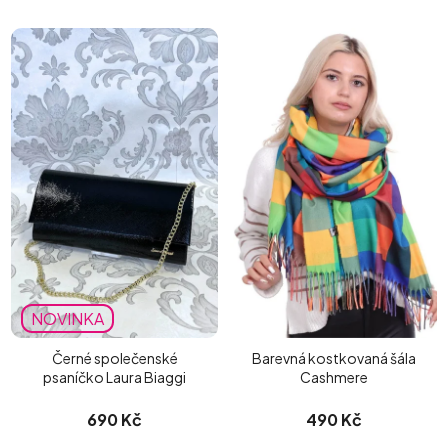
NOVINKA
Černé společenské
Barevná kostkovaná šála
psaníčko Laura Biaggi
Cashmere
690 Kč
490 Kč