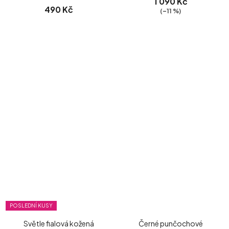
1 090 Kč
490 Kč
(–11 %)
POSLEDNÍ KUSY
Světle fialová kožená
Černé punčochové