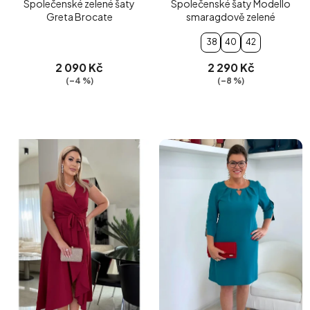
Společenské zelené šaty
Společenské šaty Modello
Greta Brocate
smaragdově zelené
38
40
42
2 090 Kč
2 290 Kč
(–4 %)
(–8 %)