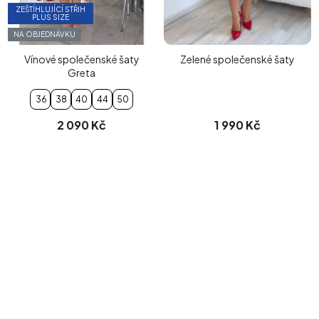
ZEŠTÍHLUJÍCÍ STŘIH
PLUS SIZE
NA OBJEDNÁVKU
Vínové společenské šaty
Zelené společenské šaty
Greta
36
38
40
44
50
2 090 Kč
1 990 Kč