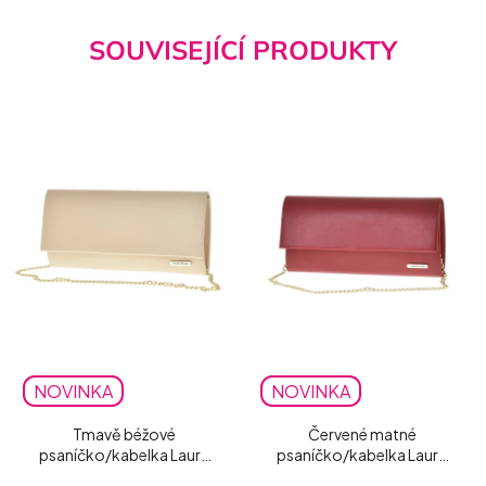
SOUVISEJÍCÍ PRODUKTY
NOVINKA
NOVINKA
Tmavě béžové
Červené matné
psaníčko/kabelka Laura
psaníčko/kabelka Laura
Biaggi matné
Biaggi