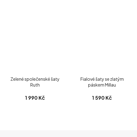
Zelené společenské šaty
Fialové šaty se zlatým
Ruth
páskem Millau
1 990 Kč
1 590 Kč
Z