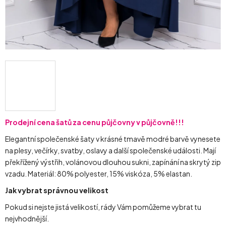
Prodejní cena šatů za cenu půjčovny v půjčovně!!!
Elegantní společenské šaty v krásné tmavě modré barvě vynesete
na plesy, večírky, svatby, oslavy a další společenské události. Mají
překřížený výstřih, volánovou dlouhou sukni, zapínání na skrytý zip
vzadu. Materiál: 80% polyester, 15% viskóza, 5% elastan.
Jak vybrat správnou velikost
Pokud si nejste jistá velikostí, rády Vám pomůžeme vybrat tu
nejvhodnější.