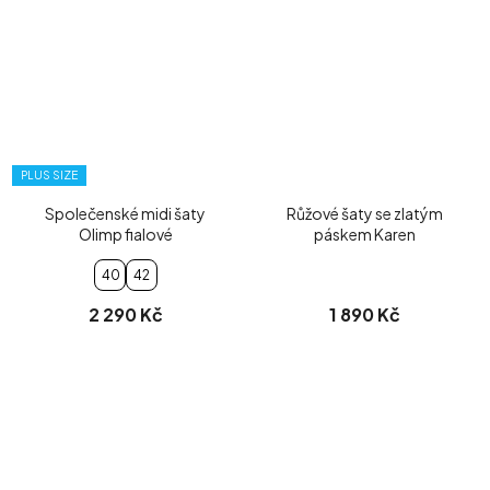
PLUS SIZE
Společenské midi šaty
Růžové šaty se zlatým
Olimp fialové
páskem Karen
40
42
2 290 Kč
1 890 Kč