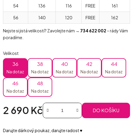
54
136
116
FREE
161
56
140
120
FREE
162
Nejste si jistá velikostí? Zavolejte nám →
734 622 002
– rády Vám
poradíme.
Velikost
36
38
40
42
44
Na dotaz
Na dotaz
Na dotaz
Na dotaz
Na dotaz
46
48
Na dotaz
Na dotaz
2 690 Kč
DO KOŠÍKU
Měrná cena:
Darujte dárkový poukaz, darujte radost ♥️