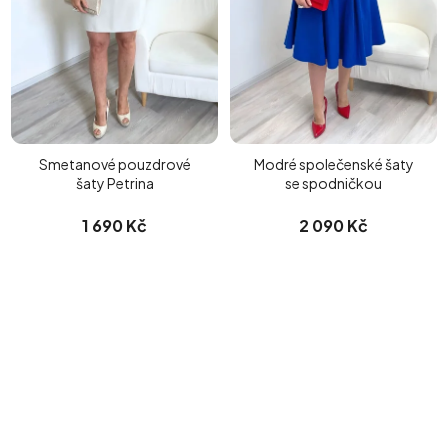
Smetanové pouzdrové
Modré společenské šaty
šaty Petrina
se spodničkou
1 690 Kč
2 090 Kč