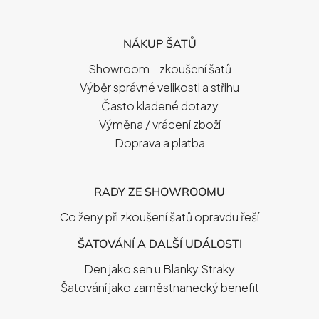
Á
P
NÁKUP ŠATŮ
A
T
Showroom - zkoušení šatů
Í
Výběr správné velikosti a střihu
Často kladené dotazy
Výměna / vrácení zboží
Doprava a platba
RADY ZE SHOWROOMU
Co ženy při zkoušení šatů opravdu řeší
ŠATOVÁNÍ A DALŠÍ UDÁLOSTI
Den jako sen u Blanky Straky
Šatování jako zaměstnanecký benefit