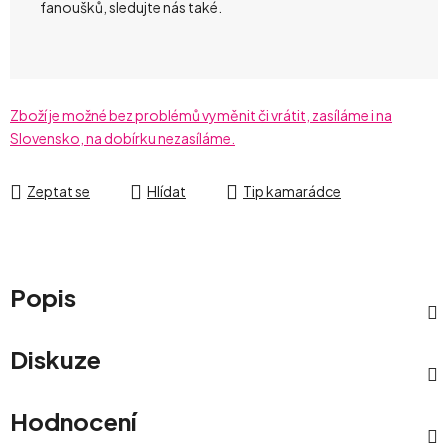
fanoušků, sledujte nás také.
Zboží je možné bez problémů vyměnit či vrátit, zasíláme i na
Slovensko, na dobírku nezasíláme.
Zeptat se
Hlídat
Tip kamarádce
Popis
Diskuze
Hodnocení