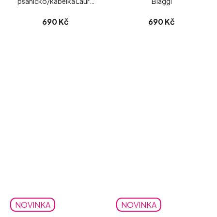
psaníčko/kabelka Laura
Biaggi
Biaggi matné
690 Kč
690 Kč
NOVINKA
NOVINKA