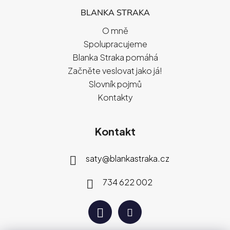
BLANKA STRAKA
O mně
Spolupracujeme
Blanka Straka pomáhá
Začněte veslovat jako já!
Slovník pojmů
Kontakty
Kontakt
saty
@
blankastraka.cz
734 622 002