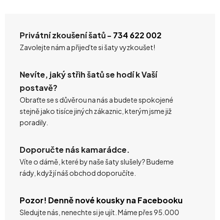
Privátní zkoušení šatů -
734 622 002
Zavolejte nám a přijeďte si šaty vyzkoušet!
Nevíte, jaký střih šatů se hodí k Vaší
postavě?
Obraťte se s důvěrou na nás a budete spokojené
stejně jako tisíce jiných zákaznic, kterým jsme již
poradily.
Doporučte nás kamarádce.
Víte o dámě, které by naše šaty slušely? Budeme
rády, když jí náš obchod doporučíte.
Pozor! Denně nové kousky na Facebooku
Sledujte nás, nenechte si je ujít. Máme přes 95.000