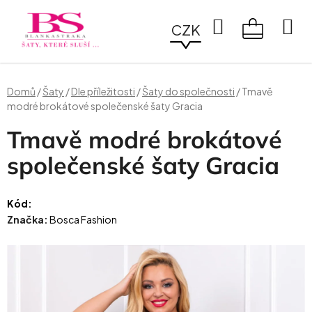
Přejít
na
Hledat
CZK
obsah
NÁKUPN
KOŠÍK
Domů
/
Šaty
/
Dle příležitosti
/
Šaty do společnosti
/
Tmavě
modré brokátové společenské šaty Gracia
Tmavě modré brokátové
společenské šaty Gracia
Kód:
Značka:
Bosca Fashion