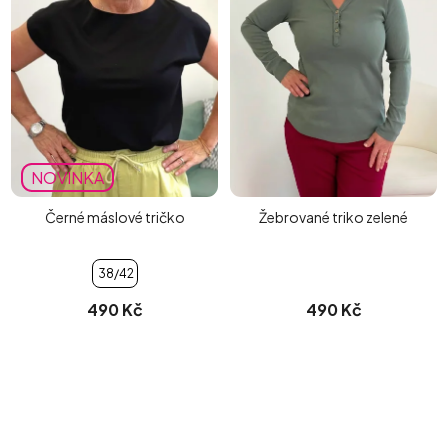
NOVINKA
Černé máslové tričko
Žebrované triko zelené
38/42
490 Kč
490 Kč