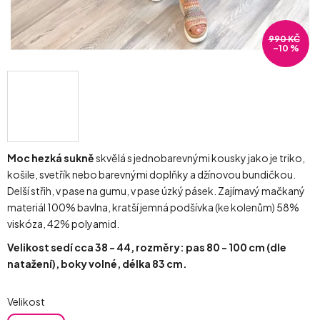
990 KČ
–10 %
Moc hezká sukně
skvělá s jednobarevnými kousky jako je triko,
košile, svetřík nebo barevnými doplňky a džínovou bundičkou.
Delší střih, v pase na gumu, v pase úzký pásek. Zajímavý mačkaný
materiál 100% bavlna, kratší jemná podšívka (ke kolenům) 58%
viskóza, 42% polyamid.
Velikost sedí cca 38 - 44, rozměry: pas 80 - 100 cm (dle
natažení), boky volné, délka 83 cm.
Velikost