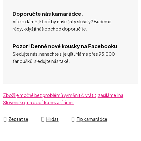
Doporučte nás kamarádce.
Víte o dámě, které by naše šaty slušely? Budeme
rády, když jí náš obchod doporučíte.
Pozor! Denně nové kousky na Facebooku
Sledujte nás, nenechte si je ujít. Máme přes 95.000
fanoušků, sledujte nás také.
Zboží je možné bez problémů vyměnit či vrátit, zasíláme i na
Slovensko, na dobírku nezasíláme.
Zeptat se
Hlídat
Tip kamarádce