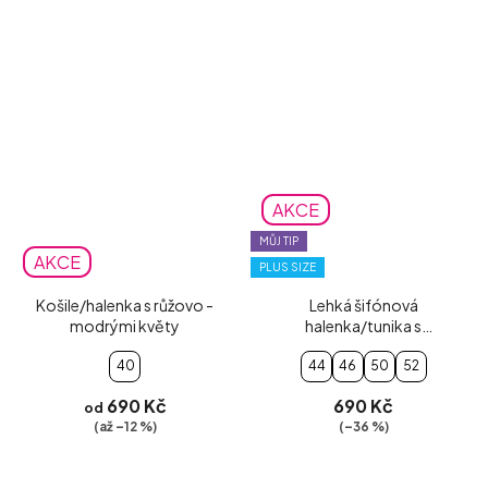
AKCE
MŮJ TIP
AKCE
PLUS SIZE
Košile/halenka s růžovo -
Lehká šifónová
modrými květy
halenka/tunika s
tyrkysovými vzory
40
44
46
50
52
690 Kč
690 Kč
od
(až –12 %)
(–36 %)