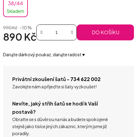
38/44
Skladem
990 Kč
–10 %
DO KOŠÍKU
890 Kč
Měrná cena:
Darujte dárkový poukaz, darujte radost ♥️
Privátní zkoušení šatů -
734 622 002
Zavolejte nám a přijeďte si šaty vyzkoušet!
Nevíte, jaký střih šatů se hodí k Vaší
postavě?
Obraťte se s důvěrou na nás a budete spokojené
stejně jako tisíce jiných zákaznic, kterým jsme již
poradily.