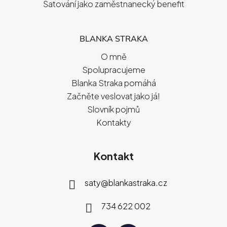
Šatování jako zaměstnanecký benefit
BLANKA STRAKA
O mně
Spolupracujeme
Blanka Straka pomáhá
Začněte veslovat jako já!
Slovník pojmů
Kontakty
Kontakt
saty
@
blankastraka.cz
734 622 002