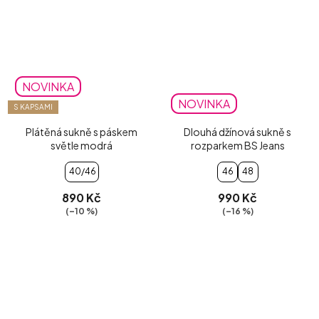
NOVINKA
NOVINKA
S KAPSAMI
Plátěná sukně s páskem
Dlouhá džínová sukně s
světle modrá
rozparkem BS Jeans
40/46
46
48
890 Kč
990 Kč
(–10 %)
(–16 %)