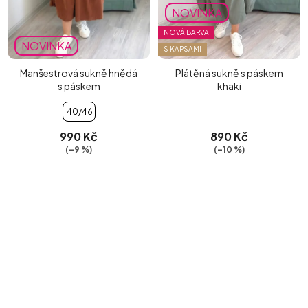
NOVINKA
NOVÁ BARVA
NOVINKA
S KAPSAMI
Manšestrová sukně hnědá
Plátěná sukně s páskem
s páskem
khaki
40/46
990 Kč
890 Kč
(–9 %)
(–10 %)