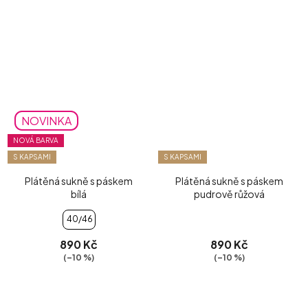
NOVINKA
NOVÁ BARVA
S KAPSAMI
S KAPSAMI
Plátěná sukně s páskem
Plátěná sukně s páskem
bílá
pudrově růžová
40/46
890 Kč
890 Kč
(–10 %)
(–10 %)