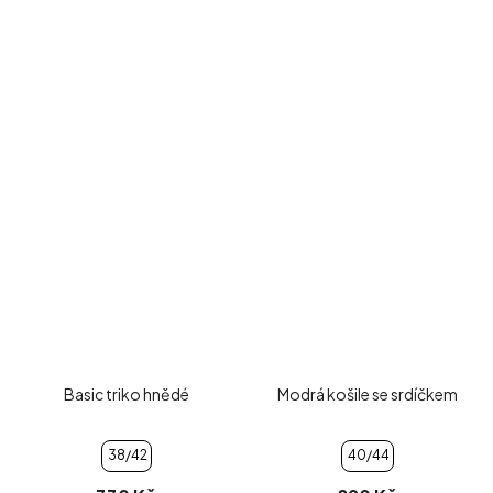
Basic triko hnědé
Modrá košile se srdíčkem
38/42
40/44