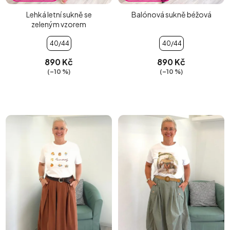
Lehká letní sukně se
Balónová sukně béžová
zeleným vzorem
40/44
40/44
890 Kč
890 Kč
(–10 %)
(–10 %)