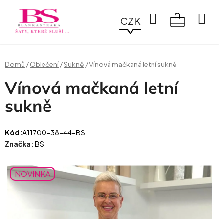
Přejít
na
Hledat
CZK
obsah
NÁKUPN
KOŠÍK
Domů
/
Oblečení
/
Sukně
/
Vínová mačkaná letní sukně
Vínová mačkaná letní
sukně
Kód:
A11700-38-44-BS
Značka:
BS
NOVINKA