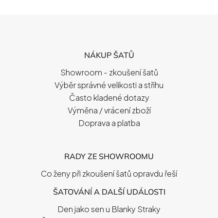
Z
Á
P
NÁKUP ŠATŮ
A
T
Showroom - zkoušení šatů
Í
Výběr správné velikosti a střihu
Často kladené dotazy
Výměna / vrácení zboží
Doprava a platba
RADY ZE SHOWROOMU
Co ženy při zkoušení šatů opravdu řeší
ŠATOVÁNÍ A DALŠÍ UDÁLOSTI
Den jako sen u Blanky Straky