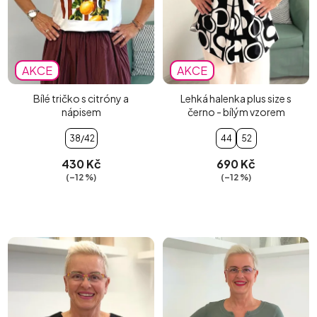
AKCE
AKCE
Bílé tričko s citróny a
Lehká halenka plus size s
nápisem
černo - bílým vzorem
38/42
44
52
430 Kč
690 Kč
(–12 %)
(–12 %)