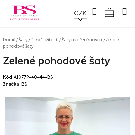
Přejít
na
Hledat
CZK
obsah
NÁKUPN
KOŠÍK
Domů
/
Šaty
/
Dle příležitosti
/
Šaty na běžné nošení
/
Zelené
pohodové šaty
Zelené pohodové šaty
Kód:
A10779-40-44-BS
Značka:
BS