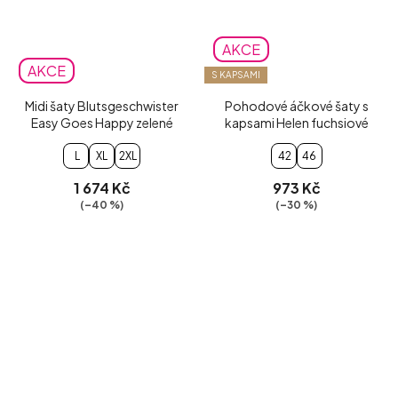
AKCE
AKCE
S KAPSAMI
Midi šaty Blutsgeschwister
Pohodové áčkové šaty s
Easy Goes Happy zelené
kapsami Helen fuchsiové
L
XL
2XL
42
46
1 674 Kč
973 Kč
(–40 %)
(–30 %)