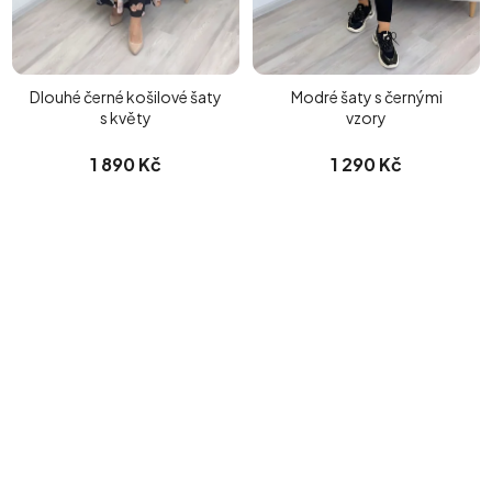
Dlouhé černé košilové šaty
Modré šaty s černými
s květy
vzory
1 890 Kč
1 290 Kč