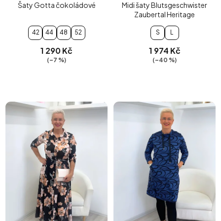
Šaty Gotta čokoládové
Midi šaty Blutsgeschwister
Zaubertal Heritage
42
44
48
52
S
L
1 290 Kč
1 974 Kč
(–7 %)
(–40 %)