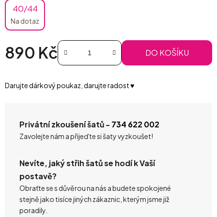
40/44
Na dotaz
890 Kč
DO KOŠÍKU
Měrná cena:
Darujte dárkový poukaz, darujte radost ♥️
Privátní zkoušení šatů -
734 622 002
Zavolejte nám a přijeďte si šaty vyzkoušet!
Nevíte, jaký střih šatů se hodí k Vaší
postavě?
Obraťte se s důvěrou na nás a budete spokojené
stejně jako tisíce jiných zákaznic, kterým jsme již
poradily.