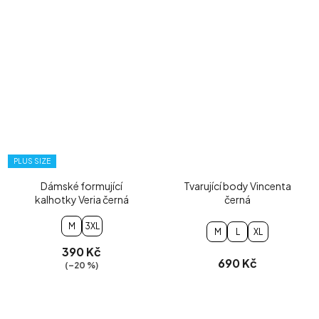
PLUS SIZE
Dámské formující
Tvarující body Vincenta
kalhotky Veria černá
černá
M
3XL
M
L
XL
390 Kč
690 Kč
(–20 %)