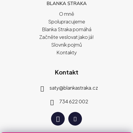
BLANKA STRAKA
O mně
Spolupracujeme
Blanka Straka pomáhá
Začněte veslovat jako já!
Slovník pojmů
Kontakty
Kontakt
saty
@
blankastraka.cz
734 622 002