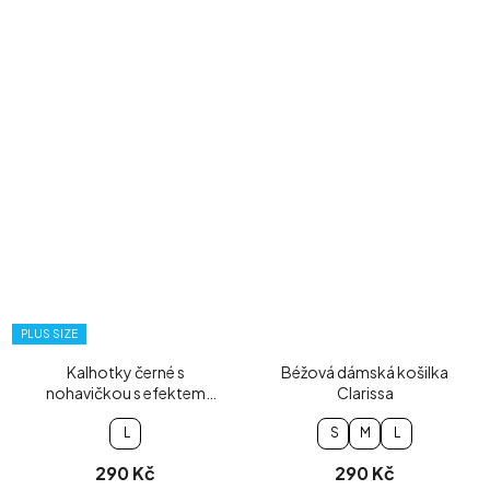
PLUS SIZE
Kalhotky černé s
Béžová dámská košilka
nohavičkou s efektem
Clarissa
push-up
L
S
M
L
290 Kč
290 Kč