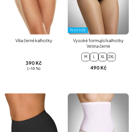
PLUS SIZE
Vilia černé kalhotky
Vysoké formující kalhotky
Vetina černé
M
L
XL
2XL
390 Kč
490 Kč
(–10 %)