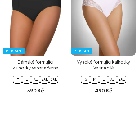
PLUS SIZE
PLUS SIZE
Dámské formující
Vysoké formující kalhotky
kalhotky Verona černé
Vetina bílé
M
L
XL
2XL
3XL
S
M
L
XL
2XL
390 Kč
490 Kč