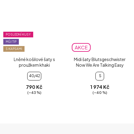
POSLEDNÍ KUSY
MŮJ TIP
AKCE
S KAPSAMI
Lněné košilové šaty s
Midi šaty Blutsgeschwister
proužkem khaki
Now We Are Talking Easy
40/42
S
790 Kč
1 974 Kč
(–43 %)
(–40 %)
Z