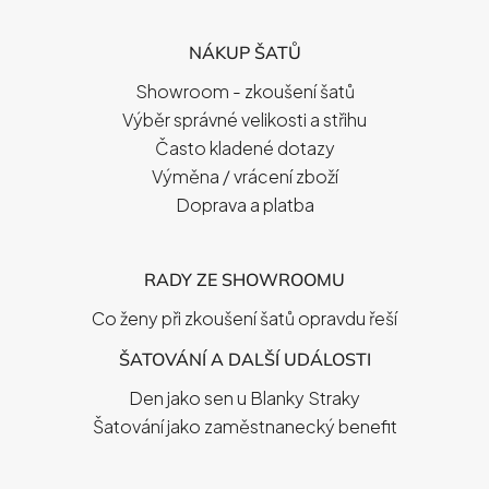
Á
P
NÁKUP ŠATŮ
A
T
Showroom - zkoušení šatů
Í
Výběr správné velikosti a střihu
Často kladené dotazy
Výměna / vrácení zboží
Doprava a platba
RADY ZE SHOWROOMU
Co ženy při zkoušení šatů opravdu řeší
ŠATOVÁNÍ A DALŠÍ UDÁLOSTI
Den jako sen u Blanky Straky
Šatování jako zaměstnanecký benefit