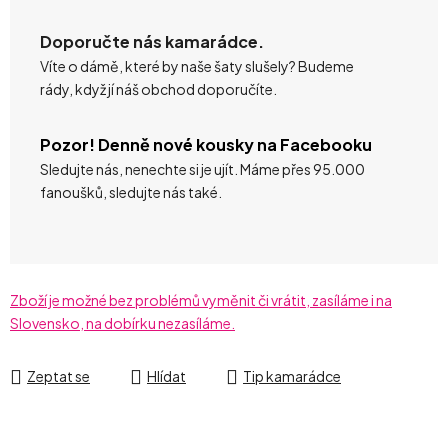
Doporučte nás kamarádce.
Víte o dámě, které by naše šaty slušely? Budeme
rády, když jí náš obchod doporučíte.
Pozor! Denně nové kousky na Facebooku
Sledujte nás, nenechte si je ujít. Máme přes 95.000
fanoušků, sledujte nás také.
Zboží je možné bez problémů vyměnit či vrátit, zasíláme i na
Slovensko, na dobírku nezasíláme.
Zeptat se
Hlídat
Tip kamarádce