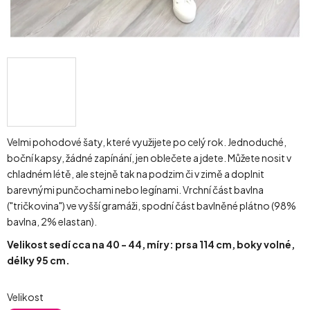
Velmi pohodové šaty, které využijete po celý rok. Jednoduché,
boční kapsy, žádné zapínání, jen oblečete a jdete. Můžete nosit v
chladném létě, ale stejně tak na podzim či v zimě a doplnit
barevnými punčochami nebo legínami. Vrchní část bavlna
("tričkovina") ve vyšší gramáži, spodní část bavlněné plátno (98%
bavlna, 2% elastan).
Velikost sedí cca na 40 - 44, míry: prsa 114 cm, boky volné,
délky 95 cm.
Velikost