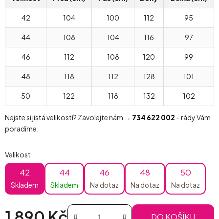
42
104
100
112
95
44
108
104
116
97
46
112
108
120
99
48
118
112
128
101
50
122
118
132
102
Nejste si jistá velikostí? Zavolejte nám →
734 622 002
– rády Vám
poradíme.
Velikost
42
44
46
48
50
Skladem
Skladem
Na dotaz
Na dotaz
Na dotaz
1 890 Kč
DO KOŠÍKU