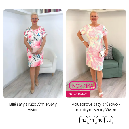
NOVINKA
NOVÁ BARVA
Bílé šaty s růžovými květy
Pouzdrové šaty s růžovo -
Vivien
modrými vzory Vivien
42
44
48
50