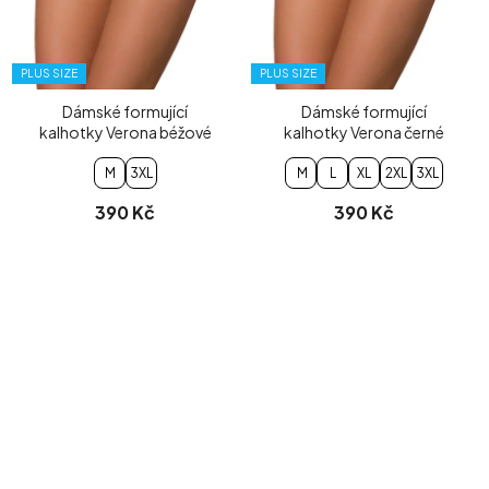
PLUS SIZE
PLUS SIZE
Dámské formující
Dámské formující
kalhotky Verona béžové
kalhotky Verona černé
M
3XL
M
L
XL
2XL
3XL
390 Kč
390 Kč