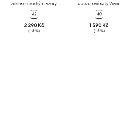
zeleno - modrými vzory
pouzdrové šaty Vivien
Trynite
42
40
2 290 Kč
1 590 Kč
(–8 %)
(–5 %)