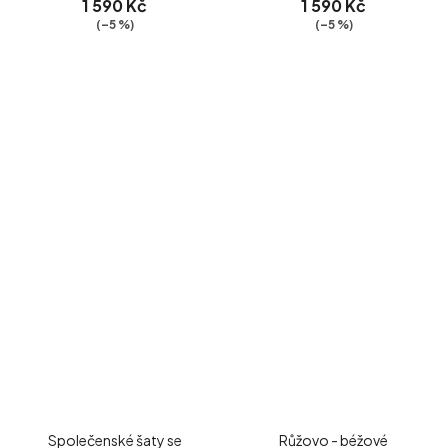
1 590 Kč
1 590 Kč
(–5 %)
(–5 %)
Společenské šaty se
Růžovo - béžové