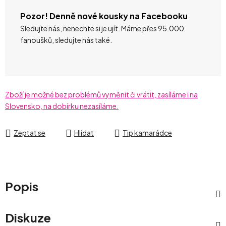
Pozor! Denně nové kousky na Facebooku
Sledujte nás, nenechte si je ujít. Máme přes 95.000
fanoušků, sledujte nás také.
Zboží je možné bez problémů vyměnit či vrátit, zasíláme i na
Slovensko, na dobírku nezasíláme.
Zeptat se
Hlídat
Tip kamarádce
Popis
Diskuze