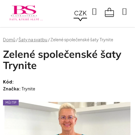
Přejít
na
Hledat
CZK
obsah
NÁKUPN
KOŠÍK
Domů
/
Šaty na svatbu
/
Zelené společenské šaty Trynite
Zelené společenské šaty
Trynite
Kód:
Značka:
Trynite
MŮJ TIP