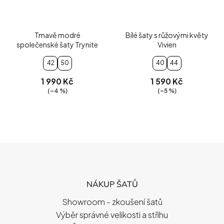
Tmavě modré
Bílé šaty s růžovými květy
společenské šaty Trynite
Vivien
42
50
40
44
1 990 Kč
1 590 Kč
(–4 %)
(–5 %)
Z
Á
P
NÁKUP ŠATŮ
A
T
Showroom - zkoušení šatů
Í
Výběr správné velikosti a střihu