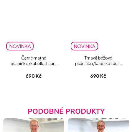
NOVINKA
NOVINKA
Černé matné
Tmavě béžové
psaníčko/kabelka Laura
psaníčko/kabelka Laura
Biaggi
Biaggi matné
690 Kč
690 Kč
PODOBNÉ PRODUKTY