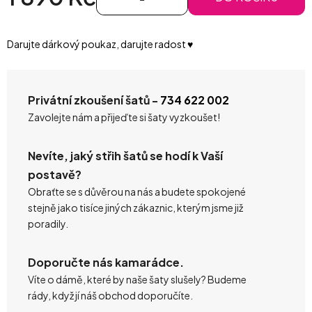
Měrná cena:
Darujte dárkový poukaz, darujte radost ♥️
Privátní zkoušení šatů -
734 622 002
Zavolejte nám a přijeďte si šaty vyzkoušet!
Nevíte, jaký střih šatů se hodí k Vaší
postavě?
Obraťte se s důvěrou na nás a budete spokojené
stejně jako tisíce jiných zákaznic, kterým jsme již
poradily.
Doporučte nás kamarádce.
Víte o dámě, které by naše šaty slušely? Budeme
rády, když jí náš obchod doporučíte.