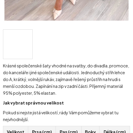
Krásné společenské šaty vhodné na svatby, do divadla, promoce,
do kanceláře i jiné společenské události. Jednoduchý střih lehce
do A, krátký, volnější rukáv, zajímavě řešený průstřih na hrudi s
menší ozdobou. Zapínání na zip v zadní části. Příjemný materiál
95% polyester, 5% elastan.
Jak vybrat správnou velikost
Pokud si nejste jistá velikostí, rády Vám pomůžeme vybrat tu
nejvhodnější.
Velikost
Prsa (cm)
Pas (cm)
Boky
Délka (cm)