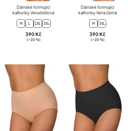
Dámské formující
Dámské formující
kalhotky Veria béžová
kalhotky Veria černá
M
L
2XL
3XL
M
3XL
390 Kč
390 Kč
(–20 %)
(–20 %)