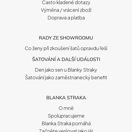
Často kladené dotazy
Výměna / vrácení zboží
Doprava a platba
RADY ZE SHOWROOMU
Co ženy při zkoušení šatů opravdu řeší
ŠATOVÁNÍ A DALŠÍ UDÁLOSTI
Den jako sen u Blanky Straky
Šatování jako zaměstnanecký benefit
BLANKA STRAKA
O mně
Spolupracujeme
Blanka Straka pomáhá
Začněte veslovat jako já!