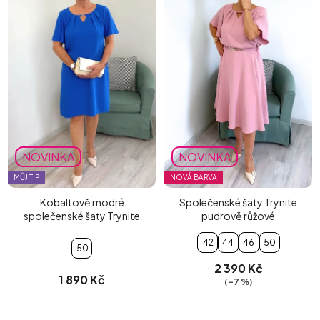
NOVINKA
NOVINKA
MŮJ TIP
NOVÁ BARVA
Kobaltově modré
Společenské šaty Trynite
společenské šaty Trynite
pudrově růžové
42
44
46
50
50
2 390 Kč
1 890 Kč
(–7 %)