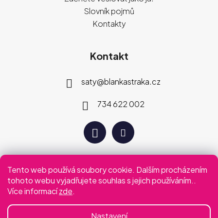
Slovník pojmů
Kontakty
Kontakt
saty
@
blankastraka.cz
734 622 002
Tento web používá soubory cookie. Dalším procházením
Plaťte jak vám vyhovuje
tohoto webu vyjadřujete souhlas s jejich používáním..
Více informací
zde
.
Podmínky ochrany osobních údajů
Obchodní podmínky
Nastavení