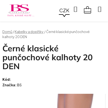
Přejít
na
Hledat
CZK
obsah
NÁKUPN
KOŠÍK
Domů
/
Kabelky a doplňky
/
Černé klasické punčochové
kalhoty 20 DEN
Černé klasické
punčochové kalhoty 20
DEN
Kód:
Značka:
BS