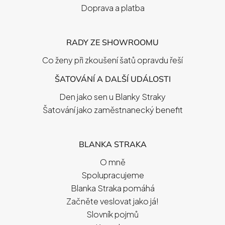
Doprava a platba
RADY ZE SHOWROOMU
Co ženy při zkoušení šatů opravdu řeší
ŠATOVÁNÍ A DALŠÍ UDÁLOSTI
Den jako sen u Blanky Straky
Šatování jako zaměstnanecký benefit
BLANKA STRAKA
O mně
Spolupracujeme
Blanka Straka pomáhá
Začněte veslovat jako já!
Slovník pojmů