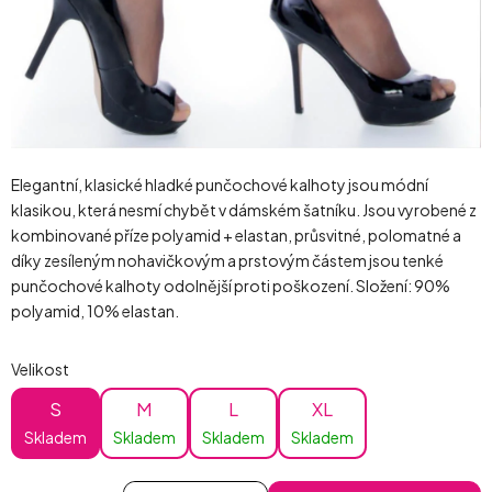
Elegantní, klasické hladké punčochové kalhoty jsou módní
klasikou, která nesmí chybět v dámském šatníku. Jsou vyrobené z
kombinované příze polyamid + elastan, průsvitné, polomatné a
díky zesíleným nohavičkovým a prstovým částem jsou tenké
punčochové kalhoty odolnější proti poškození. Složení: 90%
polyamid, 10% elastan.
Velikost
S
M
L
XL
Skladem
Skladem
Skladem
Skladem