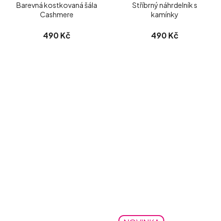
Barevná kostkovaná šála
Stříbrný náhrdelník s
Cashmere
kamínky
490 Kč
490 Kč