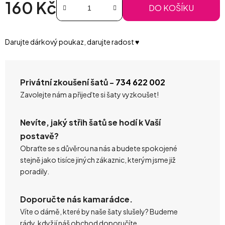
160 Kč
DO KOŠÍKU
Měrná cena:
Darujte dárkový poukaz, darujte radost ♥️
Privátní zkoušení šatů -
734 622 002
Zavolejte nám a přijeďte si šaty vyzkoušet!
Nevíte, jaký střih šatů se hodí k Vaší
postavě?
Obraťte se s důvěrou na nás a budete spokojené
stejně jako tisíce jiných zákaznic, kterým jsme již
poradily.
Doporučte nás kamarádce.
Víte o dámě, které by naše šaty slušely? Budeme
rády, když jí náš obchod doporučíte.