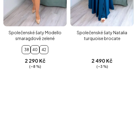
Společenské šaty Modello
Společenské šaty Natalia
smaragdově zelené
turquoise brocate
38
40
42
2 290 Kč
2 490 Kč
(–8 %)
(–3 %)