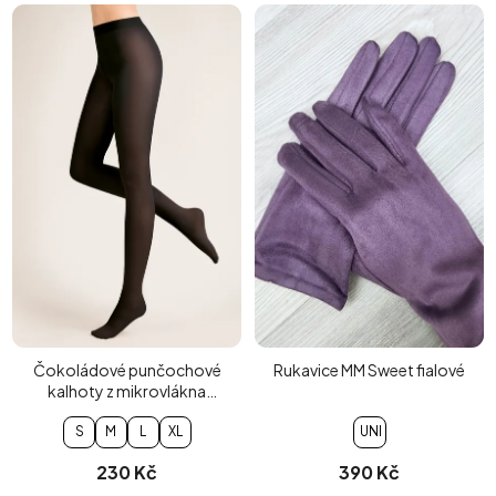
Čokoládové punčochové
Rukavice MM Sweet fialové
kalhoty z mikrovlákna
40DEN
S
M
L
XL
UNI
230 Kč
390 Kč