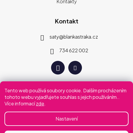
Kontakty
Kontakt
saty
@
blankastraka.cz
734 622 002
Tento web používá soubory cookie. Dalším procházením
Plaťte jak vám vyhovuje
tohoto webu vyjadřujete souhlas s jejich používáním..
Více informací
zde
.
Podmínky ochrany osobních údajů
Obchodní podmínky
Nastavení