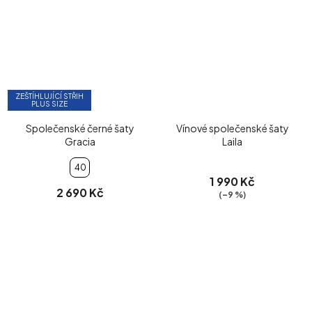
ZEŠTÍHLUJÍCÍ STŘIH
PLUS SIZE
Společenské černé šaty
Vínové společenské šaty
Gracia
Laila
40
1 990 Kč
2 690 Kč
(–9 %)