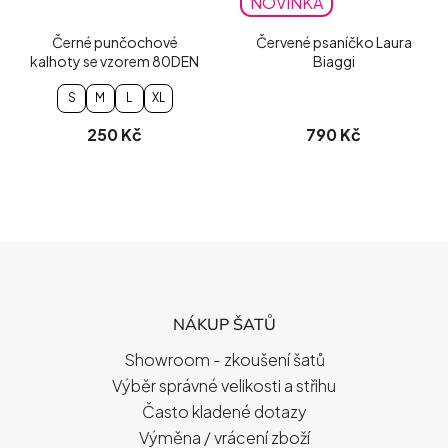
NOVINKA
Černé punčochové
Červené psaníčko Laura
kalhoty se vzorem 80DEN
Biaggi
S
M
L
XL
250 Kč
790 Kč
Z
Á
P
NÁKUP ŠATŮ
A
T
Showroom - zkoušení šatů
Í
Výběr správné velikosti a střihu
Často kladené dotazy
Výměna / vrácení zboží