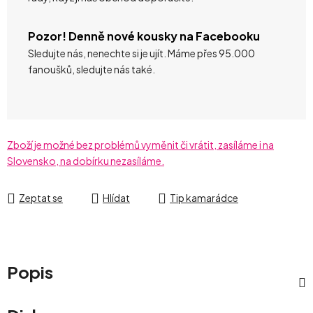
Pozor! Denně nové kousky na Facebooku
Sledujte nás, nenechte si je ujít. Máme přes 95.000
fanoušků, sledujte nás také.
Zboží je možné bez problémů vyměnit či vrátit, zasíláme i na
Slovensko, na dobírku nezasíláme.
Zeptat se
Hlídat
Tip kamarádce
Popis