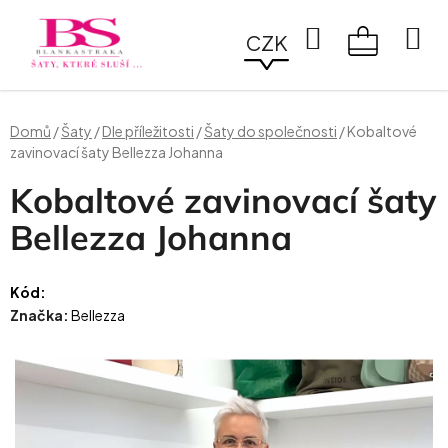
Přejít
na
Hledat
CZK
obsah
NÁKUPN
KOŠÍK
Domů
/
Šaty
/
Dle příležitosti
/
Šaty do společnosti
/
Kobaltové
zavinovací šaty Bellezza Johanna
Kobaltové zavinovací šaty
Bellezza Johanna
Kód:
Značka:
Bellezza