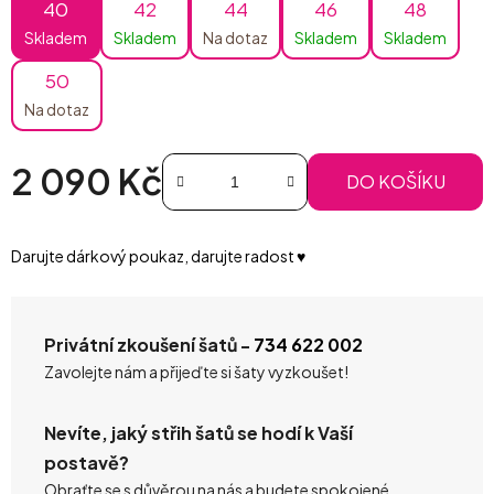
40
42
44
46
48
Skladem
Skladem
Na dotaz
Skladem
Skladem
50
Na dotaz
2 090 Kč
DO KOŠÍKU
Měrná cena:
Darujte dárkový poukaz, darujte radost ♥️
Privátní zkoušení šatů -
734 622 002
Zavolejte nám a přijeďte si šaty vyzkoušet!
Nevíte, jaký střih šatů se hodí k Vaší
postavě?
Obraťte se s důvěrou na nás a budete spokojené