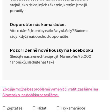
stejně jako tisíce jiných zákaznic, kterým jsme již
poradily.
Doporučte nás kamarádce.
Víte o dámě, které by naše šaty slušely? Budeme
rády, když jí náš obchod doporučíte.
Pozor! Denně nové kousky na Facebooku
Sledujte nás, nenechte si je ujít. Máme přes 95.000
fanoušků, sledujte nás také.
Zboží je možné bez problémů vyměnit či vrátit, zasíláme i na
Slovensko, na dobírku nezasíláme.
Zeptat se
Hlídat
Tip kamarádce