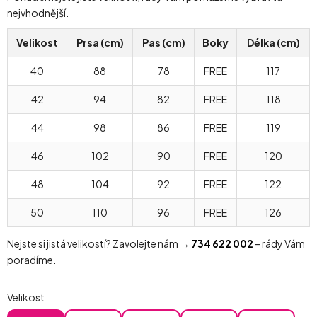
nejvhodnější.
Velikost
Prsa (cm)
Pas (cm)
Boky
Délka (cm)
40
88
78
FREE
117
42
94
82
FREE
118
44
98
86
FREE
119
46
102
90
FREE
120
48
104
92
FREE
122
50
110
96
FREE
126
Nejste si jistá velikostí? Zavolejte nám →
734 622 002
– rády Vám
poradíme.
Velikost