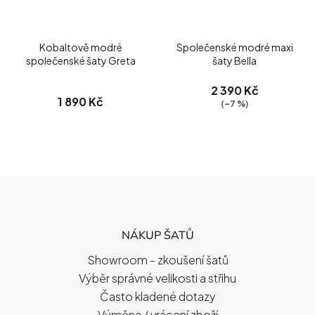
Kobaltově modré
Společenské modré maxi
společenské šaty Greta
šaty Bella
2 390 Kč
1 890 Kč
(–7 %)
Z
Á
P
NÁKUP ŠATŮ
A
T
Showroom - zkoušení šatů
Í
Výběr správné velikosti a střihu
Často kladené dotazy
Výměna / vrácení zboží