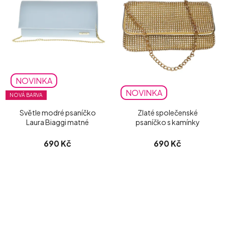
NOVINKA
NOVINKA
NOVÁ BARVA
Světle modré psaníčko
Zlaté společenské
Laura Biaggi matné
psaníčko s kamínky
690 Kč
690 Kč