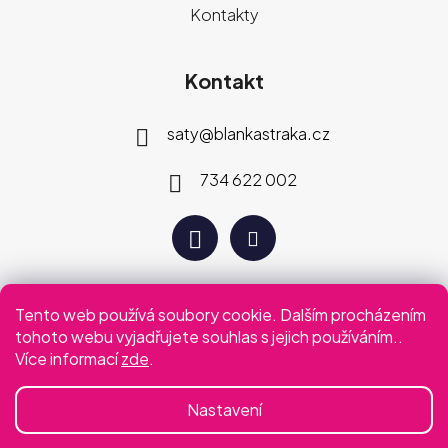
Kontakty
Kontakt
saty
@
blankastraka.cz
734 622 002
Tento web používá soubory cookie. Dalším procházením
Plaťte jak vám vyhovuje
tohoto webu vyjadřujete souhlas s jejich používáním..
Více informací
zde
.
Podmínky ochrany osobních údajů
Obchodní podmínky
Nastavení