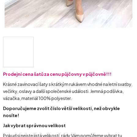
Prodejní cena šatů za cenu půjčovny v půjčovně!!!
Krásné zavinovací šaty s krátkým rukávem vhodné na letní svatby,
večírky, oslavy a další společenské události. Jemná podšívka,
vázačka, materiál 100% polyester.
Doporučujeme zvolit číslo větší velikosti, než obvykle
nosíte!
Jak vybrat správnou velikost
Pokud si nejste jistá velikostí, rády Vám pomůžeme vybrat tu