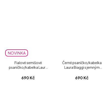
NOVINKA
Fialové semišové
Černé psaníčko/kabelka
psaníčko/kabelka Laura
Laura Biaggi s jemným
Biaggi
třpytem
690 Kč
690 Kč