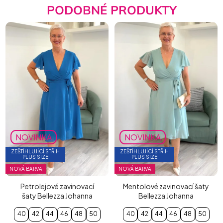
PODOBNÉ PRODUKTY
NOVINKA
NOVINKA
ZEŠTÍHLUJÍCÍ STŘIH
ZEŠTÍHLUJÍCÍ STŘIH
PLUS SIZE
PLUS SIZE
NOVÁ BARVA
NOVÁ BARVA
Petrolejové zavinovací
Mentolové zavinovací šaty
šaty Bellezza Johanna
Bellezza Johanna
40
42
44
46
48
50
40
42
44
46
48
50