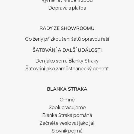
Doprava a platba
RADY ZE SHOWROOMU
Co ženy při zkoušení šatů opravdu řeší
ŠATOVÁNÍ A DALŠÍ UDÁLOSTI
Den jako sen u Blanky Straky
Šatování jako zaměstnanecký benefit
BLANKA STRAKA
O mně
Spolupracujeme
Blanka Straka pomáhá
Začněte veslovat jako já!
Slovník pojmů