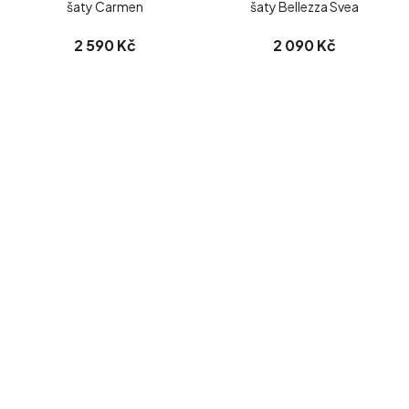
šaty Carmen
šaty Bellezza Svea
2 590 Kč
2 090 Kč