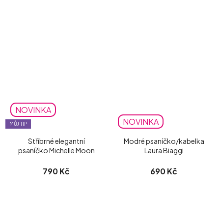
NOVINKA
NOVINKA
MŮJ TIP
Stříbrné elegantní
Modré psaníčko/kabelka
psaníčko Michelle Moon
Laura Biaggi
790 Kč
690 Kč