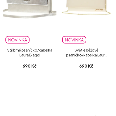
NOVINKA
NOVINKA
Stříbrné psaníčko/kabelka
Světle béžové
Laura Biaggi
psaníčko/kabelka Laura
Biaggi matné
690 Kč
690 Kč