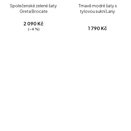
Společenské zelené šaty
Tmavě modré šaty s
Greta Brocate
tylovou sukní Lany
2 090 Kč
1 790 Kč
(–4 %)