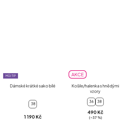
AKCE
MŮJ TIP
Dámské krátké sako bílé
Košile/halenka s hnědými
vzory
36
38
38
490 Kč
1 190 Kč
(–37 %)