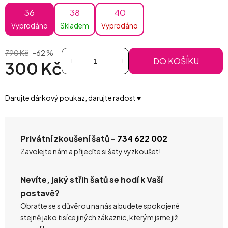
36
38
40
Vyprodáno
Skladem
Vyprodáno
790 Kč
–62 %
DO KOŠÍKU
300 Kč
Měrná cena:
Darujte dárkový poukaz, darujte radost ♥️
Privátní zkoušení šatů -
734 622 002
Zavolejte nám a přijeďte si šaty vyzkoušet!
Nevíte, jaký střih šatů se hodí k Vaší
postavě?
Obraťte se s důvěrou na nás a budete spokojené
stejně jako tisíce jiných zákaznic, kterým jsme již