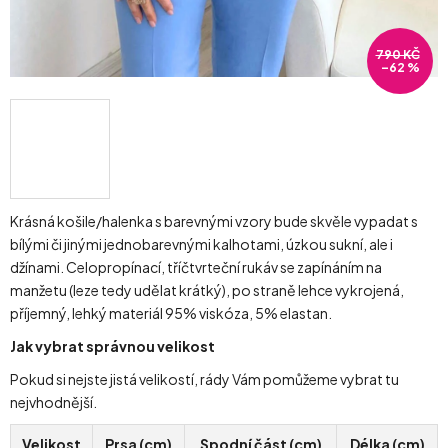
790 KČ
–62 %
Krásná košile/halenka s barevnými vzory bude skvěle vypadat s
bílými či jinými jednobarevnými kalhotami, úzkou sukní, ale i
džínami. Celopropínací, tříčtvrteční rukáv se zapínáním na
manžetu (leze tedy udělat krátký), po straně lehce vykrojená,
příjemný, lehký materiál 95% viskóza, 5% elastan.
Jak vybrat správnou velikost
Pokud si nejste jistá velikostí, rády Vám pomůžeme vybrat tu
nejvhodnější.
Velikost
Prsa (cm)
Spodní část (cm)
Délka (cm)