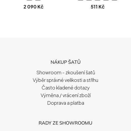
2 090 Kč
511 Kč
Z
Á
P
NÁKUP ŠATŮ
A
T
Showroom - zkoušení šatů
Í
Výběr správné velikosti a střihu
Často kladené dotazy
Výměna / vrácení zboží
Doprava a platba
RADY ZE SHOWROOMU