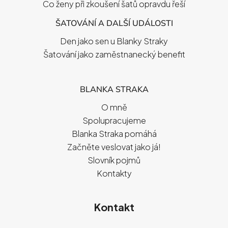
Co ženy při zkoušení šatů opravdu řeší
ŠATOVÁNÍ A DALŠÍ UDÁLOSTI
Den jako sen u Blanky Straky
Šatování jako zaměstnanecký benefit
BLANKA STRAKA
O mně
Spolupracujeme
Blanka Straka pomáhá
Začněte veslovat jako já!
Slovník pojmů
Kontakty
Kontakt