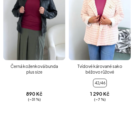
Černá koženková bunda
Tvídové kárované sako
plus size
béžovo růžové
42/46
890 Kč
1 290 Kč
(–31 %)
(–7 %)