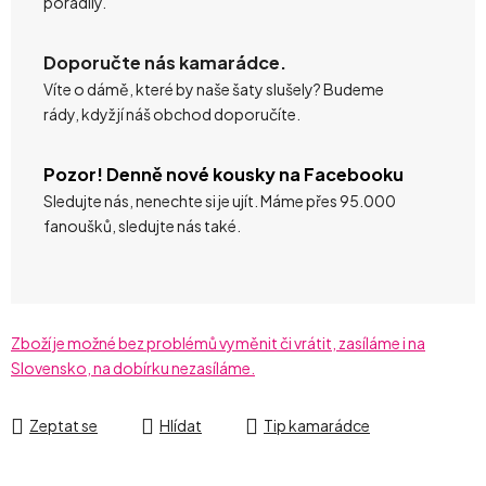
poradily.
Doporučte nás kamarádce.
Víte o dámě, které by naše šaty slušely? Budeme
rády, když jí náš obchod doporučíte.
Pozor! Denně nové kousky na Facebooku
Sledujte nás, nenechte si je ujít. Máme přes 95.000
fanoušků, sledujte nás také.
Zboží je možné bez problémů vyměnit či vrátit, zasíláme i na
Slovensko, na dobírku nezasíláme.
Zeptat se
Hlídat
Tip kamarádce