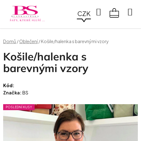
Přejít
na
Hledat
CZK
obsah
NÁKUPN
KOŠÍK
Domů
/
Oblečení
/
Košile/halenka s barevnými vzory
Košile/halenka s
barevnými vzory
Kód:
Značka:
BS
POSLEDNÍ KUSY