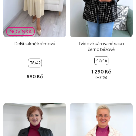
NOVINKA
Delší sukně krémová
Tvídové kárované sako
černo béžové
42/46
38/42
1 290 Kč
890 Kč
(–7 %)