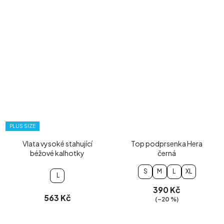
PLUS SIZE
Vlata vysoké stahující
Top podprsenka Hera
béžové kalhotky
černá
S
M
L
XL
L
390 Kč
563 Kč
(–20 %)