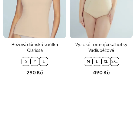
Béžová dámská košilka
Vysoké formující kalhotky
Clarissa
Vadis béžové
S
M
L
M
L
XL
2XL
290 Kč
490 Kč