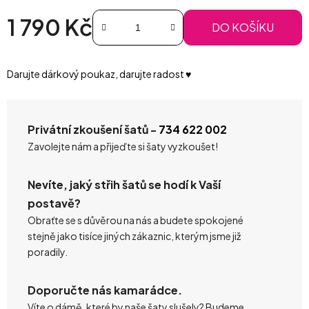
1 790 Kč
DO KOŠÍKU
Měrná cena:
Darujte dárkový poukaz, darujte radost ♥️
Privátní zkoušení šatů -
734 622 002
Zavolejte nám a přijeďte si šaty vyzkoušet!
Nevíte, jaký střih šatů se hodí k Vaší
postavě?
Obraťte se s důvěrou na nás a budete spokojené
stejně jako tisíce jiných zákaznic, kterým jsme již
poradily.
Doporučte nás kamarádce.
Víte o dámě, které by naše šaty slušely? Budeme