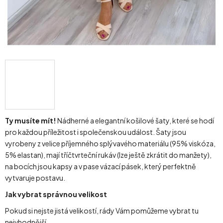
Ty musíte mít!
Nádherné a elegantní košilové šaty, které se hodí
pro každou příležitost i společenskou událost. Šaty jsou
vyrobeny z velice příjemného splývavého materiálu (95% viskóza,
5% elastan), mají tříčtvrteční rukáv (lze ještě zkrátit do manžety),
na bocích jsou kapsy a v pase vázací pásek, který perfektně
vytvaruje postavu.
Jak vybrat správnou velikost
Pokud si nejste jistá velikostí, rády Vám pomůžeme vybrat tu
nejvhodnější.