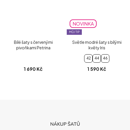
NOVINKA
MŮJ TIP
Bílé šaty s červenými
Světle modré šaty s bílými
pivoňkami Petrina
květy Iris
42
44
46
1 690 Kč
1 590 Kč
Z
Á
P
NÁKUP ŠATŮ
A