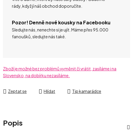
rády, když jí náš obchod doporučíte.
Pozor! Denně nové kousky na Facebooku
Sledujte nás, nenechte si je ujít. Máme přes 95.000
fanoušků, sledujte nás také.
Zboží je možné bez problémů vyměnit či vrátit, zasíláme i na
Slovensko, na dobírku nezasíláme.
Zeptat se
Hlídat
Tip kamarádce
Popis