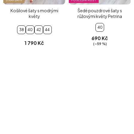
S KAPSAMI
POSLEDNÍ KUSY
Košilové šaty s modrými
Šedé pouzdrové šaty s
květy
růžovými květy Petrina
40
38
40
42
44
690 Kč
1 790 Kč
(–59 %)