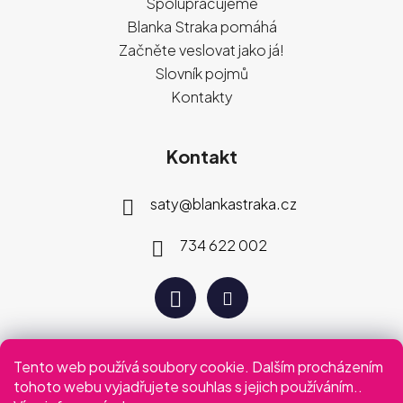
Spolupracujeme
Blanka Straka pomáhá
Začněte veslovat jako já!
Slovník pojmů
Kontakty
Kontakt
saty
@
blankastraka.cz
734 622 002
Tento web používá soubory cookie. Dalším procházením
Plaťte jak vám vyhovuje
tohoto webu vyjadřujete souhlas s jejich používáním..