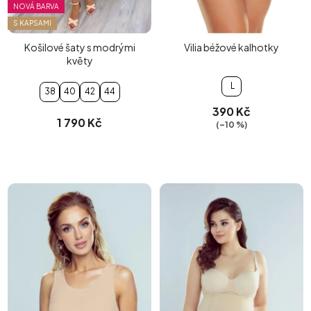
NOVÁ BARVA
S KAPSAMI
Košilové šaty s modrými
Vilia béžové kalhotky
květy
L
38
40
42
44
390 Kč
1 790 Kč
(–10 %)