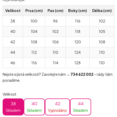
Velikost
Prsa (cm)
Pas (cm)
Boky (cm)
Délka (cm)
38
100
96
116
102
40
104
102
118
105
42
108
106
120
108
44
112
110
124
110
46
116
114
128
110
Nejste si jistá velikostí? Zavolejte nám →
734 622 002
– rády Vám
poradíme.
Velikost
38
40
42
44
Skladem
Skladem
Vyprodáno
Skladem