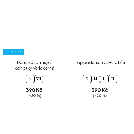
PLUS SIZE
Dámské formující
Top podprsenka Hera bílá
kalhotky Veria černá
M
3XL
S
M
L
XL
390 Kč
390 Kč
(–20 %)
(–20 %)