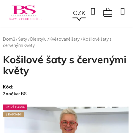
Přejít
na
Hledat
CZK
obsah
NÁKUPN
KOŠÍK
Domů
/
Šaty
/
Dle stylu
/
Květované šaty
/
Košilové šaty s
červenými květy
Košilové šaty s červenými
květy
Kód:
Značka:
BS
NOVÁ BARVA
S KAPSAMI