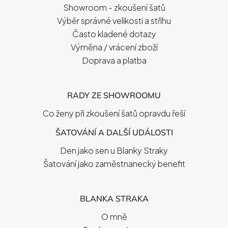
T
Showroom - zkoušení šatů
Í
Výběr správné velikosti a střihu
Často kladené dotazy
Výměna / vrácení zboží
Doprava a platba
RADY ZE SHOWROOMU
Co ženy při zkoušení šatů opravdu řeší
ŠATOVÁNÍ A DALŠÍ UDÁLOSTI
Den jako sen u Blanky Straky
Šatování jako zaměstnanecký benefit
BLANKA STRAKA
O mně