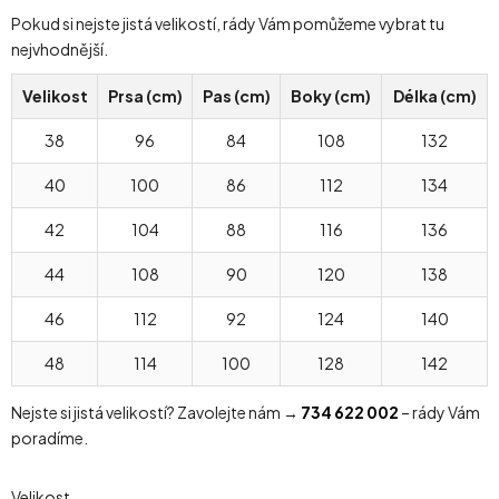
Pokud si nejste jistá velikostí, rády Vám pomůžeme vybrat tu
nejvhodnější.
Velikost
Prsa (cm)
Pas (cm)
Boky (cm)
Délka (cm)
38
96
84
108
132
40
100
86
112
134
42
104
88
116
136
44
108
90
120
138
46
112
92
124
140
48
114
100
128
142
Nejste si jistá velikostí? Zavolejte nám →
734 622 002
– rády Vám
poradíme.
Velikost