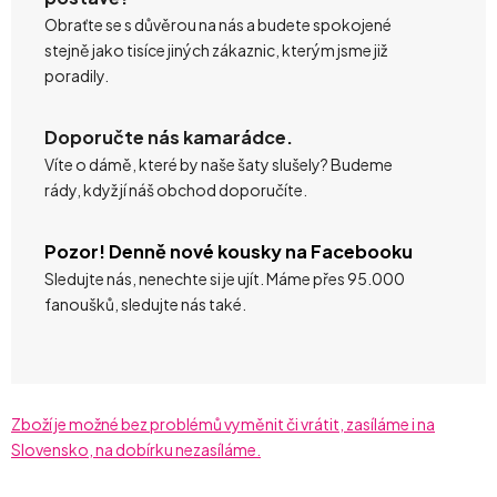
Obraťte se s důvěrou na nás a budete spokojené
stejně jako tisíce jiných zákaznic, kterým jsme již
poradily.
Doporučte nás kamarádce.
Víte o dámě, které by naše šaty slušely? Budeme
rády, když jí náš obchod doporučíte.
Pozor! Denně nové kousky na Facebooku
Sledujte nás, nenechte si je ujít. Máme přes 95.000
fanoušků, sledujte nás také.
Zboží je možné bez problémů vyměnit či vrátit, zasíláme i na
Slovensko, na dobírku nezasíláme.