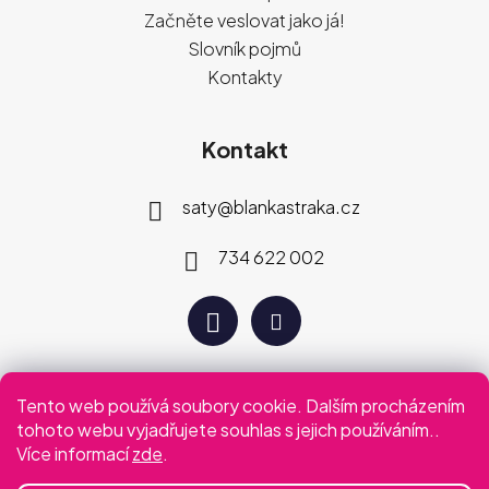
Začněte veslovat jako já!
Slovník pojmů
Kontakty
Kontakt
saty
@
blankastraka.cz
734 622 002
Tento web používá soubory cookie. Dalším procházením
Plaťte jak vám vyhovuje
tohoto webu vyjadřujete souhlas s jejich používáním..
Více informací
zde
.