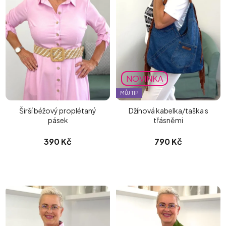
NOVINKA
MŮJ TIP
Širší béžový proplétaný
Džínová kabelka/taška s
pásek
třásněmi
390 Kč
790 Kč