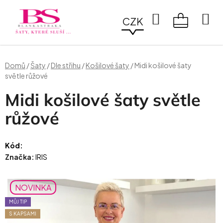
Přejít
na
Hledat
CZK
obsah
NÁKUPN
KOŠÍK
Domů
/
Šaty
/
Dle střihu
/
Košilové šaty
/
Midi košilové šaty
světle růžové
Midi košilové šaty světle
růžové
Kód:
Značka:
IRIS
NOVINKA
MŮJ TIP
S KAPSAMI