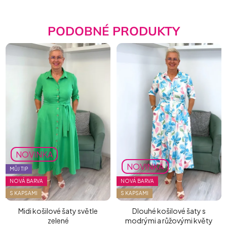
PODOBNÉ PRODUKTY
NOVINKA
NOVINKA
MŮJ TIP
NOVÁ BARVA
NOVÁ BARVA
S KAPSAMI
S KAPSAMI
Midi košilové šaty světle
Dlouhé košilové šaty s
zelené
modrými a růžovými květy