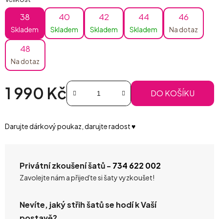
38
40
42
44
46
Skladem
Skladem
Skladem
Skladem
Na dotaz
48
Na dotaz
1 990 Kč
DO KOŠÍKU
Měrná cena:
Darujte dárkový poukaz, darujte radost ♥️
Privátní zkoušení šatů -
734 622 002
Zavolejte nám a přijeďte si šaty vyzkoušet!
Nevíte, jaký střih šatů se hodí k Vaší
postavě?