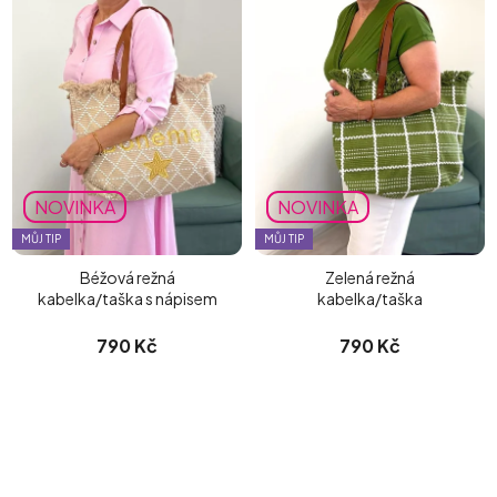
NOVINKA
NOVINKA
MŮJ TIP
MŮJ TIP
Béžová režná
Zelená režná
kabelka/taška s nápisem
kabelka/taška
790 Kč
790 Kč