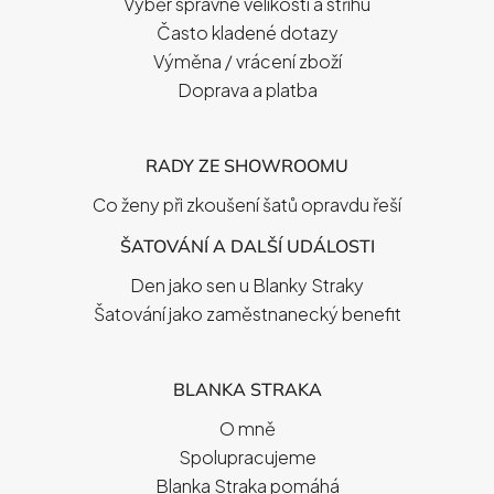
Í
Výběr správné velikosti a střihu
Často kladené dotazy
Výměna / vrácení zboží
Doprava a platba
RADY ZE SHOWROOMU
Co ženy při zkoušení šatů opravdu řeší
ŠATOVÁNÍ A DALŠÍ UDÁLOSTI
Den jako sen u Blanky Straky
Šatování jako zaměstnanecký benefit
BLANKA STRAKA
O mně
Spolupracujeme
Blanka Straka pomáhá