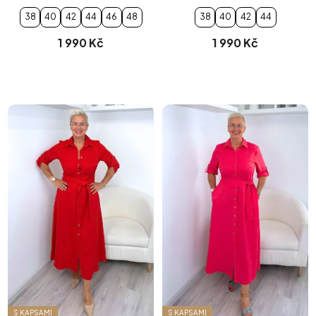
38
40
42
44
46
48
38
40
42
44
1 990 Kč
1 990 Kč
S KAPSAMI
S KAPSAMI