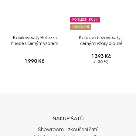
POSLEDNÍ KUSY
S KAPSAMI
Košilové šaty Bellezza
Košilové béžové šaty s
hnědé s černým vzorem
černými vzory dlouhé
1 393 Kč
1 990 Kč
(–30 %)
Z
Á
P
NÁKUP ŠATŮ
A
T
Showroom - zkoušení šatů