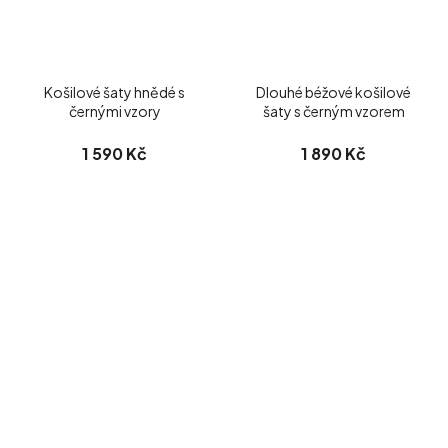
Košilové šaty hnědé s
Dlouhé béžové košilové
černými vzory
šaty s černým vzorem
1 590 Kč
1 890 Kč