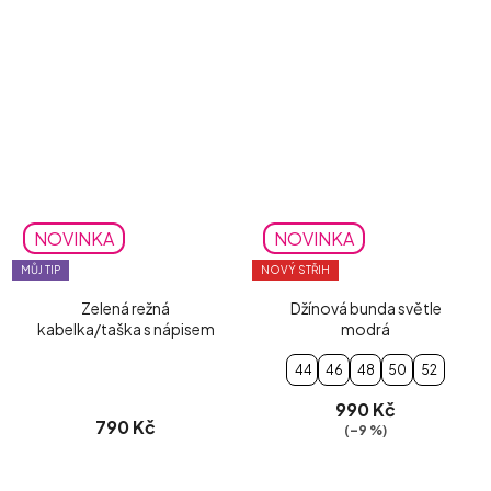
NOVINKA
NOVINKA
MŮJ TIP
NOVÝ STŘIH
Zelená režná
Džínová bunda světle
kabelka/taška s nápisem
modrá
44
46
48
50
52
990 Kč
790 Kč
(–9 %)