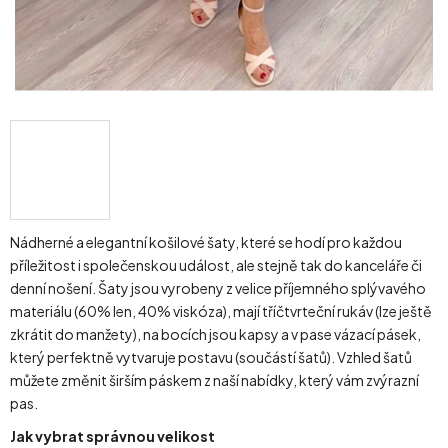
Nádherné a elegantní košilové šaty, které se hodí pro každou
příležitost i společenskou událost, ale stejně tak do kanceláře či
denní nošení. Šaty jsou vyrobeny z velice příjemného splývavého
materiálu (60% len, 40% viskóza), mají tříčtvrteční rukáv (lze ještě
zkrátit do manžety), na bocích jsou kapsy a v pase vázací pásek,
který perfektně vytvaruje postavu (součástí šatů). V
zhled šatů
můžete změnit širším páskem z naší nabídky, který vám zvýrazní
pas.
Jak vybrat správnou velikost