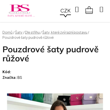
Přejít
na
Hledat
CZK
obsah
NÁKUPN
KOŠÍK
Domů
/
Šaty
/
Dle střihu
/
Šaty, které zvýrazní postavu
/
Pouzdrové šaty pudrově růžové
Pouzdrové šaty pudrově
růžové
Kód:
Značka:
BS