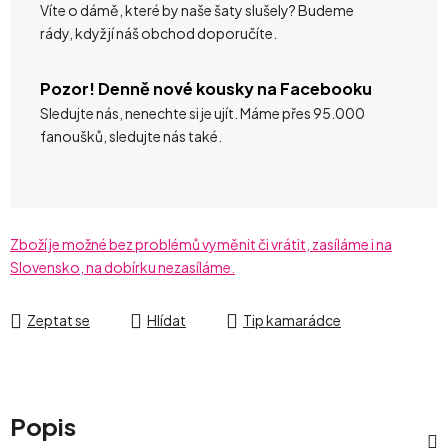
Víte o dámě, které by naše šaty slušely? Budeme
rády, když jí náš obchod doporučíte.
Pozor! Denně nové kousky na Facebooku
Sledujte nás, nenechte si je ujít. Máme přes 95.000
fanoušků, sledujte nás také.
Zboží je možné bez problémů vyměnit či vrátit, zasíláme i na
Slovensko, na dobírku nezasíláme.
Zeptat se
Hlídat
Tip kamarádce
Popis