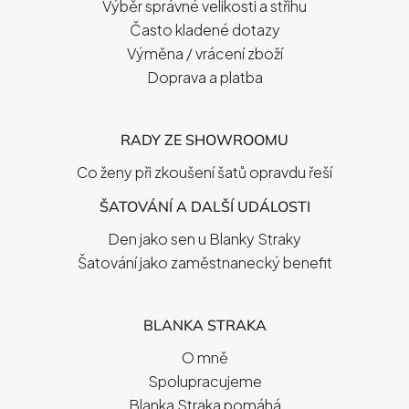
Í
Výběr správné velikosti a střihu
Často kladené dotazy
Výměna / vrácení zboží
Doprava a platba
RADY ZE SHOWROOMU
Co ženy při zkoušení šatů opravdu řeší
ŠATOVÁNÍ A DALŠÍ UDÁLOSTI
Den jako sen u Blanky Straky
Šatování jako zaměstnanecký benefit
BLANKA STRAKA
O mně
Spolupracujeme
Blanka Straka pomáhá