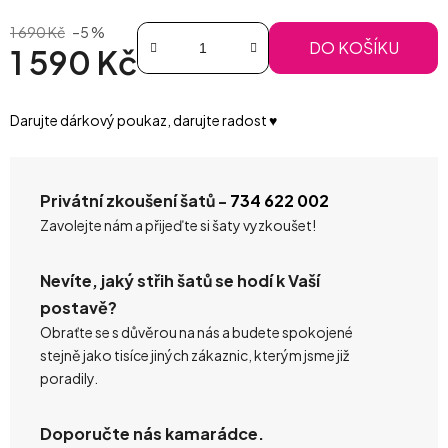
1 690 Kč
–5 %
DO KOŠÍKU
1 590 Kč
Měrná cena:
Darujte dárkový poukaz, darujte radost ♥️
Privátní zkoušení šatů -
734 622 002
Zavolejte nám a přijeďte si šaty vyzkoušet!
Nevíte, jaký střih šatů se hodí k Vaší
postavě?
Obraťte se s důvěrou na nás a budete spokojené
stejně jako tisíce jiných zákaznic, kterým jsme již
poradily.
Doporučte nás kamarádce.