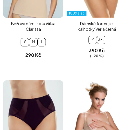
PLUS SIZE
Béžová dámská košilka
Dámské formující
Clarissa
kalhotky Veria černá
M
3XL
S
M
L
390 Kč
290 Kč
(–20 %)