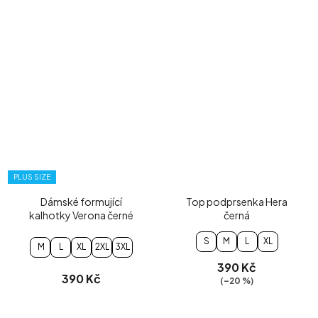
PLUS SIZE
Dámské formující
Top podprsenka Hera
kalhotky Verona černé
černá
S
M
L
XL
M
L
XL
2XL
3XL
390 Kč
390 Kč
(–20 %)