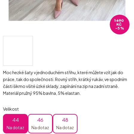
1 690
KČ
–5 %
Moc hezké šaty v jednoduchém střihu, které můžete vzít jak do
práce, tak do společnosti. Rovný střih, krátký rukáv, ve spodním
části šikmo všité úzké sklady, zapínání na zip na zadní straně.
Materiál pružný 95% bavlna, 5% elastan.
Velikost
44
46
48
Na dotaz
Na dotaz
Na dotaz