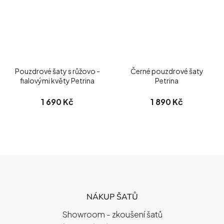
Pouzdrové šaty s růžovo -
Černé pouzdrové šaty
fialovými květy Petrina
Petrina
1 690 Kč
1 890 Kč
Z
Á
P
NÁKUP ŠATŮ
A
T
Showroom - zkoušení šatů