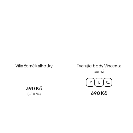
Vilia černé kalhotky
Tvarující body Vincenta
černá
M
L
XL
390 Kč
690 Kč
(–10 %)