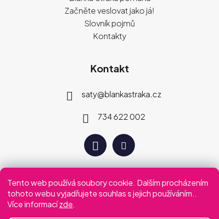
Začněte veslovat jako já!
Slovník pojmů
Kontakty
Kontakt
saty
@
blankastraka.cz
734 622 002
Tento web používá soubory cookie. Dalším procházením
Plaťte jak vám vyhovuje
tohoto webu vyjadřujete souhlas s jejich používáním..
Více informací
zde
.