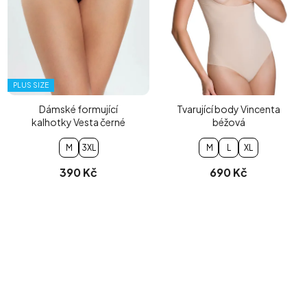
PLUS SIZE
Dámské formující
Tvarující body Vincenta
kalhotky Vesta černé
béžová
M
3XL
M
L
XL
390 Kč
690 Kč