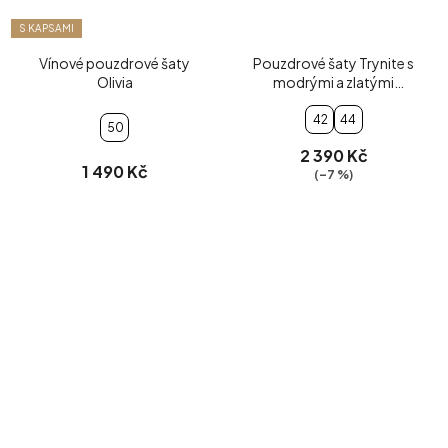
S KAPSAMI
Vínové pouzdrové šaty
Pouzdrové šaty Trynite s
Olivia
modrými a zlatými
proužky
42
44
50
2 390 Kč
1 490 Kč
(–7 %)