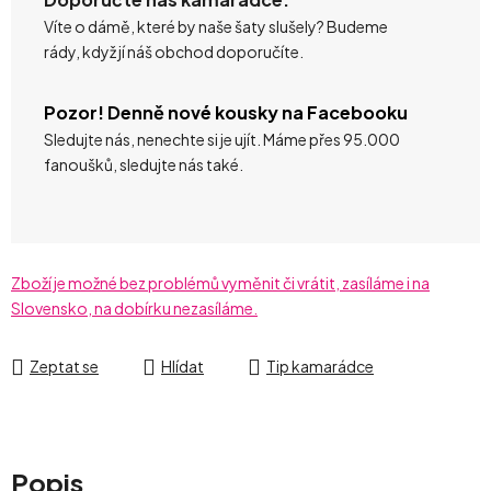
Víte o dámě, které by naše šaty slušely? Budeme
rády, když jí náš obchod doporučíte.
Pozor! Denně nové kousky na Facebooku
Sledujte nás, nenechte si je ujít. Máme přes 95.000
fanoušků, sledujte nás také.
Zboží je možné bez problémů vyměnit či vrátit, zasíláme i na
Slovensko, na dobírku nezasíláme.
Zeptat se
Hlídat
Tip kamarádce
Popis