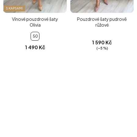
S KAPSAMI
Vínové pouzdrové šaty
Pouzdrové šaty pudrově
Olivia
růžové
50
1 590 Kč
1 490 Kč
(–5 %)