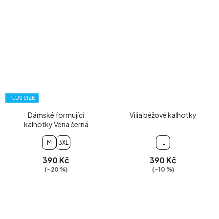
PLUS SIZE
Dámské formující
Vilia béžové kalhotky
kalhotky Veria černá
M
3XL
L
390 Kč
390 Kč
(–20 %)
(–10 %)