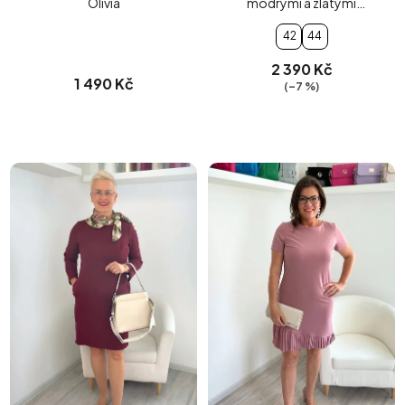
Olivia
modrými a zlatými
proužky
42
44
2 390 Kč
1 490 Kč
(–7 %)