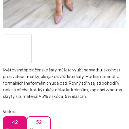
Květované společenské šaty můžete využít na svatbu jako host,
pro svatební matky, ale i jako svěží letní šaty. Hodí se na mnoho
formálních i neformálních událostí. Rovný střih zajistí pohodlí v
oblasti břicha, krátký rukáv, délka ke kolenům, zapínání vzadu na
skrytý zip, materiál 95% viskóza, 5% elastan.
Velikost
42
52