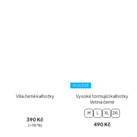
PLUS SIZE
Vilia černé kalhotky
Vysoké formující kalhotky
Vetina černé
M
L
XL
2XL
390 Kč
490 Kč
(–10 %)