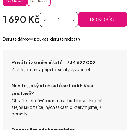
Na dotaz
Na dotaz
1 690 Kč
DO KOŠÍKU
Měrná cena:
Darujte dárkový poukaz, darujte radost ♥️
Privátní zkoušení šatů -
734 622 002
Zavolejte nám a přijeďte si šaty vyzkoušet!
Nevíte, jaký střih šatů se hodí k Vaší
postavě?
Obraťte se s důvěrou na nás a budete spokojené
stejně jako tisíce jiných zákaznic, kterým jsme již
poradily.
Doporučte nás kamarádce.