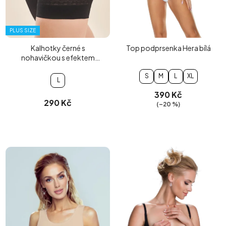
PLUS SIZE
Kalhotky černé s
Top podprsenka Hera bílá
nohavičkou s efektem
push-up
S
M
L
XL
L
390 Kč
290 Kč
(–20 %)