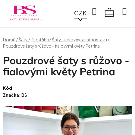
Přejít
na
Hledat
CZK
obsah
NÁKUPN
KOŠÍK
Domů
/
Šaty
/
Dle střihu
/
Šaty, které zvýrazní postavu
/
Pouzdrové šaty s růžovo - fialovými květy Petrina
Pouzdrové šaty s růžovo -
fialovými květy Petrina
Kód:
Značka:
BS