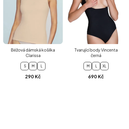
Béžová dámská košilka
Tvarující body Vincenta
Clarissa
černá
S
M
L
M
L
XL
290 Kč
690 Kč