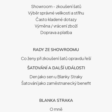
T
Showroom - zkoušení šatů
Í
Výběr správné velikosti a střihu
Často kladené dotazy
Výměna / vrácení zboží
Doprava a platba
RADY ZE SHOWROOMU
Co ženy při zkoušení šatů opravdu řeší
ŠATOVÁNÍ A DALŠÍ UDÁLOSTI
Den jako sen u Blanky Straky
Šatování jako zaměstnanecký benefit
BLANKA STRAKA
O mně