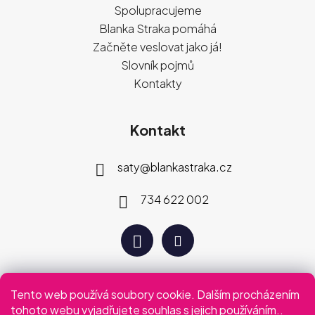
Spolupracujeme
Blanka Straka pomáhá
Začněte veslovat jako já!
Slovník pojmů
Kontakty
Kontakt
saty
@
blankastraka.cz
734 622 002
Tento web používá soubory cookie. Dalším procházením
Plaťte jak vám vyhovuje
tohoto webu vyjadřujete souhlas s jejich používáním..