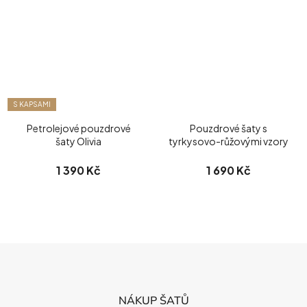
S KAPSAMI
Petrolejové pouzdrové
Pouzdrové šaty s
šaty Olivia
tyrkysovo-růžovými vzory
1 390 Kč
1 690 Kč
Z
Á
P
NÁKUP ŠATŮ
A