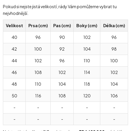
Pokud si nejste jistá velikostí, rády Vám pomůžeme vybrat tu
nejvhodnější.
Velikost
Prsa (cm)
Pas (cm)
Boky (cm)
Délka (cm)
40
96
90
102
96
42
100
92
104
98
44
102
96
110
100
46
108
102
114
102
48
110
104
118
104
50
116
108
120
106
-
-
-
-
-
-
-
-
-
-