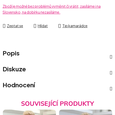
Zboží je možné bez problémů vyměnit či vrátit, zasíláme i na
Slovensko, na dobírku nezasíláme.
Zeptat se
Hlídat
Tip kamarádce
Popis
Diskuze
Hodnocení
SOUVISEJÍCÍ PRODUKTY