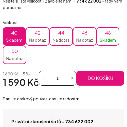
Nejste si jistá velikostí? Zavolejte nám →
734 622 002
– rády Vám
poradíme.
Velikost
40
42
44
46
48
Skladem
Na dotaz
Na dotaz
Na dotaz
Skladem
50
Na dotaz
1 690 Kč
–5 %
DO KOŠÍKU
1 590 Kč
Měrná cena:
Darujte dárkový poukaz, darujte radost ♥️
Privátní zkoušení šatů -
734 622 002