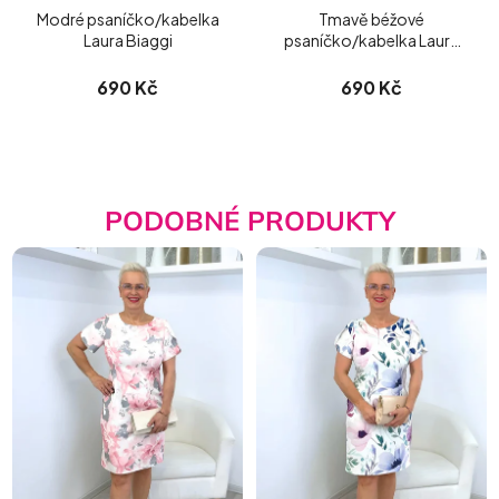
Modré psaníčko/kabelka
Tmavě béžové
Laura Biaggi
psaníčko/kabelka Laura
Biaggi matné
690 Kč
690 Kč
PODOBNÉ PRODUKTY