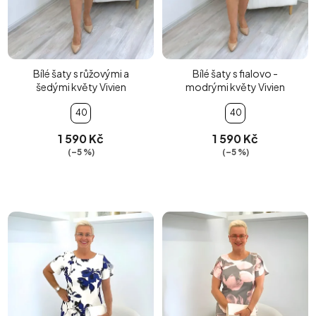
Bílé šaty s růžovými a
Bílé šaty s fialovo -
šedými květy Vivien
modrými květy Vivien
40
40
1 590 Kč
1 590 Kč
(–5 %)
(–5 %)