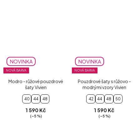
NOVINKA
NOVINKA
NOVÁ BARVA
NOVÁ BARVA
Modro - růžové pouzdrové
Pouzdrové šaty s růžovo -
šaty Vivien
modrými vzory Vivien
40
44
48
42
44
48
50
1 590 Kč
1 590 Kč
(–5 %)
(–5 %)