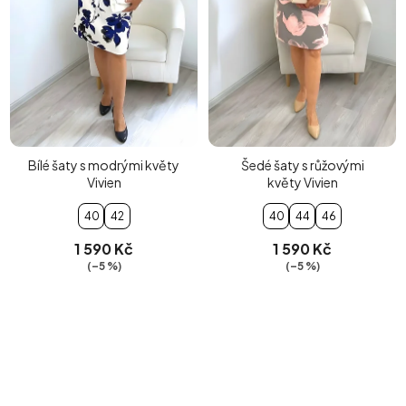
Bílé šaty s modrými květy
Šedé šaty s růžovými
Vivien
květy Vivien
40
42
40
44
46
1 590 Kč
1 590 Kč
(–5 %)
(–5 %)