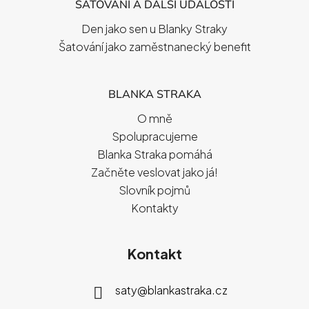
ŠATOVÁNÍ A DALŠÍ UDÁLOSTI
Den jako sen u Blanky Straky
Šatování jako zaměstnanecký benefit
BLANKA STRAKA
O mně
Spolupracujeme
Blanka Straka pomáhá
Začněte veslovat jako já!
Slovník pojmů
Kontakty
Kontakt
saty
@
blankastraka.cz