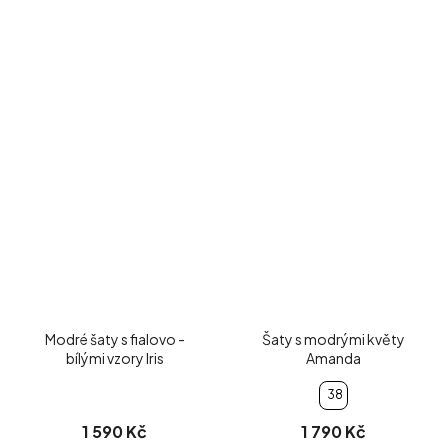
Modré šaty s fialovo -
Šaty s modrými květy
bílými vzory Iris
Amanda
38
1 590 Kč
1 790 Kč