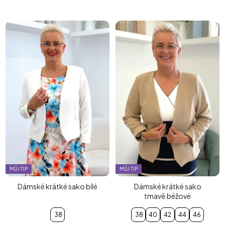
MŮJ TIP
MŮJ TIP
Dámské krátké sako bílé
Dámské krátké sako
tmavě béžové
38
38
40
42
44
46