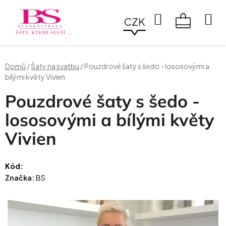
Přejít
na
Hledat
CZK
obsah
NÁKUPN
KOŠÍK
Domů
/
Šaty na svatbu
/
Pouzdrové šaty s šedo - lososovými a
bílými květy Vivien
Pouzdrové šaty s šedo -
lososovými a bílými květy
Vivien
Kód:
Značka:
BS