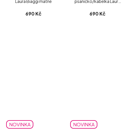
Laura Biaggi matné
psaníčko/kabelka Laura
Biaggi
690 Kč
690 Kč
NOVINKA
NOVINKA