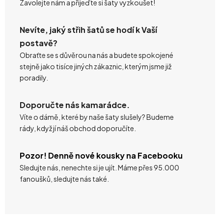
Zavolejte nám a přijeďte si šaty vyzkoušet!
Nevíte, jaký střih šatů se hodí k Vaší
postavě?
Obraťte se s důvěrou na nás a budete spokojené
stejně jako tisíce jiných zákaznic, kterým jsme již
poradily.
Doporučte nás kamarádce.
Víte o dámě, které by naše šaty slušely? Budeme
rády, když jí náš obchod doporučíte.
Pozor! Denně nové kousky na Facebooku
Sledujte nás, nenechte si je ujít. Máme přes 95.000
fanoušků, sledujte nás také.