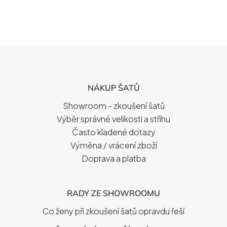
Z
Á
P
NÁKUP ŠATŮ
A
T
Showroom - zkoušení šatů
Í
Výběr správné velikosti a střihu
Často kladené dotazy
Výměna / vrácení zboží
Doprava a platba
RADY ZE SHOWROOMU
Co ženy při zkoušení šatů opravdu řeší