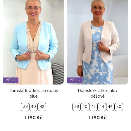
MŮJ TIP
MŮJ TIP
Dámské krátké sako baby
Dámské krátké sako
blue
béžové
38
40
42
38
40
42
44
46
50
1 190 Kč
1 190 Kč