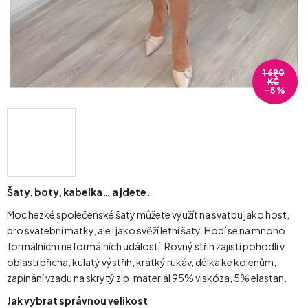
1 690
KČ
–5 %
Šaty, boty, kabelka… a jdete.
Moc hezké společenské šaty můžete využít na svatbu jako host,
pro svatební matky, ale i jako svěží letní šaty. Hodí se na mnoho
formálních i neformálních událostí. Rovný střih zajistí pohodlí v
oblasti břicha, kulatý výstřih, krátký rukáv, délka ke kolenům,
zapínání vzadu na skrytý zip, materiál 95% viskóza, 5% elastan.
Jak vybrat správnou velikost