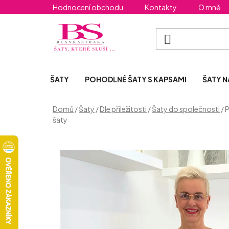
Přejít
Hodnocení obchodu
Kontakty
O mně
na
obsah
ŠATY
POHODLNÉ ŠATY S KAPSAMI
ŠATY N
Domů
/
Šaty
/
Dle příležitosti
/
Šaty do společnosti
/
P
šaty