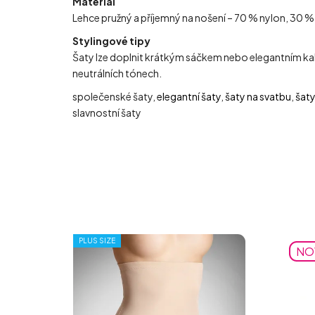
Materiál
Lehce pružný a příjemný na nošení – 70 % nylon, 30 %
Stylingové tipy
Šaty lze doplnit krátkým sáčkem nebo elegantním kab
neutrálních tónech.
společenské šaty,
elegantní šaty
,
šaty na svatbu
,
šaty
slavnostní šaty
PLUS SIZE
NO