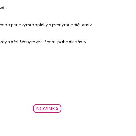
vě.
i nebo perlovými doplňky a jemnými lodičkami v
, šaty s překříženým výstřihem,
pohodlné šaty
,
NOVINKA