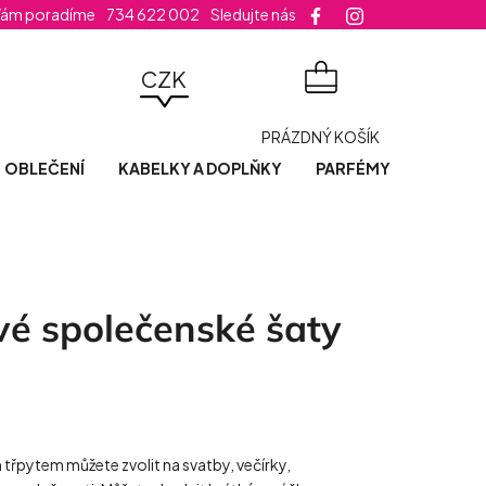
Vám poradíme
734 622 002
Sledujte nás
velikost šatů
CZK
NÁKUPNÍ
PRÁZDNÝ KOŠÍK
KOŠÍK
OBLEČENÍ
KABELKY A DOPLŇKY
PARFÉMY
POSLED
vé společenské šaty
třpytem můžete zvolit na svatby, večírky,