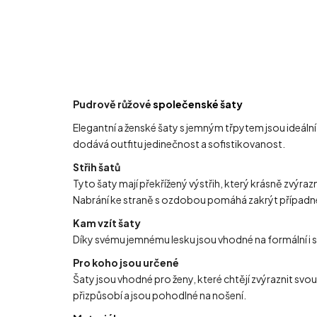
Pudrově růžové
společenské šaty
Elegantní a ženské šaty s jemným třpytem jsou ideální
dodává outfitu jedinečnost a sofistikovanost.
Střih šatů
Tyto šaty mají překřížený výstřih, který krásně zvýraz
Nabrání ke straně s ozdobou pomáhá zakrýt případné 
Kam vzít šaty
Díky svému jemnému lesku jsou vhodné na formální i sla
Pro koho jsou určené
Šaty jsou vhodné pro ženy, které chtějí zvýraznit svo
přizpůsobí a jsou pohodlné na nošení.