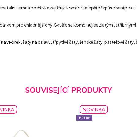
 metalic. Jemná podšívka zajišťuje komfort a lepší přizpůsobení posta
átkem pro chladnější dny. Skvěle se kombinují se zlatými, stříbrným
 na večírek
,
šaty na oslavu
, třpytivé šaty, ženské šaty, pastelové šaty
SOUVISEJÍCÍ PRODUKTY
VINKA
NOVINKA
MŮJ TIP