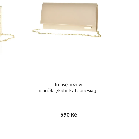
o
Tmavě béžové
psaníčko/kabelka Laura Biaggi
matné
690 Kč