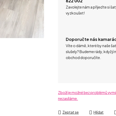
622 002
Zavolejte nám a přijeďte si ša
vyzkoušet!
Doporučte nás kamará
Víte o dámě, které by naše ša
slušely? Budeme rády, když jí 
obchod doporučíte.
Zboží je možné bez problémů vyměni
nezasíláme.
Zeptat se
Hlídat