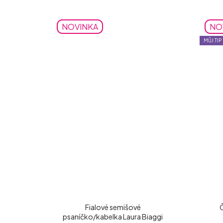
NOVINKA
NO
MŮJ TIP
Fialové semišové
Č
psaníčko/kabelka Laura Biaggi