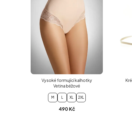
Vysoké formující kalhotky
Kré
Vetina béžové
M
L
XL
2XL
490 Kč