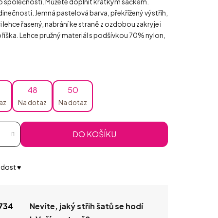
o společnosti. Můžete doplnit krátkým sáčkem.
inečnosti. Jemná pastelová barva, překřížený výstřih,
i lehce řasený, nabrání ke straně z ozdobou zakryje i
bříška. Lehce pružný materiál s podšívkou 70% nylon,
48
50
az
Na dotaz
Na dotaz
DO KOŠÍKU
dost ♥️
734
Nevíte, jaký střih šatů se hodí