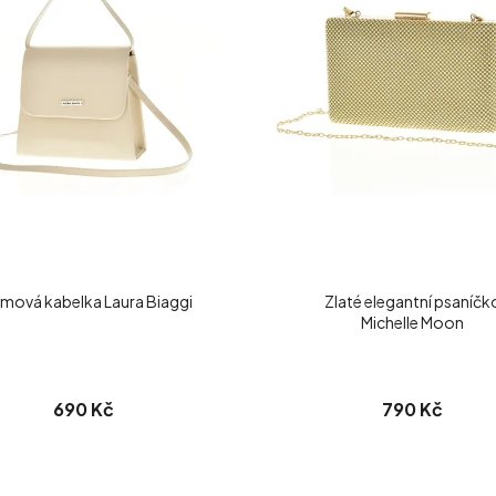
mová kabelka Laura Biaggi
Zlaté elegantní psaníčk
Michelle Moon
690 Kč
790 Kč