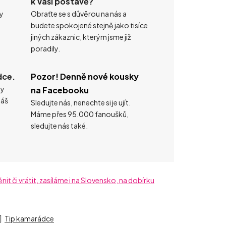
k Vaší postavě?
ty
Obraťte se s důvěrou na nás a
budete spokojené stejně jako tisíce
jiných zákaznic, kterým jsme již
poradily.
dce.
Pozor! Denně nové kousky
ty
na Facebooku
náš
Sledujte nás, nenechte si je ujít.
Máme přes 95.000 fanoušků,
sledujte nás také.
t či vrátit, zasíláme i na Slovensko, na dobírku
Tip kamarádce