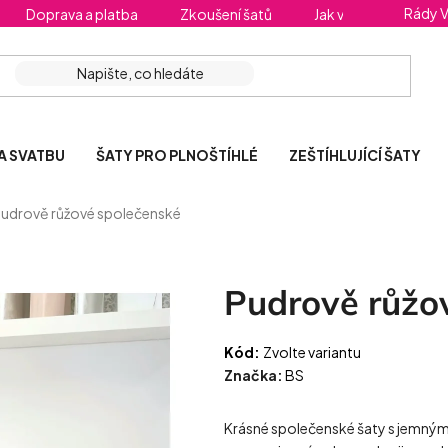
Rády 
Doprava a platba
Zkoušení šatů
Jak vybrat správnou 
A SVATBU
ŠATY PRO PLNOŠTÍHLÉ
ZEŠTÍHLUJÍCÍ ŠATY
udrově růžové společenské
Pudrově růžo
Kód:
Zvolte variantu
Značka:
BS
Krásné společenské šaty s jemným 