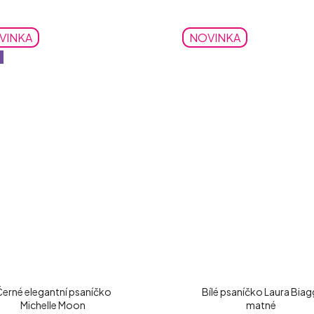
VINKA
NOVINKA
erné elegantní psaníčko
Bílé psaníčko Laura Biag
Michelle Moon
matné