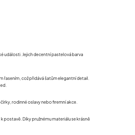
é události. Jejich decentní pastelová barva
ým řasením, což přidává šatům elegantní detail.
led.
ečírky, rodinné oslavy nebo firemní akce.
vý k postavě. Díky pružnému materiálu se krásně