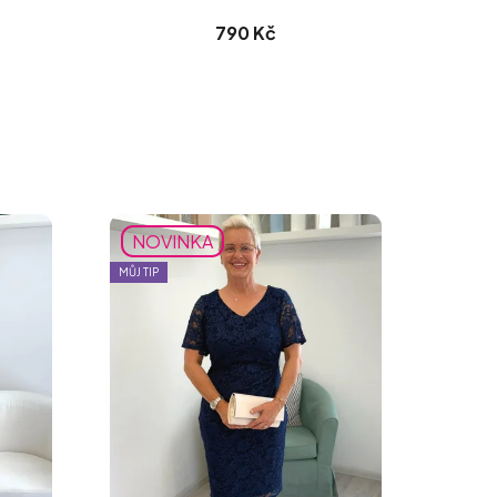
790 Kč
NOVINKA
MŮJ TIP