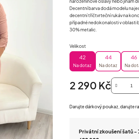
narozeninové oslavy nebo jinam d
Decentní barva dodá modelu na jed
decentní tříčtvrteční rukáv na konc
případné nedokonalosti v oblasti 
30% metalic.
Velikost
42
44
46
Na dotaz
Na dotaz
Na dot
2 290 Kč
Měrná cena:
Darujte dárkový poukaz, darujte ra
Privátní zkoušení šatů -