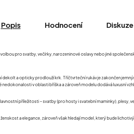
Popis
Hodnocení
Diskuze
 volbou pro svatby, večírky, narozeninové oslavy nebo jiné společensk
ní dekolt a opticky prodlouží krk. Tříčtvrteční rukáv je zakončen jemn
nedokonalosti v oblasti bříška a zároveň modelu dodává luxusní vzh
vnostní příležitosti – svatby (pro hosty i svatební maminky), plesy, v
u ženskost a elegance, zároveň však hledají model, který bude lichoti