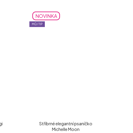
NOVINKA
MŮJ TIP
gi
Stříbrné elegantní psaníčko
Michelle Moon