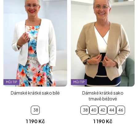
MŮJ TIP
MŮJ TIP
Dámské krátké sako bílé
Dámské krátké sako
tmavě béžové
38
38
40
42
44
46
1 190 Kč
1 190 Kč