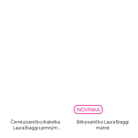
NOVINKA
Černé psaníčko/kabelka
Bílé psaníčko Laura Biaggi
Laura Biaggi s jemným
matné
třpytem