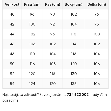
Velikost
Prsa (cm)
Pas (cm)
Boky (cm)
Délka (cm)
40
96
90
102
96
42
100
92
104
98
44
102
96
110
100
46
108
102
114
102
48
110
104
118
104
50
116
108
120
106
52
120
118
130
106
54
124
120
136
106
Nejste si jistá velikostí? Zavolejte nám →
734 622 002
– rády Vám
poradíme.