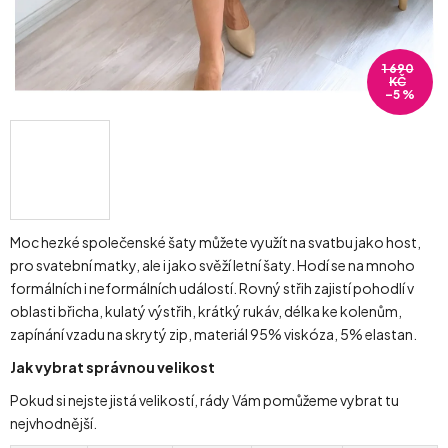
1 690
KČ
–5 %
Moc hezké společenské šaty můžete využít na svatbu jako host,
pro svatební matky, ale i jako svěží letní šaty. Hodí se na mnoho
formálních i neformálních událostí. Rovný střih zajistí pohodlí v
oblasti břicha, kulatý výstřih, krátký rukáv, délka ke kolenům,
zapínání vzadu na skrytý zip, materiál 95% viskóza, 5% elastan.
Jak vybrat správnou velikost
Pokud si nejste jistá velikostí, rády Vám pomůžeme vybrat tu
nejvhodnější.