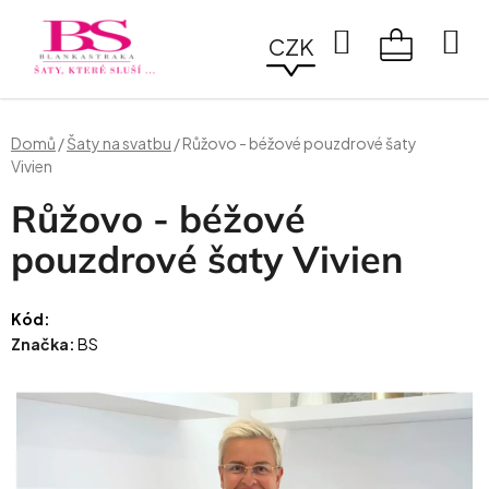
Přejít
na
Hledat
CZK
obsah
NÁKUPN
KOŠÍK
Domů
/
Šaty na svatbu
/
Růžovo - béžové pouzdrové šaty
Vivien
Růžovo - béžové
pouzdrové šaty Vivien
Kód:
Značka:
BS