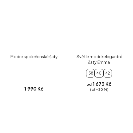
Modré společenské šaty
Světle modré elegantní
šaty Emma
38
40
42
1 673 Kč
od
1 990 Kč
(až –30 %)