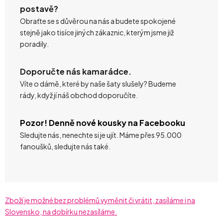
postavě?
Obraťte se s důvěrou na nás a budete spokojené
stejně jako tisíce jiných zákaznic, kterým jsme již
poradily.
Doporučte nás kamarádce.
Víte o dámě, které by naše šaty slušely? Budeme
rády, když jí náš obchod doporučíte.
Pozor! Denně nové kousky na Facebooku
Sledujte nás, nenechte si je ujít. Máme přes 95.000
fanoušků, sledujte nás také.
Zboží je možné bez problémů vyměnit či vrátit, zasíláme i na
Slovensko, na dobírku nezasíláme.