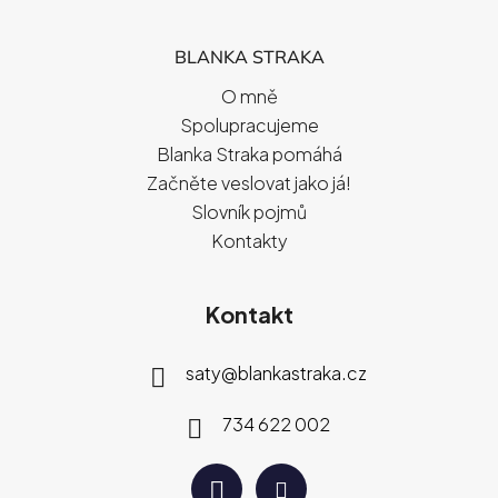
BLANKA STRAKA
O mně
Spolupracujeme
Blanka Straka pomáhá
Začněte veslovat jako já!
Slovník pojmů
Kontakty
Kontakt
saty
@
blankastraka.cz
734 622 002