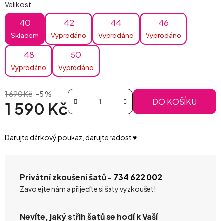
Velikost
40
42
44
46
Skladem
Vyprodáno
Vyprodáno
Vyprodáno
48
50
Vyprodáno
Vyprodáno
1 690 Kč
–5 %
DO KOŠÍKU
1 590 Kč
Měrná cena:
Darujte dárkový poukaz, darujte radost ♥️
Privátní zkoušení šatů -
734 622 002
Zavolejte nám a přijeďte si šaty vyzkoušet!
Nevíte, jaký střih šatů se hodí k Vaší