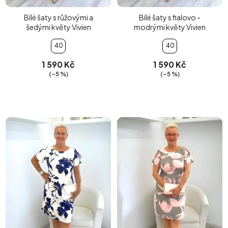
Bílé šaty s růžovými a
Bílé šaty s fialovo -
šedými květy Vivien
modrými květy Vivien
40
40
1 590 Kč
1 590 Kč
(–5 %)
(–5 %)