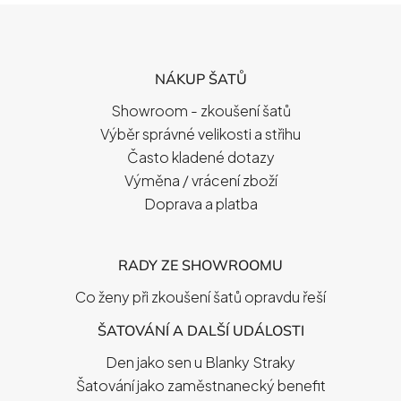
Z
Á
P
NÁKUP ŠATŮ
A
T
Showroom - zkoušení šatů
Í
Výběr správné velikosti a střihu
Často kladené dotazy
Výměna / vrácení zboží
Doprava a platba
RADY ZE SHOWROOMU
Co ženy při zkoušení šatů opravdu řeší
ŠATOVÁNÍ A DALŠÍ UDÁLOSTI
Den jako sen u Blanky Straky
Šatování jako zaměstnanecký benefit