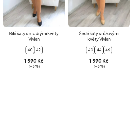
Bílé šaty s modrými květy
Šedé šaty s růžovými
Vivien
květy Vivien
40
42
40
44
46
1 590 Kč
1 590 Kč
(–5 %)
(–5 %)