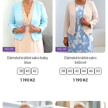
MŮJ TIP
MŮJ TIP
Dámské krátké sako baby
Dámské krátké sako
blue
béžové
38
40
42
38
40
42
44
46
50
1 190 Kč
1 190 Kč