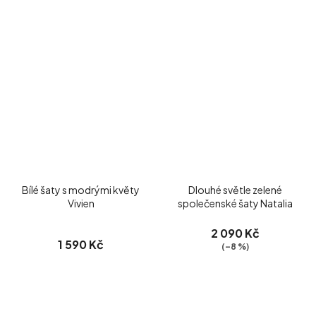
Bílé šaty s modrými květy
Dlouhé světle zelené
Vivien
společenské šaty Natalia
2 090 Kč
1 590 Kč
(–8 %)