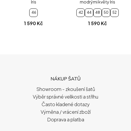
Iris
modrými květy Iris
46
42
44
48
50
52
1 590 Kč
1 590 Kč
Z
Á
P
NÁKUP ŠATŮ
A
T
Showroom - zkoušení šatů
Í
Výběr správné velikosti a střihu
Často kladené dotazy
Výměna / vrácení zboží
Doprava a platba