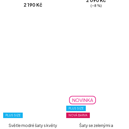
2 090 Kč
2 190 Kč
(–8 %)
NOVINKA
PLUS SIZE
PLUS SIZE
NOVÁ BARVA
Světle modré šaty s květy
Šaty se zelenými a