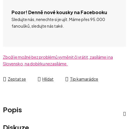
Pozor! Denně nové kousky na Facebooku
Sledujte nás, nenechte si je ujít. Máme přes 95.000
fanoušků, sledujte nás také.
Zboží je možné bez problémů vyměnit či vrátit, zasíláme i na
Slovensko, na dobírku nezasíláme.
Zeptat se
Hlídat
Tip kamarádce
Popis
Diskuze