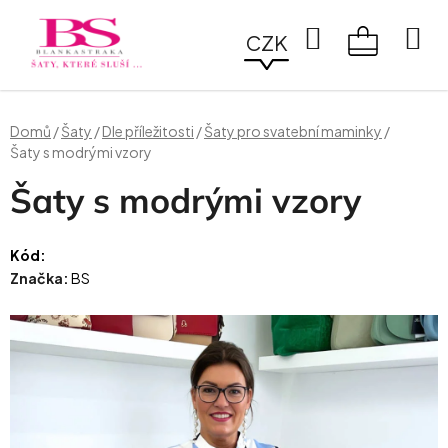
Přejít
na
Hledat
CZK
obsah
NÁKUPN
KOŠÍK
Domů
/
Šaty
/
Dle příležitosti
/
Šaty pro svatební maminky
/
Šaty s modrými vzory
Šaty s modrými vzory
Kód:
Značka:
BS