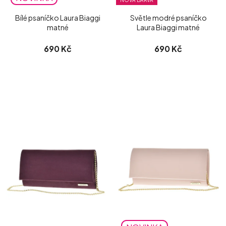
Bílé psaníčko Laura Biaggi
Světle modré psaníčko
matné
Laura Biaggi matné
690 Kč
690 Kč