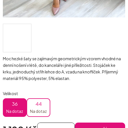
Moc hezké šaty se zajímavým geometrickým vzorem vhodné na
denní nošení v létě, do kanceláře i jiné příležitosti. Stojáček ke
krku, jednoduchý střih lehce do A, vzadu na knoflíček. Příjemný
materiál 95% polyester, 5% elastan.
Velikost
36
44
Na dotaz
Na dotaz