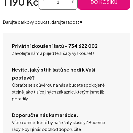
1 190 Kč
DO KOŠÍKU
Měrná cena:
Darujte dárkový poukaz, darujte radost ♥️
Privátní zkoušení šatů -
734 622 002
Zavolejte nám a přijeďte si šaty vyzkoušet!
Nevíte, jaký střih šatů se hodí k Vaší
postavě?
Obraťte se s důvěrou na nás a budete spokojené
stejně jako tisíce jiných zákaznic, kterým jsme již
poradily.
Doporučte nás kamarádce.
Víte o dámě, které by naše šaty slušely? Budeme
rády, když jí náš obchod doporučíte.