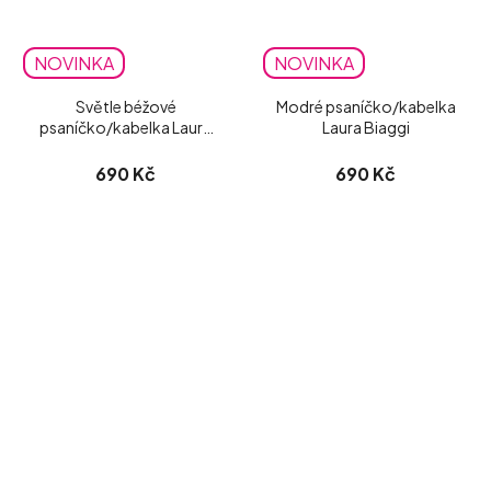
NOVINKA
NOVINKA
Světle béžové
Modré psaníčko/kabelka
psaníčko/kabelka Laura
Laura Biaggi
Biaggi matné
690 Kč
690 Kč