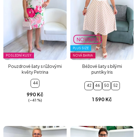
NOVINKA
PLUS SIZE
POSLEDNÍ KUSY
NOVÁ BARVA
Pouzdrové šaty s růžovými
Béžové šaty s bílými
květy Petrina
puntíky Iris
44
42
46
50
52
990 Kč
1 590 Kč
(–41 %)