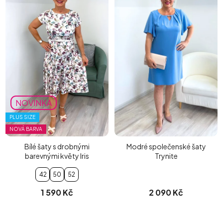
NOVINKA
PLUS SIZE
NOVÁ BARVA
Bílé šaty s drobnými
Modré společenské šaty
barevnými květy Iris
Trynite
42
50
52
1 590 Kč
2 090 Kč