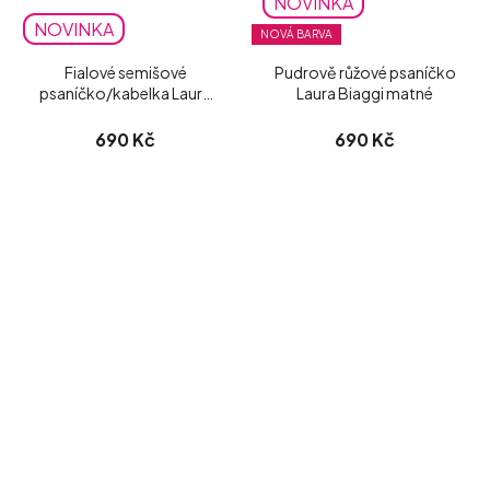
NOVINKA
NOVINKA
NOVÁ BARVA
Fialové semišové
Pudrově růžové psaníčko
psaníčko/kabelka Laura
Laura Biaggi matné
Biaggi
690 Kč
690 Kč