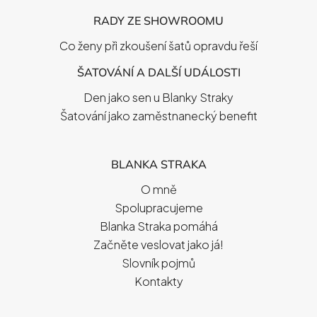
RADY ZE SHOWROOMU
Co ženy při zkoušení šatů opravdu řeší
ŠATOVÁNÍ A DALŠÍ UDÁLOSTI
Den jako sen u Blanky Straky
Šatování jako zaměstnanecký benefit
BLANKA STRAKA
O mně
Spolupracujeme
Blanka Straka pomáhá
Začněte veslovat jako já!
Slovník pojmů
Kontakty