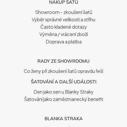
NÁKUP ŠATŮ
A
T
Showroom - zkoušení šatů
Í
Výběr správné velikosti a střihu
Často kladené dotazy
Výměna / vrácení zboží
Doprava a platba
RADY ZE SHOWROOMU
Co ženy při zkoušení šatů opravdu řeší
ŠATOVÁNÍ A DALŠÍ UDÁLOSTI
Den jako sen u Blanky Straky
Šatování jako zaměstnanecký benefit
BLANKA STRAKA