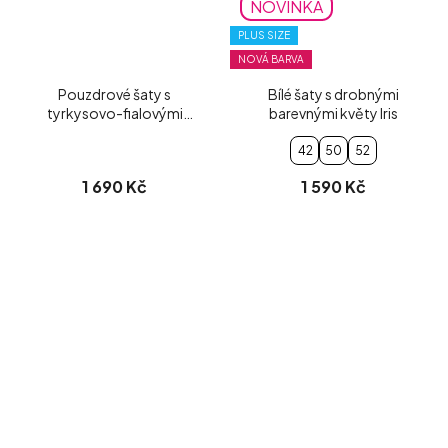
NOVINKA
PLUS SIZE
NOVÁ BARVA
Pouzdrové šaty s
Bílé šaty s drobnými
tyrkysovo-fialovými
barevnými květy Iris
květy Petrina
42
50
52
1 690 Kč
1 590 Kč