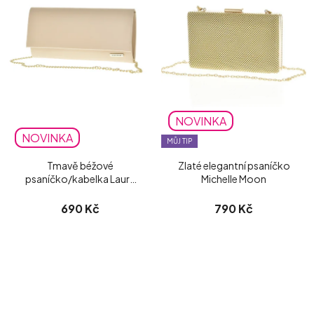
NOVINKA
NOVINKA
MŮJ TIP
Tmavě béžové
Zlaté elegantní psaníčko
psaníčko/kabelka Laura
Michelle Moon
Biaggi matné
690 Kč
790 Kč