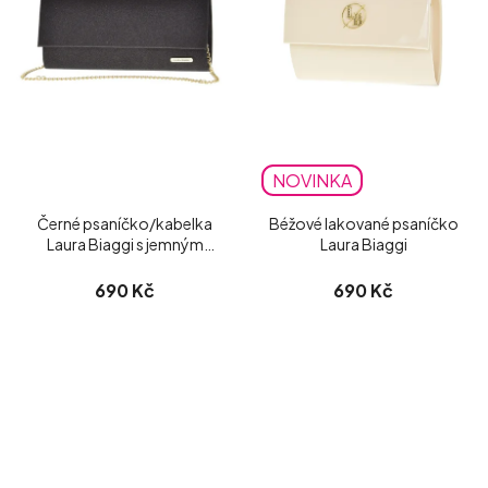
NOVINKA
Černé psaníčko/kabelka
Béžové lakované psaníčko
Laura Biaggi s jemným
Laura Biaggi
třpytem
690 Kč
690 Kč