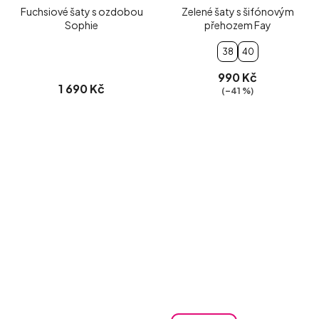
Fuchsiové šaty s ozdobou
Zelené šaty s šifónovým
Sophie
přehozem Fay
38
40
990 Kč
1 690 Kč
(–41 %)