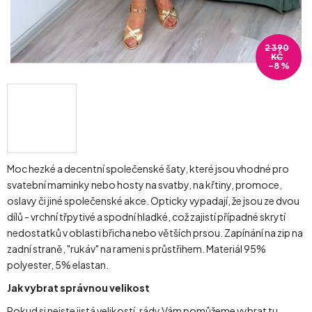
2 390
KČ
–8 %
Moc hezké a decentní společenské šaty, které jsou vhodné pro
svatební maminky nebo hosty na svatby, na křtiny, promoce,
oslavy či jiné společenské akce. Opticky vypadají, že jsou ze dvou
dílů - vrchní třpytivé a spodní hladké, což zajistí případné skrytí
nedostatků v oblasti břicha nebo větších prsou. Zapínání na zip na
zadní straně, "rukáv" na rameni s průstřihem. Materiál 95%
polyester, 5% elastan.
Jak vybrat správnou velikost
Pokud si nejste jistá velikostí, rády Vám pomůžeme vybrat tu