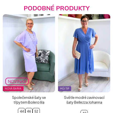
PODOBNÉ PRODUKTY
NOVINKA
NOVÁ BARVA
MŮJ TIP
Společenské šaty se
Světle modré zavinovací
třpytem Bolero lila
šaty Bellezza Johanna
44
46
52