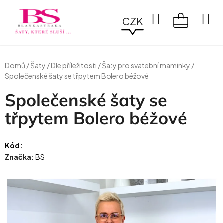
Přejít
na
Hledat
CZK
obsah
NÁKUPN
KOŠÍK
Domů
/
Šaty
/
Dle příležitosti
/
Šaty pro svatební maminky
/
Společenské šaty se třpytem Bolero béžové
Společenské šaty se
třpytem Bolero béžové
Kód:
Značka:
BS