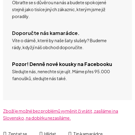
Obraťte se s důvěrou na nás a budete spokojené
stejně jako tisíce jiných zákaznic, kterým jsme již
poradily.
Doporučte nás kamarádce.
Víte o dámě, které by naše šaty slušely? Budeme
rády, když jí náš obchod doporučíte.
Pozor! Denně nové kousky na Facebooku
Sledujte nás, nenechte si je ujít. Máme přes 95.000
fanoušků, sledujte nás také.
Zboží je možné bez problémů vyměnit či vrátit, zasíláme i na
Slovensko, na dobírku nezasíláme.
Zeptat se
Hlídat
Tip kamarádce