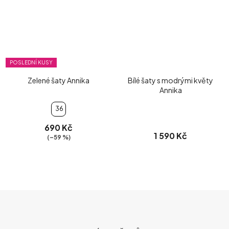
POSLEDNÍ KUSY
Zelené šaty Annika
Bílé šaty s modrými květy
Annika
36
690 Kč
1 590 Kč
(–59 %)
Z
Á
P