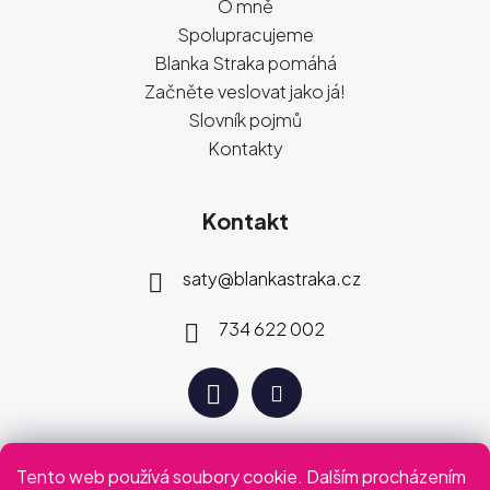
O mně
Spolupracujeme
Blanka Straka pomáhá
Začněte veslovat jako já!
Slovník pojmů
Kontakty
Kontakt
saty
@
blankastraka.cz
734 622 002
Tento web používá soubory cookie. Dalším procházením
Plaťte jak vám vyhovuje