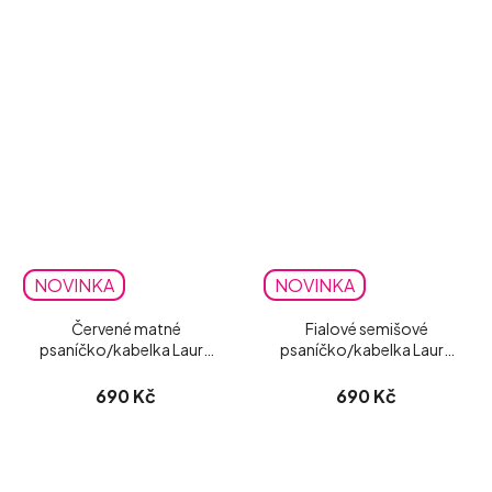
NOVINKA
NOVINKA
Červené matné
Fialové semišové
psaníčko/kabelka Laura
psaníčko/kabelka Laura
Biaggi
Biaggi
690 Kč
690 Kč