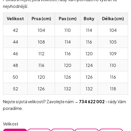
nejvhodnější.
Velikost
Prsa (cm)
Pas (cm)
Boky
Délka (cm)
42
104
110
114
104
44
108
114
116
105
46
112
116
120
109
48
116
120
124
110
50
120
126
126
116
52
126
132
132
118
Nejste si jistá velikostí? Zavolejte nám →
734 622 002
– rády Vám
poradíme.
Velikost