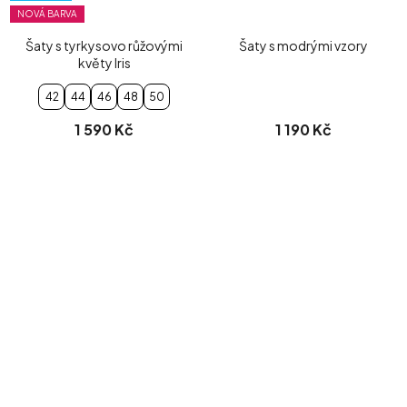
NOVÁ BARVA
Šaty s tyrkysovo růžovými
Šaty s modrými vzory
květy Iris
42
44
46
48
50
1 590 Kč
1 190 Kč