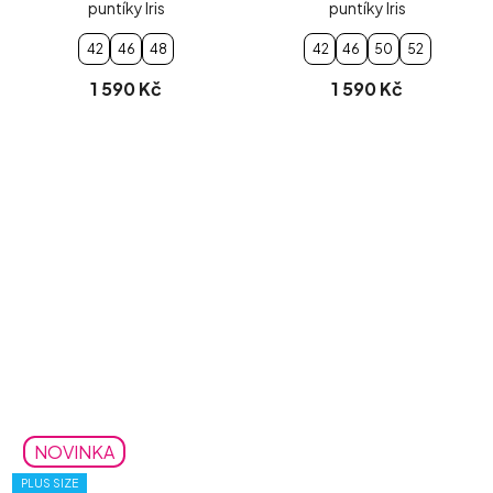
puntíky Iris
puntíky Iris
42
46
48
42
46
50
52
1 590 Kč
1 590 Kč
NOVINKA
PLUS SIZE