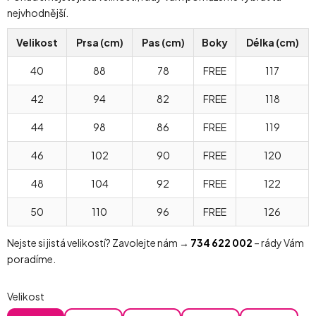
nejvhodnější.
Velikost
Prsa (cm)
Pas (cm)
Boky
Délka (cm)
40
88
78
FREE
117
42
94
82
FREE
118
44
98
86
FREE
119
46
102
90
FREE
120
48
104
92
FREE
122
50
110
96
FREE
126
Nejste si jistá velikostí? Zavolejte nám →
734 622 002
– rády Vám
poradíme.
Velikost