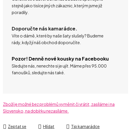
stejně jako tisíce jiných zákaznic, kterým jsme již
poradily.
Doporučte nás kamarádce.
Víte o dámě, které by naše šaty slušely? Budeme
rády, když jí náš obchod doporučíte.
Pozor! Denně nové kousky na Facebooku
Sledujte nás, nenechte si je ujít. Máme přes 95.000
fanoušků, sledujte nás také.
Zboží je možné bez problémů vyměnit či vrátit, zasíláme i na
Slovensko, na dobírku nezasíláme.
Zeptat se
Hlídat
Tip kamarádce