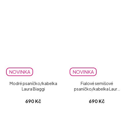
NOVINKA
NOVINKA
Modré psaníčko/kabelka
Fialové semišové
Laura Biaggi
psaníčko/kabelka Laura
Biaggi
690 Kč
690 Kč