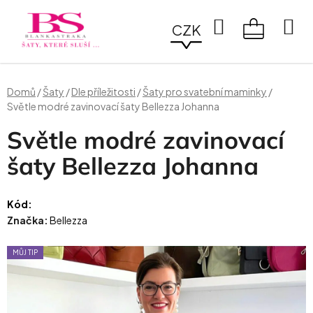
Přejít
na
Hledat
CZK
obsah
NÁKUPN
KOŠÍK
Domů
/
Šaty
/
Dle příležitosti
/
Šaty pro svatební maminky
/
Světle modré zavinovací šaty Bellezza Johanna
Světle modré zavinovací
šaty Bellezza Johanna
Kód:
Značka:
Bellezza
MŮJ TIP