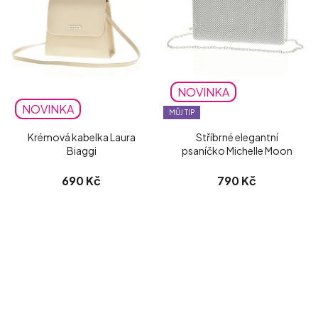
NOVINKA
NOVINKA
MŮJ TIP
Krémová kabelka Laura
Stříbrné elegantní
Biaggi
psaníčko Michelle Moon
690 Kč
790 Kč