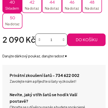
40
42
44
46
48
Skladem
Na dotaz
Na dotaz
Na dotaz
Na dotaz
50
Na dotaz
2 090 Kč
DO KOŠÍKU
Měrná cena:
Darujte dárkový poukaz, darujte radost ♥️
Privátní zkoušení šatů -
734 622 002
Zavolejte nám a přijeďte si šaty vyzkoušet!
Nevíte, jaký střih šatů se hodí k Vaší
postavě?
Obraťte se s důvěrou na nás a budete spokojené