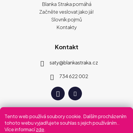
Blanka Straka pomáhá
Začněte veslovat jako já!
Slovník pojmů
Kontakty
Kontakt
saty
@
blankastraka.cz
734 622 002
Tento web používá soubory cookie. Dalším procházením
Plaťte jak vám vyhovuje
tohoto webu vyjadřujete souhlas s jejich používáním..
Více informací
zde
.