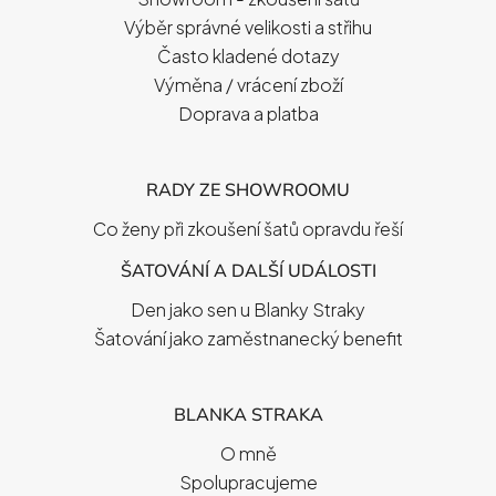
Í
Výběr správné velikosti a střihu
Často kladené dotazy
Výměna / vrácení zboží
Doprava a platba
RADY ZE SHOWROOMU
Co ženy při zkoušení šatů opravdu řeší
ŠATOVÁNÍ A DALŠÍ UDÁLOSTI
Den jako sen u Blanky Straky
Šatování jako zaměstnanecký benefit
BLANKA STRAKA
O mně
Spolupracujeme