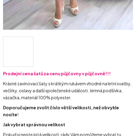
Prodejní cena šatů za cenu půjčovny v půjčovně!!!
Krásné zavinovací šaty s krátkým rukávem vhodné na letní svatby,
večírky, oslavy a další společenské události. Jemná podšívka,
vázačka, materiál 100% polyester.
Doporučujeme zvolit číslo větší velikosti, než obvykle
nosíte
!
Jak vybrat správnou velikost
Pokud si nejste jistá velikostí, rády Vám pomůžeme vybrat tu