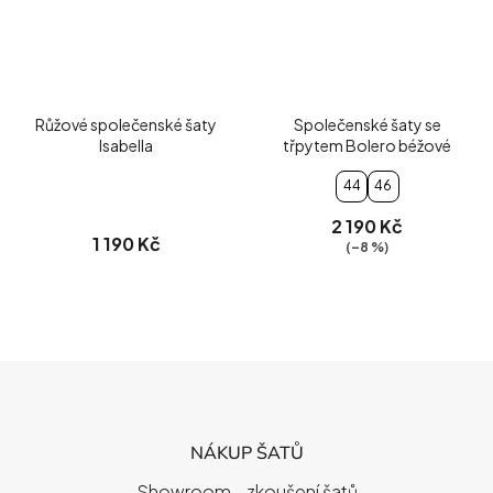
Růžové společenské šaty
Společenské šaty se
Isabella
třpytem Bolero béžové
44
46
2 190 Kč
1 190 Kč
(–8 %)
Z
Á
P
NÁKUP ŠATŮ
A
T
Showroom - zkoušení šatů