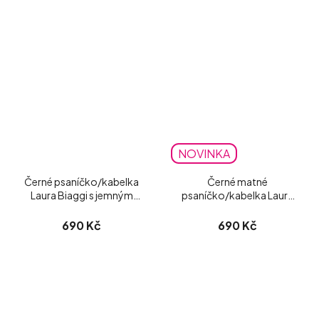
NOVINKA
Černé psaníčko/kabelka
Černé matné
Laura Biaggi s jemným
psaníčko/kabelka Laura
třpytem
Biaggi
690 Kč
690 Kč