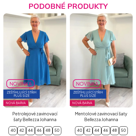
PODOBNÉ PRODUKTY
NOVINKA
NOVINKA
ZEŠTÍHLUJÍCÍ STŘIH
ZEŠTÍHLUJÍCÍ STŘIH
PLUS SIZE
PLUS SIZE
NOVÁ BARVA
NOVÁ BARVA
Petrolejové zavinovací
Mentolové zavinovací šaty
šaty Bellezza Johanna
Bellezza Johanna
40
42
44
46
48
50
40
42
44
46
48
50