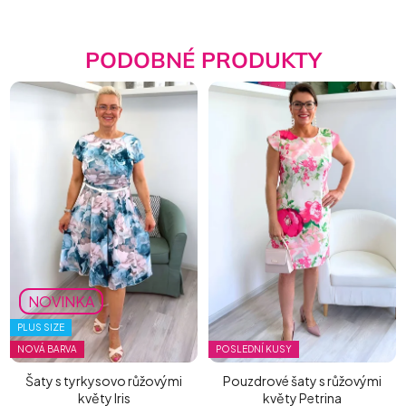
PODOBNÉ PRODUKTY
NOVINKA
PLUS SIZE
NOVÁ BARVA
POSLEDNÍ KUSY
Šaty s tyrkysovo růžovými
Pouzdrové šaty s růžovými
květy Iris
květy Petrina