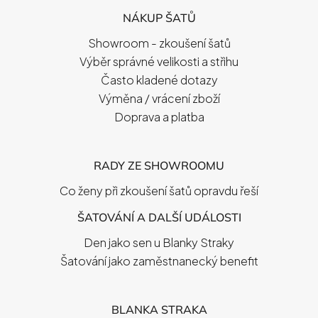
P
NÁKUP ŠATŮ
A
T
Showroom - zkoušení šatů
Í
Výběr správné velikosti a střihu
Často kladené dotazy
Výměna / vrácení zboží
Doprava a platba
RADY ZE SHOWROOMU
Co ženy při zkoušení šatů opravdu řeší
ŠATOVÁNÍ A DALŠÍ UDÁLOSTI
Den jako sen u Blanky Straky
Šatování jako zaměstnanecký benefit
BLANKA STRAKA