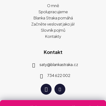
O mně
Spolupracujeme
Blanka Straka pomáhá
Začněte veslovat jako já!
Slovník pojmů
Kontakty
Kontakt
saty
@
blankastraka.cz
734 622 002