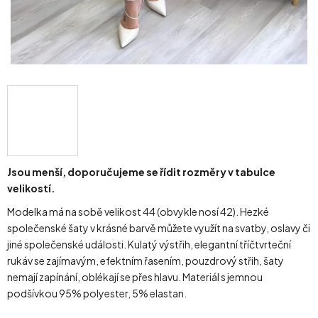
Jsou menší, doporučujeme se řídit rozměry v tabulce
velikostí.
Modelka má na sobě velikost 44 (obvykle nosí 42). Hezké
společenské šaty v krásné barvě můžete využít na svatby, oslavy či
jiné společenské události. Kulatý výstřih, elegantní tříčtvrteční
rukáv se zajímavým, efektním řasením, pouzdrový střih, šaty
nemají zapínání, oblékají se přes hlavu. Materiál s jemnou
podšívkou 95% polyester, 5% elastan.