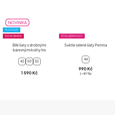
NOVINKA
PLUS SIZE
NOVÁ BARVA
POSLEDNÍ KUSY
Bílé šaty s drobnými
Světle zelené šaty Petrina
barevnými květy Iris
46
42
50
52
990 Kč
1 590 Kč
(–41 %)
Z
Á