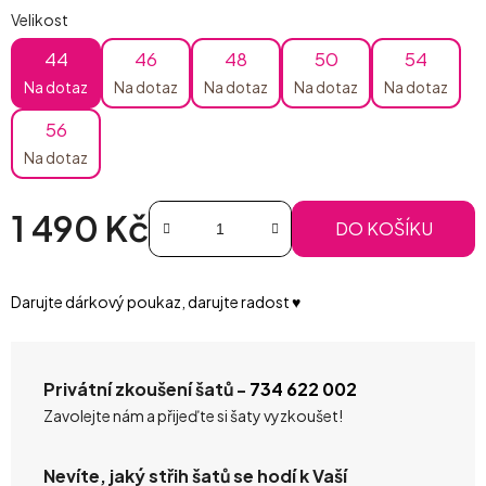
Velikost
44
46
48
50
54
Na dotaz
Na dotaz
Na dotaz
Na dotaz
Na dotaz
56
Na dotaz
1 490 Kč
DO KOŠÍKU
Měrná cena:
Darujte dárkový poukaz, darujte radost ♥️
Privátní zkoušení šatů -
734 622 002
Zavolejte nám a přijeďte si šaty vyzkoušet!
Nevíte, jaký střih šatů se hodí k Vaší