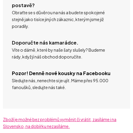
postavě?
Obraťte se s důvěrou na nás a budete spokojené
stejně jako tisíce jiných zákaznic, kterým jsme již
poradily.
Doporučte nás kamarádce.
Víte o dámě, které by naše šaty slušely? Budeme
rády, když jí náš obchod doporučíte.
Pozor! Denně nové kousky na Facebooku
Sledujte nás, nenechte si je ujít. Máme přes 95.000
fanoušků, sledujte nás také.
Zboží je možné bez problémů vyměnit či vrátit, zasíláme i na
Slovensko, na dobírku nezasíláme.