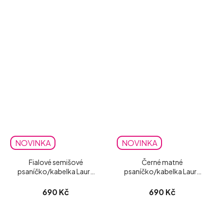
NOVINKA
NOVINKA
Fialové semišové
Černé matné
psaníčko/kabelka Laura
psaníčko/kabelka Laura
Biaggi
Biaggi
690 Kč
690 Kč