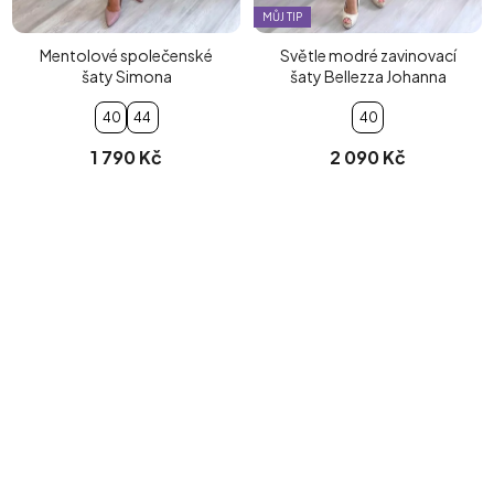
MŮJ TIP
Mentolové společenské
Světle modré zavinovací
šaty Simona
šaty Bellezza Johanna
40
44
40
1 790 Kč
2 090 Kč