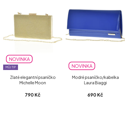
NOVINKA
NOVINKA
MŮJ TIP
Zlaté elegantní psaníčko
Modré psaníčko/kabelka
Michelle Moon
Laura Biaggi
790 Kč
690 Kč