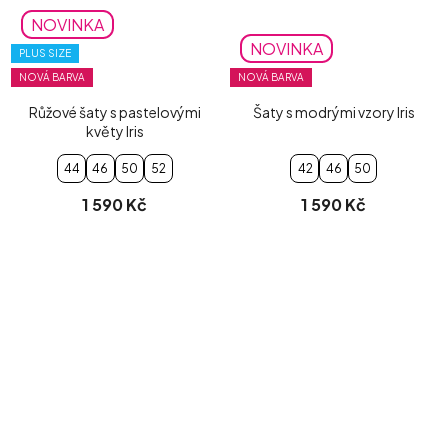
NOVINKA
NOVINKA
PLUS SIZE
NOVÁ BARVA
NOVÁ BARVA
Růžové šaty s pastelovými
Šaty s modrými vzory Iris
květy Iris
44
46
50
52
42
46
50
1 590 Kč
1 590 Kč