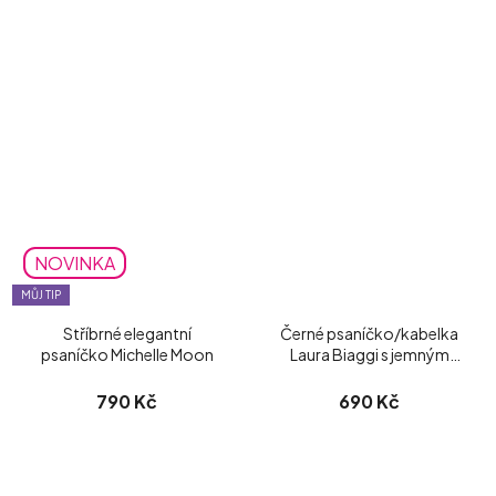
NOVINKA
MŮJ TIP
Stříbrné elegantní
Černé psaníčko/kabelka
psaníčko Michelle Moon
Laura Biaggi s jemným
třpytem
790 Kč
690 Kč