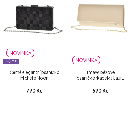
NOVINKA
NOVINKA
MŮJ TIP
Černé elegantní psaníčko
Tmavě béžové
Michelle Moon
psaníčko/kabelka Laura
Biaggi matné
790 Kč
690 Kč