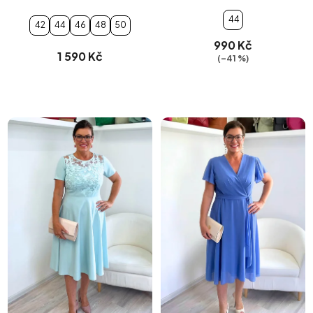
44
42
44
46
48
50
990 Kč
1 590 Kč
(–41 %)