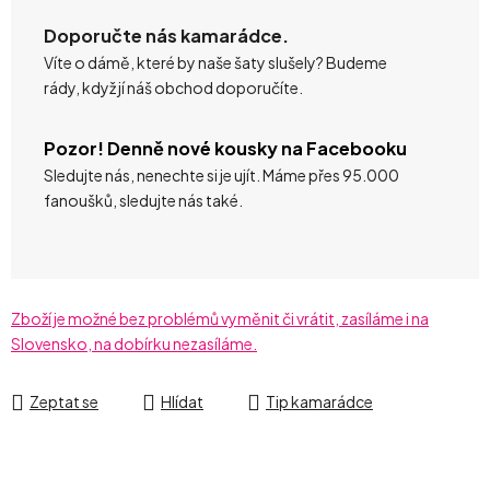
Doporučte nás kamarádce.
Víte o dámě, které by naše šaty slušely? Budeme
rády, když jí náš obchod doporučíte.
Pozor! Denně nové kousky na Facebooku
Sledujte nás, nenechte si je ujít. Máme přes 95.000
fanoušků, sledujte nás také.
Zboží je možné bez problémů vyměnit či vrátit, zasíláme i na
Slovensko, na dobírku nezasíláme.
Zeptat se
Hlídat
Tip kamarádce