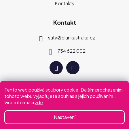
Kontakty
Kontakt
saty
@
blankastraka.cz
734 622 002
Tento web používá soubory cookie. Dalším procházením
Plaťte jak vám vyhovuje
tohoto webu vyjadřujete souhlas s jejich používáním..
Více informací
zde
.
Podmínky ochrany osobních údajů
Obchodní podmínky
Nastavení