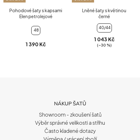
Pohodové šaty s kapsami
Lněné šaty s květinou
Elen petrolejové
černé
40/44
48
1 043 Kč
1 390 Kč
(–30 %)
Z
Á
P
NÁKUP ŠATŮ
A
T
Showroom - zkoušení šatů
Í
Výběr správné velikosti a střihu
Často kladené dotazy
Výměna / vrácení zboží