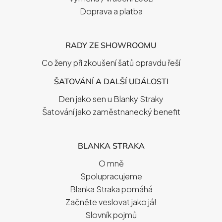
Doprava a platba
RADY ZE SHOWROOMU
Co ženy při zkoušení šatů opravdu řeší
ŠATOVÁNÍ A DALŠÍ UDÁLOSTI
Den jako sen u Blanky Straky
Šatování jako zaměstnanecký benefit
BLANKA STRAKA
O mně
Spolupracujeme
Blanka Straka pomáhá
Začněte veslovat jako já!
Slovník pojmů