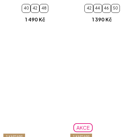
tmavě zelené
40
42
48
42
44
46
50
1 490 Kč
1 390 Kč
AKCE
S KAPSAMI
S KAPSAMI