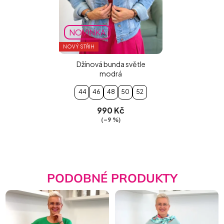
NOVINKA
NOVÝ STŘIH
Džínová bunda světle
modrá
44
46
48
50
52
990 Kč
(–9 %)
PODOBNÉ PRODUKTY