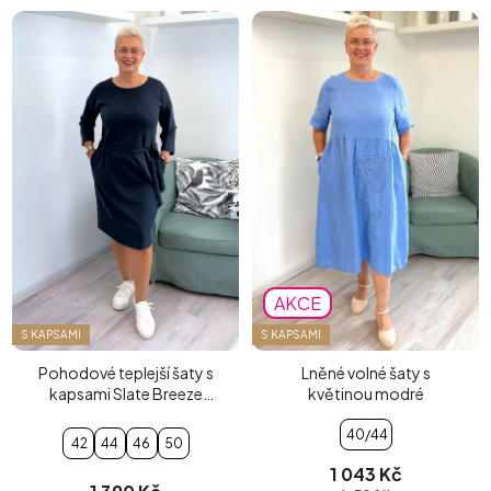
AKCE
S KAPSAMI
S KAPSAMI
Pohodové teplejší šaty s
Lněné volné šaty s
kapsami Slate Breeze
květinou modré
petrolejové
40/44
42
44
46
50
1 043 Kč