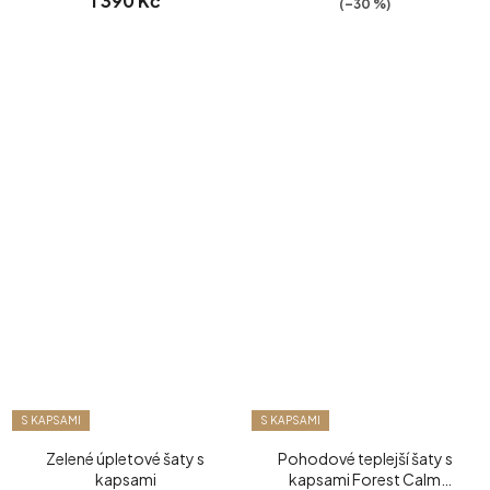
1 390 Kč
(–30 %)
S KAPSAMI
S KAPSAMI
Zelené úpletové šaty s
Pohodové teplejší šaty s
kapsami
kapsami Forest Calm