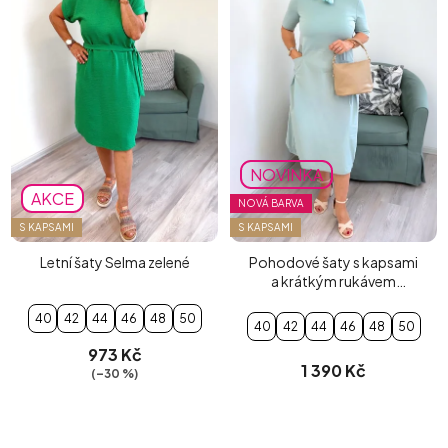
NOVINKA
AKCE
NOVÁ BARVA
S KAPSAMI
S KAPSAMI
Letní šaty Selma zelené
Pohodové šaty s kapsami
a krátkým rukávem
mentolové
40
42
44
46
48
50
40
42
44
46
48
50
973 Kč
1 390 Kč
(–30 %)