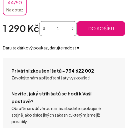
44/50
Na dotaz
1 290 Kč
DO KOŠÍKU
Měrná cena:
Darujte dárkový poukaz, darujte radost ♥️
Privátní zkoušení šatů -
734 622 002
Zavolejte nám a přijeďte si šaty vyzkoušet!
Nevíte, jaký střih šatů se hodí k Vaší
postavě?
Obraťte se s důvěrou na nás a budete spokojené
stejně jako tisíce jiných zákaznic, kterým jsme již
poradily.