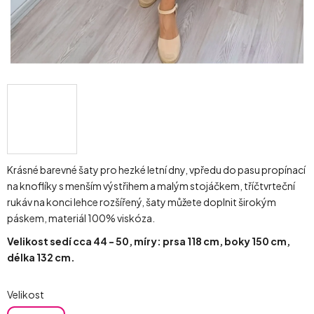
Krásné barevné šaty pro hezké letní dny, vpředu do pasu propínací
na knoflíky s menším výstřihem a malým stojáčkem, tříčtvrteční
rukáv na konci lehce rozšířený, šaty můžete doplnit širokým
páskem, materiál 100% viskóza.
Velikost sedí cca 44 - 50, míry: prsa 118 cm, boky 150 cm,
délka 132 cm.
Velikost