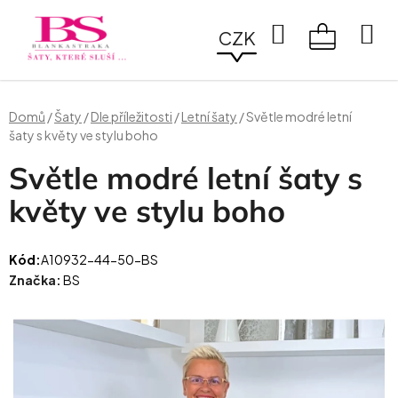
Přejít
na
Hledat
CZK
obsah
NÁKUPN
KOŠÍK
Domů
/
Šaty
/
Dle příležitosti
/
Letní šaty
/
Světle modré letní
šaty s květy ve stylu boho
Světle modré letní šaty s
květy ve stylu boho
Kód:
A10932-44-50-BS
Značka:
BS