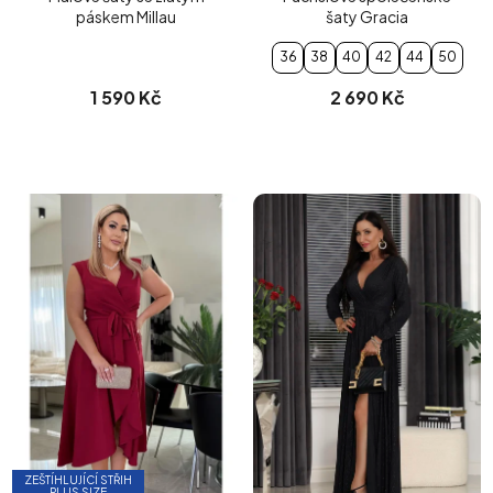
páskem Millau
šaty Gracia
36
38
40
42
44
50
1 590 Kč
2 690 Kč
ZEŠTÍHLUJÍCÍ STŘIH
PLUS SIZE