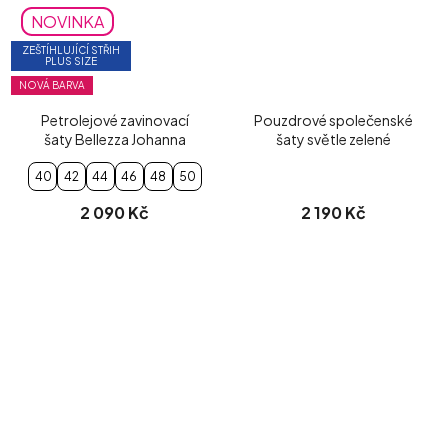
NOVINKA
ZEŠTÍHLUJÍCÍ STŘIH
PLUS SIZE
NOVÁ BARVA
Petrolejové zavinovací
Pouzdrové společenské
šaty Bellezza Johanna
šaty světle zelené
40
42
44
46
48
50
2 090 Kč
2 190 Kč