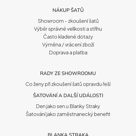
P
NÁKUP ŠATŮ
A
T
Showroom - zkoušení šatů
Í
Výběr správné velikosti a střihu
Často kladené dotazy
Výměna / vrácení zboží
Doprava a platba
RADY ZE SHOWROOMU
Co ženy při zkoušení šatů opravdu řeší
ŠATOVÁNÍ A DALŠÍ UDÁLOSTI
Den jako sen u Blanky Straky
Šatování jako zaměstnanecký benefit
BLANKA STRAKA