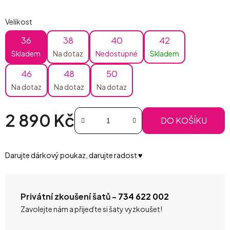
Velikost
36
38
40
42
Skladem
Na dotaz
Nedostupné
Skladem
46
48
50
Na dotaz
Na dotaz
Na dotaz
2 890 Kč
DO KOŠÍKU
Měrná cena:
Darujte dárkový poukaz, darujte radost ♥️
Privátní zkoušení šatů -
734 622 002
Zavolejte nám a přijeďte si šaty vyzkoušet!