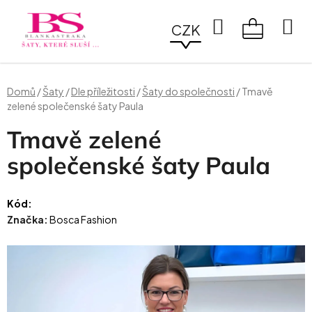
Přejít
na
Hledat
CZK
obsah
NÁKUPN
KOŠÍK
Domů
/
Šaty
/
Dle příležitosti
/
Šaty do společnosti
/
Tmavě
zelené společenské šaty Paula
Tmavě zelené
společenské šaty Paula
Kód:
Značka:
Bosca Fashion