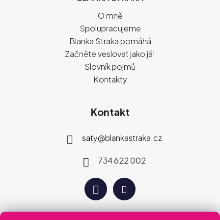
O mně
Spolupracujeme
Blanka Straka pomáhá
Začněte veslovat jako já!
Slovník pojmů
Kontakty
Kontakt
saty
@
blankastraka.cz
734 622 002