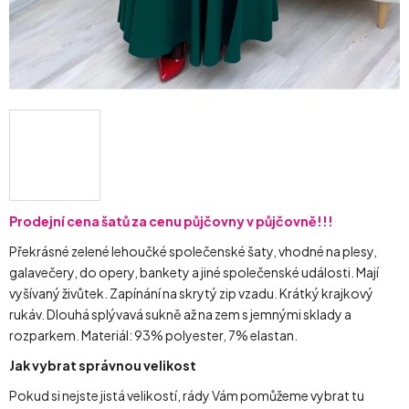
Prodejní cena šatů za cenu půjčovny v půjčovně!!!
Překrásné zelené lehoučké společenské šaty, vhodné na plesy,
galavečery, do opery, bankety a jiné společenské události. Mají
vyšívaný živůtek. Zapínání na skrytý zip vzadu. Krátký krajkový
rukáv. Dlouhá splývavá sukně až na zem s jemnými sklady a
rozparkem. Materiál: 93% polyester, 7% elastan.
Jak vybrat správnou velikost
Pokud si nejste jistá velikostí, rády Vám pomůžeme vybrat tu