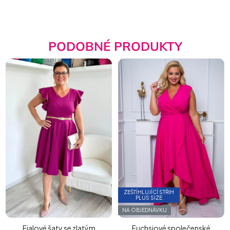
PODOBNÉ PRODUKTY
ZEŠTÍHLUJÍCÍ STŘIH
PLUS SIZE
NA OBJEDNÁVKU
Fialové šaty se zlatým
Fuchsiové společenské