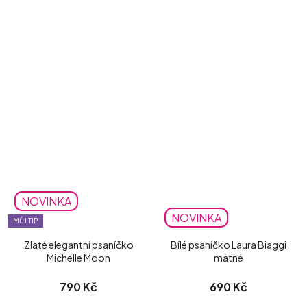
NOVINKA
NOVINKA
MŮJ TIP
Zlaté elegantní psaníčko
Bílé psaníčko Laura Biaggi
Michelle Moon
matné
790 Kč
690 Kč