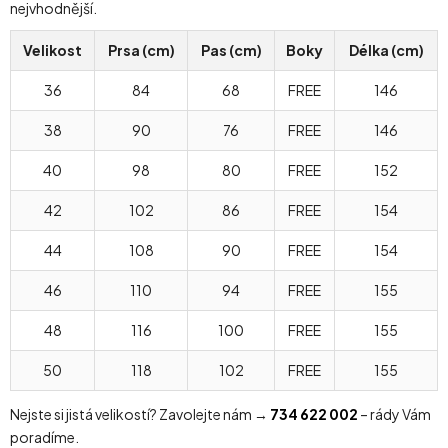
nejvhodnější.
Velikost
Prsa (cm)
Pas (cm)
Boky
Délka (cm)
36
84
68
FREE
146
38
90
76
FREE
146
40
98
80
FREE
152
42
102
86
FREE
154
44
108
90
FREE
154
46
110
94
FREE
155
48
116
100
FREE
155
50
118
102
FREE
155
Nejste si jistá velikostí? Zavolejte nám →
734 622 002
– rády Vám
poradíme.