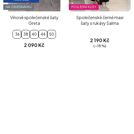
NA OBJEDNÁVKU
POSLEDNÍ KUSY
Vínové společenské šaty
Společenské černé maxi
Greta
šaty s rukávy Salma
36
38
40
44
50
2 190 Kč
2 090 Kč
(–15 %)