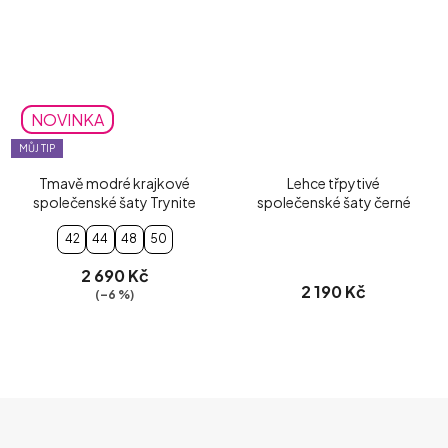
NOVINKA
MŮJ TIP
Tmavě modré krajkové
Lehce třpytivé
společenské šaty Trynite
společenské šaty černé
42
44
48
50
2 690 Kč
2 190 Kč
(–6 %)
Z
Á