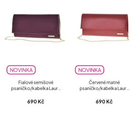
NOVINKA
NOVINKA
Fialové semišové
Červené matné
psaníčko/kabelka Laura
psaníčko/kabelka Laura
Biaggi
Biaggi
690 Kč
690 Kč