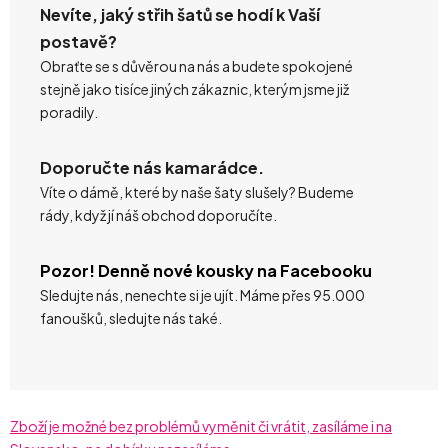
Nevíte, jaký střih šatů se hodí k Vaší
postavě?
Obraťte se s důvěrou na nás a budete spokojené
stejně jako tisíce jiných zákaznic, kterým jsme již
poradily.
Doporučte nás kamarádce.
Víte o dámě, které by naše šaty slušely? Budeme
rády, když jí náš obchod doporučíte.
Pozor! Denně nové kousky na Facebooku
Sledujte nás, nenechte si je ujít. Máme přes 95.000
fanoušků, sledujte nás také.
Zboží je možné bez problémů vyměnit či vrátit, zasíláme i na