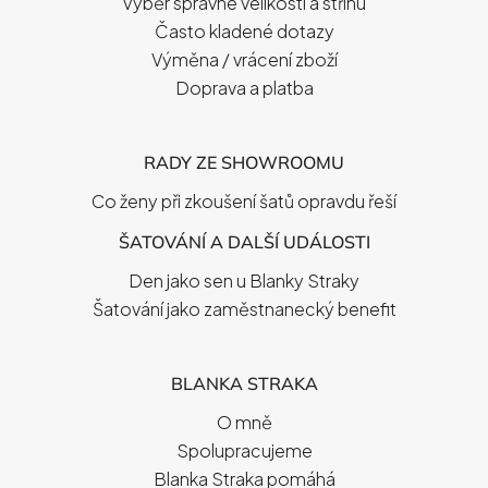
Výběr správné velikosti a střihu
Často kladené dotazy
Výměna / vrácení zboží
Doprava a platba
RADY ZE SHOWROOMU
Co ženy při zkoušení šatů opravdu řeší
ŠATOVÁNÍ A DALŠÍ UDÁLOSTI
Den jako sen u Blanky Straky
Šatování jako zaměstnanecký benefit
BLANKA STRAKA
O mně
Spolupracujeme
Blanka Straka pomáhá