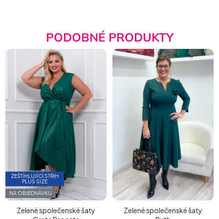
PODOBNÉ PRODUKTY
ZEŠTÍHLUJÍCÍ STŘIH
PLUS SIZE
NA OBJEDNÁVKU
Zelené společenské šaty
Zelené společenské šaty