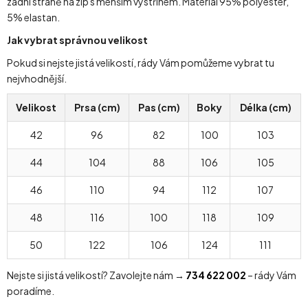
zadní straně na zip s menším výstřihem. Materiál 95% polyester,
5% elastan.
Jak vybrat správnou velikost
Pokud si nejste jistá velikostí, rády Vám pomůžeme vybrat tu
nejvhodnější.
Velikost
Prsa (cm)
Pas (cm)
Boky
Délka (cm)
42
96
82
100
103
44
104
88
106
105
46
110
94
112
107
48
116
100
118
109
50
122
106
124
111
Nejste si jistá velikostí? Zavolejte nám →
734 622 002
– rády Vám
poradíme.