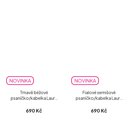
NOVINKA
NOVINKA
Tmavě béžové
Fialové semišové
psaníčko/kabelka Laura
psaníčko/kabelka Laura
Biaggi matné
Biaggi
690 Kč
690 Kč