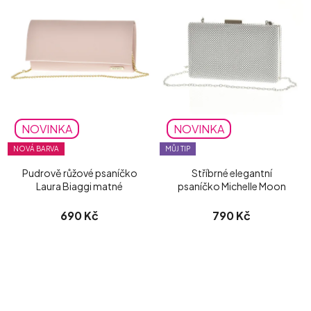
NOVINKA
NOVINKA
NOVÁ BARVA
MŮJ TIP
Pudrově růžové psaníčko
Stříbrné elegantní
Laura Biaggi matné
psaníčko Michelle Moon
690 Kč
790 Kč