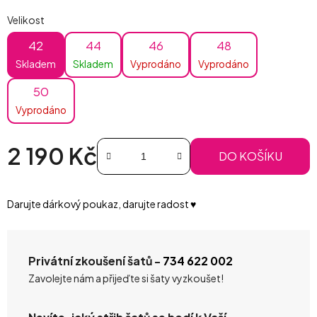
Velikost
42
44
46
48
Skladem
Skladem
Vyprodáno
Vyprodáno
50
Vyprodáno
2 190 Kč
DO KOŠÍKU
Měrná cena:
Darujte dárkový poukaz, darujte radost ♥️
Privátní zkoušení šatů -
734 622 002
Zavolejte nám a přijeďte si šaty vyzkoušet!