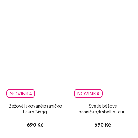
NOVINKA
NOVINKA
Béžové lakované psaníčko
Světle béžové
Laura Biaggi
psaníčko/kabelka Laura
Biaggi matné
690 Kč
690 Kč