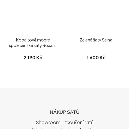
Kobaltově modré
Zelené šaty Seina
společenské šaty Roxana
Sean
2 190 Kč
1 600 Kč
Z
Á
P
NÁKUP ŠATŮ
A
T
Showroom - zkoušení šatů
Í