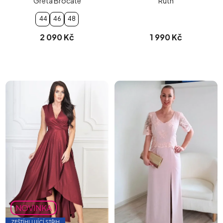
Greta Brocate
Ruth
44
46
48
2 090 Kč
1 990 Kč
NOVINKA
ZEŠTÍHLUJÍCÍ STŘIH