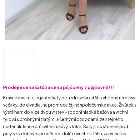
Prodejní cena šatů za cenu půjčovny v půjčovně!!!
Krásné a velmi elegantní šaty pouzdrového střihu vhodné na plesy,
večírky, do divadla, na promoce či jiné společenské akce. Živůtek s
výstřihem do V, ze dvou vrstev - spodní hladká béžová a vrchní
tylová s drobnými zlatými a černými ozdobami, ze stejného
materiálu lehce průsvitné rukávy k lokti. Šaty jsou střižené pod
prsy s ozdobným proužkem, dolů rovného střihu, zapínání na