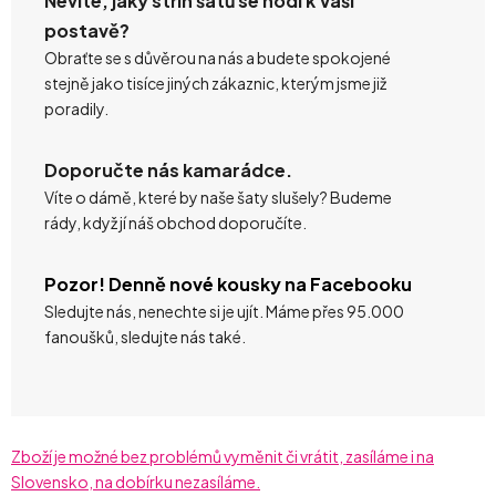
Nevíte, jaký střih šatů se hodí k Vaší
postavě?
Obraťte se s důvěrou na nás a budete spokojené
stejně jako tisíce jiných zákaznic, kterým jsme již
poradily.
Doporučte nás kamarádce.
Víte o dámě, které by naše šaty slušely? Budeme
rády, když jí náš obchod doporučíte.
Pozor! Denně nové kousky na Facebooku
Sledujte nás, nenechte si je ujít. Máme přes 95.000
fanoušků, sledujte nás také.
Zboží je možné bez problémů vyměnit či vrátit, zasíláme i na
Slovensko, na dobírku nezasíláme.