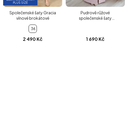
PLUS SIZE
Společenské šaty Gracia
Pudrově růžové
vínové brokátové
společenské šaty
Loudress
36
2 490 Kč
1 690 Kč