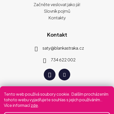
Začněte veslovat jako já!
Slovník pojmů
Kontakty
Kontakt
saty
@
blankastraka.cz
734 622 002
Tento web používá soubory cookie. Dalším procházením
Plaťte jak vám vyhovuje
tohoto webu vyjadřujete souhlas s jejich používáním..
Více informací
zde
.