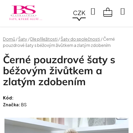
Přejít
na
Hledat
CZK
obsah
NÁKUPN
KOŠÍK
Domů
/
Šaty
/
Dle příležitosti
/
Šaty do společnosti
/
Černé
pouzdrové šaty s béžovým živůtkem a zlatým zdobením
Černé pouzdrové šaty s
béžovým živůtkem a
zlatým zdobením
Kód:
Značka:
BS