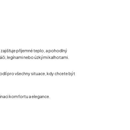
 zajišťuje příjemné teplo, a pohodlný
cháči, legínami nebo úzkými kalhotami.
dlí pro všechny situace, kdy chcete být
binaci komfortu a elegance.