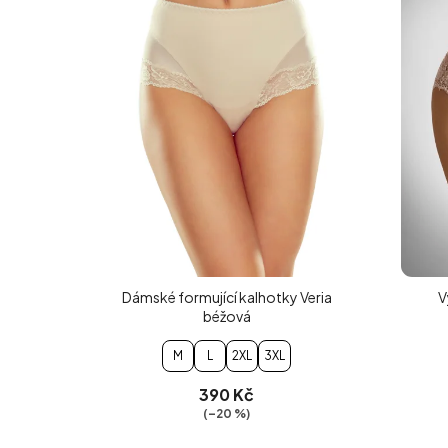
Dámské formující kalhotky Veria
V
béžová
M
L
2XL
3XL
390 Kč
(–20 %)