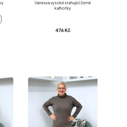
ky
Vanessa vysoké stahující černé
kalhotky
476 Kč