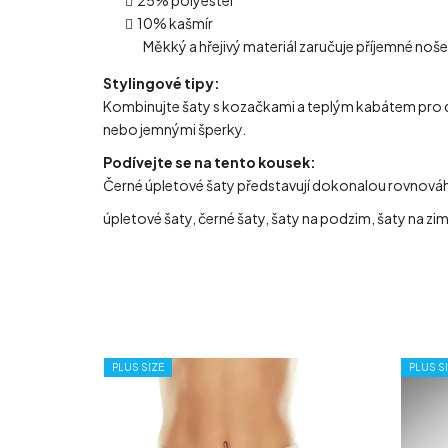
10% kašmír
Měkký a hřejivý materiál zaručuje příjemné noše
Stylingové tipy:
Kombinujte šaty s kozačkami a teplým kabátem pro dok
nebo jemnými šperky.
Podívejte se na tento kousek:
Černé úpletové šaty představují dokonalou rovnováhu
úpletové šaty, černé šaty, šaty na podzim, šaty na zi
PLUS SIZE
PLUS S