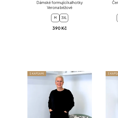
Dámské formující kalhotky
Čer
Verona béžové
M
3XL
390 Kč
S KAPSAMI
S KAPS