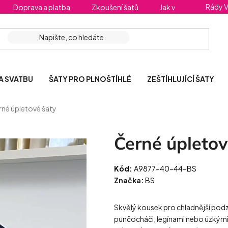
Rády 
Doprava a platba
Zkoušení šatů
Jak vybrat správnou 
A SVATBU
ŠATY PRO PLNOŠTÍHLÉ
ZEŠTÍHLUJÍCÍ ŠATY
né úpletové šaty
Černé úpletov
Kód:
A9877-40-44-BS
Značka:
BS
Skvělý kousek pro chladnější podzi
punčocháči, legínami nebo úzkými k