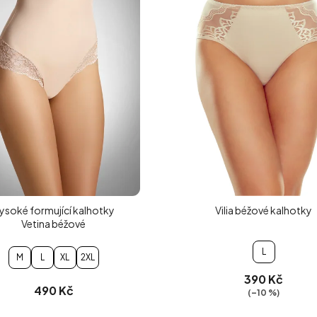
ysoké formující kalhotky
Vilia béžové kalhotky
Vetina béžové
L
M
L
XL
2XL
390 Kč
490 Kč
(–10 %)