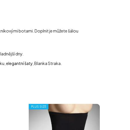
tníkovými botami. Doplnit je můžete šálou
ladnější dny.
rku,
elegantní šaty
, Blanka Straka.
PLUS SIZE