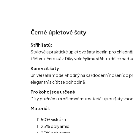
Černé úpletové šaty
Střih šatů:
Stylové a praktické úpletové šaty ideální pro chladněj
tříčtvrteční rukáv. Díky volnějšímu střihu a délce nad
Kam vzít šaty:
Univerzální model vhodný na každodenní nošení do pr
elegantní a cítit se pohodlně.
Pro koho jsou určené:
Díky pružnému a příjemnému materiálu jsou šaty vhodné
Materiál:
50% viskóza
25% polyamid
25% polyester