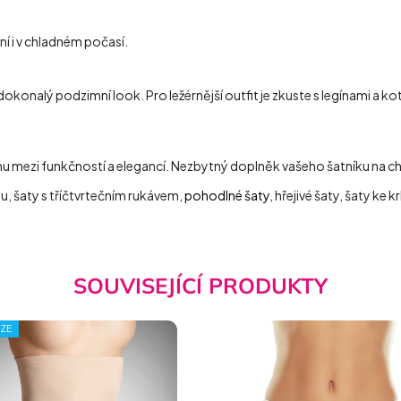
ní i v chladném počasí.
onalý podzimní look. Pro ležérnější outfit je zkuste s legínami a ko
 mezi funkčností a elegancí. Nezbytný doplněk vašeho šatníku na ch
mu, šaty s tříčtvrtečním rukávem,
pohodlné šaty
, hřejivé šaty, šaty ke k
SOUVISEJÍCÍ PRODUKTY
IZE