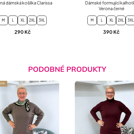
ná dámská košilka Clarissa
Dámské formující kalhot
Verona černé
M
L
XL
2XL
3XL
M
L
XL
2XL
3XL
290 Kč
390 Kč
PODOBNÉ PRODUKTY
AMI