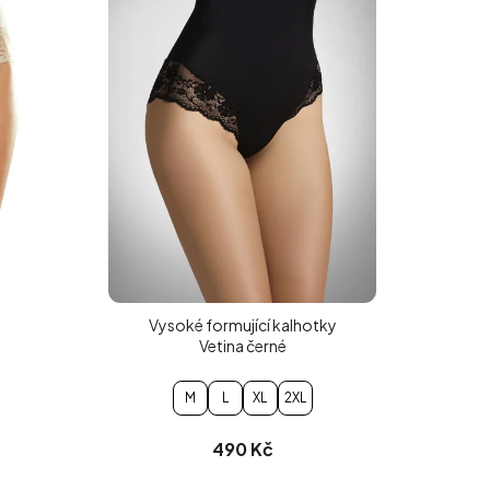
Vysoké formující kalhotky
Vetina černé
M
L
XL
2XL
490 Kč