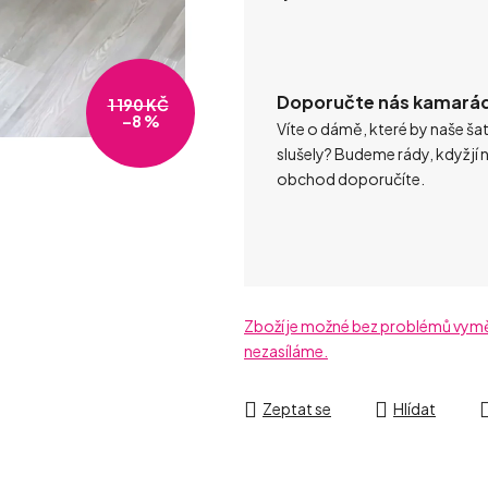
Doporučte nás kamará
1 190 KČ
–8 %
Víte o dámě, které by naše ša
slušely? Budeme rády, když jí 
obchod doporučíte.
Zboží je možné bez problémů vyměni
nezasíláme.
Zeptat se
Hlídat