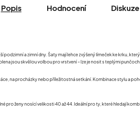
Popis
Hodnocení
Diskuze
ší podzimní a zimní dny. Šaty mají lehce zvýšený límeček ke krku, který
 kolena jsou skvělou volbou pro vrstvení – lze je nosit s teplými punčo
áce, na procházky nebo příležitostná setkání. Kombinace stylu a poho
 pro ženy nosící velikosti 40 až 44. Ideální pro ty, které hledají kom