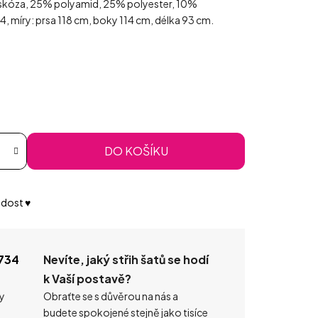
viskóza, 25% polyamid, 25% polyester, 10%
44, míry: prsa 118 cm, boky 114 cm, délka 93 cm.
DO KOŠÍKU
dost ♥️
734
Nevíte, jaký střih šatů se hodí
k Vaší postavě?
ty
Obraťte se s důvěrou na nás a
budete spokojené stejně jako tisíce