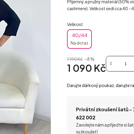
Příjemný a pružný materiál (50% 
cashmere). Velikost sedí cca 40 - 
Velikost
40/44
Na dotaz
1 190 Kč
–8 %
1 090 Kč
Měrná cena:
Darujte dárkový poukaz, darujte ra
Privátní zkoušení šatů -
622 002
Zavolejte nám a přijeďte si ša
vyzkoušet!