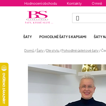
Přejít
Hodnocení obchodu
Kontakty
O mně
na
obsah
ŠATY
POHODLNÉ ŠATY S KAPSAMI
ŠATY N
Domů
/
Šaty
/
Dle stylu
/
Pohodlné úpletové šaty
/
Čer