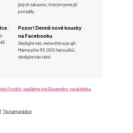
jiných zákaznic, kterým jsme již
poradily.
dce.
Pozor! Denně nové kousky
ty
na Facebooku
náš
Sledujte nás, nenechte si je ujít.
Máme přes 95.000 fanoušků,
sledujte nás také.
t či vrátit, zasíláme i na Slovensko, na dobírku
Tip kamarádce