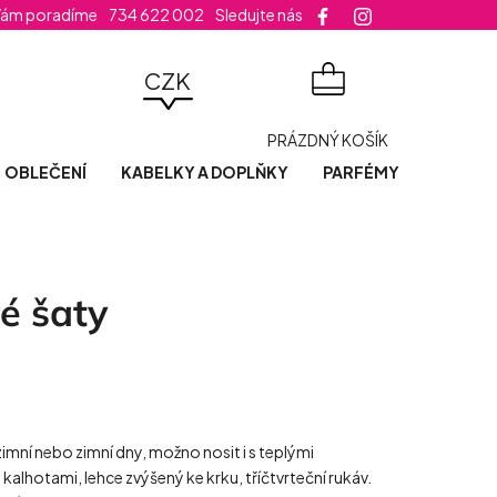
Vám poradíme
734 622 002
Sledujte nás
velikost šatů
CZK
NÁKUPNÍ
PRÁZDNÝ KOŠÍK
KOŠÍK
OBLEČENÍ
KABELKY A DOPLŇKY
PARFÉMY
POSLED
é šaty
mní nebo zimní dny, možno nosit i s teplými
alhotami, lehce zvýšený ke krku, tříčtvrteční rukáv.