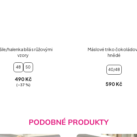
ile/halenka bílá s růžovými
Máslové triko čokoládo
vzory
hnědé
48
50
40/48
490 Kč
590 Kč
(–37 %)
PODOBNÉ PRODUKTY