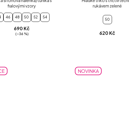
á šifónová halenka/tunika s
Hladké triko s tříčtvrteč
fialovými vzory
rukávem zelené
4
46
48
50
52
54
50
690 Kč
620 Kč
(–36 %)
CE
NOVINKA