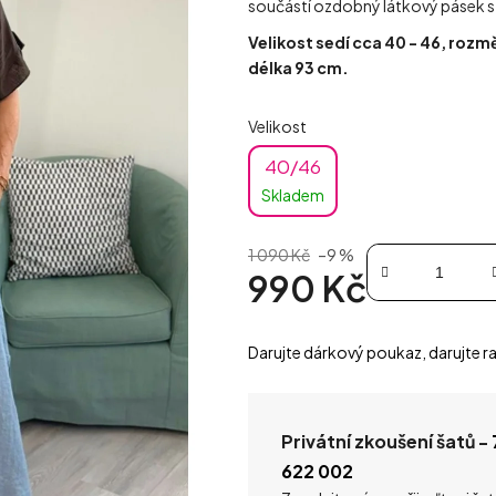
součástí ozdobný látkový pásek s 
Velikost sedí cca 40 - 46, rozm
délka 93 cm.
Velikost
40/46
Skladem
1 090 Kč
–9 %
990 Kč
Měrná cena:
Darujte dárkový poukaz, darujte ra
Privátní zkoušení šatů -
622 002