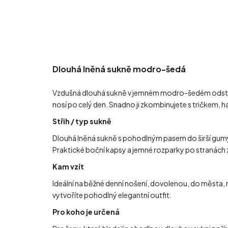
Dlouhá lněná sukně modro-šedá
Vzdušná dlouhá sukně v jemném modro-šedém odstínu j
nosí po celý den. Snadno ji zkombinujete s tričkem, 
Střih / typ sukně
Dlouhá lněná sukně s pohodlným pasem do širší gumy, k
Praktické boční kapsy a jemné rozparky po stranách z
Kam vzít
Ideální na běžné denní nošení, dovolenou, do města, 
vytvoříte pohodlný elegantní outfit.
Pro koho je určená