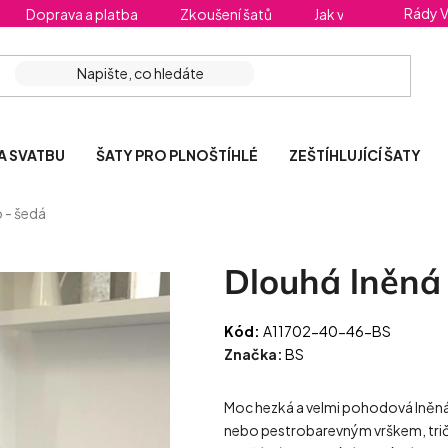
Rády 
Doprava a platba
Zkoušení šatů
Jak vybrat správnou 
A SVATBU
ŠATY PRO PLNOŠTÍHLÉ
ZEŠTÍHLUJÍCÍ ŠATY
 - šedá
Dlouhá lněná
Kód:
A11702-40-46-BS
Značka:
BS
Moc hezká a velmi pohodová lněná
nebo pestrobarevným vrškem, tričk