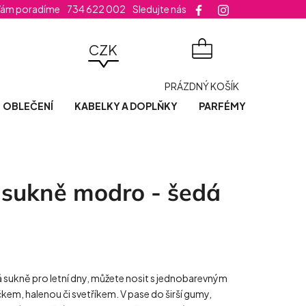
Vám poradíme
734 622 002
Sledujte nás
velikost šatů
CZK
NÁKUPNÍ
PRÁZDNÝ KOŠÍK
KOŠÍK
OBLEČENÍ
KABELKY A DOPLŇKY
PARFÉMY
POSLED
 sukně modro - šedá
 sukně pro letní dny, můžete nosit s jednobarevným
em, halenou či svetříkem. V pase do širší gumy,