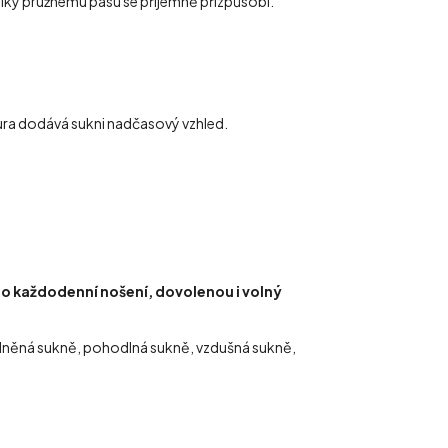
 díky pružnému pasu se příjemně přizpůsobí.
tura dodává sukni nadčasový vzhled.
 každodenní nošení, dovolenou i volný
 lněná sukně, pohodlná sukně, vzdušná sukně,