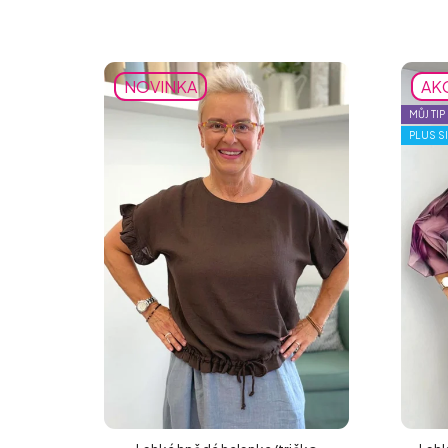
NOVINKA
AK
MŮJ TIP
PLUS S