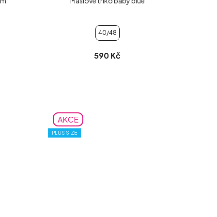
ním
Máslové triko baby blue
40/48
590 Kč
AKCE
PLUS SIZE