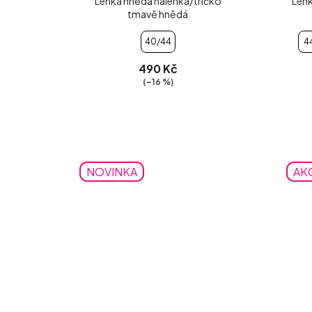
Lehká hnědá halenka/tričko
Lehk
tmavě hnědá
40/44
4
490 Kč
(–16 %)
NOVINKA
AK