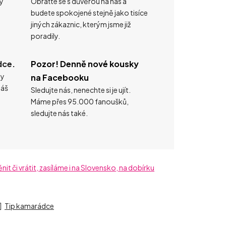
ty
Obraťte se s důvěrou na nás a
budete spokojené stejně jako tisíce
jiných zákaznic, kterým jsme již
poradily.
dce.
Pozor! Denně nové kousky
ty
na Facebooku
náš
Sledujte nás, nenechte si je ujít.
Máme přes 95.000 fanoušků,
sledujte nás také.
t či vrátit, zasíláme i na Slovensko, na dobírku
Tip kamarádce