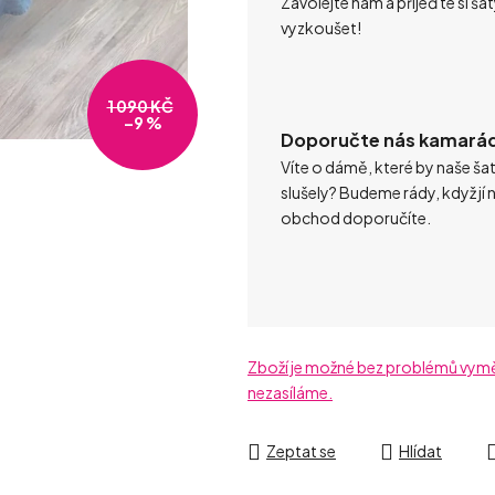
Zavolejte nám a přijeďte si ša
vyzkoušet!
1 090 KČ
–9 %
Doporučte nás kamará
Víte o dámě, které by naše ša
slušely? Budeme rády, když jí 
obchod doporučíte.
Zboží je možné bez problémů vyměni
nezasíláme.
Zeptat se
Hlídat