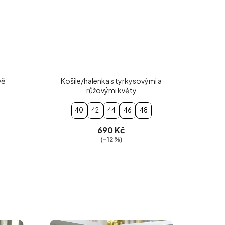
vě
Košile/halenka s tyrkysovými a
růžovými květy
40
42
44
46
48
690 Kč
(–12 %)