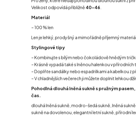
Pro ženy, které hledají pohodlnou dlouhou sukni z pří
Velikost odpovídá přibližně
40–46
.
Materiál
– 100 % len
Len je lehký, prodyšný a mimořádně příjemný materiá
Stylingové tipy
– Kombinujte s bílým nebo čokoládově hnědým tričkem
– Krásně vypadá také s lněnou halenkou v přírodních
– Doplňte sandálky nebo espadrilkami a kabelkou z př
– V chladnějších večerech ji můžete doplnit lehkou d
Pohodlná dlouhá lněná sukně s pružným pasem,
čas.
dlouhá lněná sukně, modro-šedá sukně, lněná sukně,
sukně na dovolenou, elegantní letní sukně, přírodní 