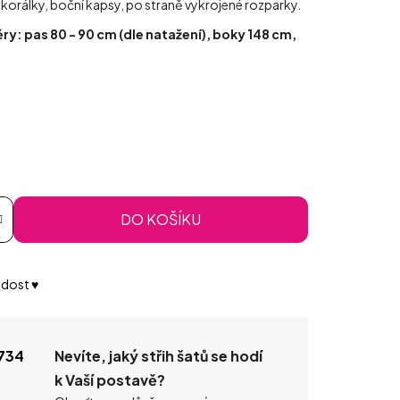
korálky, boční kapsy, po straně vykrojené rozparky.
ěry: pas 80 - 90 cm (dle natažení), boky 148 cm,
DO KOŠÍKU
dost ♥️
734
Nevíte, jaký střih šatů se hodí
k Vaší postavě?