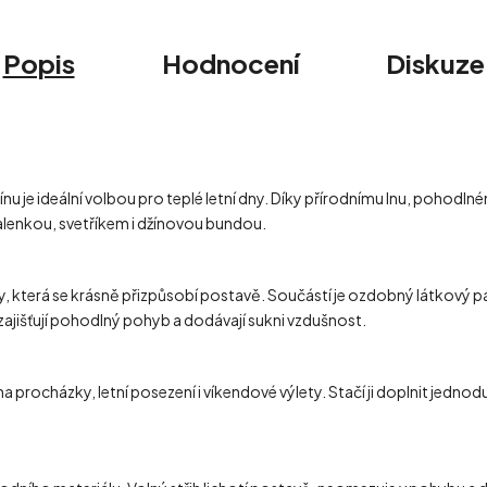
Popis
Hodnocení
Diskuze
e ideální volbou pro teplé letní dny. Díky přírodnímu lnu, pohodlné
halenkou, svetříkem i džínovou bundou.
terá se krásně přizpůsobí postavě. Součástí je ozdobný látkový pásek 
ajišťují pohodlný pohyb a dodávají sukni vzdušnost.
na procházky, letní posezení i víkendové výlety. Stačí ji doplnit jed