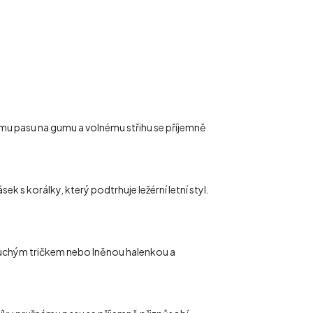
mu pasu na gumu a volnému střihu se příjemně
s korálky, který podtrhuje ležérní letní styl.
noduchým tričkem nebo lněnou halenkou a