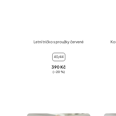
Letní tričko s proužky červené
Koš
40/44
390 Kč
(–20 %)