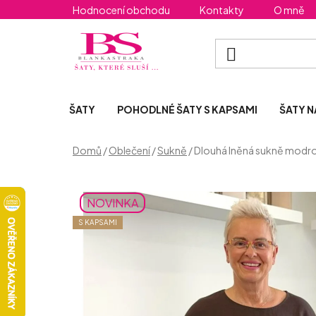
Přejít
Hodnocení obchodu
Kontakty
O mně
na
obsah
ŠATY
POHODLNÉ ŠATY S KAPSAMI
ŠATY N
Domů
/
Oblečení
/
Sukně
/
Dlouhá lněná sukně modro
NOVINKA
S KAPSAMI