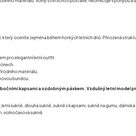
rodního materiálu. Volný střih lichotí postavě, neomezuje v pohybu a
l, který oceníte zejména během horkých letních dnů. Přirozená struk
 pro elegantní letní outfit.
 tónech.
írodního materiálu.
žínovou bundou.
 bočními kapsami a ozdobným páskem. Vzdušný letní model pro
 letní sukně, dlouhá sukně, sukně s kapsami, sukně na gumu, dámská
len, volnočasová sukně.