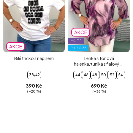
AKCE
MŮJ TIP
AKCE
PLUS SIZE
Bílé tričko s nápisem
Lehká šifónová
halenka/tunika s fialovými
vzory
38/42
44
46
48
50
52
54
390 Kč
690 Kč
(–20 %)
(–36 %)