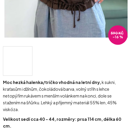
590 KČ
–16 %
Moc hezká halenka/tričko vhodná na letní dny,
k sukni,
kraťasům i džínům, čokoládová barva, volný střih s lehce
netopýřím rukávem s menším volánkem na konci, dole se
stažením na šňůrku. Lehký a příjemný materiál 55% len, 45%
viskóza.
Velikost sedí cca 40 - 44, rozměry: prsa 114 cm, délka 60
cm.