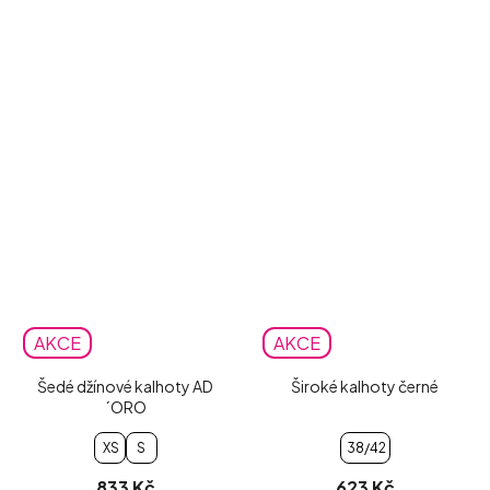
AKCE
AKCE
Šedé džínové kalhoty AD
Široké kalhoty černé
´ORO
XS
S
38/42
833 Kč
623 Kč