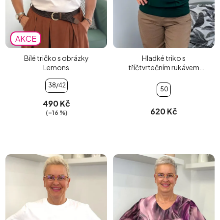
AKCE
Bílé tričko s obrázky
Hladké triko s
Lemons
tříčtvrtečním rukávem
zelené
38/42
50
490 Kč
620 Kč
(–16 %)