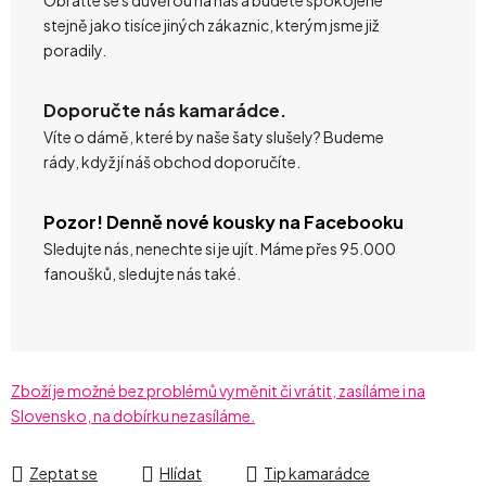
stejně jako tisíce jiných zákaznic, kterým jsme již
poradily.
Doporučte nás kamarádce.
Víte o dámě, které by naše šaty slušely? Budeme
rády, když jí náš obchod doporučíte.
Pozor! Denně nové kousky na Facebooku
Sledujte nás, nenechte si je ujít. Máme přes 95.000
fanoušků, sledujte nás také.
Zboží je možné bez problémů vyměnit či vrátit, zasíláme i na
Slovensko, na dobírku nezasíláme.
Zeptat se
Hlídat
Tip kamarádce