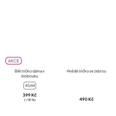
AKCE
Bílé tričko dáma v
Hnědé tričko se zebrou
klobouku
40/44
399 Kč
490 Kč
(–18 %)