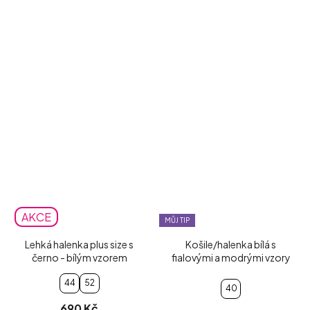
AKCE
MŮJ TIP
Lehká halenka plus size s
Košile/halenka bílá s
černo - bílým vzorem
fialovými a modrými vzory
44
52
40
690 Kč