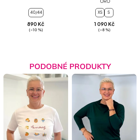
´ORO
40/44
XS
S
890 Kč
1 090 Kč
(–10 %)
(–8 %)
PODOBNÉ PRODUKTY