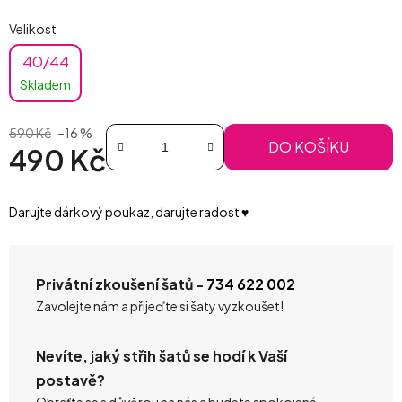
Velikost
40/44
Skladem
590 Kč
–16 %
DO KOŠÍKU
490 Kč
Měrná cena:
Darujte dárkový poukaz, darujte radost ♥️
Privátní zkoušení šatů -
734 622 002
Zavolejte nám a přijeďte si šaty vyzkoušet!
Nevíte, jaký střih šatů se hodí k Vaší
postavě?
Obraťte se s důvěrou na nás a budete spokojené