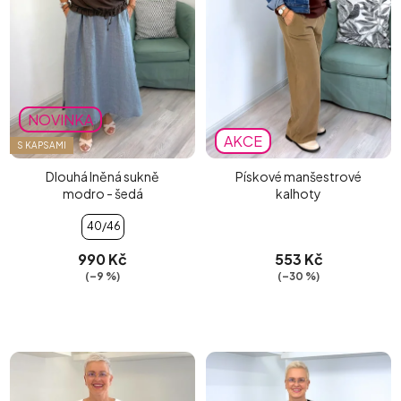
NOVINKA
AKCE
S KAPSAMI
Dlouhá lněná sukně
Pískové manšestrové
modro - šedá
kalhoty
40/46
990 Kč
553 Kč
(–9 %)
(–30 %)