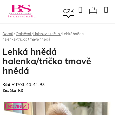
Přejít
na
Hledat
CZK
obsah
NÁKUPN
KOŠÍK
Domů
/
Oblečení
/
Halenky a trička
/
Lehká hnědá
halenka/tričko tmavě hnědá
Lehká hnědá
halenka/tričko tmavě
hnědá
Kód:
A11703-40-44-BS
Značka:
BS
NOVINKA