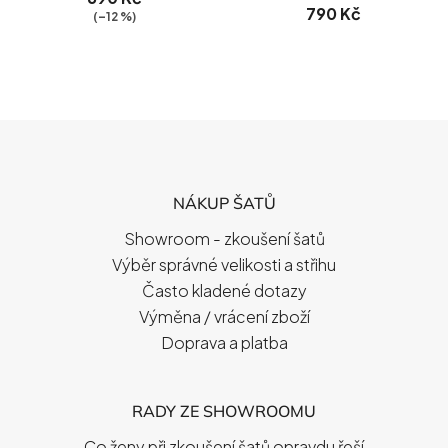
790 Kč
(–12 %)
Z
Á
P
NÁKUP ŠATŮ
A
T
Showroom - zkoušení šatů
Í
Výběr správné velikosti a střihu
Často kladené dotazy
Výměna / vrácení zboží
Doprava a platba
RADY ZE SHOWROOMU
Co ženy při zkoušení šatů opravdu řeší