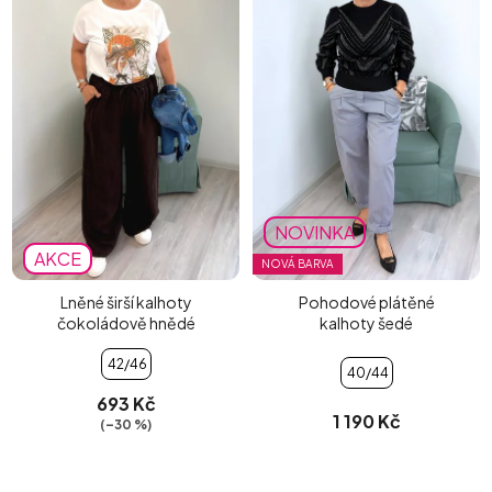
NOVINKA
AKCE
NOVÁ BARVA
Lněné širší kalhoty
Pohodové plátěné
čokoládově hnědé
kalhoty šedé
42/46
40/44
693 Kč
1 190 Kč
(–30 %)