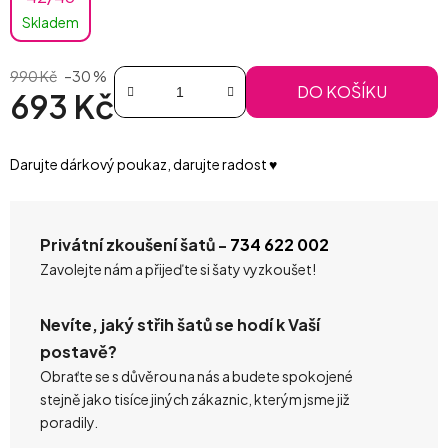
Skladem
990 Kč
–30 %
DO KOŠÍKU
693 Kč
Měrná cena:
Darujte dárkový poukaz, darujte radost ♥️
Privátní zkoušení šatů -
734 622 002
Zavolejte nám a přijeďte si šaty vyzkoušet!
Nevíte, jaký střih šatů se hodí k Vaší
postavě?
Obraťte se s důvěrou na nás a budete spokojené
stejně jako tisíce jiných zákaznic, kterým jsme již
poradily.