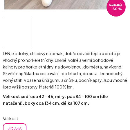
990 KČ
–30 %
LEN je odolný, chladivý na omak, dobře odvádí teplo a proto je
vhodný pro horké letní dny. Lněné, volné a velmi pohodové
kalhoty pro horké letní dny, na dovolenou, do města, na víkend.
Skvělé například na cestování - do letadla, do auta. Jednoduchý,
volný střih, v pase na širší gumu a šňůrku, boční kapsy. Jsou vhodné
i pro vyšší postavy. Materiál 100% len.
Velikost sedí cca 42 - 46, míry: pas 84 - 100 cm (dle
natažení), boky cca 134 cm, délka 107 cm.
Velikost
42/46