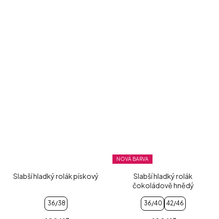
NOVÁ BARVA
Slabší hladký rolák pískový
Slabší hladký rolák
čokoládově hnědý
36/38
36/40
42/46