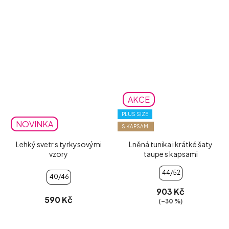
AKCE
PLUS SIZE
NOVINKA
S KAPSAMI
Lehký svetr s tyrkysovými
Lněná tunika i krátké šaty
vzory
taupe s kapsami
44/52
40/46
903 Kč
590 Kč
(–30 %)