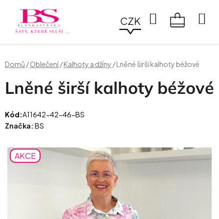
Přejít
na
Hledat
CZK
obsah
NÁKUPN
KOŠÍK
Domů
/
Oblečení
/
Kalhoty a džíny
/
Lněné širší kalhoty béžové
Lněné širší kalhoty béžové
Kód:
A11642-42-46-BS
Značka:
BS
AKCE