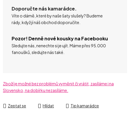
Doporučte nás kamarádce.
Víte o dámě, které by naše šaty slušely? Budeme
rády, když jí náš obchod doporučíte.
Pozor! Denně nové kousky na Facebooku
Sledujte nás, nenechte si je ujít. Máme přes 95.000
fanoušků, sledujte nás také.
Zboží je možné bez problémů vyměnit či vrátit, zasíláme i na
Slovensko, na dobírku nezasíláme.
Zeptat se
Hlídat
Tip kamarádce