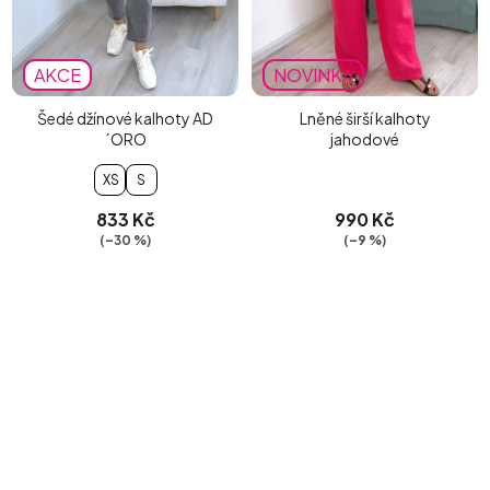
AKCE
NOVINKA
Šedé džínové kalhoty AD
Lněné širší kalhoty
´ORO
jahodové
XS
S
833 Kč
990 Kč
(–30 %)
(–9 %)