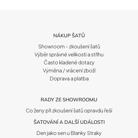
Z
Á
P
NÁKUP ŠATŮ
A
T
Showroom - zkoušení šatů
Í
Výběr správné velikosti a střihu
Často kladené dotazy
Výměna / vrácení zboží
Doprava a platba
RADY ZE SHOWROOMU
Co ženy při zkoušení šatů opravdu řeší
ŠATOVÁNÍ A DALŠÍ UDÁLOSTI
Den jako sen u Blanky Straky