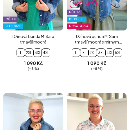
NOVINKA
MŮJ TIP
MŮJ TIP
PLUS SIZE
PLUS SIZE
NOVÁ BARVA
Džínová bunda M´Sara
Džínová bunda M´Sara
tmavší modrá
tmavší modrá s mírným
šisováním
L
2XL
3XL
4XL
L
XL
2XL
3XL
4XL
5XL
1 090 Kč
1 090 Kč
(–8 %)
(–8 %)