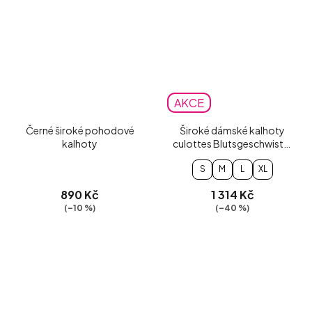
AKCE
Černé široké pohodové
Široké dámské kalhoty
kalhoty
culottes Blutsgeschwister
Cul de Berlin
S
M
L
XL
890 Kč
1 314 Kč
(–10 %)
(–40 %)