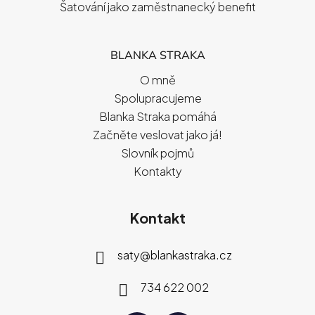
Šatování jako zaměstnanecký benefit
BLANKA STRAKA
O mně
Spolupracujeme
Blanka Straka pomáhá
Začněte veslovat jako já!
Slovník pojmů
Kontakty
Kontakt
saty
@
blankastraka.cz
734 622 002