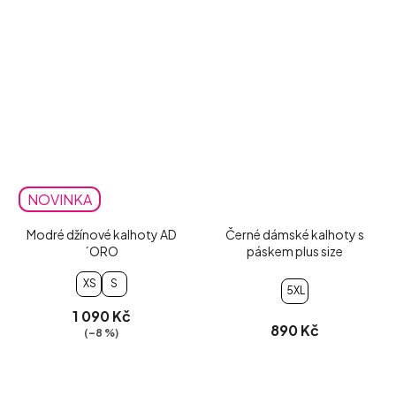
NOVINKA
Modré džínové kalhoty AD
Černé dámské kalhoty s
´ORO
páskem plus size
XS
S
5XL
1 090 Kč
890 Kč
(–8 %)