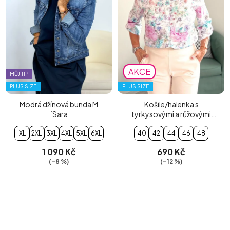
AKCE
MŮJ TIP
PLUS SIZE
PLUS SIZE
Modrá džínová bunda M
Košile/halenka s
´Sara
tyrkysovými a růžovými
květy
XL
2XL
3XL
4XL
5XL
6XL
40
42
44
46
48
1 090 Kč
690 Kč
(–8 %)
(–12 %)