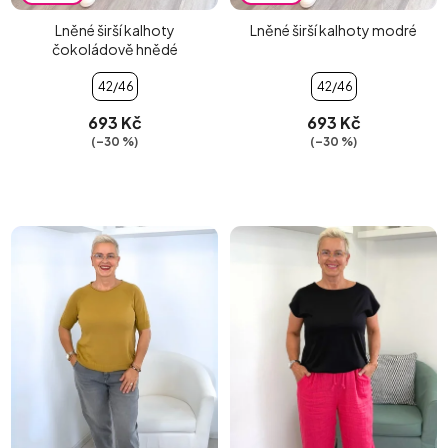
Lněné širší kalhoty
Lněné širší kalhoty modré
čokoládově hnědé
42/46
42/46
693 Kč
693 Kč
(–30 %)
(–30 %)