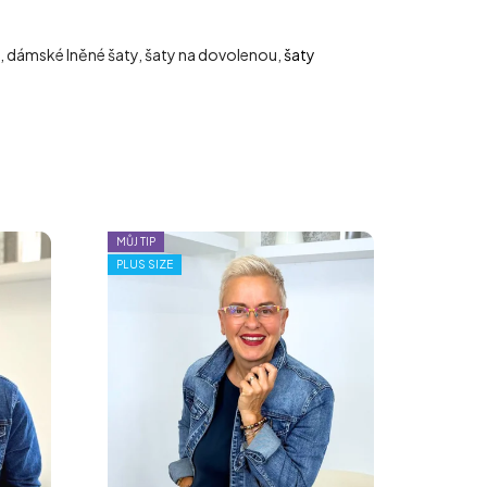
ty, dámské lněné šaty, šaty na dovolenou,
šaty
MŮJ TIP
PLUS SIZE