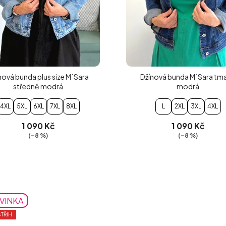
nová bunda plus size M´Sara
Džínová bunda M´Sara tma
středně modrá
modrá
4XL
5XL
6XL
7XL
8XL
L
2XL
3XL
4XL
1 090 Kč
1 090 Kč
(–8 %)
(–8 %)
VINKA
TŘIH