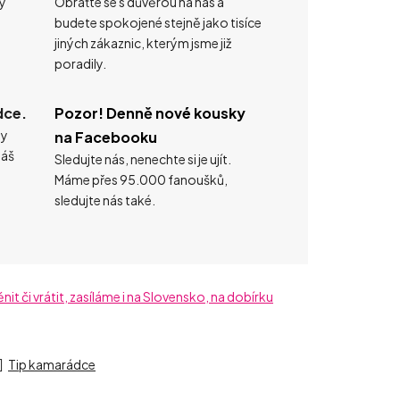
ty
Obraťte se s důvěrou na nás a
budete spokojené stejně jako tisíce
jiných zákaznic, kterým jsme již
poradily.
dce.
Pozor! Denně nové kousky
ty
na Facebooku
náš
Sledujte nás, nenechte si je ujít.
Máme přes 95.000 fanoušků,
sledujte nás také.
t či vrátit, zasíláme i na Slovensko, na dobírku
Tip kamarádce