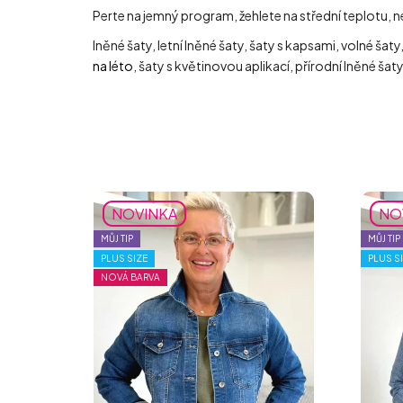
Perte na jemný program, žehlete na střední teplotu, n
lněné šaty, letní lněné šaty, šaty s kapsami, volné šaty
na léto
, šaty s květinovou aplikací, přírodní lněné šaty
NOVINKA
NO
MŮJ TIP
MŮJ TIP
PLUS SIZE
PLUS S
NOVÁ BARVA