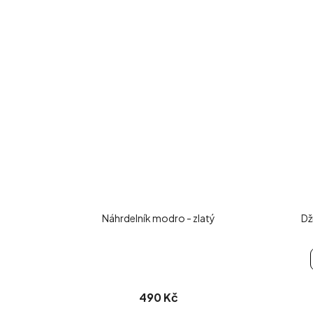
Náhrdelník modro - zlatý
Dž
490 Kč