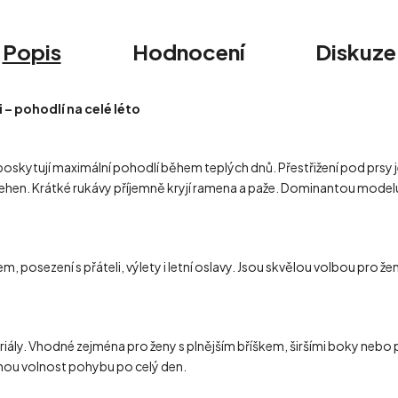
Popis
Hodnocení
Diskuze
 – pohodlí na celé léto
poskytují maximální pohodlí během teplých dnů. Přestřižení pod prsy 
stehen. Krátké rukávy příjemně kryjí ramena a paže. Dominantou modelu
 posezení s přáteli, výlety i letní oslavy. Jsou skvělou volbou pro žen
materiály. Vhodné zejména pro ženy s plnějším bříškem, širšími boky ne
mnou volnost pohybu po celý den.