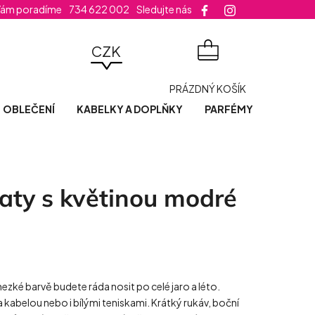
Vám poradíme
734 622 002
Sledujte nás
velikost šatů
CZK
NÁKUPNÍ
PRÁZDNÝ KOŠÍK
KOŠÍK
OBLEČENÍ
KABELKY A DOPLŇKY
PARFÉMY
POSLED
aty s květinou modré
ezké barvě budete ráda nosit po celé jaro a léto.
kabelou nebo i bílými teniskami. Krátký rukáv, boční