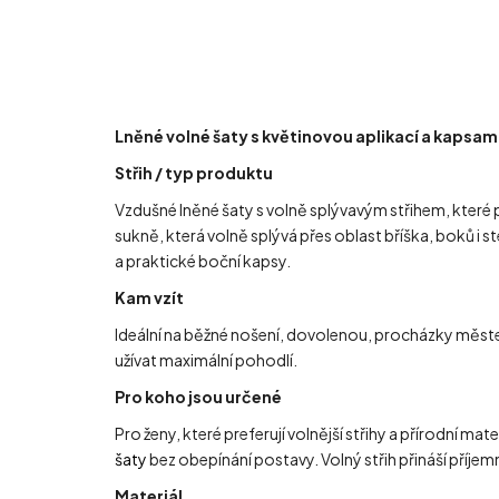
Lněné volné šaty s květinovou aplikací a kapsami
Střih / typ produktu
Vzdušné lněné šaty s volně splývavým střihem, které 
sukně, která volně splývá přes oblast bříška, boků i 
a praktické boční kapsy.
Kam vzít
Ideální na běžné nošení, dovolenou, procházky městem,
užívat maximální pohodlí.
Pro koho jsou určené
Pro ženy, které preferují volnější střihy a přírodní 
šaty
bez obepínání postavy. Volný střih přináší příje
Materiál