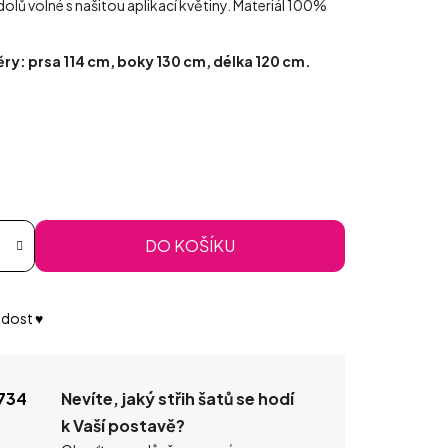
olů volné s našitou aplikací květiny. Materiál 100%
ěry: prsa 114 cm, boky 130 cm, délka 120 cm.
DO KOŠÍKU
dost ♥️
734
Nevíte, jaký střih šatů se hodí
k Vaší postavě?