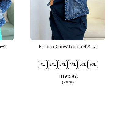
vší
Modrá džínová bunda M´Sara
XL
2XL
3XL
4XL
5XL
6XL
1 090 Kč
(–8 %)