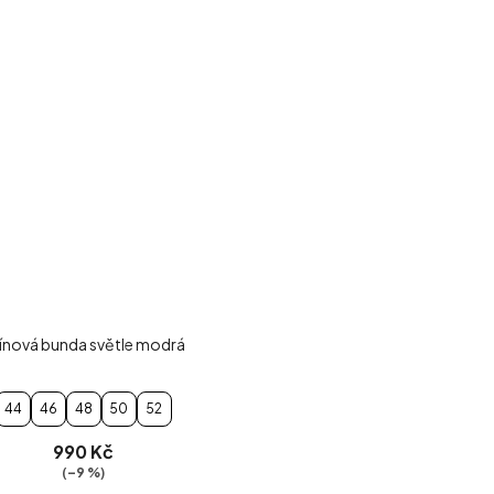
ínová bunda světle modrá
44
46
48
50
52
990 Kč
(–9 %)