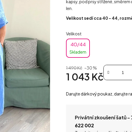
kapsy, pod prsy střižené, směrem d
len.
Velikost sedí cca 40 - 44, rozm
Velikost
40/44
Skladem
1 490 Kč
–30 %
1 043 Kč
Měrná cena:
Darujte dárkový poukaz, darujte ra
Privátní zkoušení šatů -
622 002