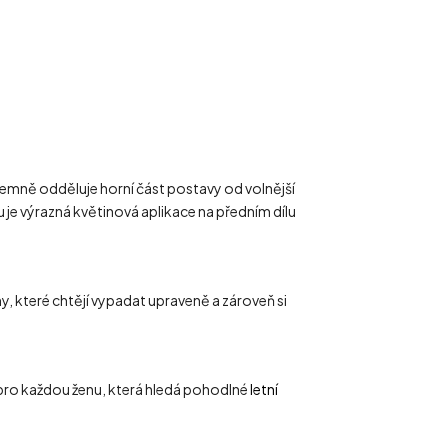
jemně odděluje horní část postavy od volnější
 je výrazná květinová aplikace na předním dílu
y, které chtějí vypadat upraveně a zároveň si
bo pro každou ženu, která hledá pohodlné
letní