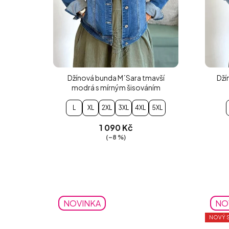
Džínová bunda M´Sara tmavší
Dží
modrá s mírným šisováním
L
XL
2XL
3XL
4XL
5XL
1 090 Kč
(–8 %)
NOVINKA
NO
NOVÝ S