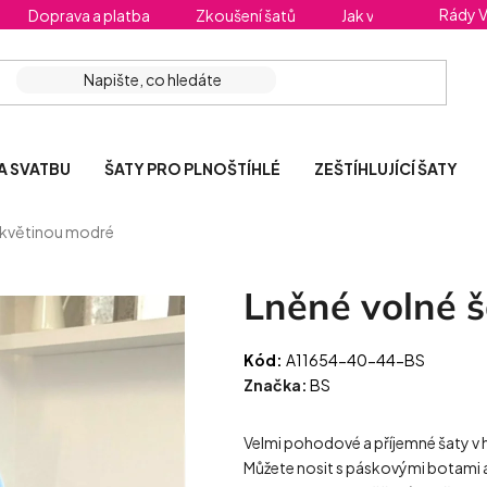
Rády 
Doprava a platba
Zkoušení šatů
Jak vybrat správnou 
A SVATBU
ŠATY PRO PLNOŠTÍHLÉ
ZEŠTÍHLUJÍCÍ ŠATY
s květinou modré
Lněné volné š
Kód:
A11654-40-44-BS
Značka:
BS
Velmi pohodové a příjemné šaty v h
Můžete nosit s páskovými botami a 