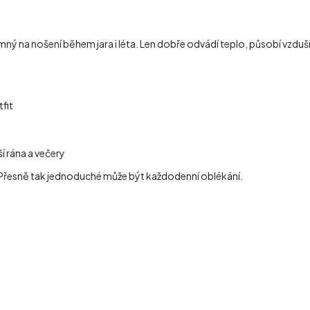
jemný na nošení během jara i léta. Len dobře odvádí teplo, působí vzdu
fit
í rána a večery
Přesně tak jednoduché může být každodenní oblékání.