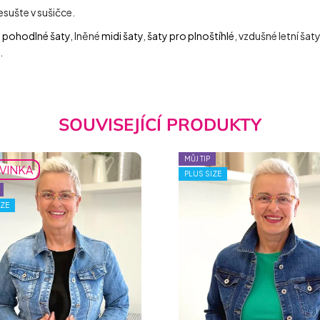
esušte v sušičce.
,
pohodlné šaty
, lněné
midi šaty
,
šaty pro plnoštíhlé
, vzdušné letní ša
.
SOUVISEJÍCÍ PRODUKTY
MŮJ TIP
VINKA
PLUS SIZE
IZE