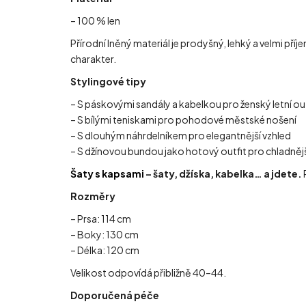
– 100 % len
Přírodní lněný materiál je prodyšný, lehký a velmi pří
charakter.
Stylingové tipy
– S páskovými sandály a kabelkou pro ženský letní out
– S bílými teniskami pro pohodové městské nošení
– S dlouhým náhrdelníkem pro elegantnější vzhled
– S džínovou bundou jako hotový outfit pro chladnějš
Šaty s kapsami
– šaty, džíska, kabelka… a jdete.
Rozměry
– Prsa: 114 cm
– Boky: 130 cm
– Délka: 120 cm
Velikost odpovídá přibližně 40–44.
Doporučená péče