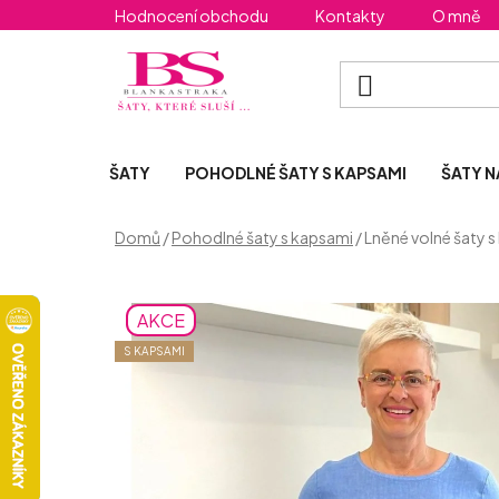
Přejít
Hodnocení obchodu
Kontakty
O mně
na
obsah
ŠATY
POHODLNÉ ŠATY S KAPSAMI
ŠATY N
Domů
/
Pohodlné šaty s kapsami
/
Lněné volné šaty 
AKCE
S KAPSAMI