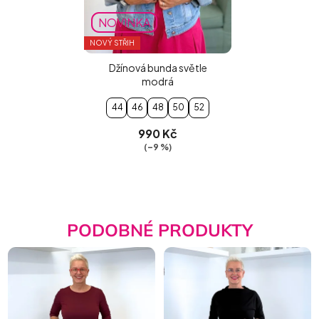
NOVINKA
NOVÝ STŘIH
Džínová bunda světle
modrá
44
46
48
50
52
990 Kč
(–9 %)
PODOBNÉ PRODUKTY