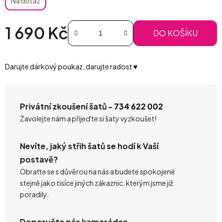
Na dotaz
1 690 Kč
DO KOŠÍKU
Měrná cena:
Darujte dárkový poukaz, darujte radost ♥️
Privátní zkoušení šatů -
734 622 002
Zavolejte nám a přijeďte si šaty vyzkoušet!
Nevíte, jaký střih šatů se hodí k Vaší
postavě?
Obraťte se s důvěrou na nás a budete spokojené
stejně jako tisíce jiných zákaznic, kterým jsme již
poradily.
Doporučte nás kamarádce.