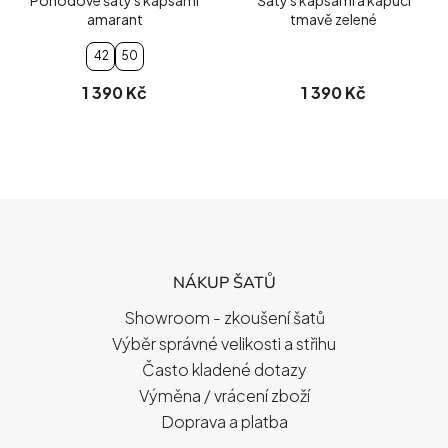
amarant
tmavě zelené
42
50
1 390 Kč
1 390 Kč
Z
Á
P
NÁKUP ŠATŮ
A
T
Showroom - zkoušení šatů
Í
Výběr správné velikosti a střihu
Často kladené dotazy
Výměna / vrácení zboží
Doprava a platba