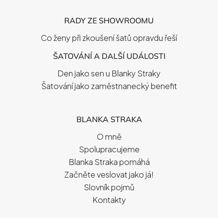
RADY ZE SHOWROOMU
Co ženy při zkoušení šatů opravdu řeší
ŠATOVÁNÍ A DALŠÍ UDÁLOSTI
Den jako sen u Blanky Straky
Šatování jako zaměstnanecký benefit
BLANKA STRAKA
O mně
Spolupracujeme
Blanka Straka pomáhá
Začněte veslovat jako já!
Slovník pojmů
Kontakty