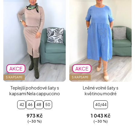
AKCE
AKCE
S KAPSAMI
S KAPSAMI
Teplejší pohodové šaty s
Lněné volné šaty s
kapsami Nela cappuccino
květinou modré
42
46
48
50
40/44
973 Kč
1 043 Kč
(–30 %)
(–30 %)