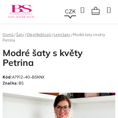
Přejít
na
Hledat
CZK
obsah
NÁKUPN
KOŠÍK
Domů
/
Šaty
/
Dle příležitosti
/
Letní šaty
/
Modré šaty s květy
Petrina
Modré šaty s květy
Petrina
Kód:
A7912-40-BSKNX
Značka:
BS