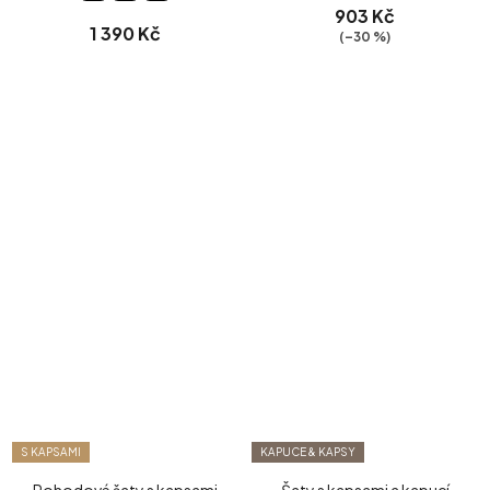
903 Kč
1 390 Kč
(–30 %)
S KAPSAMI
KAPUCE & KAPSY
Pohodové šaty s kapsami
Šaty s kapsami a kapucí