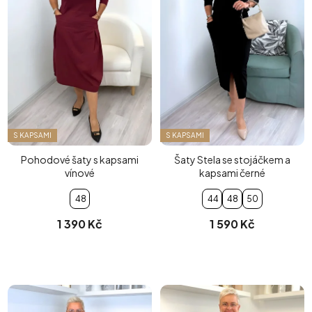
S KAPSAMI
S KAPSAMI
Pohodové šaty s kapsami
Šaty Stela se stojáčkem a
vínové
kapsami černé
48
44
48
50
1 390 Kč
1 590 Kč