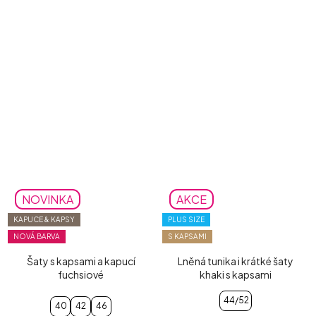
NOVINKA
AKCE
KAPUCE & KAPSY
PLUS SIZE
NOVÁ BARVA
S KAPSAMI
Šaty s kapsami a kapucí
Lněná tunika i krátké šaty
fuchsiové
khaki s kapsami
44/52
40
42
46