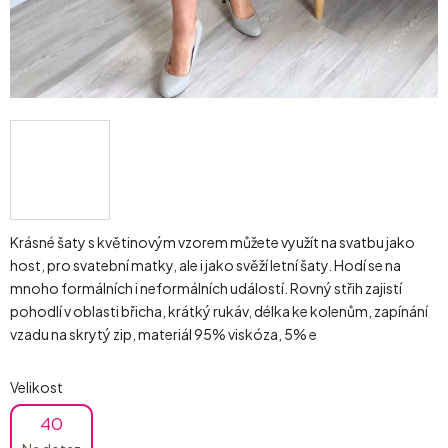
Krásné šaty s květinovým vzorem můžete využít na svatbu jako
host, pro svatební matky, ale i jako svěží letní šaty. Hodí se na
mnoho formálních i neformálních událostí. Rovný střih zajistí
pohodlí v oblasti břicha, krátký rukáv, délka ke kolenům, zapínání
vzadu na skrytý zip, materiál 95% viskóza, 5% e
Velikost
40