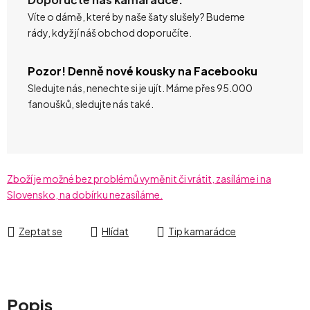
Víte o dámě, které by naše šaty slušely? Budeme
rády, když jí náš obchod doporučíte.
Pozor! Denně nové kousky na Facebooku
Sledujte nás, nenechte si je ujít. Máme přes 95.000
fanoušků, sledujte nás také.
Zboží je možné bez problémů vyměnit či vrátit, zasíláme i na
Slovensko, na dobírku nezasíláme.
Zeptat se
Hlídat
Tip kamarádce
Popis