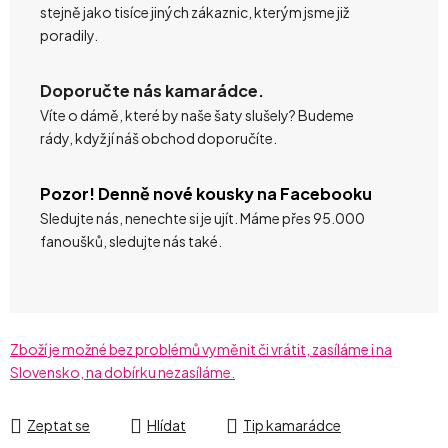
stejně jako tisíce jiných zákaznic, kterým jsme již
poradily.
Doporučte nás kamarádce.
Víte o dámě, které by naše šaty slušely? Budeme
rády, když jí náš obchod doporučíte.
Pozor! Denně nové kousky na Facebooku
Sledujte nás, nenechte si je ujít. Máme přes 95.000
fanoušků, sledujte nás také.
Zboží je možné bez problémů vyměnit či vrátit, zasíláme i na
Slovensko, na dobírku nezasíláme.
Zeptat se
Hlídat
Tip kamarádce