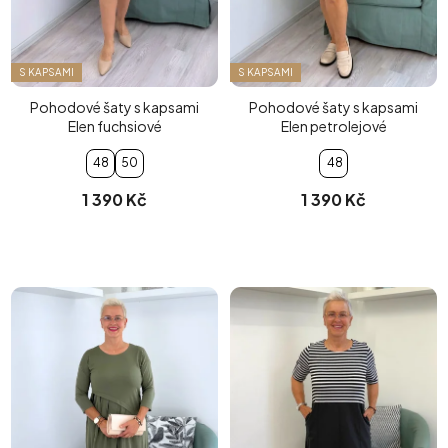
S KAPSAMI
S KAPSAMI
Pohodové šaty s kapsami
Pohodové šaty s kapsami
Elen fuchsiové
Elen petrolejové
48
50
48
1 390 Kč
1 390 Kč