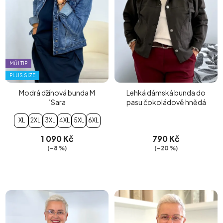
MŮJ TIP
PLUS SIZE
Modrá džínová bunda M
Lehká dámská bunda do
´Sara
pasu čokoládově hnědá
XL
2XL
3XL
4XL
5XL
6XL
1 090 Kč
790 Kč
(–8 %)
(–20 %)