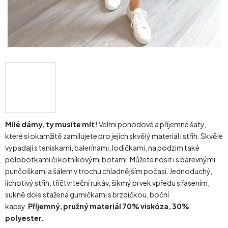
Milé dámy, ty musíte mít!
Velmi pohodové a příjemné šaty,
které si okamžitě zamilujete pro jejich skvělý materiál i střih. Skvěle
vypadají s teniskami, balerínami, lodičkami, na podzim také
polobotkami či kotníkovými botami. Můžete nosit i s barevnými
punčoškami a šálem v trochu chladnějším počasí. Jednoduchý,
lichotivý střih, tříčtvrteční rukáv, šikmý prvek vpředu s řasením,
sukně dole stažená gumičkami s brzdičkou, boční
kapsy.
Příjemný, pružný materiál 70% viskóza, 30%
polyester.