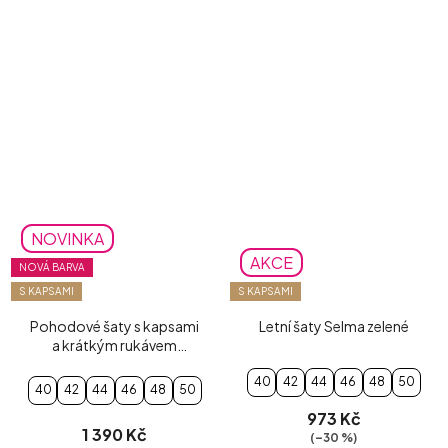
NOVINKA
AKCE
NOVÁ BARVA
S KAPSAMI
S KAPSAMI
Pohodové šaty s kapsami
Letní šaty Selma zelené
a krátkým rukávem
mentolové
40
42
44
46
48
50
40
42
44
46
48
50
973 Kč
1 390 Kč
(–30 %)