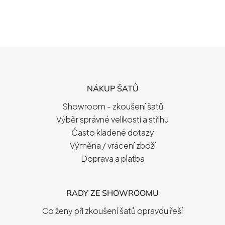
Z
Á
P
NÁKUP ŠATŮ
A
T
Showroom - zkoušení šatů
Í
Výběr správné velikosti a střihu
Často kladené dotazy
Výměna / vrácení zboží
Doprava a platba
RADY ZE SHOWROOMU
Co ženy při zkoušení šatů opravdu řeší