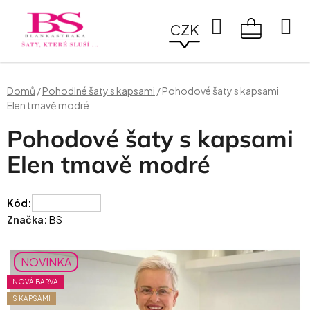
Přejít
na
Hledat
CZK
obsah
NÁKUPN
KOŠÍK
Domů
/
Pohodlné šaty s kapsami
/
Pohodové šaty s kapsami
Elen tmavě modré
Pohodové šaty s kapsami
Elen tmavě modré
Kód:
Značka:
BS
NOVINKA
NOVÁ BARVA
S KAPSAMI