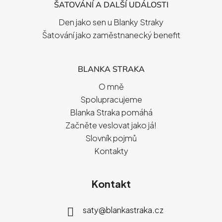
ŠATOVÁNÍ A DALŠÍ UDÁLOSTI
Den jako sen u Blanky Straky
Šatování jako zaměstnanecký benefit
BLANKA STRAKA
O mně
Spolupracujeme
Blanka Straka pomáhá
Začněte veslovat jako já!
Slovník pojmů
Kontakty
Kontakt
saty
@
blankastraka.cz