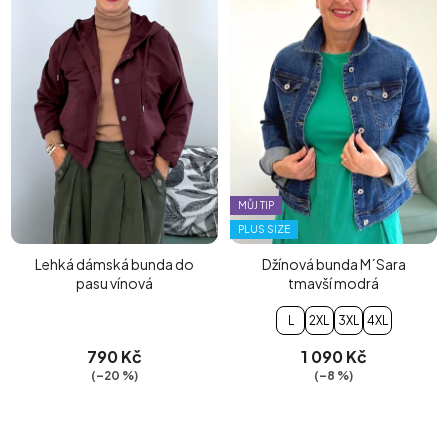
MŮJ TIP
PLUS SIZE
Lehká dámská bunda do
Džínová bunda M´Sara
pasu vínová
tmavší modrá
L
2XL
3XL
4XL
790 Kč
1 090 Kč
(–20 %)
(–8 %)