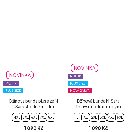
NOVINKA
NOVINKA
MŮJ TIP
MŮJ TIP
PLUS SIZE
PLUS SIZE
NOVÁ BARVA
Džínová bunda plus size M
Džínová bunda M´Sara
´Sara středně modrá
tmavší modrá s mírným
šisováním
4XL
5XL
6XL
7XL
8XL
L
XL
2XL
3XL
4XL
5XL
1 090 Kč
1 090 Kč