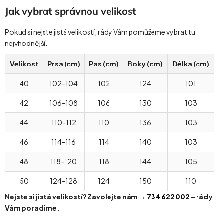
Jak vybrat správnou velikost
Pokud si nejste jistá velikostí, rády Vám pomůžeme vybrat tu
nejvhodnější.
Velikost
Prsa (cm)
Pas (cm)
Boky (cm)
Délka (cm)
40
102–104
102
124
101
42
106–108
106
130
103
44
110–112
110
136
103
46
114–116
114
140
103
48
118–120
118
144
105
50
124–128
124
150
110
Nejste si jistá velikostí? Zavolejte nám →
734 622 002
– rády
Vám poradíme.