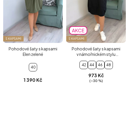
AKCE
S KAPSAMI
S KAPSAMI
Pohodové šaty s kapsami
Pohodové šaty s kapsami
Elen zelené
v námořnickém stylu
černobílé
42
44
46
48
40
973 Kč
1 390 Kč
(–30 %)