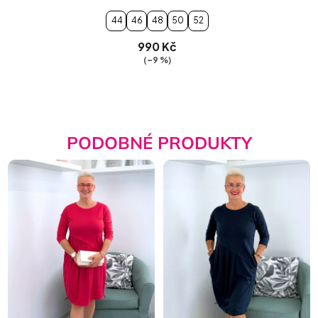
44
46
48
50
52
990 Kč
(–9 %)
PODOBNÉ PRODUKTY