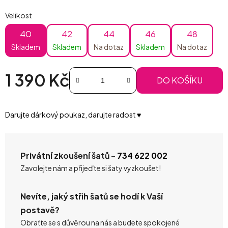
Velikost
40
42
44
46
48
Skladem
Skladem
Na dotaz
Skladem
Na dotaz
1 390 Kč
DO KOŠÍKU
Měrná cena:
Darujte dárkový poukaz, darujte radost ♥️
Privátní zkoušení šatů -
734 622 002
Zavolejte nám a přijeďte si šaty vyzkoušet!
Nevíte, jaký střih šatů se hodí k Vaší
postavě?
Obraťte se s důvěrou na nás a budete spokojené