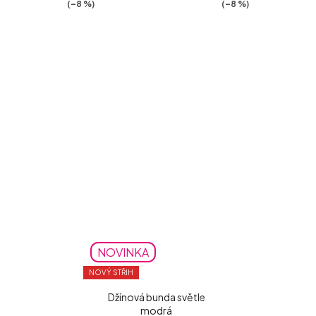
(–8 %)
(–8 %)
NOVINKA
NOVÝ STŘIH
Džínová bunda světle
modrá