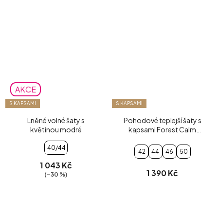
AKCE
S KAPSAMI
S KAPSAMI
Lněné volné šaty s
Pohodové teplejší šaty s
květinou modré
kapsami Forest Calm
tmavě zelené
40/44
42
44
46
50
1 043 Kč
1 390 Kč
(–30 %)