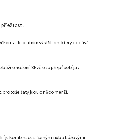
příležitosti.
límečkem a decentním výstřihem, který dodává
ro běžné nošení. Skvěle se přizpůsobí jak
st, protože šaty jsou o něco menší.
eální je kombinace s černými nebo béžovými