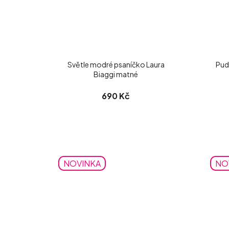
Světle modré psaníčko Laura
Pud
Biaggi matné
690 Kč
NOVINKA
NO