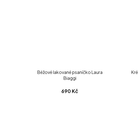
Béžové lakované psaníčko Laura
Kré
Biaggi
690 Kč