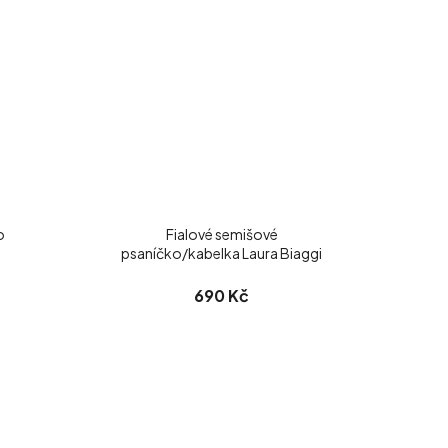
o
Fialové semišové
psaníčko/kabelka Laura Biaggi
690 Kč