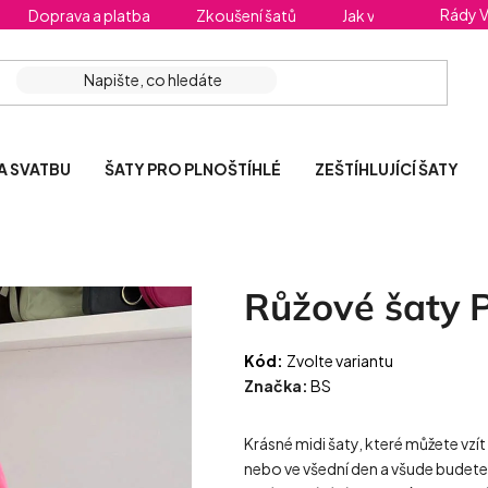
Rády 
Doprava a platba
Zkoušení šatů
Jak vybrat správnou 
A SVATBU
ŠATY PRO PLNOŠTÍHLÉ
ZEŠTÍHLUJÍCÍ ŠATY
Růžové šaty 
Kód:
Zvolte variantu
Značka:
BS
Krásné midi šaty, které můžete vzít
nebo ve všední den a všude budete 