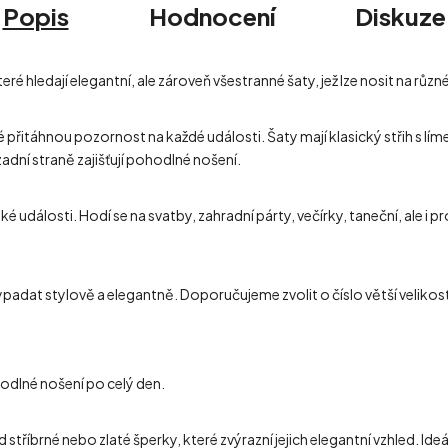
Popis
Hodnocení
Diskuze
ré hledají elegantní, ale zároveň všestranné šaty, jež lze nosit na různé 
ré přitáhnou pozornost na každé události. Šaty mají klasický střih s 
zadní straně zajišťují pohodlné nošení.
 události. Hodí se na svatby, zahradní párty, večírky, taneční, ale i p
 vypadat stylově a elegantně. Doporučujeme zvolit o číslo větší veliko
ohodlné nošení po celý den.
tříbrné nebo zlaté šperky, které zvýrazní jejich elegantní vzhled. Id