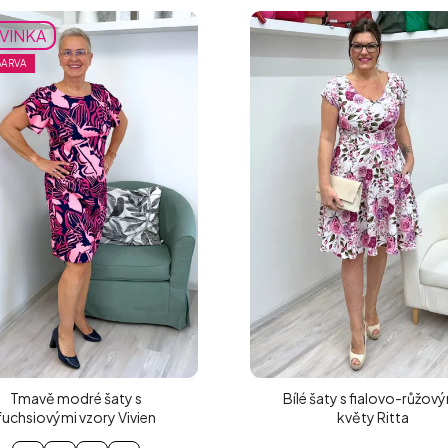
VINKA
BARVA
Tmavě modré šaty s
Bílé šaty s fialovo-růžov
fuchsiovými vzory Vivien
květy Ritta