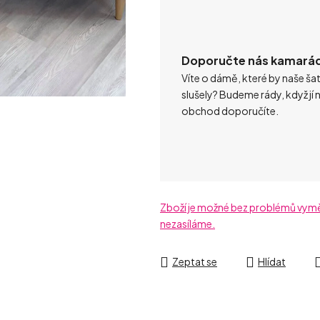
Doporučte nás kamará
Víte o dámě, které by naše ša
slušely? Budeme rády, když jí 
obchod doporučíte.
Zboží je možné bez problémů vyměni
nezasíláme.
Zeptat se
Hlídat