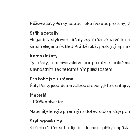
Růžové šaty Perky
jsou perfektní volbou pro ženy, kte
Střih a detaily
Elegantní a stylové
midi šaty
v syté růžové barvě, kte
šatům elegantní vzhled. Krátké rukávy a skrytý zip na 
Kam vzít šaty
Tyto šaty jsou univerzální volbou pro různé společenské
slavnostním, tak neformálním příležitostem.
Pro koho jsou určené
Šaty Perky jsou ideální volbou pro ženy, které chtějí
Materiál
- 100% polyester
Materiál je lehký a příjemný na dotek, což zajišťuje p
Stylingové tipy
K těmto šatům se hodí jednoduché doplňky, například s