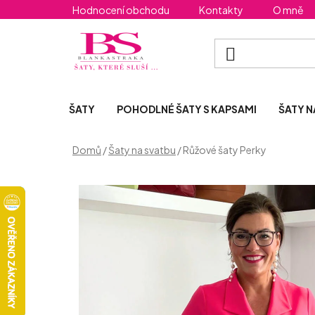
Přejít
Hodnocení obchodu
Kontakty
O mně
na
obsah
ŠATY
POHODLNÉ ŠATY S KAPSAMI
ŠATY N
Domů
/
Šaty na svatbu
/
Růžové šaty Perky