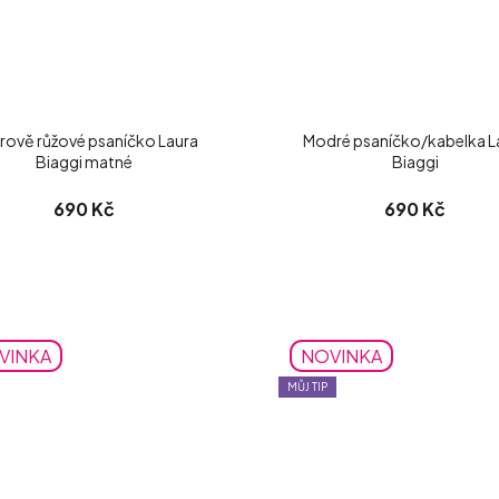
rově růžové psaníčko Laura
Modré psaníčko/kabelka L
Biaggi matné
Biaggi
690 Kč
690 Kč
VINKA
NOVINKA
MŮJ TIP