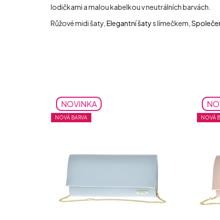
lodičkami a malou kabelkou v neutrálních barvách.
Růžové midi šaty,
Elegantní šaty
s límečkem,
Společe
NOVINKA
NO
NOVÁ BARVA
NOVÁ 