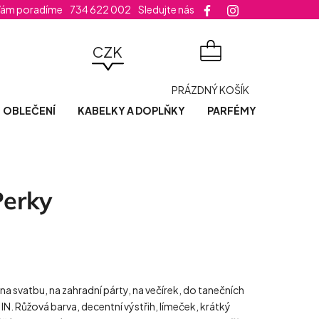
Vám poradíme
734 622 002
Sledujte nás
velikost šatů
CZK
NÁKUPNÍ
PRÁZDNÝ KOŠÍK
KOŠÍK
OBLEČENÍ
KABELKY A DOPLŇKY
PARFÉMY
POSLED
Perky
 na svatbu, na zahradní párty, na večírek, do tanečních
IN. Růžová barva, decentní výstřih, límeček, krátký