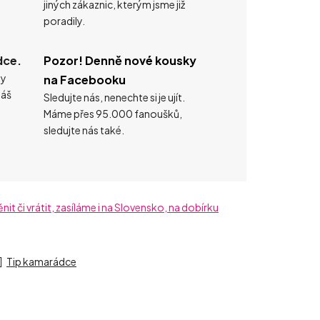
jiných zákaznic, kterým jsme již
poradily.
dce.
Pozor! Denně nové kousky
ty
na Facebooku
náš
Sledujte nás, nenechte si je ujít.
Máme přes 95.000 fanoušků,
sledujte nás také.
t či vrátit, zasíláme i na Slovensko, na dobírku
Tip kamarádce