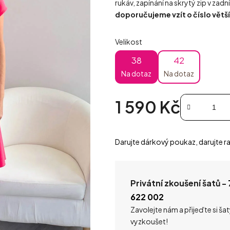
rukáv, zapínání na skrytý zip v zadn
doporučujeme vzít o číslo větší
Velikost
38
42
Na dotaz
Na dotaz
1 590 Kč
Měrná cena:
Darujte dárkový poukaz, darujte ra
Privátní zkoušení šatů -
622 002
Zavolejte nám a přijeďte si ša
vyzkoušet!