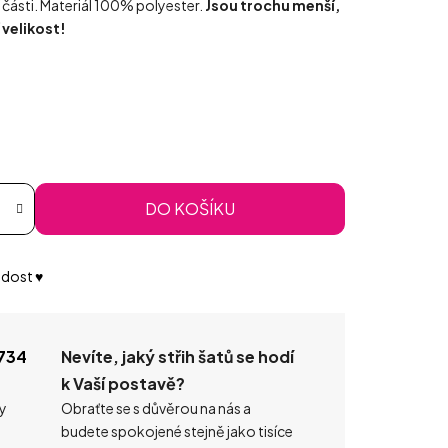
í části. Materiál 100% polyester.
Jsou trochu menší,
 velikost!
DO KOŠÍKU
dost ♥️
734
Nevíte, jaký střih šatů se hodí
k Vaší postavě?
ty
Obraťte se s důvěrou na nás a
budete spokojené stejně jako tisíce