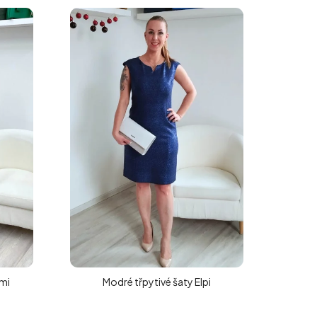
ými
Modré třpytivé šaty Elpi