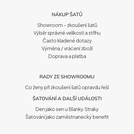
Á
P
NÁKUP ŠATŮ
A
T
Showroom - zkoušení šatů
Í
Výběr správné velikosti a střihu
Často kladené dotazy
Výměna / vrácení zboží
Doprava a platba
RADY ZE SHOWROOMU
Co ženy při zkoušení šatů opravdu řeší
ŠATOVÁNÍ A DALŠÍ UDÁLOSTI
Den jako sen u Blanky Straky
Šatování jako zaměstnanecký benefit