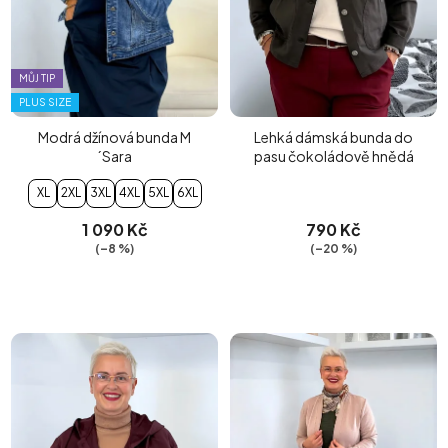
MŮJ TIP
PLUS SIZE
Modrá džínová bunda M
Lehká dámská bunda do
´Sara
pasu čokoládově hnědá
XL
2XL
3XL
4XL
5XL
6XL
1 090 Kč
790 Kč
(–8 %)
(–20 %)