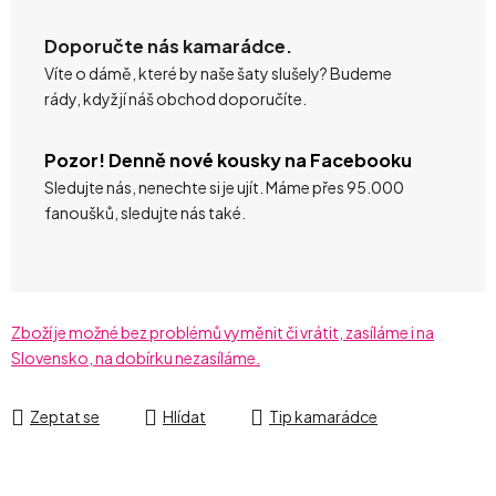
Doporučte nás kamarádce.
Víte o dámě, které by naše šaty slušely? Budeme
rády, když jí náš obchod doporučíte.
Pozor! Denně nové kousky na Facebooku
Sledujte nás, nenechte si je ujít. Máme přes 95.000
fanoušků, sledujte nás také.
Zboží je možné bez problémů vyměnit či vrátit, zasíláme i na
Slovensko, na dobírku nezasíláme.
Zeptat se
Hlídat
Tip kamarádce