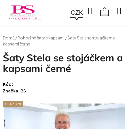
Přejít
na
Hledat
CZK
obsah
NÁKUPN
KOŠÍK
Domů
/
Pohodlné šaty s kapsami
/
Šaty Stela se stojáčkem a
kapsami černé
Šaty Stela se stojáčkem a
kapsami černé
Kód:
Značka:
BS
S KAPSAMI