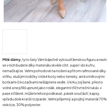
Milé dámy,
tyto šaty Vám báječně vykouzlí ženskou figuru a navíc
se v nich budete díky materiálu skvěle cítit, super i do kufru,
nemačkají se. Velmi pohodové na nošení a přitom rafinované díky
střihu, sluší jim lodičky i nízké boty nebo tenisky, ani kotníkovými
botkami či kozačkami nešlápnete vedle. U krku zvýšené, přesto
volné a ne příliš upnuté jako rolák, elegantní tříčtvrteční rukáv, v
pase střižené, můžete lehce podkasat, pásek součástí, kapsy,
vpředu dole kratší rozparek. Velmi příjemný a pružný materiál 70%
viskóza, 30% polyester.