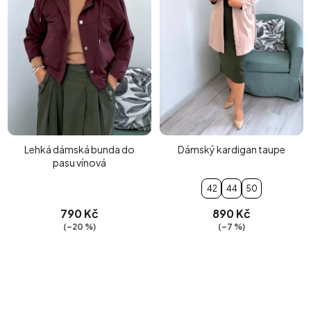
Lehká dámská bunda do
Dámský kardigan taupe
pasu vínová
42
44
50
790 Kč
890 Kč
(–20 %)
(–7 %)