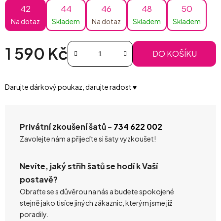
42
44
46
48
50
Na dotaz
Skladem
Na dotaz
Skladem
Skladem
1 590 Kč
DO KOŠÍKU
Měrná cena:
Darujte dárkový poukaz, darujte radost ♥️
Privátní zkoušení šatů -
734 622 002
Zavolejte nám a přijeďte si šaty vyzkoušet!
Nevíte, jaký střih šatů se hodí k Vaší
postavě?
Obraťte se s důvěrou na nás a budete spokojené
stejně jako tisíce jiných zákaznic, kterým jsme již
poradily.