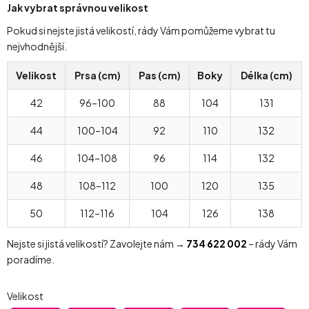
Jak vybrat správnou velikost
Pokud si nejste jistá velikostí, rády Vám pomůžeme vybrat tu
nejvhodnější.
Velikost
Prsa (cm)
Pas (cm)
Boky
Délka (cm)
42
96–100
88
104
131
44
100–104
92
110
132
46
104–108
96
114
132
48
108–112
100
120
135
50
112–116
104
126
138
Nejste si jistá velikostí? Zavolejte nám →
734 622 002
– rády Vám
poradíme.
Velikost