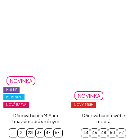
NOVINKA
MŮJ TIP
NOVINKA
PLUS SIZE
NOVÁ BARVA
NOVÝ STŘIH
Džínová bunda M´Sara
Džínová bunda světle
tmavší modrá s mírným
modrá
šisováním
L
XL
2XL
3XL
4XL
5XL
44
46
48
50
52