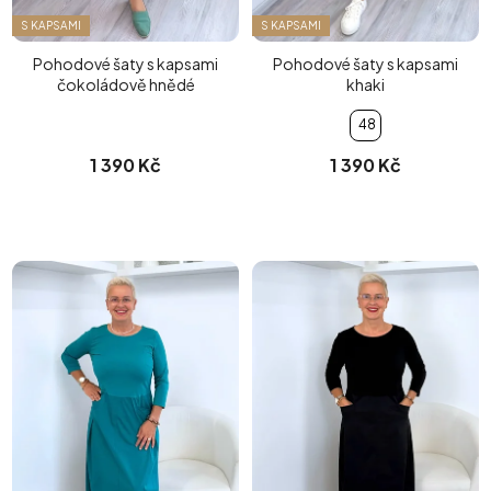
S KAPSAMI
S KAPSAMI
Pohodové šaty s kapsami
Pohodové šaty s kapsami
čokoládově hnědé
khaki
48
1 390 Kč
1 390 Kč