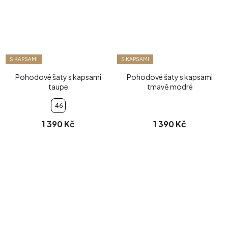
S KAPSAMI
S KAPSAMI
Pohodové šaty s kapsami
Pohodové šaty s kapsami
taupe
tmavě modré
46
1 390 Kč
1 390 Kč