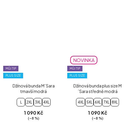
NOVINKA
MŮJ TIP
MŮJ TIP
PLUS SIZE
PLUS SIZE
Džínová bunda M´Sara
Džínová bunda plus size M
tmavší modrá
´Sara středně modrá
L
2XL
3XL
4XL
4XL
5XL
6XL
7XL
8XL
1 090 Kč
1 090 Kč
(–8 %)
(–8 %)