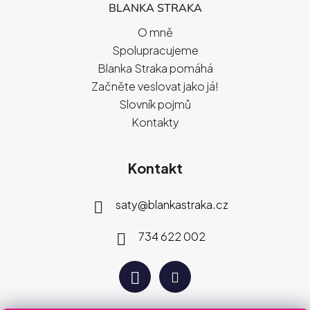
BLANKA STRAKA
O mně
Spolupracujeme
Blanka Straka pomáhá
Začněte veslovat jako já!
Slovník pojmů
Kontakty
Kontakt
saty
@
blankastraka.cz
734 622 002