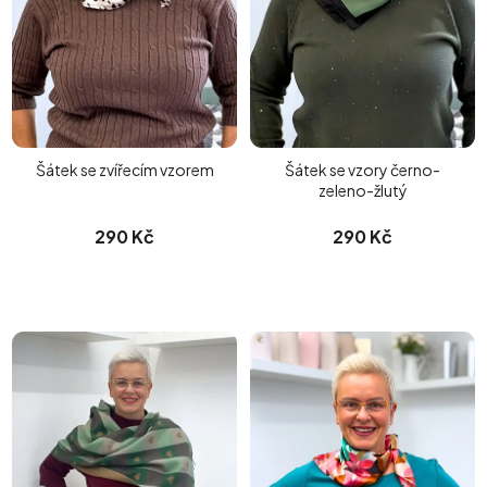
Šátek se zvířecím vzorem
Šátek se vzory černo-
zeleno-žlutý
290 Kč
290 Kč