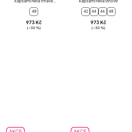
kapsami Nela tmavě
kapsami Nela vínové
zelené
48
42
44
46
48
973 Kč
973 Kč
(–30 %)
(–30 %)
AKCE
AKCE