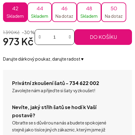
42
44
46
48
50
Skladem
Skladem
Na dotaz
Skladem
Na dotaz
1 390 Kč
–30 %
DO KOŠÍKU
973 Kč
Měrná cena:
Darujte dárkový poukaz, darujte radost ♥️
Privátní zkoušení šatů -
734 622 002
Zavolejte nám a přijeďte si šaty vyzkoušet!
Nevíte, jaký střih šatů se hodí k Vaší
postavě?
Obraťte se s důvěrou na nás a budete spokojené
stejně jako tisíce jiných zákaznic, kterým jsme již