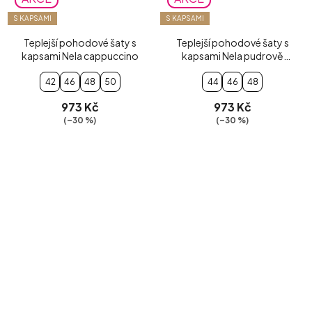
S KAPSAMI
S KAPSAMI
Teplejší pohodové šaty s
Teplejší pohodové šaty s
kapsami Nela cappuccino
kapsami Nela pudrově
růžové
42
46
48
50
44
46
48
973 Kč
973 Kč
(–30 %)
(–30 %)