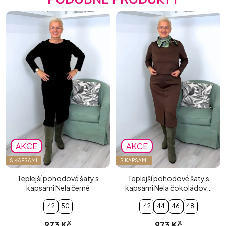
AKCE
AKCE
S KAPSAMI
S KAPSAMI
Teplejší pohodové šaty s
Teplejší pohodové šaty s
kapsami Nela černé
kapsami Nela čokoládově
hnědé
42
50
42
44
46
48
973 Kč
973 Kč