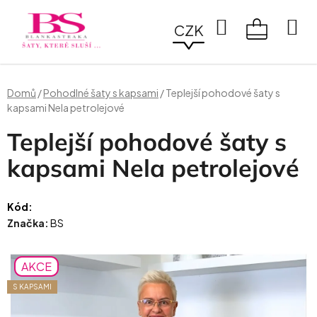
Přejít
na
Hledat
CZK
obsah
NÁKUPN
KOŠÍK
Domů
/
Pohodlné šaty s kapsami
/
Teplejší pohodové šaty s
kapsami Nela petrolejové
Teplejší pohodové šaty s
kapsami Nela petrolejové
Kód:
Značka:
BS
AKCE
S KAPSAMI