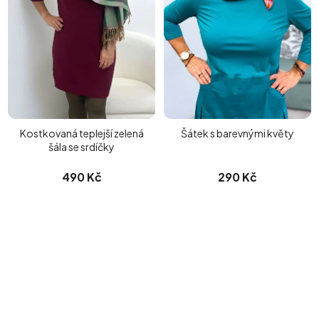
Kostkovaná teplejší zelená
Šátek s barevnými květy
šála se srdíčky
490 Kč
290 Kč