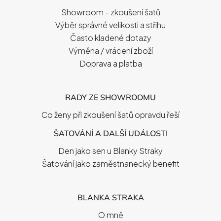
T
Showroom - zkoušení šatů
Í
Výběr správné velikosti a střihu
Často kladené dotazy
Výměna / vrácení zboží
Doprava a platba
RADY ZE SHOWROOMU
Co ženy při zkoušení šatů opravdu řeší
ŠATOVÁNÍ A DALŠÍ UDÁLOSTI
Den jako sen u Blanky Straky
Šatování jako zaměstnanecký benefit
BLANKA STRAKA
O mně