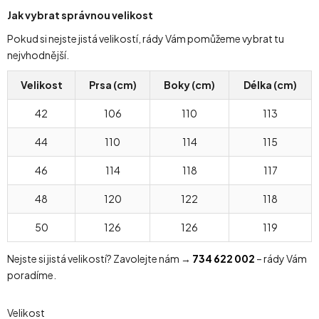
Jak vybrat správnou velikost
Pokud si nejste jistá velikostí, rády Vám pomůžeme vybrat tu
nejvhodnější.
Velikost
Prsa (cm)
Boky (cm)
Délka (cm)
42
106
110
113
44
110
114
115
46
114
118
117
48
120
122
118
50
126
126
119
Nejste si jistá velikostí? Zavolejte nám →
734 622 002
– rády Vám
poradíme.
Velikost