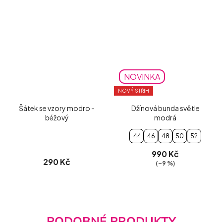
NOVINKA
NOVÝ STŘIH
Šátek se vzory modro -
Džínová bunda světle
béžový
modrá
44
46
48
50
52
990 Kč
290 Kč
(–9 %)
PODOBNÉ PRODUKTY