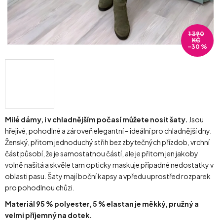
1 390
KČ
–30 %
Milé dámy,
i v chladnějším počasí můžete nosit šaty.
Jsou
hřejivé, pohodlné a zároveň elegantní – ideální pro chladnější dny.
Ženský, přitom jednoduchý střih bez zbytečných přízdob, vrchní
část působí, že je samostatnou částí, ale je přitom jen jakoby
volně našitá a skvěle tam opticky maskuje případné nedostatky v
oblasti pasu. Šaty mají boční kapsy a vpředu uprostřed rozparek
pro pohodlnou chůzi.
Materiál 95 % polyester, 5 % elastan je měkký, pružný a
velmi příjemný na dotek.