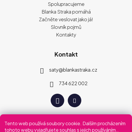
Spolupracujeme
Blanka Straka pomáhá
Začněte veslovat jako já!
Slovník pojmů
Kontakty
Kontakt
saty
@
blankastraka.cz
734 622 002
Tento web používá soubory cookie. Dalším procházením
Plaťte jak vám vyhovuje
tohoto webu vyjadřujete souhlas s jejich používáním..