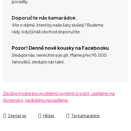
poradily.
Doporučte nás kamarádce.
Víte o dámě, které by naše šaty slušely? Budeme
rády, když jí náš obchod doporučíte.
Pozor! Denně nové kousky na Facebooku
Sledujte nás, nenechte si je ujít. Máme přes 95.000
fanoušků, sledujte nás také.
Zboží je možné bez problémů vyměnit či vrátit, zasíláme i na
Slovensko, na dobírku nezasíláme.
Zeptat se
Hlídat
Tip kamarádce