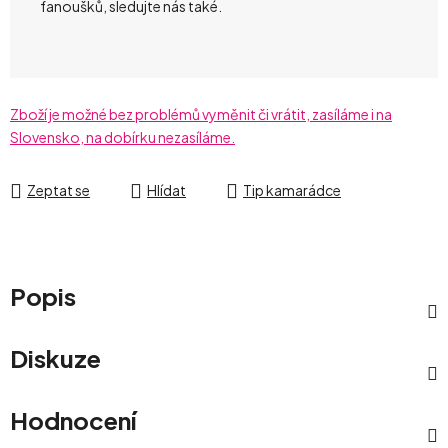
fanoušků, sledujte nás také.
Zboží je možné bez problémů vyměnit či vrátit, zasíláme i na
Slovensko, na dobírku nezasíláme.
Zeptat se
Hlídat
Tip kamarádce
Popis
Diskuze
Hodnocení