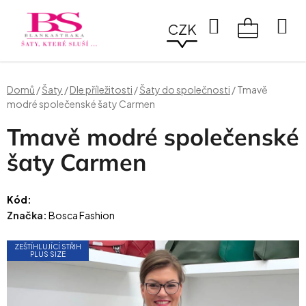
Přejít
na
Hledat
CZK
obsah
NÁKUPN
KOŠÍK
Domů
/
Šaty
/
Dle příležitosti
/
Šaty do společnosti
/
Tmavě
modré společenské šaty Carmen
Tmavě modré společenské
šaty Carmen
Kód:
Značka:
Bosca Fashion
ZEŠTÍHLUJÍCÍ STŘIH
PLUS SIZE