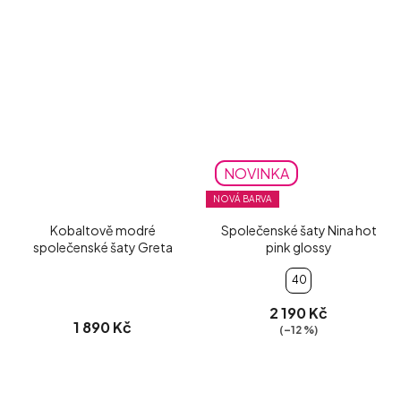
NOVINKA
NOVÁ BARVA
Kobaltově modré
Společenské šaty Nina hot
společenské šaty Greta
pink glossy
40
2 190 Kč
1 890 Kč
(–12 %)