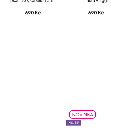
psaníčko/kabelka Laura
Laura Biaggi
Biaggi
690 Kč
690 Kč
NOVINKA
MŮJ TIP