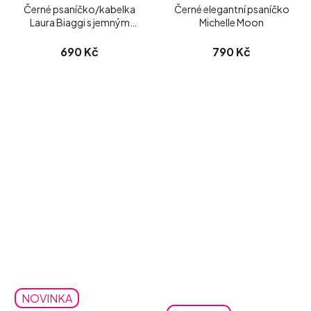
Černé psaníčko/kabelka
Černé elegantní psaníčko
Laura Biaggi s jemným
Michelle Moon
třpytem
690 Kč
790 Kč
NOVINKA