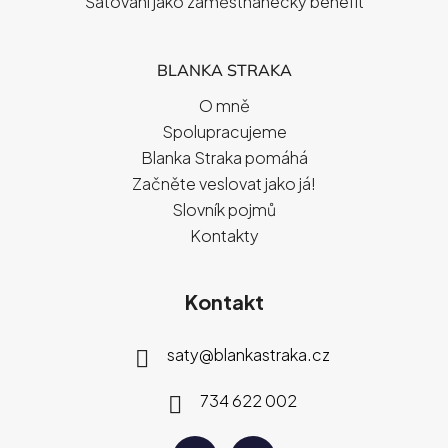
Šatování jako zaměstnanecký benefit
BLANKA STRAKA
O mně
Spolupracujeme
Blanka Straka pomáhá
Začněte veslovat jako já!
Slovník pojmů
Kontakty
Kontakt
saty
@
blankastraka.cz
734 622 002