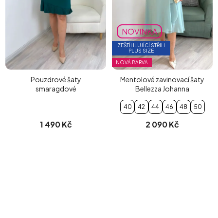
NOVINKA
ZEŠTÍHLUJÍCÍ STŘIH
PLUS SIZE
NOVÁ BARVA
Pouzdrové šaty
Mentolové zavinovací šaty
smaragdové
Bellezza Johanna
40
42
44
46
48
50
1 490 Kč
2 090 Kč