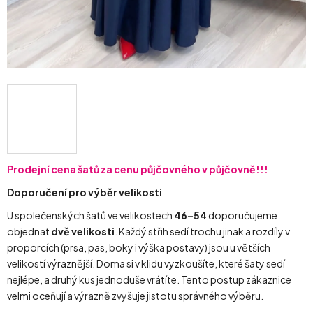
Prodejní cena šatů za cenu půjčovného v půjčovně!!!
Doporučení pro výběr velikosti
U společenských šatů ve velikostech
46–54
doporučujeme
objednat
dvě velikosti
. Každý střih sedí trochu jinak a rozdíly v
proporcích (prsa, pas, boky i výška postavy) jsou u větších
velikostí výraznější. Doma si v klidu vyzkoušíte, které šaty sedí
nejlépe, a druhý kus jednoduše vrátíte. Tento postup zákaznice
velmi oceňují a výrazně zvyšuje jistotu správného výběru.