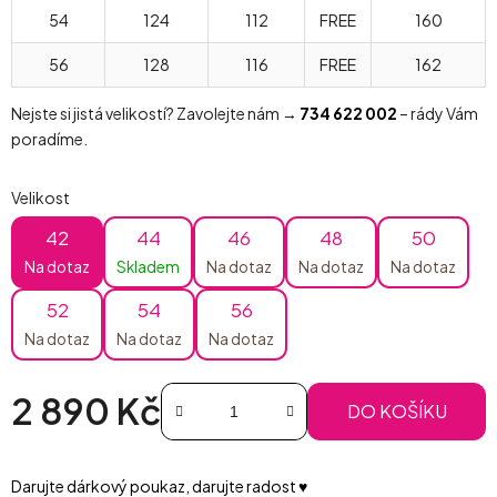
54
124
112
FREE
160
56
128
116
FREE
162
Nejste si jistá velikostí? Zavolejte nám →
734 622 002
– rády Vám
poradíme.
Velikost
42
44
46
48
50
Na dotaz
Skladem
Na dotaz
Na dotaz
Na dotaz
52
54
56
Na dotaz
Na dotaz
Na dotaz
2 890 Kč
DO KOŠÍKU
Měrná cena:
Darujte dárkový poukaz, darujte radost ♥️