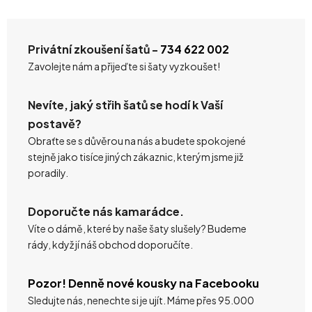
Privátní zkoušení šatů -
734 622 002
Zavolejte nám a přijeďte si šaty vyzkoušet!
Nevíte, jaký střih šatů se hodí k Vaší
postavě?
Obraťte se s důvěrou na nás a budete spokojené
stejně jako tisíce jiných zákaznic, kterým jsme již
poradily.
Doporučte nás kamarádce.
Víte o dámě, které by naše šaty slušely? Budeme
rády, když jí náš obchod doporučíte.
Pozor! Denně nové kousky na Facebooku
Sledujte nás, nenechte si je ujít. Máme přes 95.000