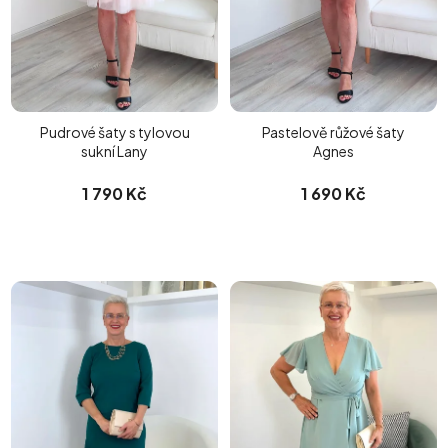
Pudrové šaty s tylovou
Pastelově růžové šaty
sukní Lany
Agnes
1 790 Kč
1 690 Kč