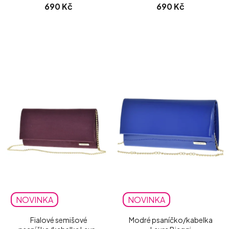
690 Kč
690 Kč
NOVINKA
NOVINKA
Fialové semišové
Modré psaníčko/kabelka