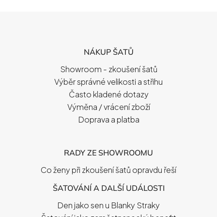
Z
Á
P
NÁKUP ŠATŮ
A
T
Showroom - zkoušení šatů
Í
Výběr správné velikosti a střihu
Často kladené dotazy
Výměna / vrácení zboží
Doprava a platba
RADY ZE SHOWROOMU
Co ženy při zkoušení šatů opravdu řeší
ŠATOVÁNÍ A DALŠÍ UDÁLOSTI
Den jako sen u Blanky Straky