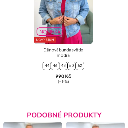
NOVINKA
NOVÝ STŘIH
Džínová bunda světle
modrá
44
46
48
50
52
990 Kč
(–9 %)
PODOBNÉ PRODUKTY