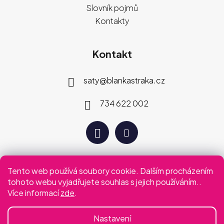
Slovník pojmů
Kontakty
Kontakt
saty
@
blankastraka.cz
734 622 002
Tento web používá soubory cookie. Dalším procházením
Plaťte jak vám vyhovuje
tohoto webu vyjadřujete souhlas s jejich používáním..
Více informací
zde
.
Podmínky ochrany osobních údajů
Obchodní podmínky
Nastavení