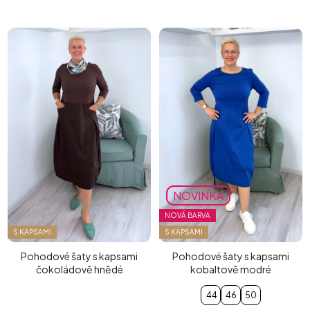
NOVINKA
NOVÁ BARVA
S KAPSAMI
S KAPSAMI
Pohodové šaty s kapsami
Pohodové šaty s kapsami
čokoládově hnědé
kobaltově modré
44
46
50