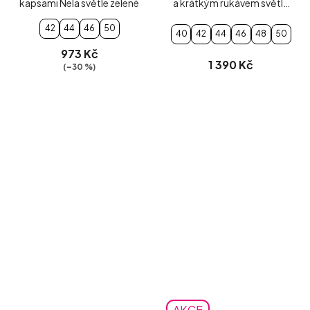
kapsami Nela světle zelené
a krátkým rukávem světle
modré
42
44
46
50
40
42
44
46
48
50
973 Kč
1 390 Kč
(–30 %)
AKCE