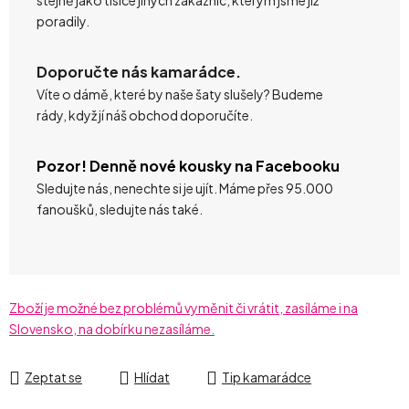
poradily.
Doporučte nás kamarádce.
Víte o dámě, které by naše šaty slušely? Budeme
rády, když jí náš obchod doporučíte.
Pozor! Denně nové kousky na Facebooku
Sledujte nás, nenechte si je ujít. Máme přes 95.000
fanoušků, sledujte nás také.
Zboží je možné bez problémů vyměnit či vrátit, zasíláme i na
Slovensko, na dobírku nezasíláme.
Zeptat se
Hlídat
Tip kamarádce