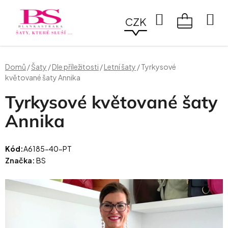
Přejít
na
Hledat
CZK
obsah
NÁKUPN
KOŠÍK
Domů
/
Šaty
/
Dle příležitosti
/
Letní šaty
/
Tyrkysové
květované šaty Annika
Tyrkysové květované šaty
Annika
Kód:
A6185-40-PT
Značka:
BS