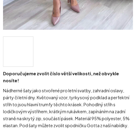
Doporučujeme zvolit číslo větší velikosti, než obvykle
nosíte!
Nádherné šaty jako stvořené pro letní svatby, zahradní oslavy,
párty či letní dny. Květovaný vzor, tyrkysový podklad a perfektní
střih to jsou hlavní trumfy těchto krásek. Pohodlný střih s
lodičkovým výstřihem, krátkým rukávkem, zapínáním na zadní
straně na skrytý zip, součástí pásek. Materiál 95% polyester, 5%
elastan. Pod šaty můžete zvolit spodničku Gotta z naší nabídky.