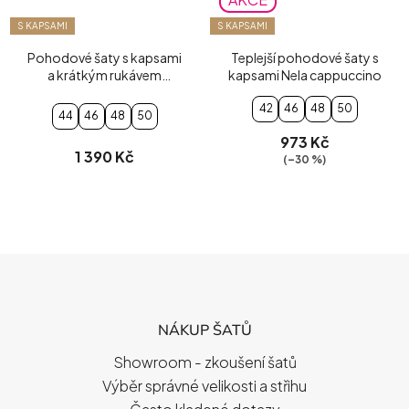
S KAPSAMI
S KAPSAMI
Pohodové šaty s kapsami
Teplejší pohodové šaty s
a krátkým rukávem
kapsami Nela cappuccino
slonová kost
42
46
48
50
44
46
48
50
973 Kč
1 390 Kč
(–30 %)
Z
Á
P
NÁKUP ŠATŮ
A
T
Showroom - zkoušení šatů
Í
Výběr správné velikosti a střihu