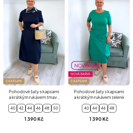
NOVINKA
NOVÁ BARVA
S KAPSAMI
S KAPSAMI
Pohodové šaty s kapsami
Pohodové šaty s kapsami
a krátkým rukávem tmavě
a krátkým rukávem zelené
modré
40
42
44
46
48
50
40
44
46
48
1 390 Kč
1 390 Kč