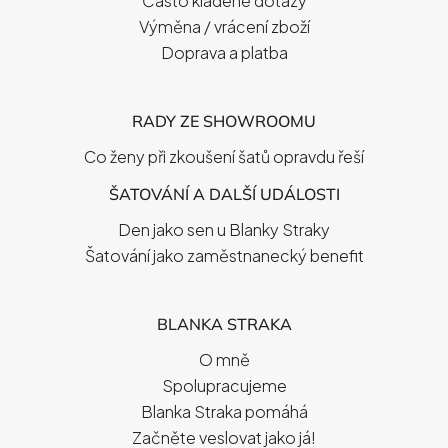
Často kladené dotazy
Výměna / vrácení zboží
Doprava a platba
RADY ZE SHOWROOMU
Co ženy při zkoušení šatů opravdu řeší
ŠATOVÁNÍ A DALŠÍ UDÁLOSTI
Den jako sen u Blanky Straky
Šatování jako zaměstnanecký benefit
BLANKA STRAKA
O mně
Spolupracujeme
Blanka Straka pomáhá
Začněte veslovat jako já!