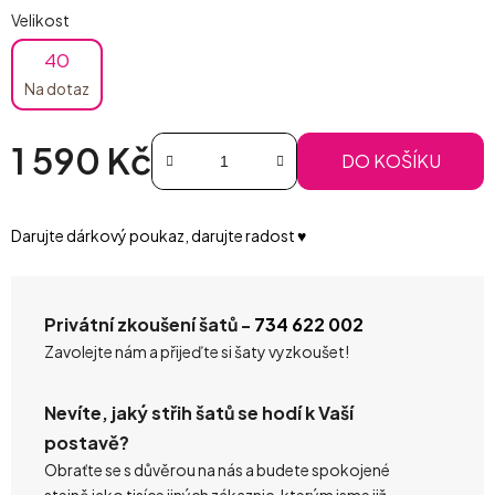
Velikost
40
Na dotaz
1 590 Kč
DO KOŠÍKU
Měrná cena:
Darujte dárkový poukaz, darujte radost ♥️
Privátní zkoušení šatů -
734 622 002
Zavolejte nám a přijeďte si šaty vyzkoušet!
Nevíte, jaký střih šatů se hodí k Vaší
postavě?
Obraťte se s důvěrou na nás a budete spokojené
stejně jako tisíce jiných zákaznic, kterým jsme již