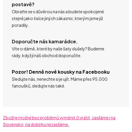
postavě?
Obraťte se s důvěrou na nás a budete spokojené
stejně jako tisíce jiných zákaznic, kterým jsme již
poradily.
Doporučte nás kamarádce.
Víte o dámě, které by naše šaty slušely? Budeme
rády, když jí náš obchod doporučíte.
Pozor! Denně nové kousky na Facebooku
Sledujte nás, nenechte si je ujít. Máme přes 95.000
fanoušků, sledujte nás také.
Zboží je možné bez problémů vyměnit či vrátit, zasíláme i na
Slovensko, na dobírku nezasíláme.