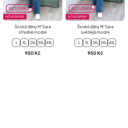
NOVINKA
NOVINKA
NOVÁ BARVA
NOVÁ BARVA
Široké džíny M´Sara
Široké džíny M´Sara
středně modré
světlejší modré
L
XL
2XL
3XL
4XL
L
XL
2XL
3XL
4XL
950 Kč
950 Kč