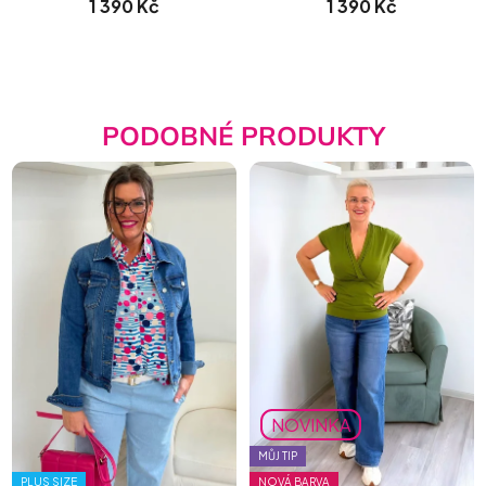
1 390 Kč
1 390 Kč
PODOBNÉ PRODUKTY
NOVINKA
MŮJ TIP
PLUS SIZE
NOVÁ BARVA