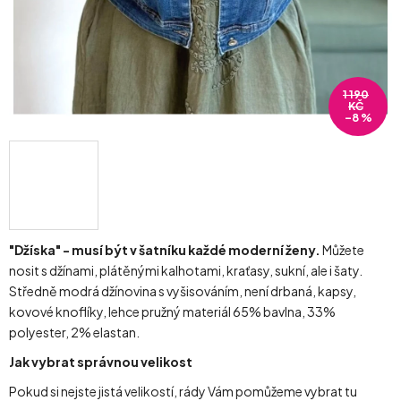
1 190
KČ
–8 %
"Džíska" - musí být v šatníku každé moderní ženy.
Můžete
nosit s džínami, plátěnými kalhotami, kraťasy, sukní, ale i šaty.
Středně modrá džínovina s vyšisováním, není drbaná, kapsy,
kovové knoflíky, lehce pružný materiál 65% bavlna, 33%
polyester, 2% elastan.
Jak vybrat správnou velikost
Pokud si nejste jistá velikostí, rády Vám pomůžeme vybrat tu