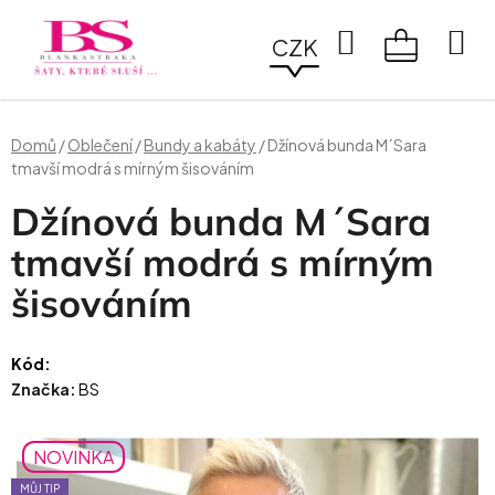
Přejít
na
Hledat
CZK
obsah
NÁKUPN
KOŠÍK
Domů
/
Oblečení
/
Bundy a kabáty
/
Džínová bunda M´Sara
tmavší modrá s mírným šisováním
Džínová bunda M´Sara
tmavší modrá s mírným
šisováním
Kód:
Značka:
BS
NOVINKA
MŮJ TIP