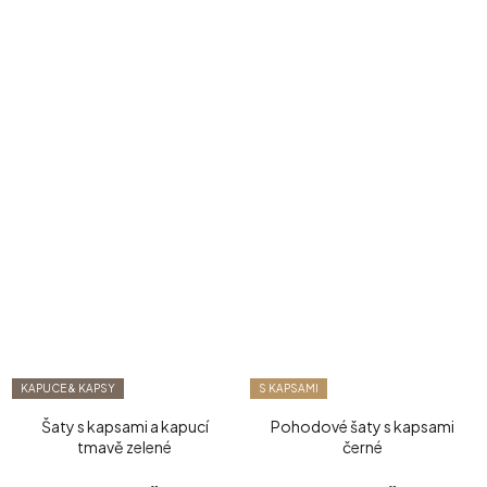
KAPUCE & KAPSY
S KAPSAMI
Šaty s kapsami a kapucí
Pohodové šaty s kapsami
tmavě zelené
černé