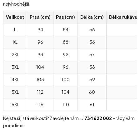
nejvhodnější.
Velikost
Prsa (cm)
Pas (cm)
Délka (cm)
Délka rukávu
L
94
84
56
XL
96
88
56
2XL
98
92
57
3XL
104
96
58
4XL
108
100
59
5XL
112
104
60
6XL
116
110
61
Nejste si jistá velikostí? Zavolejte nám →
734 622 002
– rády Vám
poradíme.