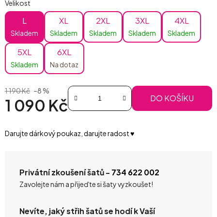
Velikost
L
XL
2XL
3XL
4XL
Skladem
Skladem
Skladem
Skladem
Skladem
5XL
6XL
Skladem
Na dotaz
1 190 Kč
–8 %
DO KOŠÍKU
1 090 Kč
Měrná cena:
Darujte dárkový poukaz, darujte radost ♥️
Privátní zkoušení šatů -
734 622 002
Zavolejte nám a přijeďte si šaty vyzkoušet!
Nevíte, jaký střih šatů se hodí k Vaší