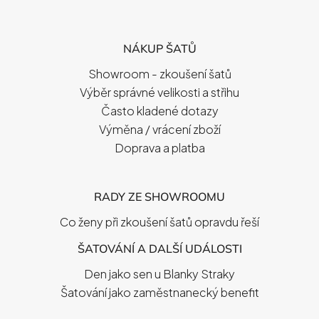
Á
P
NÁKUP ŠATŮ
A
T
Showroom - zkoušení šatů
Í
Výběr správné velikosti a střihu
Často kladené dotazy
Výměna / vrácení zboží
Doprava a platba
RADY ZE SHOWROOMU
Co ženy při zkoušení šatů opravdu řeší
ŠATOVÁNÍ A DALŠÍ UDÁLOSTI
Den jako sen u Blanky Straky
Šatování jako zaměstnanecký benefit