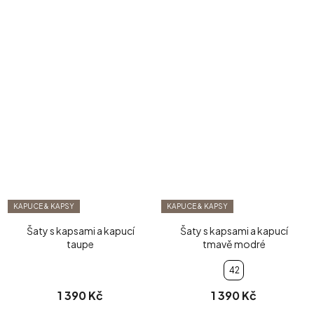
KAPUCE & KAPSY
KAPUCE & KAPSY
Šaty s kapsami a kapucí
Šaty s kapsami a kapucí
taupe
tmavě modré
42
1 390 Kč
1 390 Kč