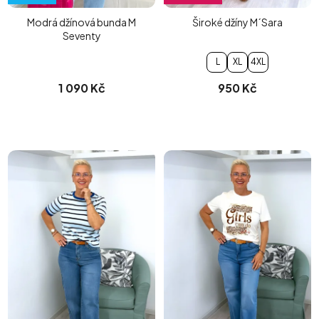
Modrá džínová bunda M
Široké džíny M´Sara
Seventy
L
XL
4XL
1 090 Kč
950 Kč