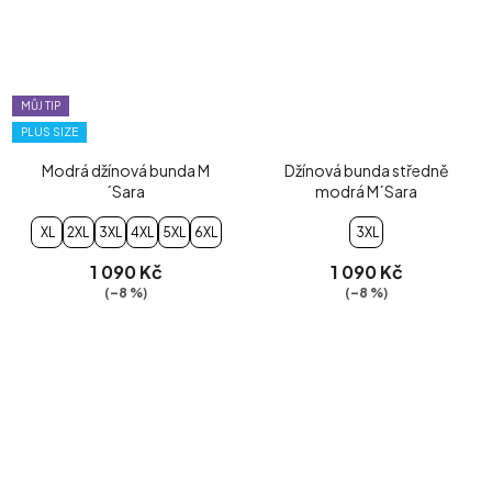
MŮJ TIP
PLUS SIZE
Modrá džínová bunda M
Džínová bunda středně
´Sara
modrá M´Sara
XL
2XL
3XL
4XL
5XL
6XL
3XL
1 090 Kč
1 090 Kč
(–8 %)
(–8 %)