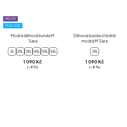
MŮJ TIP
PLUS SIZE
Modrá džínová bunda M
Džínová bunda středně
´Sara
modrá M´Sara
XL
2XL
3XL
4XL
5XL
6XL
3XL
1 090 Kč
1 090 Kč
(–8 %)
(–8 %)