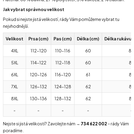
Jak vybrat správnou velikost
Pokud si nejste jistá velikostí, rády Vám pomůžeme vybrat tu
nejvhodnější.
Velikost
Prsa (cm)
Pas (cm)
Délka (cm)
Délka rukávu 
4XL
112-120
110-116
60
8
5XL
114-122
112-118
60
8
6XL
120-126
116-120
61
8
7XL
126-132
124-128
62
8
8XL
130-136
128-132
62
87
-
-
-
-
-
Nejste si jistá velikostí? Zavolejte nám →
734 622 002
– rády Vám
poradíme.