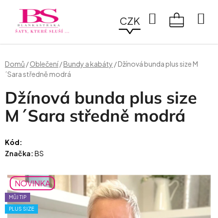
Přejít
na
Hledat
CZK
obsah
NÁKUPN
KOŠÍK
Domů
/
Oblečení
/
Bundy a kabáty
/
Džínová bunda plus size M
´Sara středně modrá
Džínová bunda plus size
M´Sara středně modrá
Kód:
Značka:
BS
NOVINKA
MŮJ TIP
PLUS SIZE