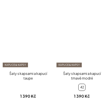
KAPUCE & KAPSY
KAPUCE & KAPSY
Šaty s kapsami a kapucí
Šaty s kapsami a kapucí
taupe
tmavě modré
42
1 390 Kč
1 390 Kč