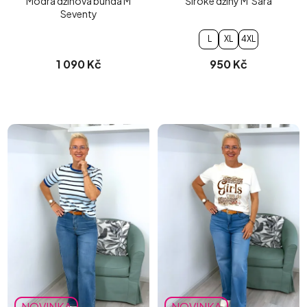
Modrá džínová bunda M
Široké džíny M´Sara
Seventy
L
XL
4XL
1 090 Kč
950 Kč
NOVINKA
NOVINKA