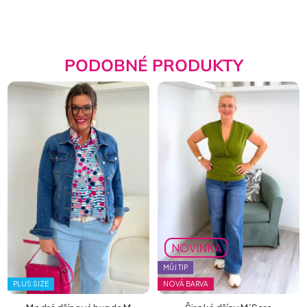
PODOBNÉ PRODUKTY
NOVINKA
MŮJ TIP
PLUS SIZE
NOVÁ BARVA