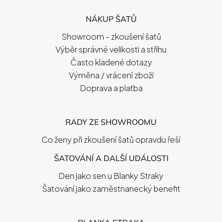
P
NÁKUP ŠATŮ
A
T
Showroom - zkoušení šatů
Í
Výběr správné velikosti a střihu
Často kladené dotazy
Výměna / vrácení zboží
Doprava a platba
RADY ZE SHOWROOMU
Co ženy při zkoušení šatů opravdu řeší
ŠATOVÁNÍ A DALŠÍ UDÁLOSTI
Den jako sen u Blanky Straky
Šatování jako zaměstnanecký benefit