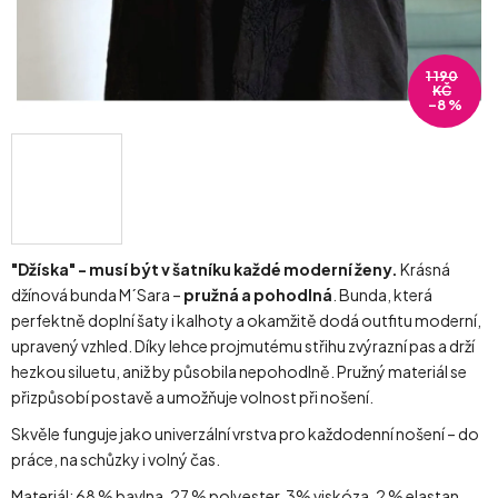
1 190
KČ
–8 %
"Džíska" - musí být v šatníku každé moderní ženy.
Krásná
džínová bunda M´Sara –
pružná a pohodlná
. Bunda, která
perfektně doplní šaty i kalhoty a okamžitě dodá outfitu moderní,
upravený vzhled. Díky lehce projmutému střihu zvýrazní pas a drží
hezkou siluetu, aniž by působila nepohodlně. Pružný materiál se
přizpůsobí postavě a umožňuje volnost při nošení.
Skvěle funguje jako univerzální vrstva pro každodenní nošení – do
práce, na schůzky i volný čas.
Materiál: 68 % bavlna, 27 % polyester, 3% viskóza, 2 % elastan.