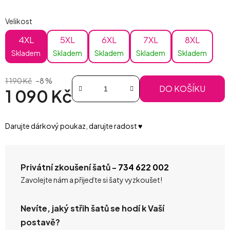
Velikost
4XL
5XL
6XL
7XL
8XL
Skladem
Skladem
Skladem
Skladem
Skladem
1 190 Kč
–8 %
DO KOŠÍKU
1 090 Kč
Měrná cena:
Darujte dárkový poukaz, darujte radost ♥️
Privátní zkoušení šatů -
734 622 002
Zavolejte nám a přijeďte si šaty vyzkoušet!
Nevíte, jaký střih šatů se hodí k Vaší
postavě?