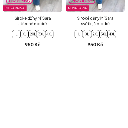
NOVÁ BARVA
NOVÁ BARVA
Široké džíny M´Sara
Široké džíny M´Sara
středně modré
světlejší modré
L
XL
2XL
3XL
4XL
L
XL
2XL
3XL
4XL
950 Kč
950 Kč