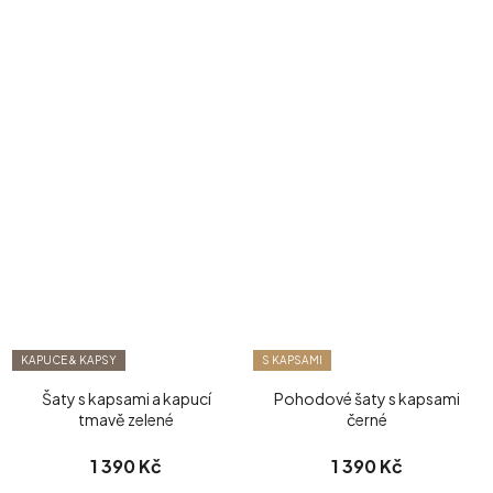
KAPUCE & KAPSY
S KAPSAMI
Šaty s kapsami a kapucí
Pohodové šaty s kapsami
tmavě zelené
černé
1 390 Kč
1 390 Kč