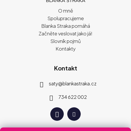
BLANKA STRAKA
O mně
Spolupracujeme
Blanka Straka pomáhá
Začněte veslovat jako já!
Slovník pojmů
Kontakty
Kontakt
saty
@
blankastraka.cz
734 622 002