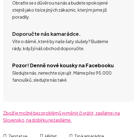
Obraťte se s důvěrou na nás a budete spokojené
stejně jako tisíce jiných zákaznic, kterým jsme již
poradily.
Doporučte nás kamarádce.
Víte o dámě, které by naše šaty slušely? Budeme
rády, když jí náš obchod doporučíte.
Pozor! Denně nové kousky na Facebooku
Sledujte nás, nenechte si je ujít. Máme přes 95.000
fanoušků, sledujte nás také.
Zboží je možné bez problémů vyměnit či vrátit, zasíláme i na
Slovensko, na dobírku nezasíláme.
Zeptat se
Hlídat
Tip kamarádce