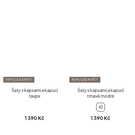
KAPUCE & KAPSY
KAPUCE & KAPSY
Šaty s kapsami a kapucí
Šaty s kapsami a kapucí
taupe
tmavě modré
42
1 390 Kč
1 390 Kč