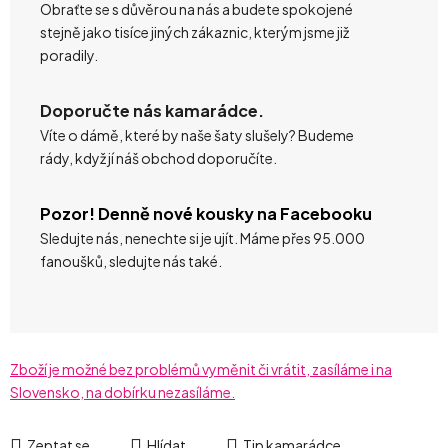
Obraťte se s důvěrou na nás a budete spokojené
stejně jako tisíce jiných zákaznic, kterým jsme již
poradily.
Doporučte nás kamarádce.
Víte o dámě, které by naše šaty slušely? Budeme
rády, když jí náš obchod doporučíte.
Pozor! Denně nové kousky na Facebooku
Sledujte nás, nenechte si je ujít. Máme přes 95.000
fanoušků, sledujte nás také.
Zboží je možné bez problémů vyměnit či vrátit, zasíláme i na
Slovensko, na dobírku nezasíláme.
Zeptat se
Hlídat
Tip kamarádce