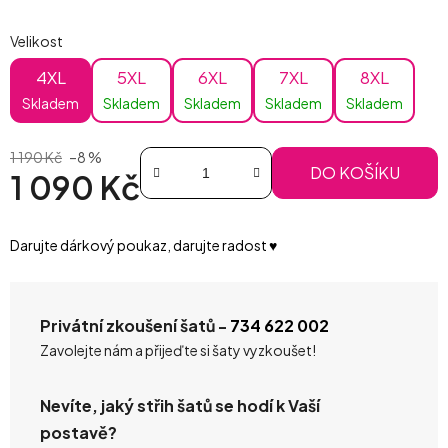
Velikost
4XL
5XL
6XL
7XL
8XL
Skladem
Skladem
Skladem
Skladem
Skladem
1 190 Kč
–8 %
DO KOŠÍKU
1 090 Kč
Měrná cena:
Darujte dárkový poukaz, darujte radost ♥️
Privátní zkoušení šatů -
734 622 002
Zavolejte nám a přijeďte si šaty vyzkoušet!
Nevíte, jaký střih šatů se hodí k Vaší
postavě?