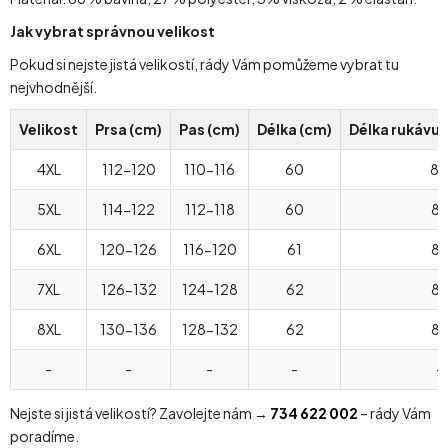
Jak vybrat správnou velikost
Pokud si nejste jistá velikostí, rády Vám pomůžeme vybrat tu
nejvhodnější.
Velikost
Prsa (cm)
Pas (cm)
Délka (cm)
Délka rukávu 
4XL
112-120
110-116
60
8
5XL
114-122
112-118
60
8
6XL
120-126
116-120
61
8
7XL
126-132
124-128
62
8
8XL
130-136
128-132
62
87
-
-
-
-
-
Nejste si jistá velikostí? Zavolejte nám →
734 622 002
– rády Vám
poradíme.