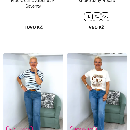
Modrá džínová bunda M
Široké džíny M´Sara
Seventy
L
XL
4XL
1 090 Kč
950 Kč
NOVINKA
NOVINKA