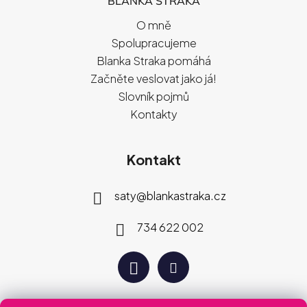
BLANKA STRAKA
O mně
Spolupracujeme
Blanka Straka pomáhá
Začněte veslovat jako já!
Slovník pojmů
Kontakty
Kontakt
saty
@
blankastraka.cz
734 622 002