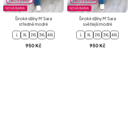
NOVÁ BARVA
NOVÁ BARVA
Široké džíny M´Sara
Široké džíny M´Sara
středně modré
světlejší modré
L
XL
2XL
3XL
4XL
L
XL
2XL
3XL
4XL
950 Kč
950 Kč