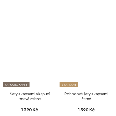
KAPUCE & KAPSY
S KAPSAMI
Šaty s kapsami a kapucí
Pohodové šaty s kapsami
tmavě zelené
černé
1 390 Kč
1 390 Kč