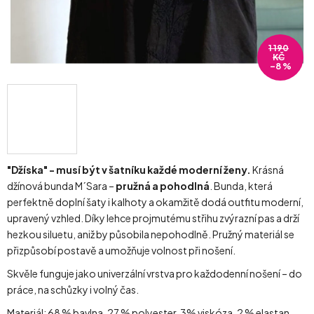
1 190
KČ
–8 %
"Džíska" - musí být v šatníku každé moderní ženy.
Krásná
džínová bunda M´Sara –
pružná a pohodlná
. Bunda, která
perfektně doplní šaty i kalhoty a okamžitě dodá outfitu moderní,
upravený vzhled. Díky lehce projmutému střihu zvýrazní pas a drží
hezkou siluetu, aniž by působila nepohodlně. Pružný materiál se
přizpůsobí postavě a umožňuje volnost při nošení.
Skvěle funguje jako univerzální vrstva pro každodenní nošení – do
práce, na schůzky i volný čas.
Materiál: 68 % bavlna, 27 % polyester, 3% viskóza, 2 % elastan.