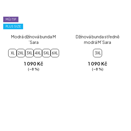
MŮJ TIP
PLUS SIZE
Modrá džínová bunda M
Džínová bunda středně
´Sara
modrá M´Sara
XL
2XL
3XL
4XL
5XL
6XL
3XL
1 090 Kč
1 090 Kč
(–8 %)
(–8 %)