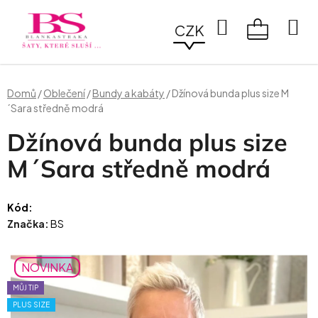
Přejít
na
Hledat
CZK
obsah
NÁKUPN
KOŠÍK
Domů
/
Oblečení
/
Bundy a kabáty
/
Džínová bunda plus size M
´Sara středně modrá
Džínová bunda plus size
M´Sara středně modrá
Kód:
Značka:
BS
NOVINKA
MŮJ TIP
PLUS SIZE