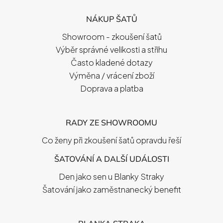
P
NÁKUP ŠATŮ
A
T
Showroom - zkoušení šatů
Í
Výběr správné velikosti a střihu
Často kladené dotazy
Výměna / vrácení zboží
Doprava a platba
RADY ZE SHOWROOMU
Co ženy při zkoušení šatů opravdu řeší
ŠATOVÁNÍ A DALŠÍ UDÁLOSTI
Den jako sen u Blanky Straky
Šatování jako zaměstnanecký benefit