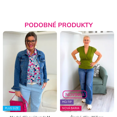
PODOBNÉ PRODUKTY
NOVINKA
MŮJ TIP
PLUS SIZE
NOVÁ BARVA