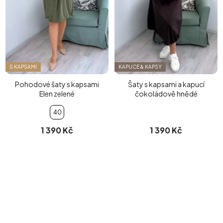
S KAPSAMI
KAPUCE & KAPSY
Pohodové šaty s kapsami
Šaty s kapsami a kapucí
Elen zelené
čokoládově hnědé
40
1 390 Kč
1 390 Kč