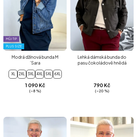
MŮJ TIP
PLUS SIZE
Modrá džínová bunda M
Lehká dámská bunda do
´Sara
pasu čokoládově hnědá
XL
2XL
3XL
4XL
5XL
6XL
1 090 Kč
790 Kč
(–8 %)
(–20 %)