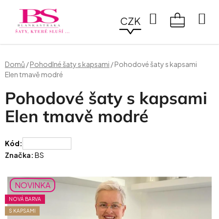
Přejít
na
Hledat
CZK
obsah
NÁKUPN
KOŠÍK
Domů
/
Pohodlné šaty s kapsami
/
Pohodové šaty s kapsami
Elen tmavě modré
Pohodové šaty s kapsami
Elen tmavě modré
Kód:
Značka:
BS
NOVINKA
NOVÁ BARVA
S KAPSAMI