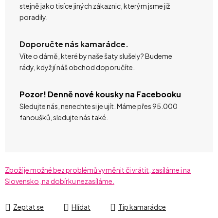
stejně jako tisíce jiných zákaznic, kterým jsme již
poradily.
Doporučte nás kamarádce.
Víte o dámě, které by naše šaty slušely? Budeme
rády, když jí náš obchod doporučíte.
Pozor! Denně nové kousky na Facebooku
Sledujte nás, nenechte si je ujít. Máme přes 95.000
fanoušků, sledujte nás také.
Zboží je možné bez problémů vyměnit či vrátit, zasíláme i na
Slovensko, na dobírku nezasíláme.
Zeptat se
Hlídat
Tip kamarádce