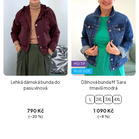
MŮJ TIP
PLUS SIZE
Lehká dámská bunda do
Džínová bunda M´Sara
pasu vínová
tmavší modrá
L
2XL
3XL
4XL
790 Kč
1 090 Kč
(–20 %)
(–8 %)