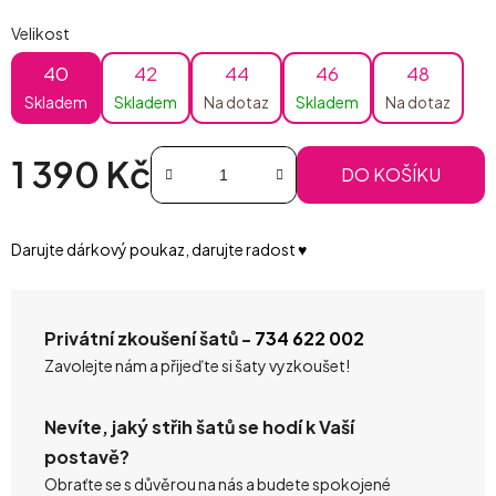
Velikost
40
42
44
46
48
Skladem
Skladem
Na dotaz
Skladem
Na dotaz
1 390 Kč
DO KOŠÍKU
Měrná cena:
Darujte dárkový poukaz, darujte radost ♥️
Privátní zkoušení šatů -
734 622 002
Zavolejte nám a přijeďte si šaty vyzkoušet!
Nevíte, jaký střih šatů se hodí k Vaší
postavě?
Obraťte se s důvěrou na nás a budete spokojené