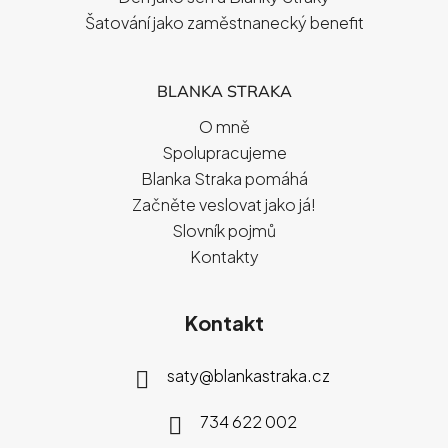
Šatování jako zaměstnanecký benefit
BLANKA STRAKA
O mně
Spolupracujeme
Blanka Straka pomáhá
Začněte veslovat jako já!
Slovník pojmů
Kontakty
Kontakt
saty
@
blankastraka.cz
734 622 002