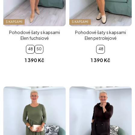
S KAPSAMI
S KAPSAMI
Pohodové šaty s kapsami
Pohodové šaty s kapsami
Elen fuchsiové
Elen petrolejové
48
50
48
1 390 Kč
1 390 Kč