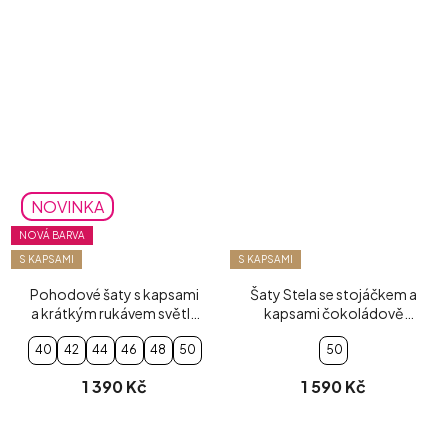
NOVINKA
NOVÁ BARVA
S KAPSAMI
S KAPSAMI
Pohodové šaty s kapsami
Šaty Stela se stojáčkem a
a krátkým rukávem světle
kapsami čokoládově
modré
hnědé
40
42
44
46
48
50
50
1 390 Kč
1 590 Kč