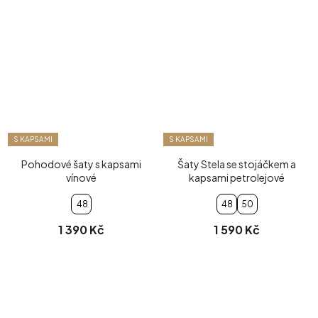
S KAPSAMI
S KAPSAMI
Pohodové šaty s kapsami
Šaty Stela se stojáčkem a
vínové
kapsami petrolejové
48
48
50
1 390 Kč
1 590 Kč