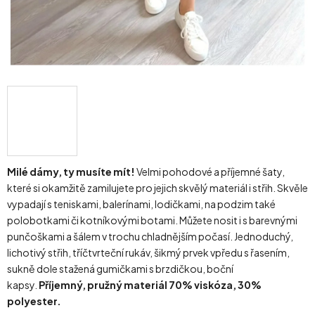
Milé dámy, ty musíte mít!
Velmi pohodové a příjemné šaty,
které si okamžitě zamilujete pro jejich skvělý materiál i střih. Skvěle
vypadají s teniskami, balerínami, lodičkami, na podzim také
polobotkami či kotníkovými botami. Můžete nosit i s barevnými
punčoškami a šálem v trochu chladnějším počasí. Jednoduchý,
lichotivý střih, tříčtvrteční rukáv, šikmý prvek vpředu s řasením,
sukně dole stažená gumičkami s brzdičkou, boční
kapsy.
Příjemný, pružný materiál 70% viskóza, 30%
polyester.