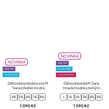
NOVINKA
NOVINKA
MŮJ TIP
MŮJ TIP
PLUS SIZE
PLUS SIZE
NOVÁ BARVA
Džínová bunda plus size M
Džínová bunda M´Sara
´Sara středně modrá
tmavší modrá s mírným
šisováním
4XL
5XL
6XL
7XL
8XL
L
XL
2XL
3XL
4XL
5XL
1 090 Kč
1 090 Kč