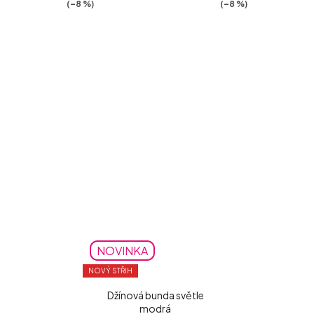
(–8 %)
(–8 %)
NOVINKA
NOVÝ STŘIH
Džínová bunda světle
modrá