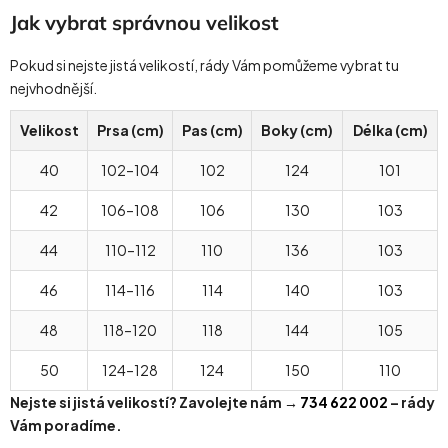
Jak vybrat správnou velikost
Pokud si nejste jistá velikostí, rády Vám pomůžeme vybrat tu
nejvhodnější.
Velikost
Prsa (cm)
Pas (cm)
Boky (cm)
Délka (cm)
40
102–104
102
124
101
42
106–108
106
130
103
44
110–112
110
136
103
46
114–116
114
140
103
48
118–120
118
144
105
50
124–128
124
150
110
Nejste si jistá velikostí? Zavolejte nám →
734 622 002
– rády
Vám poradíme.