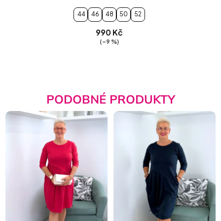
44
46
48
50
52
990 Kč
(–9 %)
PODOBNÉ PRODUKTY