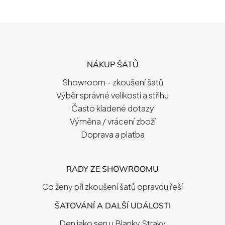
Z
Á
P
NÁKUP ŠATŮ
A
T
Showroom - zkoušení šatů
Í
Výběr správné velikosti a střihu
Často kladené dotazy
Výměna / vrácení zboží
Doprava a platba
RADY ZE SHOWROOMU
Co ženy při zkoušení šatů opravdu řeší
ŠATOVÁNÍ A DALŠÍ UDÁLOSTI
Den jako sen u Blanky Straky