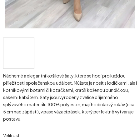
Nádherné a elegantní košilové šaty, které se hodí pro každou
příležitost i společenskou událost. Můžete je nosit s lodičkami, ale i
kotníkovými botami či kozačkami, kratší koženou bundičkou,
sakem i kabátem. Šaty jsou vyrobeny z velice příjemného
splývavého materiálu 100% polyester, mají hodinkový rukáv (cca
5 cm nad zápěstí), v pase vázací pásek, který perfektně vytvaruje
postavu.
Velikost