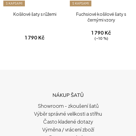
S KAPSAMI
S KAPSAMI
Košilové šaty s růžemi
Fuchsiové košilové šaty s
černými vzory
1 790 Kč
1 790 Kč
(–10 %)
Z
Á
P
NÁKUP ŠATŮ
A
T
Showroom - zkoušení šatů
Í
Výběr správné velikosti a střihu
Často kladené dotazy
Výměna / vrácení zboží