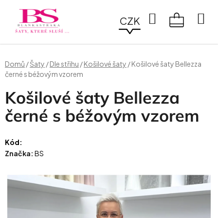
Přejít
na
Hledat
CZK
obsah
NÁKUPN
KOŠÍK
Domů
/
Šaty
/
Dle střihu
/
Košilové šaty
/
Košilové šaty Bellezza
černé s béžovým vzorem
Košilové šaty Bellezza
černé s béžovým vzorem
Kód:
Značka:
BS