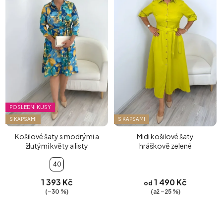
POSLEDNÍ KUSY
S KAPSAMI
S KAPSAMI
Košilové šaty s modrými a
Midi košilové šaty
žlutými květy a listy
hráškově zelené
40
1 393 Kč
1 490 Kč
od
(–30 %)
(až –25 %)