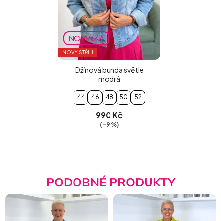
NOVINKA
NOVÝ STŘIH
Džínová bunda světle
modrá
44
46
48
50
52
990 Kč
(–9 %)
PODOBNÉ PRODUKTY