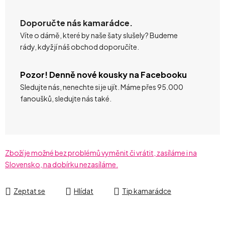
Doporučte nás kamarádce.
Víte o dámě, které by naše šaty slušely? Budeme
rády, když jí náš obchod doporučíte.
Pozor! Denně nové kousky na Facebooku
Sledujte nás, nenechte si je ujít. Máme přes 95.000
fanoušků, sledujte nás také.
Zboží je možné bez problémů vyměnit či vrátit, zasíláme i na
Slovensko, na dobírku nezasíláme.
Zeptat se
Hlídat
Tip kamarádce