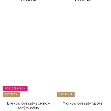
POSLEDNÍ KUSY
S KAPSAMI
S KAPSAMI
Bílé košilové šaty s černo -
Midi košilové šaty růžové
šedými květy