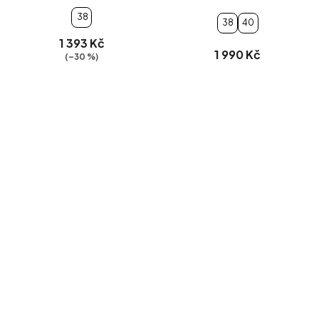
38
38
40
1 393 Kč
1 990 Kč
(–30 %)