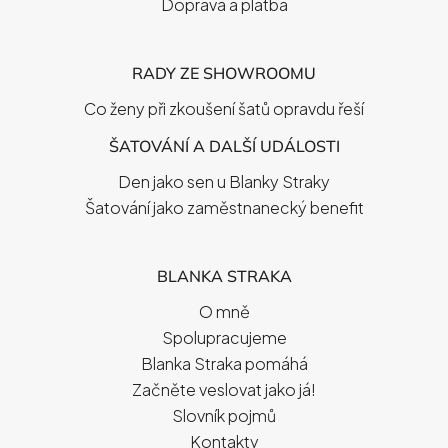
Doprava a platba
RADY ZE SHOWROOMU
Co ženy při zkoušení šatů opravdu řeší
ŠATOVÁNÍ A DALŠÍ UDÁLOSTI
Den jako sen u Blanky Straky
Šatování jako zaměstnanecký benefit
BLANKA STRAKA
O mně
Spolupracujeme
Blanka Straka pomáhá
Začněte veslovat jako já!
Slovník pojmů
Kontakty