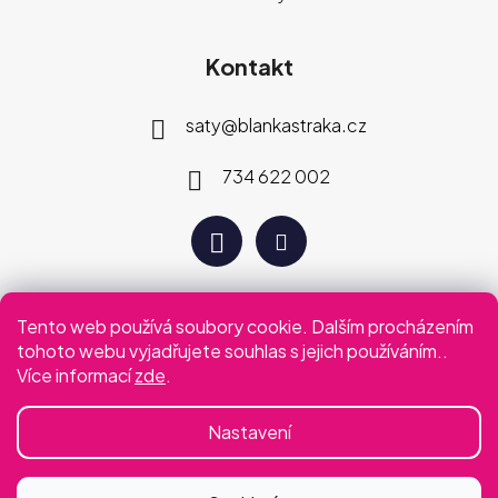
Kontakt
saty
@
blankastraka.cz
734 622 002
Tento web používá soubory cookie. Dalším procházením
Plaťte jak vám vyhovuje
tohoto webu vyjadřujete souhlas s jejich používáním..
Více informací
zde
.
Podmínky ochrany osobních údajů
Obchodní podmínky
Nastavení