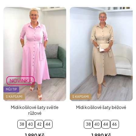
NOVINKA
MŮJ TIP
S KAPSAMI
S KAPSAMI
Midi košilové šaty světle
Midi košilové šaty béžové
růžové
38
40
42
44
38
40
44
46
1 990 Kč
1 990 Kč