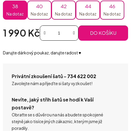
38
40
42
44
46
Na dotaz
Na dotaz
Na dotaz
Na dotaz
Na dotaz
1 990 Kč
DO KOŠÍKU
Měrná cena:
Darujte dárkový poukaz, darujte radost ♥️
Privátní zkoušení šatů -
734 622 002
Zavolejte nám a přijeďte si šaty vyzkoušet!
Nevíte, jaký střih šatů se hodí k Vaší
postavě?
Obraťte se s důvěrou na nás a budete spokojené
stejně jako tisíce jiných zákaznic, kterým jsme již
poradily.