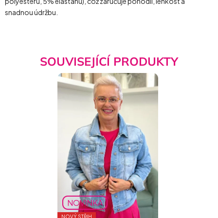
polyesteru, 5% elastanu), což zaručuje pohodlí, lehkost a
snadnou údržbu.
SOUVISEJÍCÍ PRODUKTY
NOVINKA
NOVÝ STŘIH