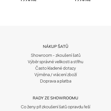
Z
Á
P
NÁKUP ŠATŮ
A
T
Showroom - zkoušení šatů
Í
Výběr správné velikosti a střihu
Často kladené dotazy
Výměna / vrácení zboží
Doprava a platba
RADY ZE SHOWROOMU
Co ženy při zkoušení šatů opravdu řeší