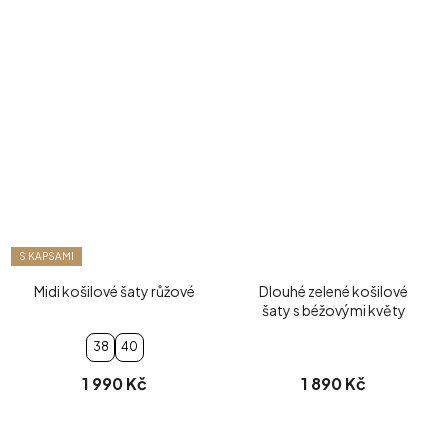
S KAPSAMI
Midi košilové šaty růžové
Dlouhé zelené košilové
šaty s béžovými květy
38
40
1 990 Kč
1 890 Kč