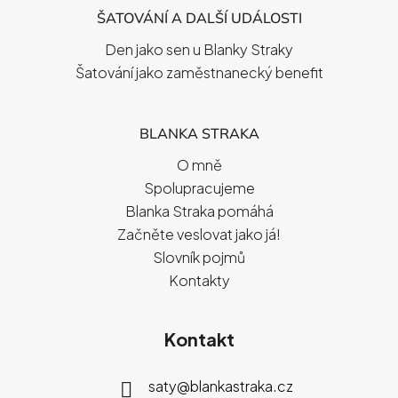
ŠATOVÁNÍ A DALŠÍ UDÁLOSTI
Den jako sen u Blanky Straky
Šatování jako zaměstnanecký benefit
BLANKA STRAKA
O mně
Spolupracujeme
Blanka Straka pomáhá
Začněte veslovat jako já!
Slovník pojmů
Kontakty
Kontakt
saty
@
blankastraka.cz