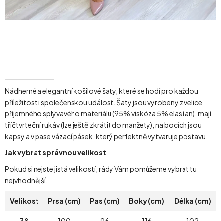
Nádherné a elegantní košilové šaty, které se hodí pro každou
příležitost i společenskou událost. Šaty jsou vyrobeny z velice
příjemného splývavého materiálu (95% viskóza 5% elastan), mají
tříčtvrteční rukáv (lze ještě zkrátit do manžety), na bocích jsou
kapsy a v pase vázací pásek, který perfektně vytvaruje postavu.
Jak vybrat správnou velikost
Pokud si nejste jistá velikostí, rády Vám pomůžeme vybrat tu
nejvhodnější.
Velikost
Prsa (cm)
Pas (cm)
Boky (cm)
Délka (cm)
38
100
96
116
102