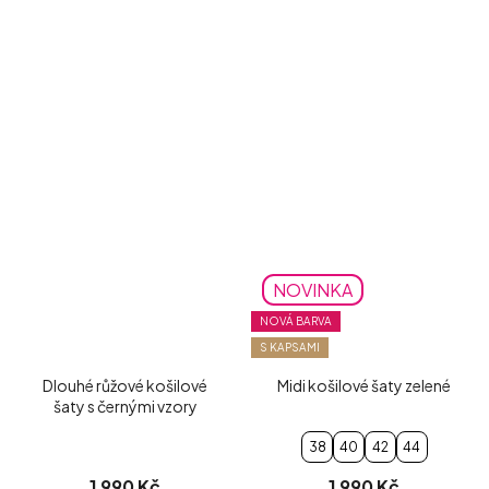
NOVINKA
NOVÁ BARVA
S KAPSAMI
Dlouhé růžové košilové
Midi košilové šaty zelené
šaty s černými vzory
38
40
42
44
1 990 Kč
1 990 Kč