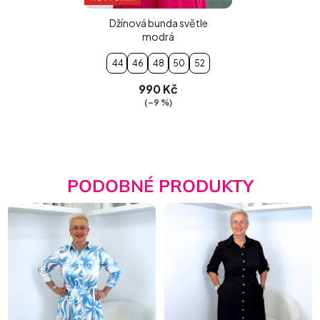
Džínová bunda světle
modrá
44
46
48
50
52
990 Kč
(–9 %)
PODOBNÉ PRODUKTY