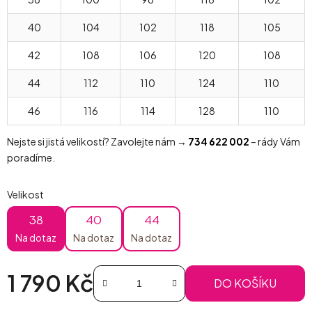
40
104
102
118
105
42
108
106
120
108
44
112
110
124
110
46
116
114
128
110
Nejste si jistá velikostí? Zavolejte nám →
734 622 002
– rády Vám
poradíme.
Velikost
38
40
44
Na dotaz
Na dotaz
Na dotaz
1 790 Kč
DO KOŠÍKU
Měrná cena: