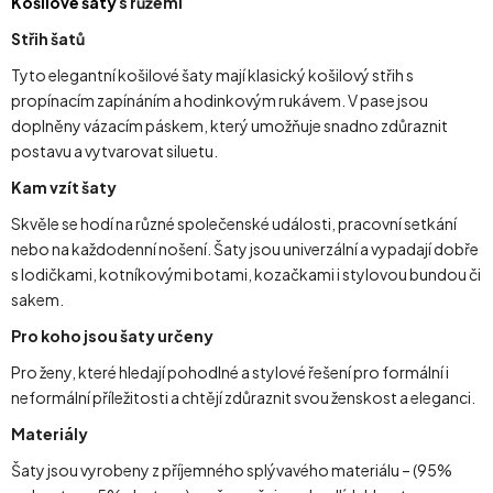
Košilové šaty
s růžemi
Střih šatů
Tyto elegantní košilové šaty mají klasický košilový střih s
propínacím zapínáním a hodinkovým rukávem. V pase jsou
doplněny vázacím páskem, který umožňuje snadno zdůraznit
postavu a vytvarovat siluetu.
Kam vzít šaty
Skvěle se hodí na různé společenské události, pracovní setkání
nebo na každodenní nošení. Šaty jsou univerzální a vypadají dobře
s lodičkami, kotníkovými botami, kozačkami i stylovou bundou či
sakem.
Pro koho jsou šaty určeny
Pro ženy, které hledají pohodlné a stylové řešení pro formální i
neformální příležitosti a chtějí zdůraznit svou ženskost a eleganci.
Materiály
Šaty jsou vyrobeny z příjemného splývavého materiálu – (95%