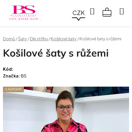
Přejít
na
Hledat
CZK
obsah
NÁKUPN
KOŠÍK
Domů
/
Šaty
/
Dle střihu
/
Košilové šaty
/
Košilové šaty s růžemi
Košilové šaty s růžemi
Kód:
Značka:
BS
S KAPSAMI