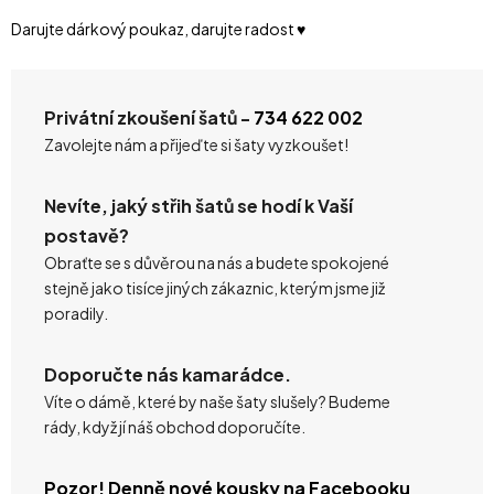
Darujte dárkový poukaz, darujte radost ♥️
Privátní zkoušení šatů -
734 622 002
Zavolejte nám a přijeďte si šaty vyzkoušet!
Nevíte, jaký střih šatů se hodí k Vaší
postavě?
Obraťte se s důvěrou na nás a budete spokojené
stejně jako tisíce jiných zákaznic, kterým jsme již
poradily.
Doporučte nás kamarádce.
Víte o dámě, které by naše šaty slušely? Budeme
rády, když jí náš obchod doporučíte.
Pozor! Denně nové kousky na Facebooku