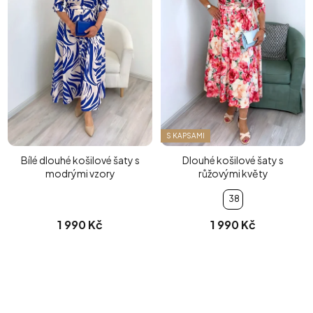
S KAPSAMI
Bílé dlouhé košilové šaty s
Dlouhé košilové šaty s
modrými vzory
růžovými květy
38
1 990 Kč
1 990 Kč