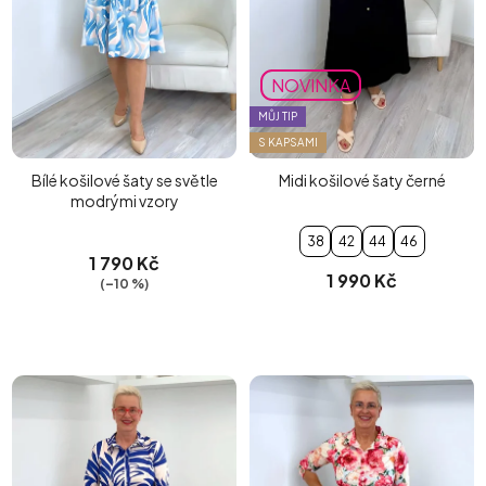
NOVINKA
MŮJ TIP
S KAPSAMI
Bílé košilové šaty se světle
Midi košilové šaty černé
modrými vzory
38
42
44
46
1 790 Kč
1 990 Kč
(–10 %)