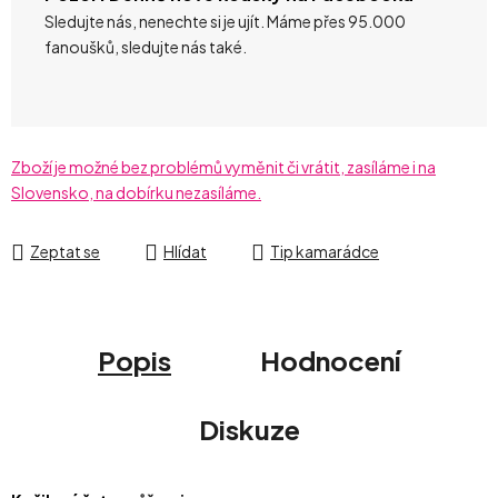
Sledujte nás, nenechte si je ujít. Máme přes 95.000
fanoušků, sledujte nás také.
Zboží je možné bez problémů vyměnit či vrátit, zasíláme i na
Slovensko, na dobírku nezasíláme.
Zeptat se
Hlídat
Tip kamarádce
Popis
Hodnocení
Diskuze