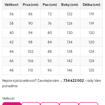
Velikost
Prsa (cm)
Pas (cm)
Boky (cm)
Délka (cm)
36
86
72
122
119
38
90
76
126
119
40
94
80
130
120
42
98
84
134
120
44
102
88
138
124
46
106
92
142
124
48
110
96
146
125
Nejste si jistá velikostí? Zavolejte nám →
734 622 002
– rády Vám
poradíme.
Velikost