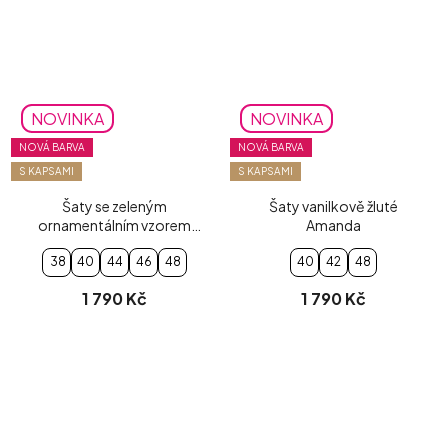
NOVINKA
NOVINKA
NOVÁ BARVA
NOVÁ BARVA
S KAPSAMI
S KAPSAMI
Šaty se zeleným
Šaty vanilkově žluté
ornamentálním vzorem
Amanda
Amanda
38
40
44
46
48
40
42
48
1 790 Kč
1 790 Kč