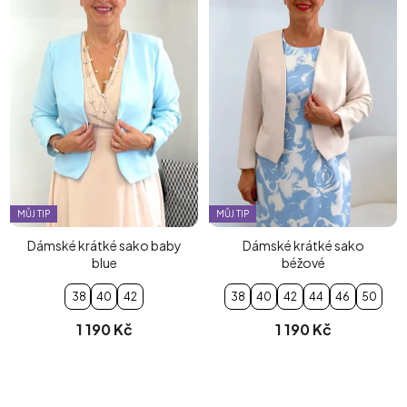
MŮJ TIP
MŮJ TIP
Dámské krátké sako baby
Dámské krátké sako
blue
béžové
38
40
42
38
40
42
44
46
50
1 190 Kč
1 190 Kč