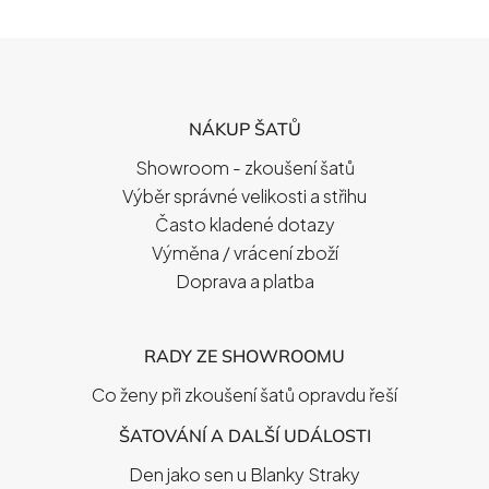
Z
Á
P
NÁKUP ŠATŮ
A
T
Showroom - zkoušení šatů
Í
Výběr správné velikosti a střihu
Často kladené dotazy
Výměna / vrácení zboží
Doprava a platba
RADY ZE SHOWROOMU
Co ženy při zkoušení šatů opravdu řeší
ŠATOVÁNÍ A DALŠÍ UDÁLOSTI
Den jako sen u Blanky Straky