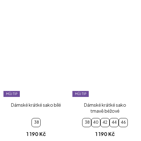
MŮJ TIP
MŮJ TIP
Dámské krátké sako bílé
Dámské krátké sako
tmavě béžové
38
38
40
42
44
46
1 190 Kč
1 190 Kč