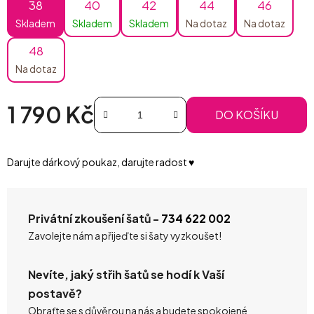
38
40
42
44
46
Skladem
Skladem
Skladem
Na dotaz
Na dotaz
48
Na dotaz
1 790 Kč
DO KOŠÍKU
Měrná cena:
Darujte dárkový poukaz, darujte radost ♥️
Privátní zkoušení šatů -
734 622 002
Zavolejte nám a přijeďte si šaty vyzkoušet!
Nevíte, jaký střih šatů se hodí k Vaší
postavě?
Obraťte se s důvěrou na nás a budete spokojené