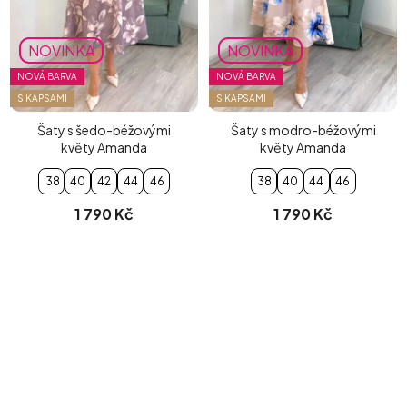
NOVINKA
NOVINKA
NOVÁ BARVA
NOVÁ BARVA
S KAPSAMI
S KAPSAMI
Šaty s šedo-béžovými
Šaty s modro-béžovými
květy Amanda
květy Amanda
38
40
42
44
46
38
40
44
46
1 790 Kč
1 790 Kč