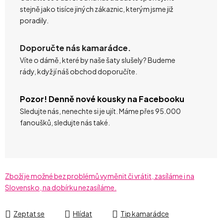
stejně jako tisíce jiných zákaznic, kterým jsme již
poradily.
Doporučte nás kamarádce.
Víte o dámě, které by naše šaty slušely? Budeme
rády, když jí náš obchod doporučíte.
Pozor! Denně nové kousky na Facebooku
Sledujte nás, nenechte si je ujít. Máme přes 95.000
fanoušků, sledujte nás také.
Zboží je možné bez problémů vyměnit či vrátit, zasíláme i na
Slovensko, na dobírku nezasíláme.
Zeptat se
Hlídat
Tip kamarádce