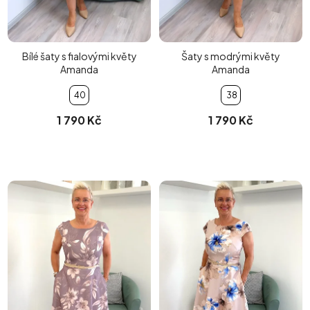
Bílé šaty s fialovými květy
Šaty s modrými květy
Amanda
Amanda
40
38
1 790 Kč
1 790 Kč