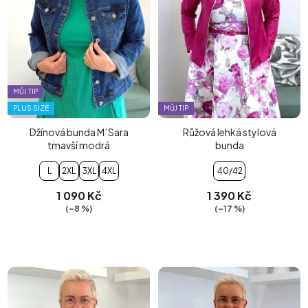
MŮJ TIP
PLUS SIZE
MŮJ TIP
Džínová bunda M´Sara
Růžová lehká stylová
tmavší modrá
bunda
L
2XL
3XL
4XL
40/42
1 090 Kč
1 390 Kč
(–8 %)
(–17 %)