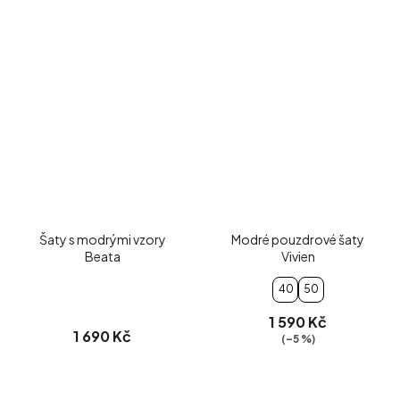
Šaty s modrými vzory
Modré pouzdrové šaty
Beata
Vivien
40
50
1 590 Kč
1 690 Kč
(–5 %)