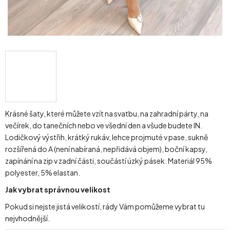
Krásné šaty, které můžete vzít na svatbu, na zahradní párty, na
večírek, do tanečních nebo ve všední den a všude budete IN.
Lodičkový výstřih, krátký rukáv, lehce projmuté v pase, sukně
rozšířená do A (není nabíraná, nepřidává objem), boční kapsy,
zapínání na zip v zadní části, součástí úzký pásek. Materiál 95%
polyester, 5% elastan.
Jak vybrat správnou velikost
Pokud si nejste jistá velikostí, rády Vám pomůžeme vybrat tu
nejvhodnější.