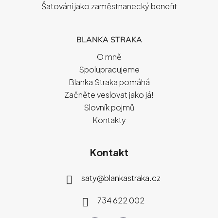
Šatování jako zaměstnanecký benefit
BLANKA STRAKA
O mně
Spolupracujeme
Blanka Straka pomáhá
Začněte veslovat jako já!
Slovník pojmů
Kontakty
Kontakt
saty
@
blankastraka.cz
734 622 002