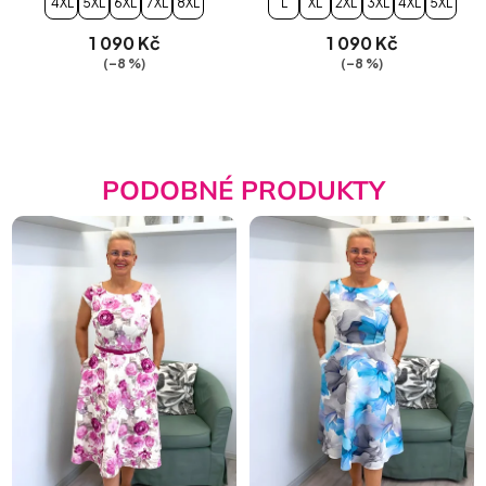
4XL
5XL
6XL
7XL
8XL
L
XL
2XL
3XL
4XL
5XL
1 090 Kč
1 090 Kč
(–8 %)
(–8 %)
PODOBNÉ PRODUKTY