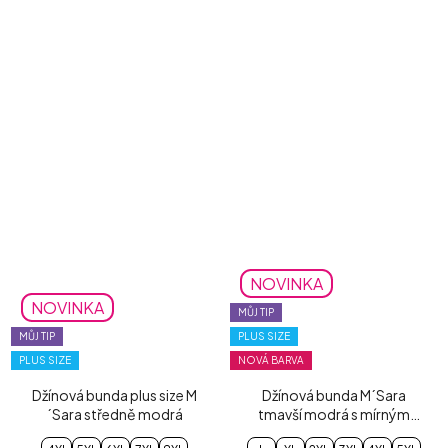
NOVINKA
NOVINKA
MŮJ TIP
MŮJ TIP
PLUS SIZE
PLUS SIZE
NOVÁ BARVA
Džínová bunda plus size M
Džínová bunda M´Sara
´Sara středně modrá
tmavší modrá s mírným
šisováním