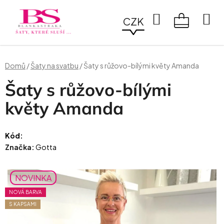
Přejít
na
Hledat
CZK
obsah
NÁKUPN
KOŠÍK
Domů
/
Šaty na svatbu
/
Šaty s růžovo-bílými květy Amanda
Šaty s růžovo-bílými
květy Amanda
Kód:
Značka:
Gotta
NOVINKA
NOVÁ BARVA
S KAPSAMI