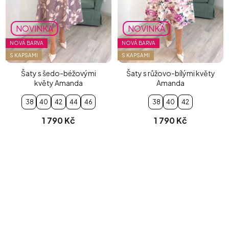
NOVINKA
NOVINKA
NOVÁ BARVA
NOVÁ BARVA
S KAPSAMI
S KAPSAMI
Šaty s šedo-béžovými
Šaty s růžovo-bílými květy
květy Amanda
Amanda
38
40
42
44
46
38
40
42
1 790 Kč
1 790 Kč