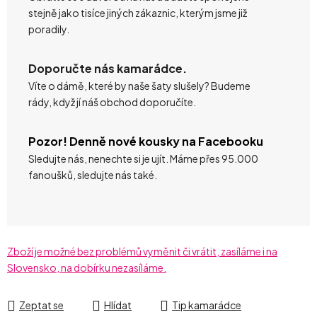
stejně jako tisíce jiných zákaznic, kterým jsme již
poradily.
Doporučte nás kamarádce.
Víte o dámě, které by naše šaty slušely? Budeme
rády, když jí náš obchod doporučíte.
Pozor! Denně nové kousky na Facebooku
Sledujte nás, nenechte si je ujít. Máme přes 95.000
fanoušků, sledujte nás také.
Zboží je možné bez problémů vyměnit či vrátit, zasíláme i na
Slovensko, na dobírku nezasíláme.
Zeptat se
Hlídat
Tip kamarádce