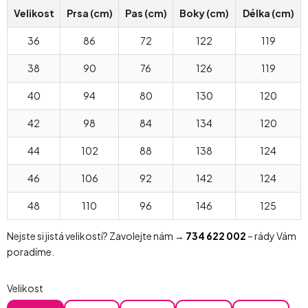
Velikost
Prsa (cm)
Pas (cm)
Boky (cm)
Délka (cm)
36
86
72
122
119
38
90
76
126
119
40
94
80
130
120
42
98
84
134
120
44
102
88
138
124
46
106
92
142
124
48
110
96
146
125
Nejste si jistá velikostí? Zavolejte nám →
734 622 002
– rády Vám
poradíme.
Velikost