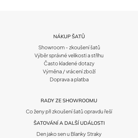
Z
Á
P
NÁKUP ŠATŮ
A
T
Showroom - zkoušení šatů
Í
Výběr správné velikosti a střihu
Často kladené dotazy
Výměna / vrácení zboží
Doprava a platba
RADY ZE SHOWROOMU
Co ženy při zkoušení šatů opravdu řeší
ŠATOVÁNÍ A DALŠÍ UDÁLOSTI
Den jako sen u Blanky Straky