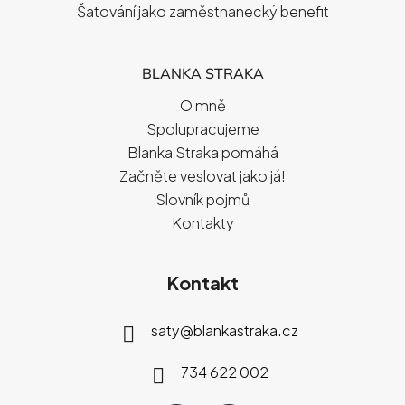
Šatování jako zaměstnanecký benefit
BLANKA STRAKA
O mně
Spolupracujeme
Blanka Straka pomáhá
Začněte veslovat jako já!
Slovník pojmů
Kontakty
Kontakt
saty
@
blankastraka.cz
734 622 002