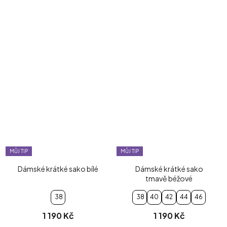
MŮJ TIP
MŮJ TIP
Dámské krátké sako bílé
Dámské krátké sako
tmavě béžové
38
38
40
42
44
46
1 190 Kč
1 190 Kč