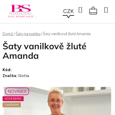
Přejít
na
Hledat
CZK
obsah
NÁKUPN
KOŠÍK
Domů
/
Šaty na svatbu
/
Šaty vanilkově žluté Amanda
Šaty vanilkově žluté
Amanda
Kód:
Značka:
Gotta
NOVINKA
NOVÁ BARVA
S KAPSAMI