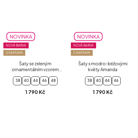
NOVINKA
NOVINKA
NOVÁ BARVA
NOVÁ BARVA
S KAPSAMI
S KAPSAMI
Šaty se zeleným
Šaty s modro-béžovými
ornamentálním vzorem
květy Amanda
Amanda
38
40
44
46
48
38
40
44
46
1 790 Kč
1 790 Kč