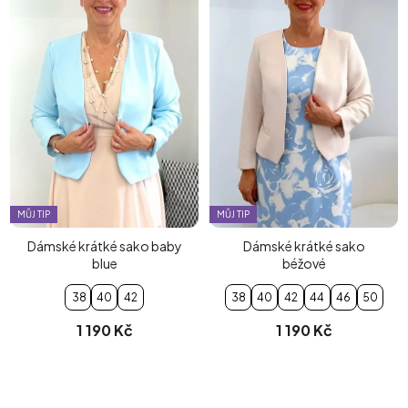
MŮJ TIP
MŮJ TIP
Dámské krátké sako baby
Dámské krátké sako
blue
béžové
38
40
42
38
40
42
44
46
50
1 190 Kč
1 190 Kč