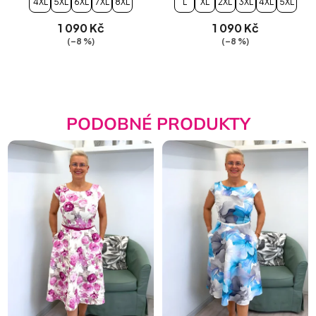
4XL
5XL
6XL
7XL
8XL
L
XL
2XL
3XL
4XL
5XL
1 090 Kč
1 090 Kč
(–8 %)
(–8 %)
PODOBNÉ PRODUKTY