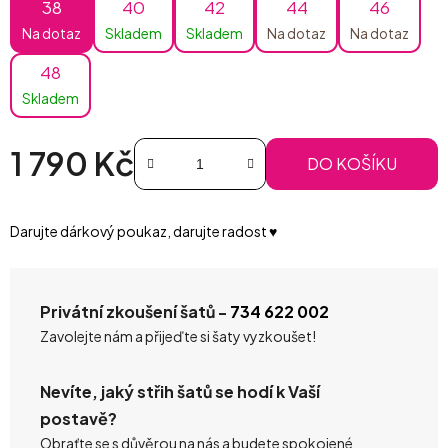
38
40
42
44
46
Na dotaz
Skladem
Skladem
Na dotaz
Na dotaz
48
Skladem
1 790 Kč
DO KOŠÍKU
Měrná cena:
Darujte dárkový poukaz, darujte radost ♥️
Privátní zkoušení šatů -
734 622 002
Zavolejte nám a přijeďte si šaty vyzkoušet!
Nevíte, jaký střih šatů se hodí k Vaší
postavě?
Obraťte se s důvěrou na nás a budete spokojené