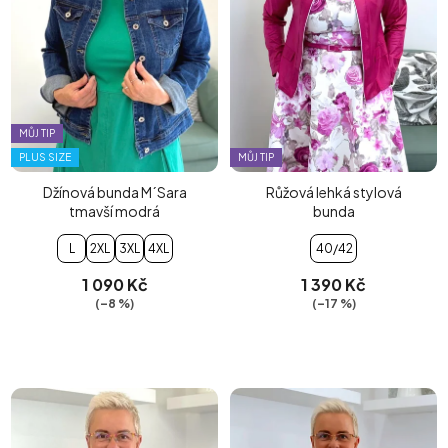
MŮJ TIP
PLUS SIZE
MŮJ TIP
Džínová bunda M´Sara
Růžová lehká stylová
tmavší modrá
bunda
L
2XL
3XL
4XL
40/42
1 090 Kč
1 390 Kč
(–8 %)
(–17 %)