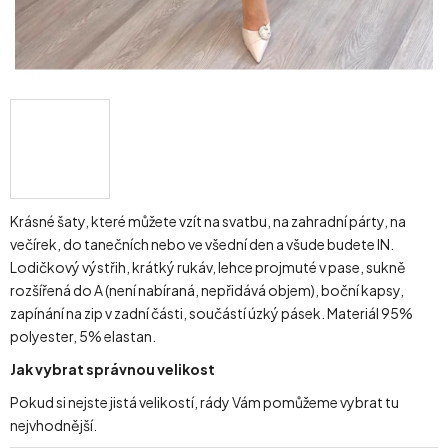
Krásné šaty, které můžete vzít na svatbu, na zahradní párty, na
večírek, do tanečních nebo ve všední den a všude budete IN.
Lodičkový výstřih, krátký rukáv, lehce projmuté v pase, sukně
rozšířená do A (není nabíraná, nepřidává objem), boční kapsy,
zapínání na zip v zadní části, součástí úzký pásek. Materiál 95%
polyester, 5% elastan.
Jak vybrat správnou velikost
Pokud si nejste jistá velikostí, rády Vám pomůžeme vybrat tu
nejvhodnější.