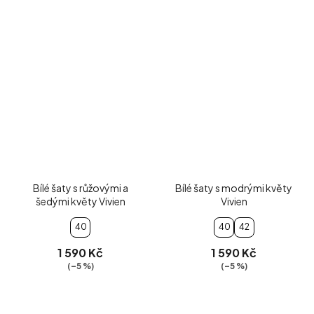
Bílé šaty s růžovými a
Bílé šaty s modrými květy
šedými květy Vivien
Vivien
40
40
42
1 590 Kč
1 590 Kč
(–5 %)
(–5 %)