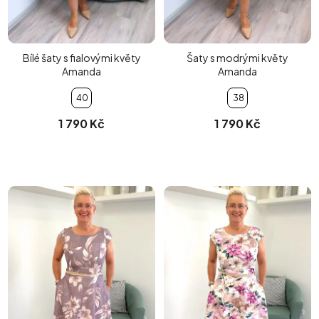
Bílé šaty s fialovými květy
Šaty s modrými květy
Amanda
Amanda
40
38
1 790 Kč
1 790 Kč