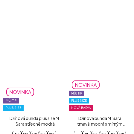
NOVINKA
NOVINKA
MŮJ TIP
MŮJ TIP
PLUS SIZE
PLUS SIZE
NOVÁ BARVA
Džínová bunda plus size M
Džínová bunda M´Sara
´Sara středně modrá
tmavší modrá s mírným
šisováním