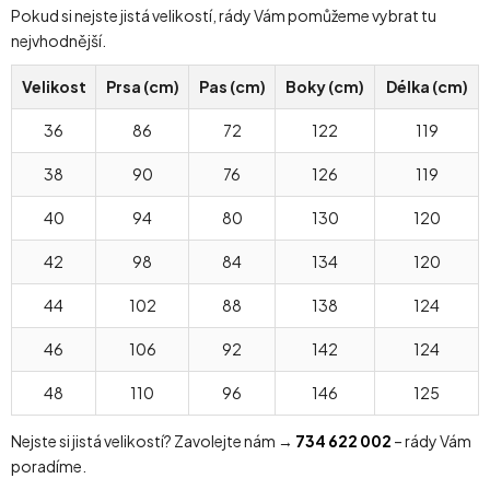
Pokud si nejste jistá velikostí, rády Vám pomůžeme vybrat tu
nejvhodnější.
Velikost
Prsa (cm)
Pas (cm)
Boky (cm)
Délka (cm)
36
86
72
122
119
38
90
76
126
119
40
94
80
130
120
42
98
84
134
120
44
102
88
138
124
46
106
92
142
124
48
110
96
146
125
Nejste si jistá velikostí? Zavolejte nám →
734 622 002
– rády Vám
poradíme.