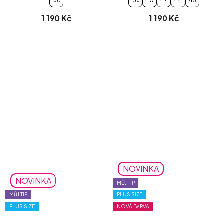
38
38
40
42
44
46
1 190 Kč
1 190 Kč
NOVINKA
NOVINKA
MŮJ TIP
MŮJ TIP
PLUS SIZE
PLUS SIZE
NOVÁ BARVA