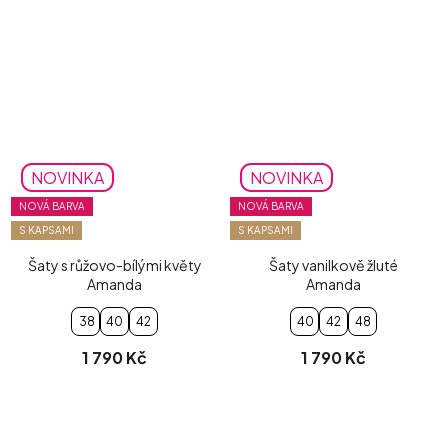
NOVINKA
NOVINKA
NOVÁ BARVA
NOVÁ BARVA
S KAPSAMI
S KAPSAMI
Šaty s růžovo-bílými květy
Šaty vanilkově žluté
Amanda
Amanda
38
40
42
40
42
48
1 790 Kč
1 790 Kč