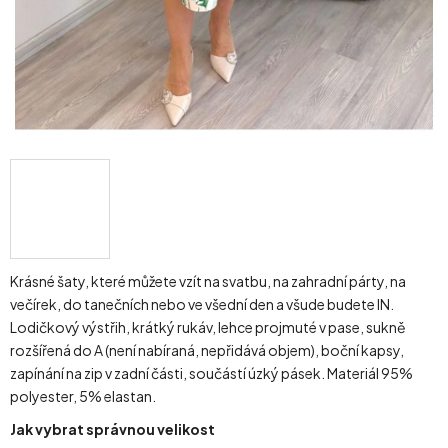
Krásné šaty, které můžete vzít na svatbu, na zahradní párty, na
večírek, do tanečních nebo ve všední den a všude budete IN.
Lodičkový výstřih, krátký rukáv, lehce projmuté v pase, sukně
rozšířená do A (není nabíraná, nepřidává objem), boční kapsy,
zapínání na zip v zadní části, součástí úzký pásek. Materiál 95%
polyester, 5% elastan.
Jak vybrat správnou velikost