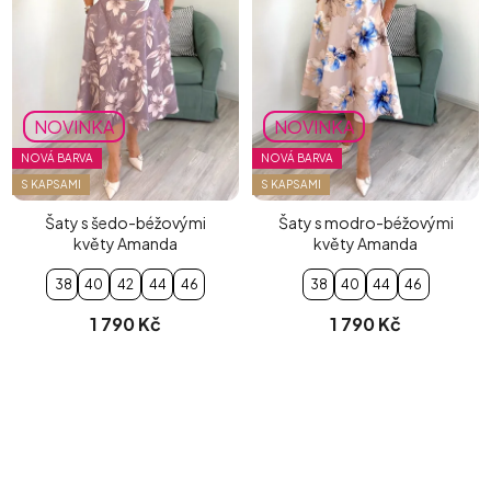
NOVINKA
NOVINKA
NOVÁ BARVA
NOVÁ BARVA
S KAPSAMI
S KAPSAMI
Šaty s šedo-béžovými
Šaty s modro-béžovými
květy Amanda
květy Amanda
38
40
42
44
46
38
40
44
46
1 790 Kč
1 790 Kč