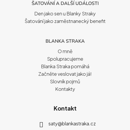
ŠATOVÁNÍ A DALŠÍ UDÁLOSTI
Den jako sen u Blanky Straky
Šatování jako zaměstnanecký benefit
BLANKA STRAKA
O mně
Spolupracujeme
Blanka Straka pomáhá
Začněte veslovat jako já!
Slovník pojmů
Kontakty
Kontakt
saty
@
blankastraka.cz