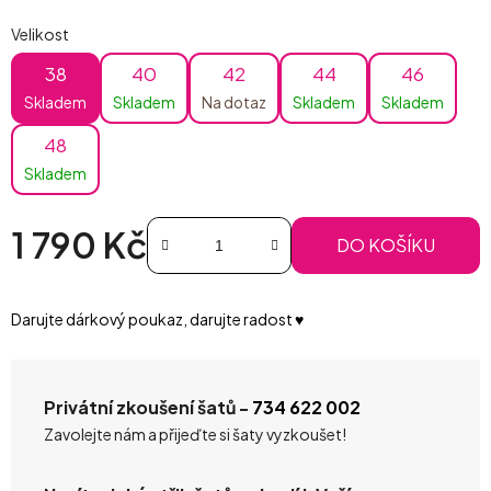
Velikost
38
40
42
44
46
Skladem
Skladem
Na dotaz
Skladem
Skladem
48
Skladem
1 790 Kč
DO KOŠÍKU
Měrná cena:
Darujte dárkový poukaz, darujte radost ♥️
Privátní zkoušení šatů -
734 622 002
Zavolejte nám a přijeďte si šaty vyzkoušet!