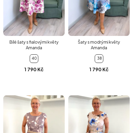
Bílé šaty s fialovými květy
Šaty s modrými květy
Amanda
Amanda
40
38
1 790 Kč
1 790 Kč