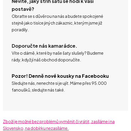
Nevíte, jaký střih šatů se hodí k Vaší
postavě?
Obraťte se s důvěrou na nás a budete spokojené
stejně jako tisíce jiných zákaznic, kterým jsme již
poradily.
Doporučte nás kamarádce.
Víte o dámě, které by naše šaty slušely? Budeme
rády, když jí náš obchod doporučíte.
Pozor! Denně nové kousky na Facebooku
Sledujte nás, nenechte si je ujít. Máme přes 95.000
fanoušků, sledujte nás také.
Zboží je možné bez problémů vyměnit či vrátit, zasíláme i na
Slovensko, na dobírku nezasíláme.