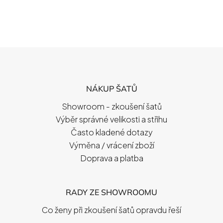
Z
Á
P
NÁKUP ŠATŮ
A
T
Showroom - zkoušení šatů
Í
Výběr správné velikosti a střihu
Často kladené dotazy
Výměna / vrácení zboží
Doprava a platba
RADY ZE SHOWROOMU
Co ženy při zkoušení šatů opravdu řeší