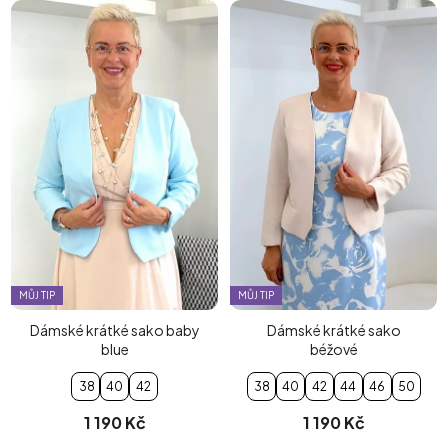
MŮJ TIP
MŮJ TIP
Dámské krátké sako baby
Dámské krátké sako
blue
béžové
38
40
42
38
40
42
44
46
50
1 190 Kč
1 190 Kč