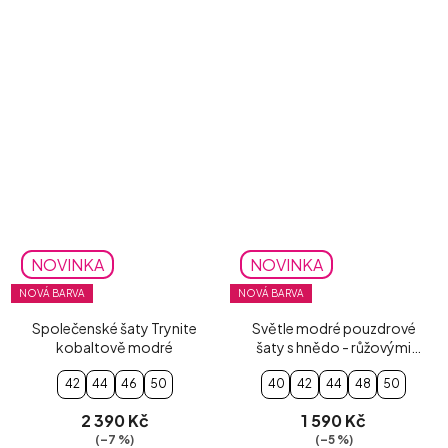
NOVINKA
NOVINKA
NOVÁ BARVA
NOVÁ BARVA
Společenské šaty Trynite
Světle modré pouzdrové
kobaltově modré
šaty s hnědo - růžovými
květy Vivien
42
44
46
50
40
42
44
48
50
2 390 Kč
1 590 Kč
(–7 %)
(–5 %)