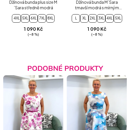
Džínová bunda plus size M
Džínová bunda M´Sara
´Sara středně modrá
tmavší modrá s mírným
šisováním
4XL
5XL
6XL
7XL
8XL
L
XL
2XL
3XL
4XL
5XL
1 090 Kč
1 090 Kč
(–8 %)
(–8 %)
PODOBNÉ PRODUKTY