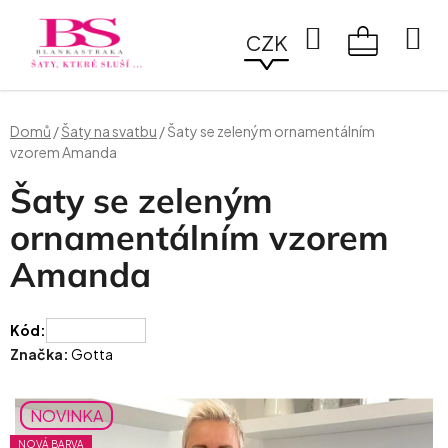
Přejít
na
Hledat
CZK
obsah
NÁKUPN
KOŠÍK
Domů
/
Šaty na svatbu
/
Šaty se zeleným ornamentálním
vzorem Amanda
Šaty se zeleným
ornamentálním vzorem
Amanda
Kód:
Značka:
Gotta
NOVINKA
NOVÁ BARVA