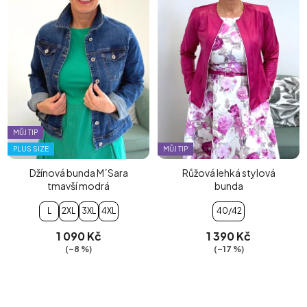
MŮJ TIP
PLUS SIZE
MŮJ TIP
Džínová bunda M´Sara
Růžová lehká stylová
tmavší modrá
bunda
L
2XL
3XL
4XL
40/42
1 090 Kč
1 390 Kč
(–8 %)
(–17 %)