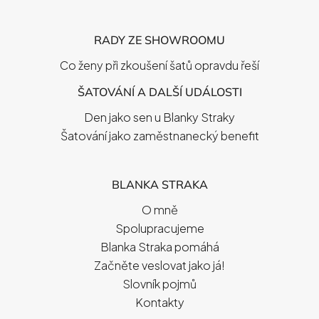
RADY ZE SHOWROOMU
Co ženy při zkoušení šatů opravdu řeší
ŠATOVÁNÍ A DALŠÍ UDÁLOSTI
Den jako sen u Blanky Straky
Šatování jako zaměstnanecký benefit
BLANKA STRAKA
O mně
Spolupracujeme
Blanka Straka pomáhá
Začněte veslovat jako já!
Slovník pojmů
Kontakty