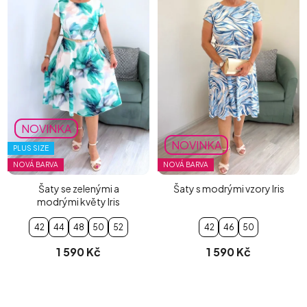
NOVINKA
NOVINKA
PLUS SIZE
NOVÁ BARVA
NOVÁ BARVA
Šaty se zelenými a
Šaty s modrými vzory Iris
modrými květy Iris
42
44
48
50
52
42
46
50
1 590 Kč
1 590 Kč