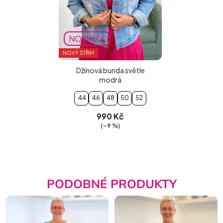
NOVINKA
NOVÝ STŘIH
Džínová bunda světle
modrá
44
46
48
50
52
990 Kč
(–9 %)
PODOBNÉ PRODUKTY