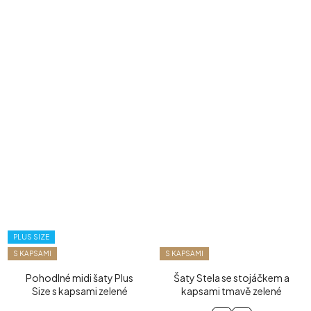
PLUS SIZE
S KAPSAMI
S KAPSAMI
Pohodlné midi šaty Plus
Šaty Stela se stojáčkem a
Size s kapsami zelené
kapsami tmavě zelené