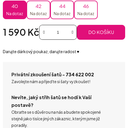
40
42
44
46
Na dotaz
Na dotaz
Na dotaz
Na dotaz
1 590 Kč
DO KOŠÍKU
Měrná cena:
Darujte dárkový poukaz, darujte radost ♥️
Privátní zkoušení šatů -
734 622 002
Zavolejte nám a přijeďte si šaty vyzkoušet!
Nevíte, jaký střih šatů se hodí k Vaší
postavě?
Obraťte se s důvěrou na nás a budete spokojené
stejně jako tisíce jiných zákaznic, kterým jsme již
poradily.