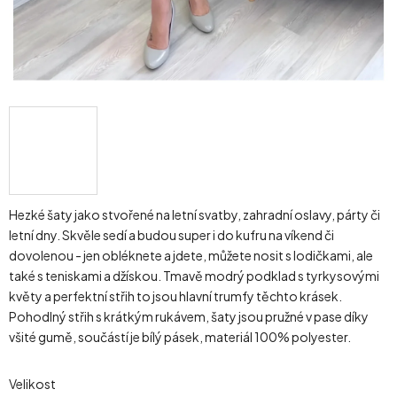
Hezké šaty jako stvořené na letní svatby, zahradní oslavy, párty či
letní dny. Skvěle sedí a budou super i do kufru na víkend či
dovolenou - jen obléknete a jdete, můžete nosit s lodičkami, ale
také s teniskami a džískou. Tmavě modrý podklad s tyrkysovými
květy a perfektní střih to jsou hlavní trumfy těchto krásek.
Pohodlný střih s krátkým rukávem, šaty jsou pružné v pase díky
všité gumě, součástí je bílý pásek, materiál 100% polyester.
Velikost