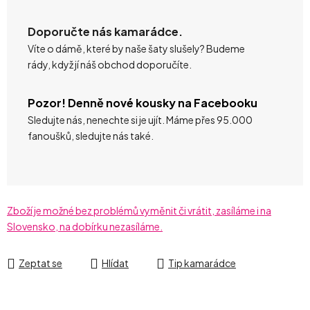
Doporučte nás kamarádce.
Víte o dámě, které by naše šaty slušely? Budeme
rády, když jí náš obchod doporučíte.
Pozor! Denně nové kousky na Facebooku
Sledujte nás, nenechte si je ujít. Máme přes 95.000
fanoušků, sledujte nás také.
Zboží je možné bez problémů vyměnit či vrátit, zasíláme i na
Slovensko, na dobírku nezasíláme.
Zeptat se
Hlídat
Tip kamarádce