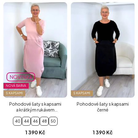
NOVINKA
NOVÁ BARVA
S KAPSAMI
S KAPSAMI
Pohodové šaty s kapsami
Pohodové šaty s kapsami
a krátkým rukávem
černé
pudrově růžové
40
44
46
48
50
1 390 Kč
1 390 Kč