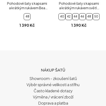
Pohodové šaty s kapsami
Pohodové šaty s kapsami
a krátkým rukávem Bea
a krátkým rukávem světle
zelené
modré
48
40
42
44
46
48
50
1 390 Kč
1 390 Kč
Z
Á
P
NÁKUP ŠATŮ
A
T
Showroom - zkoušení šatů
Í
Výběr správné velikosti a střihu
Často kladené dotazy
Výměna / vrácení zboží
Doprava a platba