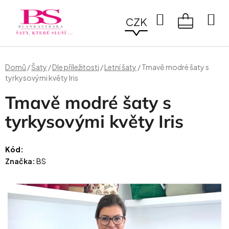
Přejít
na
Hledat
CZK
obsah
NÁKUPN
KOŠÍK
Domů
/
Šaty
/
Dle příležitosti
/
Letní šaty
/
Tmavě modré šaty s
tyrkysovými květy Iris
Tmavě modré šaty s
tyrkysovými květy Iris
Kód:
Značka:
BS